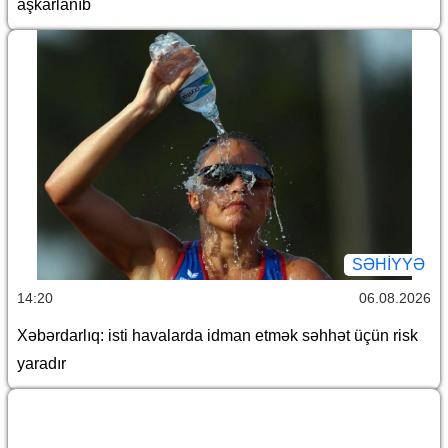
aşkarlanıb
SƏHIYYƏ
14:20
06.08.2026
Xəbərdarlıq: isti havalarda idman etmək səhhət üçün risk
yaradır