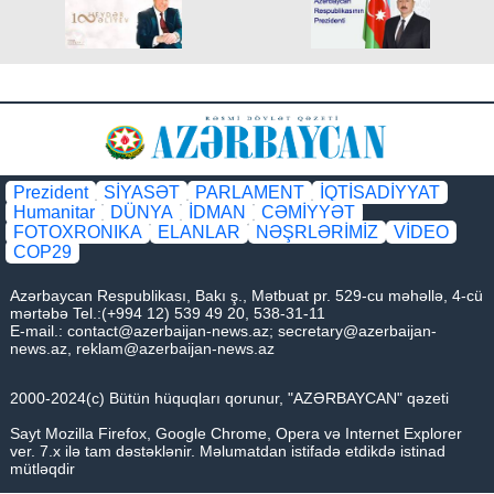
Prezident
SİYASƏT
PARLAMENT
İQTİSADİYYAT
Humanitar
DÜNYA
İDMAN
CƏMİYYƏT
FOTOXRONIKA
ELANLAR
NƏŞRLƏRİMİZ
VİDEO
COP29
Azərbaycan Respublikası, Bakı ş., Mətbuat pr. 529-cu məhəllə, 4-cü
mərtəbə Tel.:(+994 12) 539 49 20, 538-31-11
E-mail.:
contact@azerbaijan-news.az
;
secretary@azerbaijan-
news.az
,
reklam@azerbaijan-news.az
2000-2024(c) Bütün hüquqları qorunur, "AZƏRBAYCAN" qəzeti
Sayt Mozilla Firefox, Google Chrome, Opera və Internet Explorer
ver. 7.x ilə tam dəstəklənir. Məlumatdan istifadə etdikdə istinad
mütləqdir