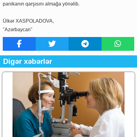
panikanın qarşısını almağa yönəlib.
Ülkər XASPOLADOVA,
"Azərbaycan"
Digər xəbərlər