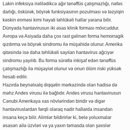
Lakin infeksiya irəlilədikcə ağır tənəffüs çatışmazlığı, nəfəs
darlığı, öskürək, böyrək funksiyasının pozulması və təzyiqin
kəskin enməsi kimi həyati təhlükəli hallar yarana bilir.
Dünyada hantavirusun iki əsas klinik forması mövcuddur.
Avropa və Asiyada daha çox rast gəlinən forma hemorragik
qızdırma və böyrək sindromu ilə müşahidə olunur. Amerika
qitəsində isə daha təhlükəli sayılan hantavirus ağciyər
sindromu yayılıb. Bu forma sürətlə inkişaf edən tənəffüs
çatışmazlığı ilə müşayiət olunur və onun ölüm riski yüksək
hesab edilir.
Hazırda beynəlxalq diqqətin mərkəzində olan hadisə də
məhz Andes virusu ilə bağlıdır. Andes virusu hantavirusun
Cənubi Amerikaya xas növlərindən biridir və digər
hantaviruslardan fərqli olaraq nadir hallarda insandan
insana keçə bilir. Alimlər bildirirlər ki, belə yoluxmalar
əsasən ailə üzvləri və ya yaxın təmasda olan şəxslər