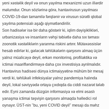
yeni xəstəlik deyil və onun yayılma mexanizmi uzun illərdir
məlumdur. Onun sözlərinə görə, hantavirusun yayılması
COVID-19-dan tamamilə fərqlənir və virusun sürətli qlobal
yayılma potensialı aşağı qiymətləndirilir.
Son hadisələr isə bir daha göstərir ki, iqlim dəyişiklikləri,
urbanizasiya və insanların vəhşi təbiətlə daha sıx təması
zoonotik xəstəliklərin yaranma riskini artırır. Mütəxəssislər
hesab edirlər ki, gələcək təhlükələrin qarşısını almaq üçün
yalnız müalicəyə deyil, erkən monitorinq, profilaktika və
ictimai maarifləndirməyə daha çox investisiya ayrılmalıdır.
Hantavirus hadisəsi dünya ictimaiyyətinə mühüm bir mesaj
verdi ki, təhlükəli infeksiyalar yalnız pandemiya halında
deyil, lokal səviyyədə ortaya çıxdıqda da ciddi nəzarət tələb
edir. Eyni zamanda düzgün informasiya və elmi əsaslı
yanaşma ictimai təşvişin qarşısını almaqda həlledici rol
oynayır. ÜST-nin "bu, yeni COVID deyil" mesajı da məhz