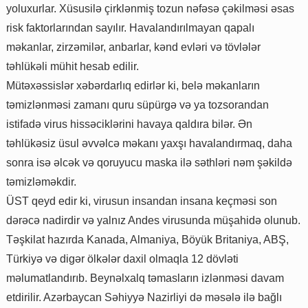
yoluxurlar. Xüsusilə çirklənmiş tozun nəfəsə çəkilməsi əsas
risk faktorlarından sayılır. Havalandırılmayan qapalı
məkanlar, zirzəmilər, anbarlar, kənd evləri və tövlələr
təhlükəli mühit hesab edilir.
Mütəxəssislər xəbərdarlıq edirlər ki, belə məkanların
təmizlənməsi zamanı quru süpürgə və ya tozsorandan
istifadə virus hissəciklərini havaya qaldıra bilər. Ən
təhlükəsiz üsul əvvəlcə məkanı yaxşı havalandırmaq, daha
sonra isə əlcək və qoruyucu maska ilə səthləri nəm şəkildə
təmizləməkdir.
ÜST qeyd edir ki, virusun insandan insana keçməsi son
dərəcə nadirdir və yalnız Andes virusunda müşahidə olunub.
Təşkilat hazırda Kanada, Almaniya, Böyük Britaniya, ABŞ,
Türkiyə və digər ölkələr daxil olmaqla 12 dövləti
məlumatlandırıb. Beynəlxalq təmasların izlənməsi davam
etdirilir. Azərbaycan Səhiyyə Nazirliyi də məsələ ilə bağlı