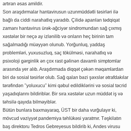
artıran əsas amildir.
Son araşdırmalar hantavirusun uzunmüddətli təsirləri ilə
bağlı da ciddi narahatlıq yaradıb. Çilidə aparılan tədqiqat
zamanı hantavirus ürək-ağciyər sindromundan sağ çıxmış
xəstələr bir neçə ay izlənilib və onların heç birinin tam
sağalmadığı müəyyən olunub. Yorğunluq, yaddaş
problemləri, yuxusuzluq, saç tökülməsi, narahatlıq və
psixoloji gərginlik ən çox rast gəlinən davamlı simptomlar
arasında yer alıb. Araşdırmada diqqət çəkən məqamlardan
biri də sosial təsirlər olub. Sağ qalan bəzi şəxslər ətrafdakılar
tərəfindən "yoluxucu" kimi qəbul edildiklərini və sosial təcrid
yaşadıqlarını bildiriblər. Bir sıra xəstələr uzun müddət iş və
təhsilə qayıda bilməyiblər.
Bütün bunlara baxmayaraq, ÜST bir daha vurğulayır ki,
mövcud vəziyyət pandemiya təhlükəsi yaratmır. Təşkilatın
baş direktoru Tedros Gebreyesus bildirib ki, Andes virusu