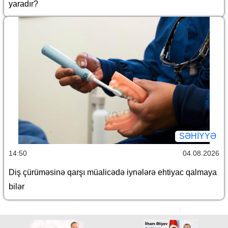
yaradır?
SƏHIYYƏ
14:50
04.08.2026
Diş çürüməsinə qarşı müalicədə iynələrə ehtiyac qalmaya
bilər