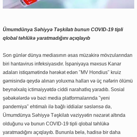
Ümumdünya Səhiyyə Təşkilatı bunun COVID-19 tipli
qlobal təhlükə yaratmadığını açıqlayıb
Son günlər dünya mediasının əsas müzakirə mövzularından
biri hantavirus infeksiyasıdır. İspaniyaya məxsus Kanar
adaları istiqamətində hərəkət edən "MV Hondius" kruiz
gəmisində qeydə alınan yoluxma halları və üç nəfərin ölümü
beynəlxalq ictimaiyyətdə ciddi narahatlıq yaradıb. Sosial
şəbəkələrdə və bəzi media platformalarında "yeni
pandemiya" ehtimalı ilə bağlı iddialar səslənsə də,
Ümumdünya Səhiyyə Təşkilatı vəziyyətin nəzarət altında
olduğunu və bunun COVID-19 tipli qlobal təhlükə
yaratmadığını açıqlayıb. Bununla belə, hadisə bir daha