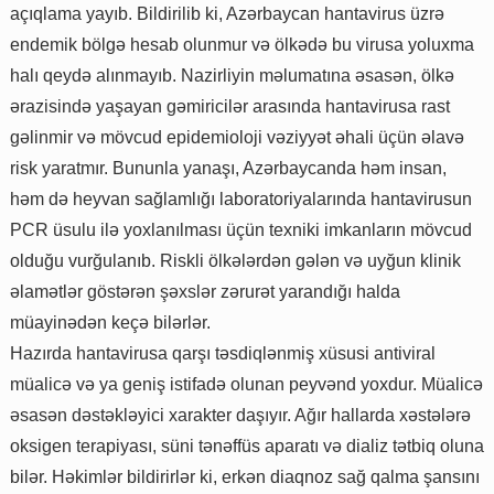
açıqlama yayıb. Bildirilib ki, Azərbaycan hantavirus üzrə
endemik bölgə hesab olunmur və ölkədə bu virusa yoluxma
halı qeydə alınmayıb. Nazirliyin məlumatına əsasən, ölkə
ərazisində yaşayan gəmiricilər arasında hantavirusa rast
gəlinmir və mövcud epidemioloji vəziyyət əhali üçün əlavə
risk yaratmır. Bununla yanaşı, Azərbaycanda həm insan,
həm də heyvan sağlamlığı laboratoriyalarında hantavirusun
PCR üsulu ilə yoxlanılması üçün texniki imkanların mövcud
olduğu vurğulanıb. Riskli ölkələrdən gələn və uyğun klinik
əlamətlər göstərən şəxslər zərurət yarandığı halda
müayinədən keçə bilərlər.
Hazırda hantavirusa qarşı təsdiqlənmiş xüsusi antiviral
müalicə və ya geniş istifadə olunan peyvənd yoxdur. Müalicə
əsasən dəstəkləyici xarakter daşıyır. Ağır hallarda xəstələrə
oksigen terapiyası, süni tənəffüs aparatı və dializ tətbiq oluna
bilər. Həkimlər bildirirlər ki, erkən diaqnoz sağ qalma şansını