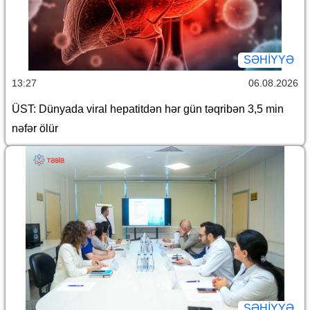
SƏHIYYƏ
13:27
06.08.2026
ÜST: Dünyada viral hepatitdən hər gün təqribən 3,5 min
nəfər ölür
SƏHIYYƏ