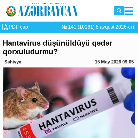
PDF çap
№ 141 (10161) 8 avqust 2026-cı il
Hantavirus düşünüldüyü qədər
qorxuludurmu?
Səhiyyə
15 May 2026 09:05