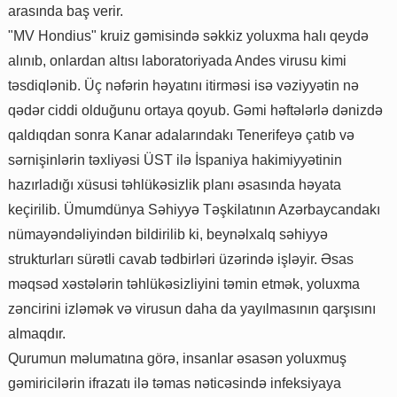
arasında baş verir.
"MV Hondius" kruiz gəmisində səkkiz yoluxma halı qeydə
alınıb, onlardan altısı laboratoriyada Andes virusu kimi
təsdiqlənib. Üç nəfərin həyatını itirməsi isə vəziyyətin nə
qədər ciddi olduğunu ortaya qoyub. Gəmi həftələrlə dənizdə
qaldıqdan sonra Kanar adalarındakı Tenerifeyə çatıb və
sərnişinlərin təxliyəsi ÜST ilə İspaniya hakimiyyətinin
hazırladığı xüsusi təhlükəsizlik planı əsasında həyata
keçirilib. Ümumdünya Səhiyyə Təşkilatının Azərbaycandakı
nümayəndəliyindən bildirilib ki, beynəlxalq səhiyyə
strukturları sürətli cavab tədbirləri üzərində işləyir. Əsas
məqsəd xəstələrin təhlükəsizliyini təmin etmək, yoluxma
zəncirini izləmək və virusun daha da yayılmasının qarşısını
almaqdır.
Qurumun məlumatına görə, insanlar əsasən yoluxmuş
gəmiricilərin ifrazatı ilə təmas nəticəsində infeksiyaya