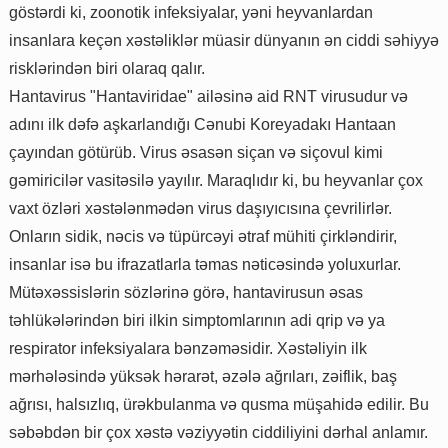
göstərdi ki, zoonotik infeksiyalar, yəni heyvanlardan
insanlara keçən xəstəliklər müasir dünyanın ən ciddi səhiyyə
risklərindən biri olaraq qalır.
Hantavirus "Hantaviridae" ailəsinə aid RNT virusudur və
adını ilk dəfə aşkarlandığı Cənubi Koreyadakı Hantaan
çayından götürüb. Virus əsasən siçan və siçovul kimi
gəmiricilər vasitəsilə yayılır. Maraqlıdır ki, bu heyvanlar çox
vaxt özləri xəstələnmədən virus daşıyıcısına çevrilirlər.
Onların sidik, nəcis və tüpürcəyi ətraf mühiti çirkləndirir,
insanlar isə bu ifrazatlarla təmas nəticəsində yoluxurlar.
Mütəxəssislərin sözlərinə görə, hantavirusun əsas
təhlükələrindən biri ilkin simptomlarının adi qrip və ya
respirator infeksiyalara bənzəməsidir. Xəstəliyin ilk
mərhələsində yüksək hərarət, əzələ ağrıları, zəiflik, baş
ağrısı, halsızlıq, ürəkbulanma və qusma müşahidə edilir. Bu
səbəbdən bir çox xəstə vəziyyətin ciddiliyini dərhal anlamır.