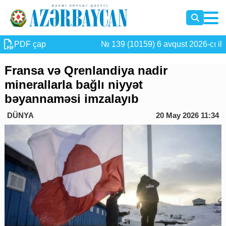
PDF çap
№ 139 (10159) 6 avqust 2026-cı il
Fransa və Qrenlandiya nadir
minerallarla bağlı niyyət
bəyannaməsi imzalayıb
DÜNYA
20 May 2026 11:34