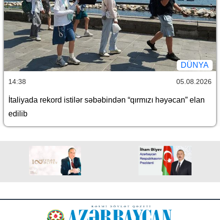
DÜNYA
14:38
05.08.2026
İtaliyada rekord istilər səbəbindən “qırmızı həyəcan” elan
edilib