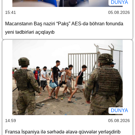
DÜNYA
15:41
05.08.2026
Macarıstanın Baş naziri “Pakş” AES-də böhran fonunda
yeni tədbirləri açıqlayıb
DÜNYA
14:59
05.08.2026
Fransa İspaniya ilə sərhədə əlavə qüvvələr yerləşdirib