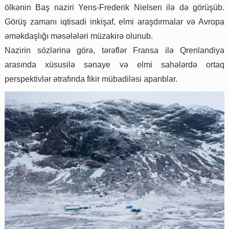
ölkənin Baş naziri Yens-Frederik Nielsen ilə də görüşüb.
Görüş zamanı iqtisadi inkişaf, elmi araşdırmalar və Avropa
əməkdaşlığı məsələləri müzakirə olunub.
Nazirin sözlərinə görə, tərəflər Fransa ilə Qrenlandiya
arasında xüsusilə sənaye və elmi sahələrdə ortaq
perspektivlər ətrafında fikir mübadiləsi aparıblar.