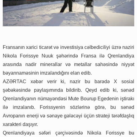
Fransanın xarici ticarət və investisiya cəlbediciliyi üzrə naziri
Nikola Forissye Nuuk şəhərində Fransa ilə Qrenlandiya
arasında nadir minerallar və metallar sahəsində niyyət
bəyannaməsinin imzalandığını elan edib.
AZƏRTAC xəbər verir ki, nazir bu barədə X sosial
şəbəkəsində paylaşımında bildirib. Qeyd edib ki, sənəd
Qrenlandiyanın nümayəndəsi Mute Bourup Egedenin iştirakı
ilə imzalanıb. Forissyenin sözlərinə görə, bu sənəd
Avropanın enerji və sənaye gələcəyi üçün strateji tərəfdaşlıq
xarakteri daşıyır.
Qrenlandiyaya səfəri çərçivəsində Nikola Forissye bu