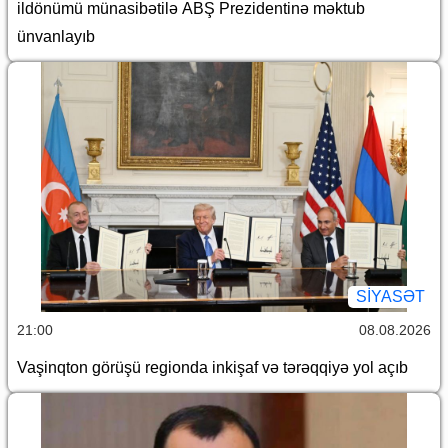
ildönümü münasibətilə ABŞ Prezidentinə məktub
ünvanlayıb
SİYASƏT
21:00
08.08.2026
Vaşinqton görüşü regionda inkişaf və tərəqqiyə yol açıb