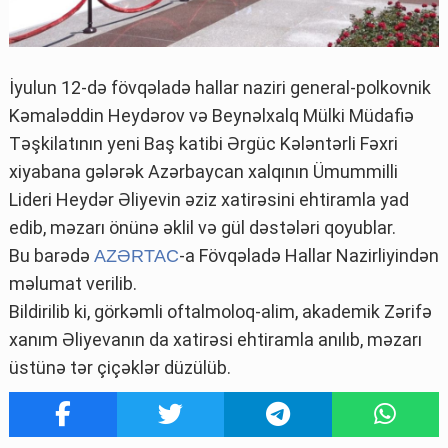
İyulun 12-də fövqəladə hallar naziri general-polkovnik
Kəmaləddin Heydərov və Beynəlxalq Mülki Müdafiə
Təşkilatının yeni Baş katibi Ərgüc Kələntərli Fəxri
xiyabana gələrək Azərbaycan xalqının Ümummilli
Lideri Heydər Əliyevin əziz xatirəsini ehtiramla yad
edib, məzarı önünə əklil və gül dəstələri qoyublar.
Bu barədə
-a Fövqəladə Hallar Nazirliyindən
AZƏRTAC
məlumat verilib.
Bildirilib ki, görkəmli oftalmoloq-alim, akademik Zərifə
xanım Əliyevanın da xatirəsi ehtiramla anılıb, məzarı
üstünə tər çiçəklər düzülüb.