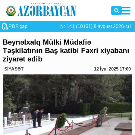
PDF çap
№ 141 (10161) 8 avqust 2026-cı il
Beynəlxalq Mülki Müdafiə
Təşkilatının Baş katibi Fəxri xiyabanı
ziyarət edib
SİYASƏT
12 İyul 2025 17:00