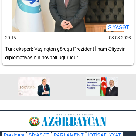
SİYASƏT
20:15
08.08.2026
Türk ekspert: Vaşinqton görüşü Prezident İlham Əliyevin
diplomatiyasının növbəti uğurudur
Prezident
SİYASƏT
PARLAMENT
İQTİSADİYYAT