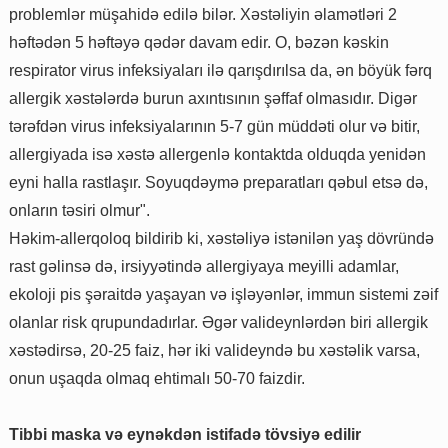
problemlər müşahidə edilə bilər. Xəstəliyin əlamətləri 2
həftədən 5 həftəyə qədər davam edir. O, bəzən kəskin
respirator virus infeksiyaları ilə qarışdırılsa da, ən böyük fərq
allergik xəstələrdə burun axıntısının şəffaf olmasıdır. Digər
tərəfdən virus infeksiyalarının 5-7 gün müddəti olur və bitir,
allergiyada isə xəstə allergenlə kontaktda olduqda yenidən
eyni halla rastlaşır. Soyuqdəymə preparatları qəbul etsə də,
onların təsiri olmur".
Həkim-allerqoloq bildirib ki, xəstəliyə istənilən yaş dövründə
rast gəlinsə də, irsiyyətində allergiyaya meyilli adamlar,
ekoloji pis şəraitdə yaşayan və işləyənlər, immun sistemi zəif
olanlar risk qrupundadırlar. Əgər valideynlərdən biri allergik
xəstədirsə, 20-25 faiz, hər iki valideyndə bu xəstəlik varsa,
onun uşaqda olmaq ehtimalı 50-70 faizdir.
Tibbi maska və eynəkdən istifadə tövsiyə edilir