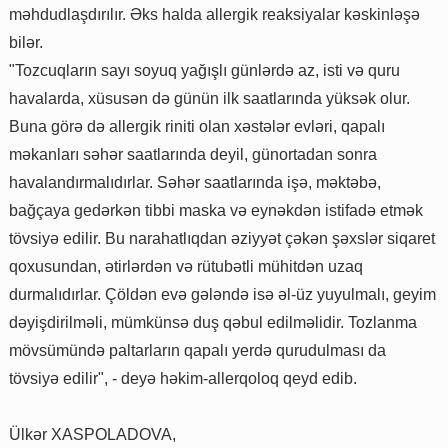
məhdudlaşdırılır. Əks halda allergik reaksiyalar kəskinləşə
bilər.
"Tozcuqların sayı soyuq yağışlı günlərdə az, isti və quru
havalarda, xüsusən də günün ilk saatlarında yüksək olur.
Buna görə də allergik riniti olan xəstələr evləri, qapalı
məkanları səhər saatlarında deyil, günortadan sonra
havalandırmalıdırlar. Səhər saatlarında işə, məktəbə,
bağçaya gedərkən tibbi maska və eynəkdən istifadə etmək
tövsiyə edilir. Bu narahatlıqdan əziyyət çəkən şəxslər siqaret
qoxusundan, ətirlərdən və rütubətli mühitdən uzaq
durmalıdırlar. Çöldən evə gələndə isə əl-üz yuyulmalı, geyim
dəyişdirilməli, mümkünsə duş qəbul edilməlidir. Tozlanma
mövsümündə paltarların qapalı yerdə qurudulması da
tövsiyə edilir", - deyə həkim-allerqoloq qeyd edib.
Ülkər XASPOLADOVA,