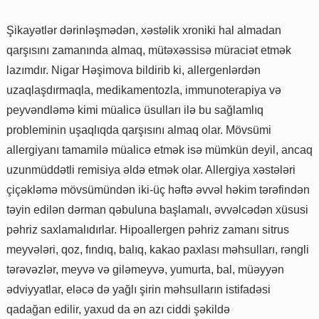
Şikayətlər dərinləşmədən, xəstəlik xroniki hal almadan
qarşısını zamanında almaq, mütəxəssisə müraciət etmək
lazımdır. Nigar Həşimova bildirib ki, allergenlərdən
uzaqlaşdırmaqla, medikamentozla, immunoterapiya və
peyvəndləmə kimi müalicə üsulları ilə bu sağlamlıq
probleminin uşaqlıqda qarşısını almaq olar. Mövsümi
allergiyanı tamamilə müalicə etmək isə mümkün deyil, ancaq
uzunmüddətli remisiya əldə etmək olar. Allergiya xəstələri
çiçəkləmə mövsümündən iki-üç həftə əvvəl həkim tərəfindən
təyin edilən dərman qəbuluna başlamalı, əvvəlcədən xüsusi
pəhriz saxlamalıdırlar. Hipoallergen pəhriz zamanı sitrus
meyvələri, qoz, fındıq, balıq, kakao paxlası məhsulları, rəngli
tərəvəzlər, meyvə və giləmeyvə, yumurta, bal, müəyyən
ədviyyatlar, eləcə də yağlı şirin məhsulların istifadəsi
qadağan edilir, yaxud da ən azı ciddi şəkildə