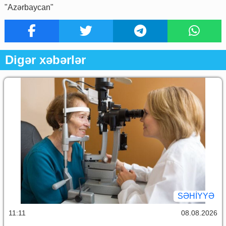
"Azərbaycan"
Digər xəbərlər
SƏHIYYƏ
11:11
08.08.2026