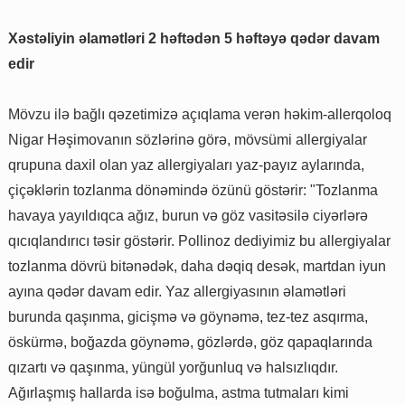
Xəstəliyin əlamətləri 2 həftədən 5 həftəyə qədər davam
edir
Mövzu ilə bağlı qəzetimizə açıqlama verən həkim-allerqoloq
Nigar Həşimovanın sözlərinə görə, mövsümi allergiyalar
qrupuna daxil olan yaz allergiyaları yaz-payız aylarında,
çiçəklərin tozlanma dönəmində özünü göstərir: "Tozlanma
havaya yayıldıqca ağız, burun və göz vasitəsilə ciyərlərə
qıcıqlandırıcı təsir göstərir. Pollinoz dediyimiz bu allergiyalar
tozlanma dövrü bitənədək, daha dəqiq desək, martdan iyun
ayına qədər davam edir. Yaz allergiyasının əlamətləri
burunda qaşınma, gicişmə və göynəmə, tez-tez asqırma,
öskürmə, boğazda göynəmə, gözlərdə, göz qapaqlarında
qızartı və qaşınma, yüngül yorğunluq və halsızlıqdır.
Ağırlaşmış hallarda isə boğulma, astma tutmaları kimi