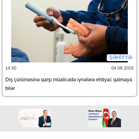
SƏHIYYƏ
14:50
04.08.2026
Diş çürüməsinə qarşı müalicədə iynələrə ehtiyac qalmaya
bilər