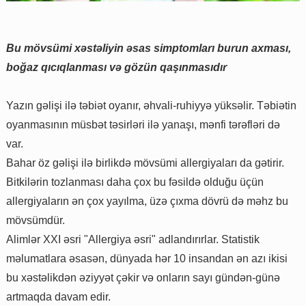
Bu mövsümi xəstəliyin əsas simptomları burun axması,
boğaz qıcıqlanması və gözün qaşınmasıdır
Yazın gəlişi ilə təbiət oyanır, əhvali-ruhiyyə yüksəlir. Təbiətin
oyanmasının müsbət təsirləri ilə yanaşı, mənfi tərəfləri də
var.
Bahar öz gəlişi ilə birlikdə mövsümi allergiyaları da gətirir.
Bitkilərin tozlanması daha çox bu fəsildə olduğu üçün
allergiyaların ən çox yayılma, üzə çıxma dövrü də məhz bu
mövsümdür.
Alimlər XXI əsri "Allergiya əsri" adlandırırlar. Statistik
məlumatlara əsasən, dünyada hər 10 insandan ən azı ikisi
bu xəstəlikdən əziyyət çəkir və onların sayı gündən-günə
artmaqda davam edir.