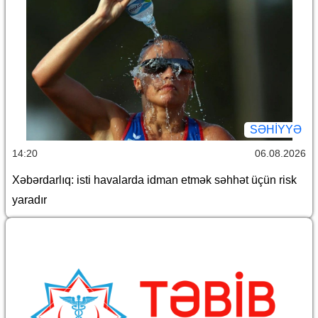
SƏHIYYƏ
14:20
06.08.2026
Xəbərdarlıq: isti havalarda idman etmək səhhət üçün risk
yaradır