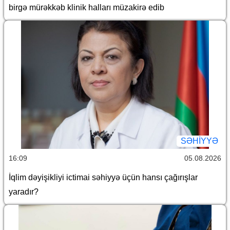
birgə mürəkkəb klinik halları müzakirə edib
SƏHIYYƏ
16:09
05.08.2026
İqlim dəyişikliyi ictimai səhiyyə üçün hansı çağırışlar
yaradır?