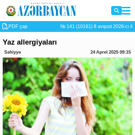
PDF çap
№ 141 (10161) 8 avqust 2026-cı il
Yaz allergiyaları
Səhiyyə
24 Aprel 2025 09:15