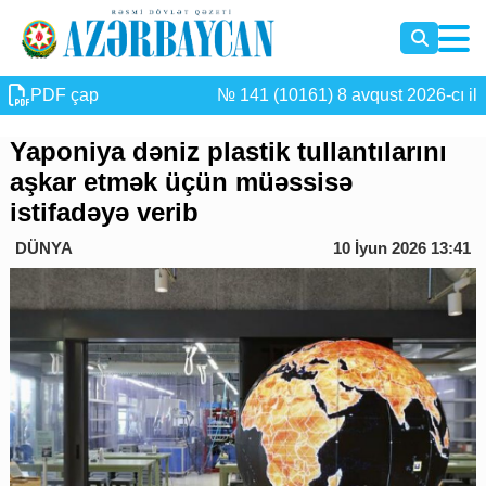
PDF çap
№ 141 (10161) 8 avqust 2026-cı il
Yaponiya dəniz plastik tullantılarını
aşkar etmək üçün müəssisə
istifadəyə verib
DÜNYA
10 İyun 2026 13:41