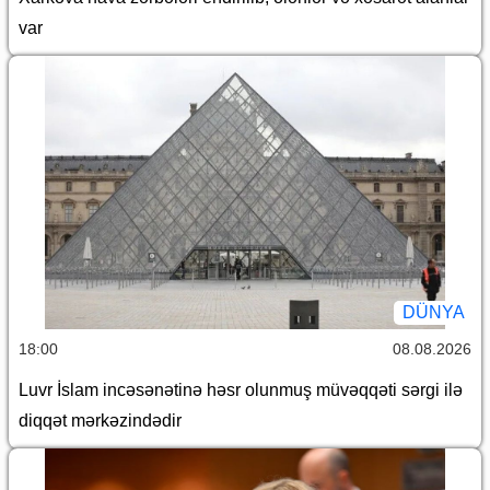
var
DÜNYA
18:00
08.08.2026
Luvr İslam incəsənətinə həsr olunmuş müvəqqəti sərgi ilə
diqqət mərkəzindədir