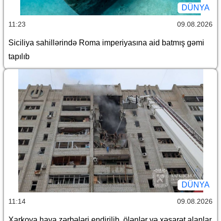
DÜNYA
11:23
09.08.2026
Siciliya sahillərində Roma imperiyasına aid batmış gəmi
tapılıb
DÜNYA
11:14
09.08.2026
Xarkova hava zərbələri endirilib, ölənlər və xəsarət alanlar