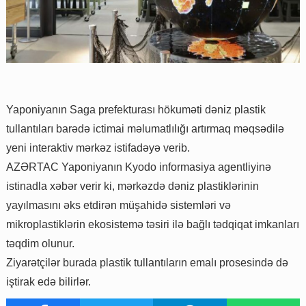
Yaponiyanın Saga prefekturası hökuməti dəniz plastik
tullantıları barədə ictimai məlumatlılığı artırmaq məqsədilə
yeni interaktiv mərkəz istifadəyə verib.
AZƏRTAC Yaponiyanın Kyodo informasiya agentliyinə
istinadla xəbər verir ki, mərkəzdə dəniz plastiklərinin
yayılmasını əks etdirən müşahidə sistemləri və
mikroplastiklərin ekosistemə təsiri ilə bağlı tədqiqat imkanları
təqdim olunur.
Ziyarətçilər burada plastik tullantıların emalı prosesində də
iştirak edə bilirlər.