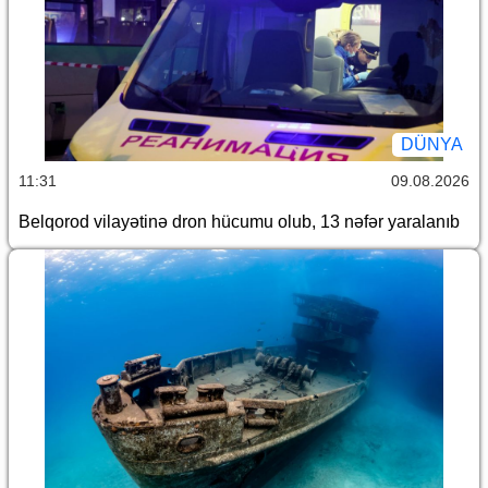
DÜNYA
11:31
09.08.2026
Belqorod vilayətinə dron hücumu olub, 13 nəfər yaralanıb