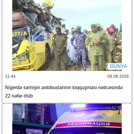
DÜNYA
11:44
09.08.2026
Nigerdə sərnişin avtobuslarının toqquşması nəticəsində
22 nəfər ölüb