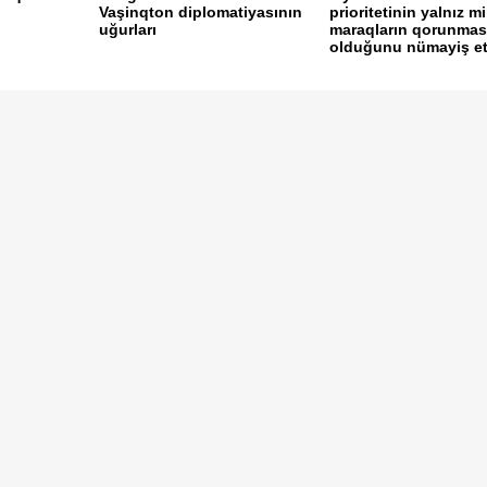
i
Vaşinqton diplomatiyasının
prioritetinin yalnız mil
uğurları
maraqların qorunmas
olduğunu nümayiş etdi