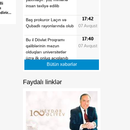
li
insan təxliyə edilib
ı
rir...
17:42
Baş prokuror Laçın və
07 Avqust
Qubadlı rayonlarında olub
17:40
Bu il Dövlət Proqramı
07 Avqust
qaliblərinin məzun
olduqları universitetlər
üzrə ilk onluq açıqlanıb
Bütün xəbərlər
17:39
Vaşinqton razılaşmaları
07 Avqust
Azərbaycanın sülh
Faydalı linklər
modelinə beynəlxalq
dəstəyi təsdiqlədi
17:36
Hərbi qulluqçular məharət
07 Avqust
dərəcələri üzrə sınaq
imtahanlarına cəlb
olunublar