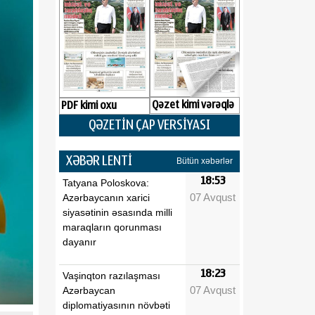
Qəzet kimi vərəqlə
PDF kimi oxu
QƏZETİN ÇAP VERSİYASI
XƏBƏR LENTİ
Bütün xəbərlər
18:53
Tatyana Poloskova:
07 Avqust
Azərbaycanın xarici
siyasətinin əsasında milli
maraqların qorunması
dayanır
18:23
Vaşinqton razılaşması
07 Avqust
Azərbaycan
diplomatiyasının növbəti