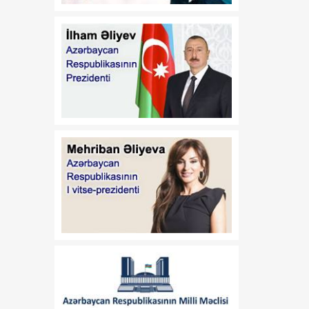
17:32
Orta Dəhlizin strateji
07 Avqust
elementinə çevrilən
Zəngəzur dəhlizi: Birillik
Vaşinqton diplomatiyasının
uğurları
17:30
Trans-Xəzər fiber-optik
07 Avqust
xətti Azərbaycanı
Avrasiyanın rəqəmsal
körpüsünə çevirir
16:34
Ukraynalı ekspert:
07 Avqust
Azərbaycan xarici
siyasətinin əsas
prioritetinin yalnız milli
maraqların qorunması
olduğunu nümayiş etdirir
16:30
“Vətən” jurnalı: Özbəkistan
07 Avqust
və Azərbaycan: Müttəfiqlik