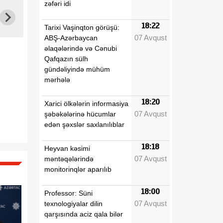
zəfəri idi
18:22
Tarixi Vaşinqton görüşü:
07 Avqust
ABŞ-Azərbaycan
əlaqələrində və Cənubi
Qafqazın sülh
gündəliyində mühüm
mərhələ
18:20
Xarici ölkələrin informasiya
07 Avqust
şəbəkələrinə hücumlar
edən şəxslər saxlanılıblar
18:18
Heyvan kəsimi
07 Avqust
məntəqələrində
monitorinqlər aparılıb
18:00
Professor: Süni
07 Avqust
texnologiyalar dilin
qarşısında aciz qala bilər