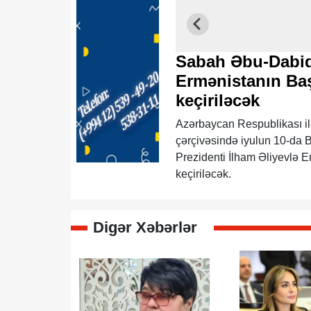
Sabah Əbu-Dabidə
Ermənistanın Baş
keçiriləcək
Azərbaycan Respublikası i
çərçivəsində iyulun 10-da 
Prezidenti İlham Əliyevlə E
keçiriləcək.
Digər Xəbərlər