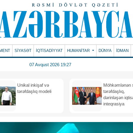
MENT
SİYASƏT
İQTİSADİYYAT
HUMANITAR
DÜNYA
İDMAN
07 Avqust 2026 19:27
Unikal inkişaf və
Möhkəmlənən st
tərəfdaşlıq modeli
tərəfdaşlıq,
dərinləşən iqtis
inteqrasiya