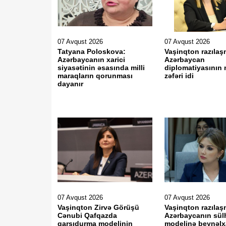
07 Avqust 2026
07 Avqust 2026
Tatyana Poloskova:
Vaşinqton razılaş
Azərbaycanın xarici
Azərbaycan
siyasətinin əsasında milli
diplomatiyasının 
maraqların qorunması
zəfəri idi
dayanır
07 Avqust 2026
07 Avqust 2026
Vaşinqton Zirvə Görüşü
Vaşinqton razılaş
Cənubi Qafqazda
Azərbaycanın sül
qarşıdurma modelinin
modelinə beynəlx