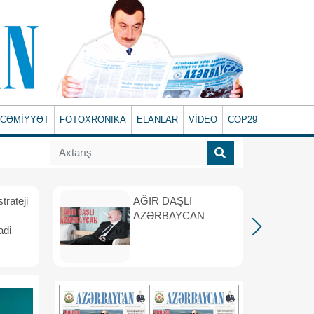
CƏMİYYƏT
FOTOXRONIKA
ELANLAR
VİDEO
COP29
rateji
AĞIR DAŞLI
AZƏRBAYCAN
adi