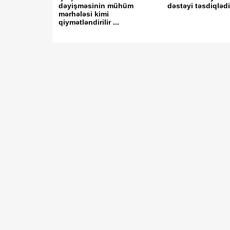
dəyişməsinin mühüm
dəstəyi təsdiqləd
mərhələsi kimi
qiymətləndirilir ...