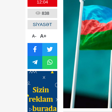
12:04
838
SİYASƏT
A+
A-