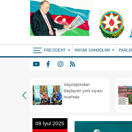
PREZIDENT
RƏSMI SƏNƏDLƏR
PARLA
rdən
Vaşinqtondan
hə
başlayan yeni siyasi
mərhələ
09 İyul 2025