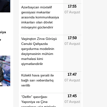
17:55
Azərbaycan müxtəlif
07 Avqust
geosiyasi məkanlar
arasında kommunikasiya
imkanları olan dövlət
mövqeyini gücləndirir
siya
17:50
Vaşinqton Zirvə Görüşü
ir
07 Avqust
Cənubi Qafqazda
qarşıdurma modelinin
dəyişməsinin mühüm
mərhələsi kimi
qiymətləndirilir
17:47
Küləkli hava şəraiti ilə
07 Avqust
bağlı sarı xəbərdarlıq
verilib
17:45
“Delfin” qasırğası
07 Avqust
Yaponiya və Çinə
yaxınlaşır: yüz minlərlə