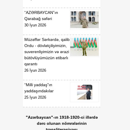
“AZƏRBAYCAN”ın
Qarabağ səfəri
30 İyun 2026
Müzəffər Sərkərdə, qalib
Ordu - dövlətçiliyimizin,
suverenliyimizin və ərazi
bütövlüyümüzün etibarlı
qarantı
26 İyun 2026
“Milli yaddaş"ın
yaddaşındakılar
25 İyun 2026
"Azərbaycan"-ın 1918-1920-ci illərdə
dərc olunan nömrələrinin
transliterasiyası