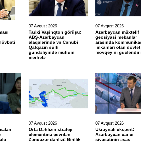
07 Avqust 2026
07 Avqust 2026
ması
Tarixi Vaşinqton görüşü:
Azərbaycan müxtəlif
ABŞ-Azərbaycan
geosiyasi məkanlar
növbəti
əlaqələrində və Cənubi
arasında kommunika
Qafqazın sülh
imkanları olan dövlət
gündəliyində mühüm
mövqeyini gücləndir
mərhələ
07 Avqust 2026
07 Avqust 2026
maları
Orta Dəhlizin strateji
Ukraynalı ekspert:
h
elementinə çevrilən
Azərbaycan xarici
alq
Zəngəzur dəhlizi: Birillik
siyasətinin əsas