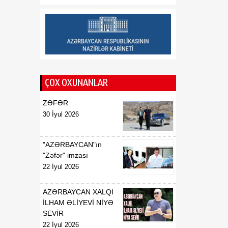
münasibətlərindən
inteqrasiyaya
16:29
Kənd Təsərrüfatı
07 Avqust
Nazirliyinin vəzifəli şəxsləri
Qax və Balakən
rayonlarından olan
ÇOX OXUNANLAR
vətəndaşlarla görüşüb
ZƏFƏR
16:28
Azərbaycanın bank
30 İyul 2026
07 Avqust
sektoru “Moody’s”dən
müsbət qiymət alıb
"AZƏRBAYCAN"ın
16:27
Azərbaycan və
"Zəfər" imzası
07 Avqust
Ermənistan arasında sülh
22 İyul 2026
Cənubi Qafqaz üçün yeni
inkişaf mərhələsinin
AZƏRBAYCAN XALQI
əsasını qoya bilər
İLHAM ƏLİYEVİ NİYƏ
SEVİR
22 İyul 2026