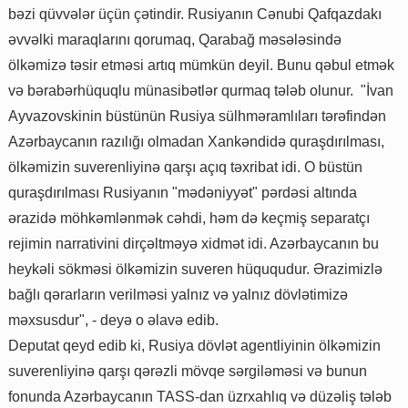
bəzi qüvvələr üçün çətindir. Rusiyanın Cənubi Qafqazdakı
əvvəlki maraqlarını qorumaq, Qarabağ məsələsində
ölkəmizə təsir etməsi artıq mümkün deyil. Bunu qəbul etmək
və bərabərhüquqlu münasibətlər qurmaq tələb olunur. "İvan
Ayvazovskinin büstünün Rusiya sülhməramlıları tərəfindən
Azərbaycanın razılığı olmadan Xankəndidə quraşdırılması,
ölkəmizin suverenliyinə qarşı açıq təxribat idi. O büstün
quraşdırılması Rusiyanın "mədəniyyət" pərdəsi altında
ərazidə möhkəmlənmək cəhdi, həm də keçmiş separatçı
rejimin narrativini dirçəltməyə xidmət idi. Azərbaycanın bu
heykəli sökməsi ölkəmizin suveren hüququdur. Ərazimizlə
bağlı qərarların verilməsi yalnız və yalnız dövlətimizə
məxsusdur", - deyə o əlavə edib.
Deputat qeyd edib ki, Rusiya dövlət agentliyinin ölkəmizin
suverenliyinə qarşı qərəzli mövqe sərgiləməsi və bunun
fonunda Azərbaycanın TASS-dan üzrxahlıq və düzəliş tələb