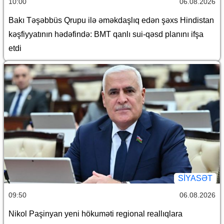
10:00
06.08.2026
Bakı Təşəbbüs Qrupu ilə əməkdaşlıq edən şəxs Hindistan
kəşfiyyatının hədəfində: BMT qanlı sui-qəsd planını ifşa
etdi
SİYASƏT
09:50
06.08.2026
Nikol Paşinyan yeni hökuməti regional reallıqlara