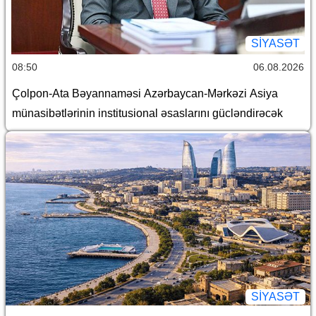
SİYASƏT
08:50
06.08.2026
Çolpon-Ata Bəyannaməsi Azərbaycan-Mərkəzi Asiya
münasibətlərinin institusional əsaslarını gücləndirəcək
SİYASƏT