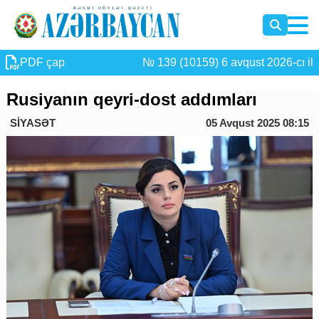
PDF çap
№ 139 (10159) 6 avqust 2026-cı il
Rusiyanın qeyri-dost addımları
SİYASƏT
05 Avqust 2025 08:15