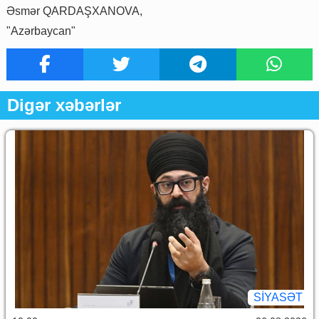
Əsmər QARDAŞXANOVA,
"Azərbaycan"
Digər xəbərlər
SİYASƏT