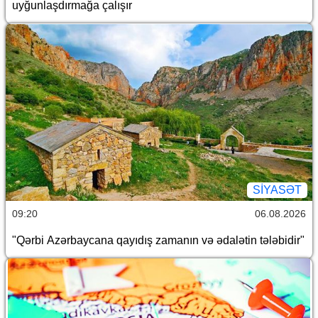
uyğunlaşdırmağa çalışır
SİYASƏT
09:20
06.08.2026
"Qərbi Azərbaycana qayıdış zamanın və ədalətin tələbidir"