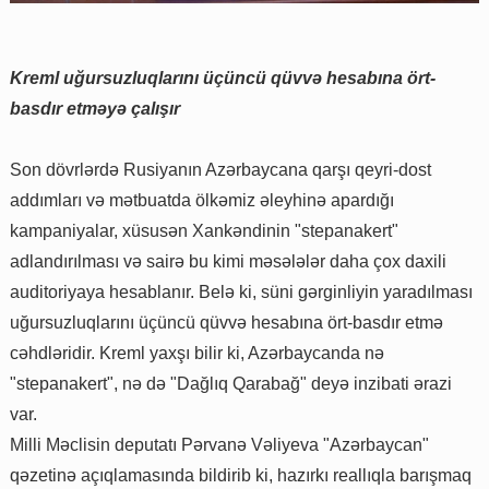
Kreml uğursuzluqlarını üçüncü qüvvə hesabına ört-
basdır etməyə çalışır
Son dövrlərdə Rusiyanın Azərbaycana qarşı qeyri-dost
addımları və mətbuatda ölkəmiz əleyhinə apardığı
kampaniyalar, xüsusən Xankəndinin "stepanakert"
adlandırılması və sairə bu kimi məsələlər daha çox daxili
auditoriyaya hesablanır. Belə ki, süni gərginliyin yaradılması
uğursuzluqlarını üçüncü qüvvə hesabına ört-basdır etmə
cəhdləridir. Kreml yaxşı bilir ki, Azərbaycanda nə
"stepanakert", nə də "Dağlıq Qarabağ" deyə inzibati ərazi
var.
Milli Məclisin deputatı Pərvanə Vəliyeva "Azərbaycan"
qəzetinə açıqlamasında bildirib ki, hazırkı reallıqla barışmaq