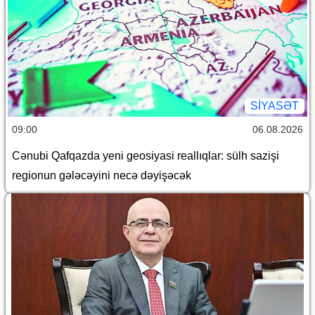
SİYASƏT
09:00
06.08.2026
Cənubi Qafqazda yeni geosiyasi reallıqlar: sülh sazişi
regionun gələcəyini necə dəyişəcək