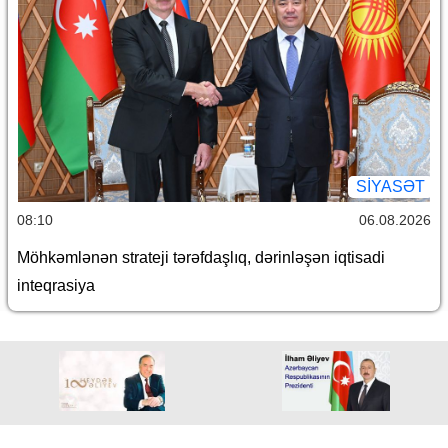
SİYASƏT
08:10
06.08.2026
Möhkəmlənən strateji tərəfdaşlıq, dərinləşən iqtisadi
inteqrasiya