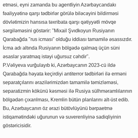
etməsi, eyni zamanda bu agentliyin Azərbaycandakı
fəaliyyətinə qarşı tədbirlər görülə biləcəyini bildirməsi
dövlətimizin hansısa təxribata qarşı qətiyyətli mövqe
sərgiləməsini göstərir: "Mixail Şvıdkoyun Rusiyanın
Qarabağda "rus icması" olduğu iddiası tamamilə əsassızdır.
İcma adı altında Rusiyanın bölgədə qalmaq üçün süni
əsaslar yaratmaq istəyi uğursuz cəhdir".
P.Vəliyeva vurğulayıb ki, Azərbaycanın 2023-cü ildə
Qarabağda həyata keçirdiyi antiterror tədbirləri ilə erməni
separatçılarını ərazilərimizdən tamamilə təmizləməsi,
separatizmin kökünü kəsməsi ilə Rusiya sülhməramlılarının
bölgədən çıxarılması, Kremlin bütün planlarını alt-üst edib.
Bu, Azərbaycanın öz ərazi bütövlüyünü bərpaetmə
istiqamətindəki uğurunun və suverenliyinə sadiqliyinin
göstəricisidir.