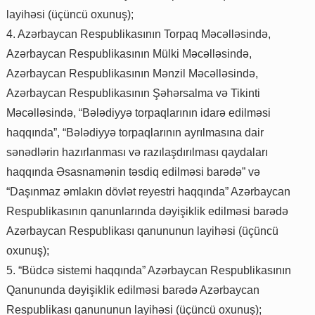
layihəsi (üçüncü oxunuş);
4. Azərbaycan Respublikasının Torpaq Məcəlləsində,
Azərbaycan Respublikasının Mülki Məcəlləsində,
Azərbaycan Respublikasının Mənzil Məcəlləsində,
Azərbaycan Respublikasının Şəhərsalma və Tikinti
Məcəlləsində, “Bələdiyyə torpaqlarının idarə edilməsi
haqqında”, “Bələdiyyə torpaqlarının ayrılmasına dair
sənədlərin hazırlanması və razılaşdırılması qaydaları
haqqında Əsasnamənin təsdiq edilməsi barədə” və
“Daşınmaz əmlakın dövlət reyestri haqqında” Azərbaycan
Respublikasının qanunlarında dəyişiklik edilməsi barədə
Azərbaycan Respublikası qanununun layihəsi (üçüncü
oxunuş);
5. “Büdcə sistemi haqqında” Azərbaycan Respublikasının
Qanununda dəyişiklik edilməsi barədə Azərbaycan
Respublikası qanununun layihəsi (üçüncü oxunuş);