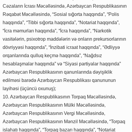
Cəzaların İcrası Məcəlləsində, Azərbaycan Respublikasının
Rəqabət Məcəlləsində, “Sosial sığorta haqqında”, “Polis
haqqında”, “Tibbi sığorta haqqında”, “Notariat haqqında”,
“İcra məmurları haqqında”, “İcra haqqında”, “Narkotik
vasitələrin, psixotrop maddələrin və onların prekursorlarının
dövriyyəsi haqqında”, “İnzibati icraat haqqında”, “Ədliyyə
orqanlarında qulluq keçmə haqqında”, “Nağdsız
hesablaşmalar haqqında” və “Siyasi partiyalar haqqında”
Azərbaycan Respublikasının qanunlarında dəyişiklik
edilməsi barədə Azərbaycan Respublikası qanununun
layihəsi (üçüncü oxunuş);
10. Azərbaycan Respublikasının Torpaq Məcəlləsində,
Azərbaycan Respublikasının Mülki Məcəlləsində,
Azərbaycan Respublikasının Vergi Məcəlləsində,
Azərbaycan Respublikasının Mənzil Məcəlləsində, “Torpaq
islahatı haqqında”, “Torpaq bazarı haqqında”, “Notariat