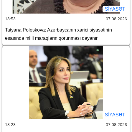
SİYASƏT
18:53
07.08.2026
Tatyana Poloskova: Azərbaycanın xarici siyasətinin
əsasında milli maraqların qorunması dayanır
SİYASƏT
18:23
07.08.2026