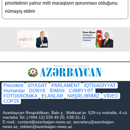
prioritetinin yalnız milli maraqların qorunması olduğunu
nümayiş etdirir
Prezident
SİYASƏT
PARLAMENT
İQTİSADİYYAT
Humanitar
DÜNYA
İDMAN
CƏMİYYƏT
FOTOXRONIKA
ELANLAR
NƏŞRLƏRİMİZ
VİDEO
COP29
Azərbaycan Respublikası, Bakı ş., Mətbuat pr. 529-cu məhəllə, 4-cü
mərtəbə Tel.:(+994 12) 539 49 20, 538-31-11
E-mail.:
contact@azerbaijan-news.az
;
secretary@azerbaijan-
news.az
,
reklam@azerbaijan-news.az