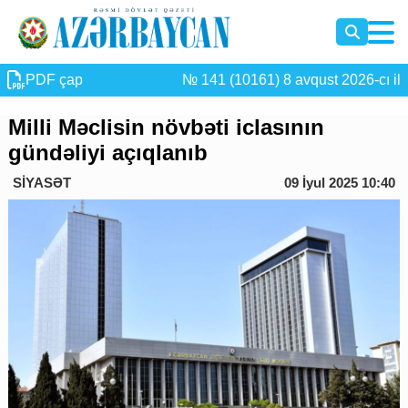
PDF çap
№ 141 (10161) 8 avqust 2026-cı il
Milli Məclisin növbəti iclasının
gündəliyi açıqlanıb
SİYASƏT
09 İyul 2025 10:40