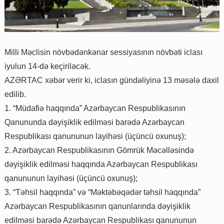
Milli Məclisin növbədənkənar sessiyasının növbəti iclası
iyulun 14-də keçiriləcək.
AZƏRTAC xəbər verir ki, iclasın gündəliyinə 13 məsələ daxil
edilib.
1. “Müdafiə haqqında” Azərbaycan Respublikasının
Qanununda dəyişiklik edilməsi barədə Azərbaycan
Respublikası qanununun layihəsi (üçüncü oxunuş);
2. Azərbaycan Respublikasının Gömrük Məcəlləsində
dəyişiklik edilməsi haqqında Azərbaycan Respublikası
qanununun layihəsi (üçüncü oxunuş);
3. “Təhsil haqqında” və “Məktəbəqədər təhsil haqqında”
Azərbaycan Respublikasının qanunlarında dəyişiklik
edilməsi barədə Azərbaycan Respublikası qanununun