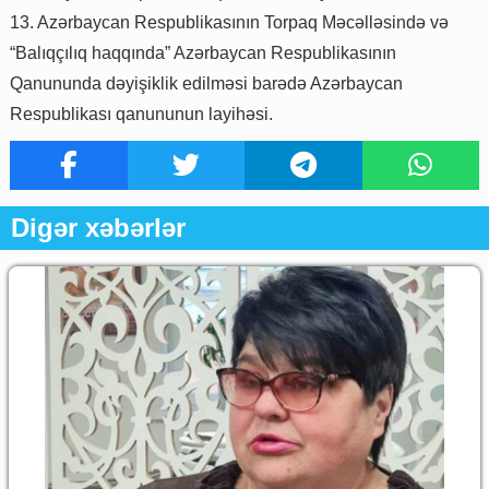
13. Azərbaycan Respublikasının Torpaq Məcəlləsində və
“Balıqçılıq haqqında” Azərbaycan Respublikasının
Qanununda dəyişiklik edilməsi barədə Azərbaycan
Respublikası qanununun layihəsi.
Digər xəbərlər