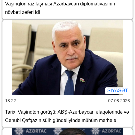
Vaşinqton razılaşması Azərbaycan diplomatiyasının
növbəti zəfəri idi
SİYASƏT
18:22
07.08.2026
Tarixi Vaşinqton görüşü: ABŞ-Azərbaycan əlaqələrində və
Cənubi Qafqazın sülh gündəliyində mühüm mərhələ