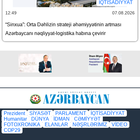
İQTİSADİYYAT
12:49
07.08.2026
“Sinxua”: Orta Dəhlizin strateji əhəmiyyətinin artması
Azərbaycanı nəqliyyat-logistika habına çevirir
Prezident
SİYASƏT
PARLAMENT
İQTİSADİYYAT
Humanitar
DÜNYA
İDMAN
CƏMİYYƏT
FOTOXRONIKA
ELANLAR
NƏŞRLƏRİMİZ
VİDEO
COP29