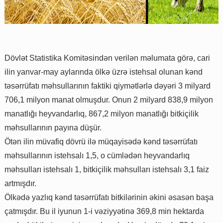
Dövlət Statistika Komitəsindən verilən məlumata görə, cari
ilin yanvar-may aylarında ölkə üzrə istehsal olunan kənd
təsərrüfatı məhsullarının faktiki qiymətlərlə dəyəri 3 milyard
706,1 milyon manat olmuşdur. Onun 2 milyard 838,9 milyon
manatlığı heyvandarlıq, 867,2 milyon manatlığı bitkiçilik
məhsullarının payına düşür.
Ötən ilin müvafiq dövrü ilə müqayisədə kənd təsərrüfatı
məhsullarının istehsalı 1,5, o cümlədən heyvandarlıq
məhsulları istehsalı 1, bitkiçilik məhsulları istehsalı 3,1 faiz
artmışdır.
Ölkədə yazlıq kənd təsərrüfatı bitkilərinin əkini əsasən başa
çatmışdır. Bu il iyunun 1-i vəziyyətinə 369,8 min hektarda