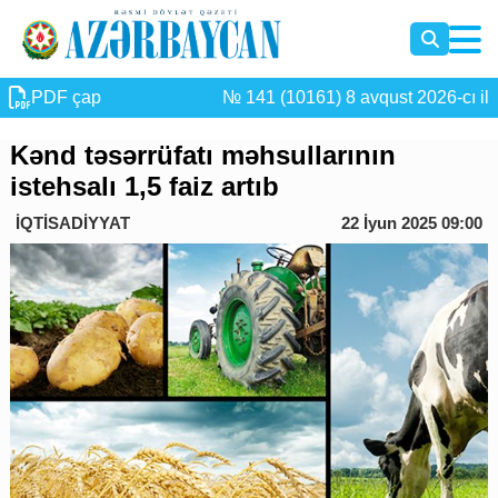
PDF çap
№ 141 (10161) 8 avqust 2026-cı il
Kənd təsərrüfatı məhsullarının
istehsalı 1,5 faiz artıb
İQTİSADİYYAT
22 İyun 2025 09:00