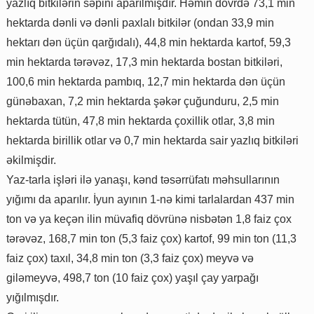
yazlıq bitkilərin səpini aparılmışdır. Həmin dövrdə 73,1 min
hektarda dənli və dənli paxlalı bitkilər (ondan 33,9 min
hektarı dən üçün qarğıdalı), 44,8 min hektarda kartof, 59,3
min hektarda tərəvəz, 17,3 min hektarda bostan bitkiləri,
100,6 min hektarda pambıq, 12,7 min hektarda dən üçün
günəbaxan, 7,2 min hektarda şəkər çuğunduru, 2,5 min
hektarda tütün, 47,8 min hektarda çoxillik otlar, 3,8 min
hektarda birillik otlar və 0,7 min hektarda sair yazlıq bitkiləri
əkilmişdir.
Yaz-tarla işləri ilə yanaşı, kənd təsərrüfatı məhsullarının
yığımı da aparılır. İyun ayının 1-nə kimi tarlalardan 437 min
ton və ya keçən ilin müvafiq dövrünə nisbətən 1,8 faiz çox
tərəvəz, 168,7 min ton (5,3 faiz çox) kartof, 99 min ton (11,3
faiz çox) taxıl, 34,8 min ton (3,3 faiz çox) meyvə və
giləmeyvə, 498,7 ton (10 faiz çox) yaşıl çay yarpağı
yığılmışdır.