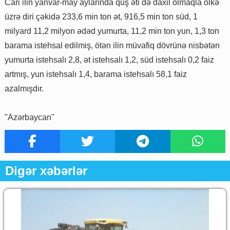
Cari ilin yanvar-may aylarında quş əti də daxil olmaqla ölkə
üzrə diri çəkidə 233,6 min ton ət, 916,5 min ton süd, 1
milyard 11,2 milyon ədəd yumurta, 11,2 min ton yun, 1,3 ton
barama istehsal edilmiş, ötən ilin müvafiq dövrünə nisbətən
yumurta istehsalı 2,8, ət istehsalı 1,2, süd istehsalı 0,2 faiz
artmış, yun istehsalı 1,4, barama istehsalı 58,1 faiz
azalmışdır.
"Azərbaycan"
Digər xəbərlər