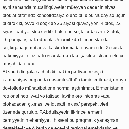
eyni zamanda müxalif qüvvələr müəyyən qədər iri siyasi
bloklar ətrafında konsolidasiya oluna biliblər. Müqayisə üçün
bildirək ki, əvvəlki seçkidə 26 siyasi qüvvə, yəni 4 blok, 22
siyasi partiya iştirak edib. Lakin bu seçkilərdə cəmi 2 blok,
16 partiya iştirak edəcək. Ümumilikdə Ermənistanda
seçkiqabağı mübarizə kəskin formada davam edir. Xüsusilə
hakimiyyətin inzibati resurslardan fəal şəkildə istifadə etdiyi
müşahidə olunur".
Ekspert diqqətə çatdırıb ki, hakim partiyanın seçki
kampaniyası regionda davamlı sülhün təmin edilməsi, qonşu
dövlətlərlə münasibətlərin normallaşdırılması, Ermənistanın
regional nəqliyyat və iqtisadi layihələrə inteqrasiyası,
blokadadan çıxması və iqtisadi inkişaf perspektivləri
üzərində qurulub. F.Abdullayevin fikrincə, erməni
cəmiyyətinin əhəmiyyətli hissəsi bu praqmatik yanaşmanı
dəstəkləyir və ölkənin gələcəyini regional əməkdaşlıq və