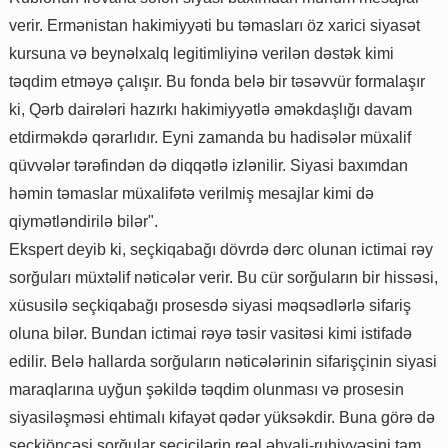
verir. Ermənistan hakimiyyəti bu təmasları öz xarici siyasət
kursuna və beynəlxalq legitimliyinə verilən dəstək kimi
təqdim etməyə çalışır. Bu fonda belə bir təsəvvür formalaşır
ki, Qərb dairələri hazırkı hakimiyyətlə əməkdaşlığı davam
etdirməkdə qərarlıdır. Eyni zamanda bu hadisələr müxalif
qüvvələr tərəfindən də diqqətlə izlənilir. Siyasi baxımdan
həmin təmaslar müxalifətə verilmiş mesajlar kimi də
qiymətləndirilə bilər".
Ekspert deyib ki, seçkiqabağı dövrdə dərc olunan ictimai rəy
sorğuları müxtəlif nəticələr verir. Bu cür sorğuların bir hissəsi,
xüsusilə seçkiqabağı prosesdə siyasi məqsədlərlə sifariş
oluna bilər. Bundan ictimai rəyə təsir vasitəsi kimi istifadə
edilir. Belə hallarda sorğuların nəticələrinin sifarişçinin siyasi
maraqlarına uyğun şəkildə təqdim olunması və prosesin
siyasiləşməsi ehtimalı kifayət qədər yüksəkdir. Buna görə də
seçkiöncəsi sorğular seçicilərin real əhvali-ruhiyyəsini tam