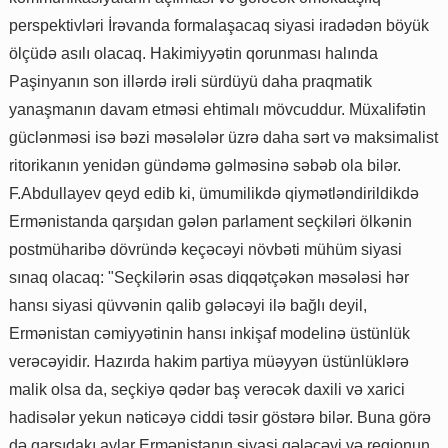
perspektivləri İrəvanda formalaşacaq siyasi iradədən böyük
ölçüdə asılı olacaq. Hakimiyyətin qorunması halında
Paşinyanın son illərdə irəli sürdüyü daha praqmatik
yanaşmanın davam etməsi ehtimalı mövcuddur. Müxalifətin
güclənməsi isə bəzi məsələlər üzrə daha sərt və maksimalist
ritorikanın yenidən gündəmə gəlməsinə səbəb ola bilər.
F.Abdullayev qeyd edib ki, ümumilikdə qiymətləndirildikdə
Ermənistanda qarşıdan gələn parlament seçkiləri ölkənin
postmüharibə dövründə keçəcəyi növbəti mühüm siyasi
sınaq olacaq: "Seçkilərin əsas diqqətçəkən məsələsi hər
hansı siyasi qüvvənin qalib gələcəyi ilə bağlı deyil,
Ermənistan cəmiyyətinin hansı inkişaf modelinə üstünlük
verəcəyidir. Hazırda hakim partiya müəyyən üstünlüklərə
malik olsa da, seçkiyə qədər baş verəcək daxili və xarici
hadisələr yekun nəticəyə ciddi təsir göstərə bilər. Buna görə
də qarşıdakı aylar Ermənistanın siyasi gələcəyi və regionun