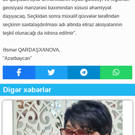
geosiyasi mənzərəsi baxımından xüsusi əhəmiyyət
daşıyacaq. Seçkidən sonra müxalif qüvvələr tərəfindən
seçkinin saxtalaşdırılması adı altında etiraz aksiyalarının
təşkil olunacağı da istisna edilmir".
Əsmər QARDAŞXANOVA,
"Azərbaycan"
Digər xəbərlər