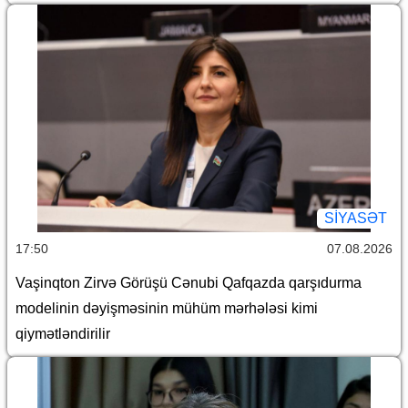
SİYASƏT
17:50
07.08.2026
Vaşinqton Zirvə Görüşü Cənubi Qafqazda qarşıdurma
modelinin dəyişməsinin mühüm mərhələsi kimi
qiymətləndirilir