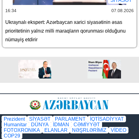
SİYASƏT
16:34
07.08.2026
Ukraynalı ekspert: Azərbaycan xarici siyasətinin əsas
prioritetinin yalnız milli maraqların qorunması olduğunu
nümayiş etdirir
Prezident
SİYASƏT
PARLAMENT
İQTİSADİYYAT
Humanitar
DÜNYA
İDMAN
CƏMİYYƏT
FOTOXRONIKA
ELANLAR
NƏŞRLƏRİMİZ
VİDEO
COP29