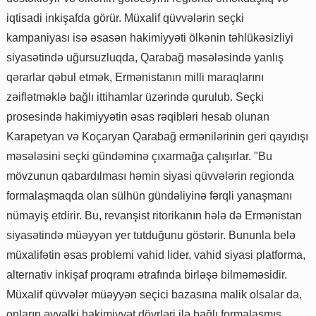
iqtisadi inkişafda görür. Müxalif qüvvələrin seçki
kampaniyası isə əsasən hakimiyyəti ölkənin təhlükəsizliyi
siyasətində uğursuzluqda, Qarabağ məsələsində yanlış
qərarlar qəbul etmək, Ermənistanın milli maraqlarını
zəiflətməklə bağlı ittihamlar üzərində qurulub. Seçki
prosesində hakimiyyətin əsas rəqibləri hesab olunan
Karapetyan və Koçaryan Qarabağ ermənilərinin geri qayıdışı
məsələsini seçki gündəminə çıxarmağa çalışırlar. "Bu
mövzunun qabardılması həmin siyasi qüvvələrin regionda
formalaşmaqda olan sülhün gündəliyinə fərqli yanaşmanı
nümayiş etdirir. Bu, revanşist ritorikanın hələ də Ermənistan
siyasətində müəyyən yer tutduğunu göstərir. Bununla belə
müxalifətin əsas problemi vahid lider, vahid siyasi platforma,
alternativ inkişaf proqramı ətrafında birləşə bilməməsidir.
Müxalif qüvvələr müəyyən seçici bazasına malik olsalar da,
onların əvvəlki hakimiyyət dövrləri ilə bağlı formalaşmış