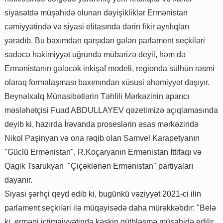
siyasətdə müşahidə olunan dəyişikliklər Ermənistan
cəmiyyətində və siyasi elitasında dərin fikir ayrılıqları
yaradıb. Bu baxımdan qarşıdan gələn parlament seçkiləri
sadəcə hakimiyyət uğrunda mübarizə deyil, həm də
Ermənistanın gələcək inkişaf modeli, regionda sülhün rəsmi
olaraq formalaşması baxımından xüsusi əhəmiyyət daşıyır.
Beynəlxalq Münasibətlərin Təhlili Mərkəzinin aparıcı
məsləhətçisi Fuad ABDULLAYEV qəzetimizə açıqlamasında
deyib ki, hazırda İrəvanda proseslərin əsas mərkəzində
Nikol Paşinyan və ona rəqib olan Samvel Karapetyanın
"Güclü Ermənistan", R.Koçaryanın Ermənistan İttifaqı və
Qagik Tsarukyan "Çiçəklənən Ermənistan" partiyaları
dayanır.
Siyasi şərhçi qeyd edib ki, bugünkü vəziyyət 2021-ci ilin
parlament seçkiləri ilə müqayisədə daha mürəkkəbdir: "Belə
ki, erməni ictimaiyyətində kəskin qütbləşmə müşahidə edilir,