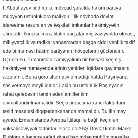
F.Abdullayev bildirib ki, mövcud şəraitdə hakim partiya
müəyyən üstünlüklərə malikdir: "İlk növbədə dövlət
idarəetmə resursları və təşkilati imkanlar hakimiyyətin
əlindədir. İkincisi, müxalifətin parçalanmış vəziyyətdə olması,
milliyyətçilik və radikal yanaşmadan başqa ciddi yenilik təklif
edə bilməməsi hakim partiyanın mövqelərini gücləndirir.
Üçüncüsü, Ermənistan cəmiyyətinin bir hissəsi keçmiş
hakimiyyət nümayəndələrinin yenidən iqtidara qayıtmasını
arzulamır. Buna görə alternativ olmadığı halda Paşinyana
səs verməyə meyillidirlər. Lakin bu üstünlük Paşinyanın
rahat qələbəsini təmin edən amillər kimi
qiymətləndirilməməlidir. Seçki prosesinə xarici faktorların
təsiri məsələsi diqqətdənkənar qalmamalıdır. Bu ilin may
ayında Ermənistanda Avropa İttifaqı ilə bağlı keçirilən
yüksəksəviyyəli tədbirlər, eləcə də ABŞ Dövlət katibi Marko
Rubionun İrəvana səfəri siyasi baxımdan mühüm mesajlar