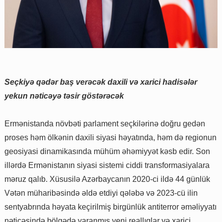
Seçkiyə qədər baş verəcək daxili və xarici hadisələr
yekun nəticəyə təsir göstərəcək
Ermənistanda növbəti parlament seçkilərinə doğru gedən
proses həm ölkənin daxili siyasi həyatında, həm də regionun
geosiyasi dinamikasında mühüm əhəmiyyət kəsb edir. Son
illərdə Ermənistanın siyasi sistemi ciddi transformasiyalara
məruz qalıb. Xüsusilə Azərbaycanın 2020-ci ildə 44 günlük
Vətən müharibəsində əldə etdiyi qələbə və 2023-cü ilin
sentyabrında həyata keçirilmiş birgünlük antiterror əməliyyatı
nəticəsində bölgədə yaranmış yeni reallıqlar və xarici