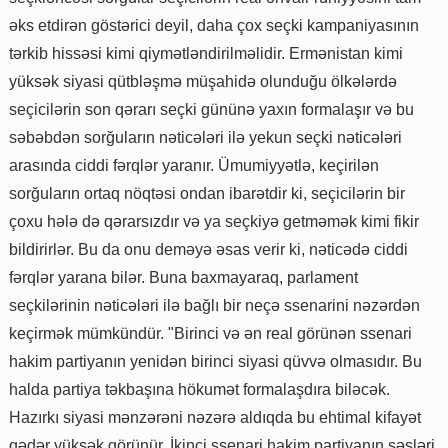
əks etdirən göstərici deyil, daha çox seçki kampaniyasının
tərkib hissəsi kimi qiymətləndirilməlidir. Ermənistan kimi
yüksək siyasi qütbləşmə müşahidə olunduğu ölkələrdə
seçicilərin son qərarı seçki gününə yaxın formalaşır və bu
səbəbdən sorğuların nəticələri ilə yekun seçki nəticələri
arasında ciddi fərqlər yaranır. Ümumiyyətlə, keçirilən
sorğuların ortaq nöqtəsi ondan ibarətdir ki, seçicilərin bir
çoxu hələ də qərarsızdır və ya seçkiyə getməmək kimi fikir
bildirirlər. Bu da onu deməyə əsas verir ki, nəticədə ciddi
fərqlər yarana bilər. Buna baxmayaraq, parlament
seçkilərinin nəticələri ilə bağlı bir neçə ssenarini nəzərdən
keçirmək mümkündür. "Birinci və ən real görünən ssenari
hakim partiyanın yenidən birinci siyasi qüvvə olmasıdır. Bu
halda partiya təkbaşına hökumət formalaşdıra biləcək.
Hazırkı siyasi mənzərəni nəzərə aldıqda bu ehtimal kifayət
qədər yüksək görünür. İkinci ssenari hakim partiyanın səsləri