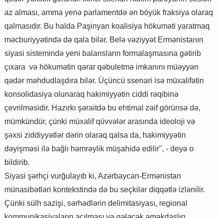
az alması, amma yenə parlamentdə ən böyük fraksiya olaraq
qalmasıdır. Bu halda Paşinyan koalisiya hökuməti yaratmaq
məcburiyyətində də qala bilər. Belə vəziyyət Ermənistanın
siyasi sistemində yeni balansların formalaşmasına gətirib
çıxara və hökumətin qərar qəbuletmə imkanını müəyyən
qədər məhdudlaşdıra bilər. Üçüncü ssenari isə müxalifətin
konsolidasiya olunaraq hakimiyyətin ciddi rəqibinə
çevrilməsidir. Hazırkı şəraitdə bu ehtimal zəif görünsə də,
mümkündür, çünki müxalif qüvvələr arasında ideoloji və
şəxsi ziddiyyətlər dərin olaraq qalsa da, hakimiyyətin
dəyişməsi ilə bağlı həmrəylik müşahidə edilir", - deyə o
bildirib.
Siyasi şərhçi vurğulayıb ki, Azərbaycan-Ermənistan
münasibətləri kontekstində də bu seçkilər diqqətlə izlənilir.
Çünki sülh sazişi, sərhədlərin delimitasiyası, regional
kommunikasiyaların açılması və gələcək əməkdaşlıq