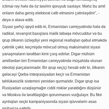
ictimai rəy hələ də öz təsirini qoruyub saxlayır. Məhz bu amil
onların daha geniş elektorat cəlb etməsini çətinləşdirir", -
deyə o əlavə edib.
Siyasi şərhçi qeyd edib ki, Ermənistan cəmiyyətində hələ də
radikal, revanşist baxışlara malik təbəqə mövcuddur və bu
qrup ölkənin üzləşdiyi yeni regional reallıqları qəbul etməkdə
çətinlik çəkir, keçmişdə mövcud olmuş maksimalist siyasi
yanaşmaların tərəfdarı kimi çıxış edirlər. Digər mühüm
amillərdən biri Ermənistan cəmiyyətində müşahidə olunan
ideoloji parçalanmadır. Bir qrup seçiçi hesab edir ki, ölkənin
gələcəyi Qərbə inteqrasiyadan keçir və Ermənistan
təhlükəsizlik sistemini yenidən qurmalıdır. Digər qrup isə
Rusiyadan uzaqlaşmağın ciddi risklər yaratdığını düşünür
və Moskva ilə tərəfdaşlığın qorunmasını vurğulayır. Bu fikir
ayrılıqları seçki kampaniyasında siyasi qüvvələrin əsas
mübarizə xəttidir.