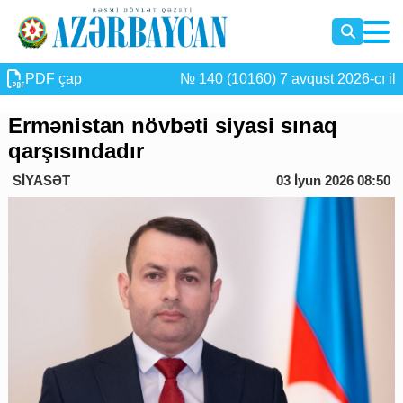
PDF çap
№ 140 (10160) 7 avqust 2026-cı il
Ermənistan növbəti siyasi sınaq
qarşısındadır
SİYASƏT
03 İyun 2026 08:50