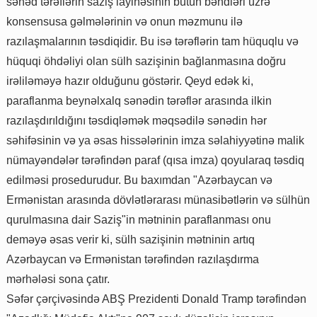
sənəd tərəflərin saziş layihəsinin bütün bəndləri üzrə
konsensusa gəlmələrinin və onun məzmunu ilə
razılaşmalarının təsdiqidir. Bu isə tərəflərin tam hüquqlu və
hüquqi öhdəliyi olan sülh sazişinin bağlanmasına doğru
irəliləməyə hazır olduğunu göstərir. Qeyd edək ki,
paraflanma beynəlxalq sənədin tərəflər arasında ilkin
razılaşdırıldığını təsdiqləmək məqsədilə sənədin hər
səhifəsinin və ya əsas hissələrinin imza səlahiyyətinə malik
nümayəndələr tərəfindən paraf (qısa imza) qoyularaq təsdiq
edilməsi prosedurudur. Bu baxımdan "Azərbaycan və
Ermənistan arasında dövlətlərarası münasibətlərin və sülhün
qurulmasına dair Saziş"in mətninin paraflanması onu
deməyə əsas verir ki, sülh sazişinin mətninin artıq
Azərbaycan və Ermənistan tərəfindən razılaşdırma
mərhələsi sona çatır.
Səfər çərçivəsində ABŞ Prezidenti Donald Tramp tərəfindən