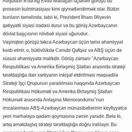
Avqustun 8-də Ağ Evdə reallaşan üçtərəfli görüşü bu
prosesin kulminasiyası kimi qiymətləndirmək olar. Bütün
bunların təməlində, təbii ki, Prezident İlham Əliyevin
qətiyyətli siyasi iradəsi durur və bu görüş Azərbaycanın
dövlət başçısının növbəti siyasi uğurudur.
Vaşinqton görüşü təkcə Azərbaycan üçün tarixi əhəmiyyət
kəsb etmir, o, bütövlükdə Cənubi Qafqaz və ABŞ üçün də
xüsusi əhəmiyyətə malikdir. Görüş zamanı "Azərbaycan
Respublikası və Amerika Birləşmiş Ştatları arasında strateji
tərəfdaşlığa dair xartiyanın inkişaf etdirilməsi məqsədilə
Strateji İşçi Qrupunun yaradılması haqqında Azərbaycan
Respublikası Hökuməti və Amerika Birləşmiş Ştatları
Hökuməti arasında Anlaşma Memorandumu"nun
imzalanması ABŞ-Azərbaycan münasibətlərinin keyfiyyətcə
yeni mərhələyə qədəm qoymasına zəmin yaradır. Belə ki,
artıq əməkdaşlıq strateji tərəfdaşlığa doğru irəliləyir. Bu