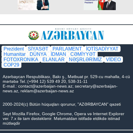
Prezident
SİYASƏT
PARLAMENT
İQTİSADİYYAT
Humanitar
DÜNYA
İDMAN
CƏMİYYƏT
FOTOXRONIKA
ELANLAR
NƏŞRLƏRİMİZ
VİDEO
COP29
Azərbaycan Respublikası, Bakı ş., Mətbuat pr. 529-cu məhəllə, 4-cü
mərtəbə Tel.:(+994 12) 539 49 20, 538-31-11
E-mail.:
contact@azerbaijan-news.az
;
secretary@azerbaijan-
news.az
,
reklam@azerbaijan-news.az
2000-2024(c) Bütün hüquqları qorunur, "AZƏRBAYCAN" qəzeti
Sayt Mozilla Firefox, Google Chrome, Opera və Internet Explorer
ver. 7.x ilə tam dəstəklənir. Məlumatdan istifadə etdikdə istinad
mütləqdir