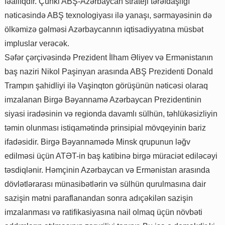
fəallıqdır. Çünki ABŞ-Azərbaycan strateji tərəfdaşlığı
nəticəsində ABŞ texnologiyası ilə yanaşı, sərmayəsinin də
ölkəmizə gəlməsi Azərbaycannın iqtisadiyyatına müsbət
impluslar verəcək.
Səfər çərçivəsində Prezident İlham Əliyev və Ermənistanın
baş naziri Nikol Paşinyan arasında ABŞ Prezidenti Donald
Trampın şahidliyi ilə Vaşinqton görüşünün nəticəsi olaraq
imzalanan Birgə Bəyannamə Azərbaycan Prezidentinin
siyasi iradəsinin və regionda davamlı sülhün, təhlükəsizliyin
təmin olunması istiqamətində prinsipial mövqeyinin bariz
ifadəsidir. Birgə Bəyannamədə Minsk qrupunun ləğv
edilməsi üçün ATƏT-in baş katibinə birgə müraciət ediləcəyi
təsdiqlənir. Həmçinin Azərbaycan və Ermənistan arasında
dövlətlərarası münasibətlərin və sülhün qurulmasına dair
sazişin mətni paraflanandan sonra adıçəkilən sazişin
imzalanması və ratifikasiyasına nail olmaq üçün növbəti