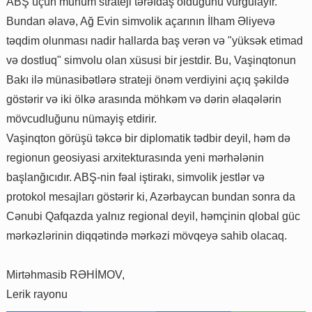
ABŞ üçün mühüm strateji tərəfdaş olduğunu vurğulayır.
Bundan əlavə, Ağ Evin simvolik açarının İlham Əliyevə
təqdim olunması nadir hallarda baş verən və "yüksək etimad
və dostluq" simvolu olan xüsusi bir jestdir. Bu, Vaşinqtonun
Bakı ilə münasibətlərə strateji önəm verdiyini açıq şəkildə
göstərir və iki ölkə arasında möhkəm və dərin əlaqələrin
mövcudluğunu nümayiş etdirir.
Vaşinqton görüşü təkcə bir diplomatik tədbir deyil, həm də
regionun geosiyasi arxitekturasında yeni mərhələnin
başlanğıcıdır. ABŞ-nin fəal iştirakı, simvolik jestlər və
protokol mesajları göstərir ki, Azərbaycan bundan sonra da
Cənubi Qafqazda yalnız regional deyil, həmçinin qlobal güc
mərkəzlərinin diqqətində mərkəzi mövqeyə sahib olacaq.
Mirtəhmasib RƏHİMOV,
Lerik rayonu