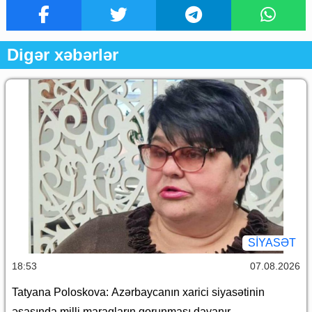
Digər xəbərlər
SİYASƏT
18:53
07.08.2026
Tatyana Poloskova: Azərbaycanın xarici siyasətinin
əsasında milli maraqların qorunması dayanır