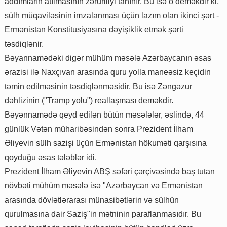
addımların atılmasının zəruriliyi tanınır. Bu isə o deməkdir ki,
sülh müqaviləsinin imzalanması üçün lazım olan ikinci şərt -
Ermənistan Konstitusiyasına dəyişiklik etmək şərti
təsdiqlənir.
Bəyannamədəki digər mühüm məsələ Azərbaycanın əsas
ərazisi ilə Naxçıvan arasında quru yolla maneəsiz keçidin
təmin edilməsinin təsdiqlənməsidir. Bu isə Zəngəzur
dəhlizinin ("Tramp yolu") reallaşması deməkdir.
Bəyənnamədə qeyd edilən bütün məsələlər, əslində, 44
günlük Vətən müharibəsindən sonra Prezident İlham
Əliyevin sülh sazişi üçün Ermənistan hökuməti qarşısına
qoyduğu əsas tələblər idi.
Prezident İlham Əliyevin ABŞ səfəri çərçivəsində baş tutan
növbəti mühüm məsələ isə "Azərbaycan və Ermənistan
arasında dövlətlərarası münasibətlərin və sülhün
qurulmasına dair Saziş"in mətninin paraflanmasıdır. Bu