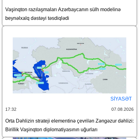
Vaşinqton razılaşmaları Azərbaycanın sülh modelinə
beynəlxalq dəstəyi təsdiqlədi
SİYASƏT
17:32
07.08.2026
Orta Dəhlizin strateji elementinə çevrilən Zəngəzur dəhlizi:
Birillik Vaşinqton diplomatiyasının uğurları