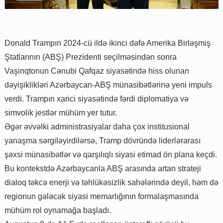
Donald Trampın 2024-cü ildə ikinci dəfə Amerika Birləşmiş
Ştatlarının (ABŞ) Prezidenti seçilməsindən sonra
Vaşinqtonun Cənubi Qafqaz siyasətində hiss olunan
dəyişiklikləri Azərbaycan-ABŞ münasibətlərinə yeni impuls
verdi. Trampın xarici siyasətində fərdi diplomatiya və
simvolik jestlər mühüm yer tutur.
Əgər əvvəlki administrasiyalar daha çox institusional
yanaşma sərgiləyirdilərsə, Tramp dövründə liderlərarası
şəxsi münasibətlər və qarşılıqlı siyasi etimad ön plana keçdi.
Bu kontekstdə Azərbaycanla ABŞ arasında artan strateji
dialoq təkcə enerji və təhlükəsizlik sahələrində deyil, həm də
regionun gələcək siyasi memarlığının formalaşmasında
mühüm rol oynamağa başladı.