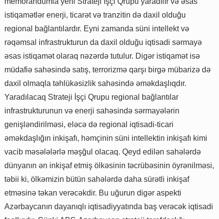
memorandumla yeni Strateji İşçi Qrupu yaradılır və əsas
istiqamətlər enerji, ticarət və tranzitin də daxil olduğu
regional bağlantılardır. Eyni zamanda süni intellekt və
rəqəmsal infrastrukturun da daxil olduğu iqtisadi sərmayə
əsas istiqamət olaraq nəzərdə tutulur. Digər istiqamət isə
müdafiə sahəsində satış, terrorizmə qarşı birgə mübarizə də
daxil olmaqla təhlükəsizlik sahəsində əməkdaşlıqdır.
Yaradılacaq Strateji İşçi Qrupu regional bağlantılar
infrastrukturunun və enerji sahəsində sərmayələrin
genişləndirilməsi, eləcə də regional iqtisadi-ticari
əməkdaşlığın inkişafı, həmçinin süni intellektin inkişafı kimi
vacib məsələlərlə məşğul olacaq. Qeyd edilən sahələrdə
dünyanın ən inkişaf etmiş ölkəsinin təcrübəsinin öyrənilməsi,
təbii ki, ölkəmizin bütün sahələrdə daha sürətli inkişaf
etməsinə təkan verəcəkdir. Bu uğurun digər aspekti
Azərbaycanın dayanıqlı iqtisadiyyatında baş verəcək iqtisadi