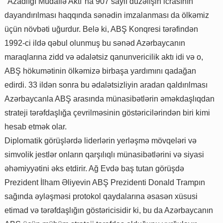
"Azadlığı Müdafiə Aktı"na 907 saylı düzəlişin icrasının
dayandırılması haqqında sənədin imzalanması da ölkəmiz
üçün növbəti uğurdur. Belə ki, ABŞ Konqresi tərəfindən
1992-ci ildə qəbul olunmuş bu sənəd Azərbaycanın
maraqlarına zidd və ədalətsiz qanunvericilik aktı idi və o,
ABŞ hökumətinin ölkəmizə birbaşa yardımını qadağan
edirdi. 33 ildən sonra bu ədalətsizliyin aradan qaldırılması
Azərbaycanla ABŞ arasında münasibətlərin əməkdaşlıqdan
strateji tərəfdaşlığa çevrilməsinin göstəricilərindən biri kimi
hesab etmək olar.
Diplomatik görüşlərdə liderlərin yerləşmə mövqeləri və
simvolik jestlər onların qarşılıqlı münasibətlərini və siyasi
əhəmiyyətini əks etdirir. Ağ Evdə baş tutan görüşdə
Prezident İlham Əliyevin ABŞ Prezidenti Donald Trampın
sağında əyləşməsi protokol qaydalarına əsasən xüsusi
etimad və tərəfdaşlığın göstəricisidir ki, bu da Azərbaycanın