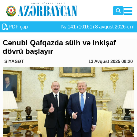
PDF çap
№ 141 (10161) 8 avqust 2026-cı il
Cənubi Qafqazda sülh və inkişaf
dövrü başlayır
SİYASƏT
13 Avqust 2025 08:20