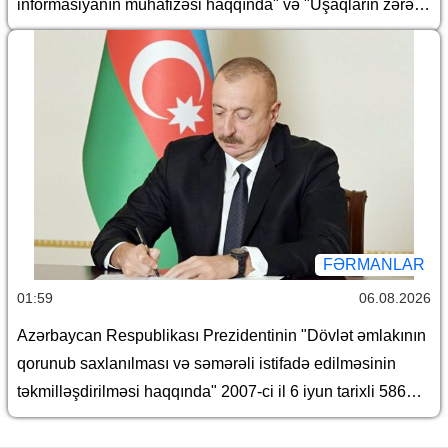
informasiyanın mühafizəsi haqqında" və "Uşaqların zərərli
informasiyadan qorunması haqqında" Azərbaycan
Respublikasının qanunlarında dəyişiklik edilməsi barədə"
Azərbaycan Respublikasının 2026-cı il 30 iyun tarixli 431-
VIIQD nömrəli Qanununun tətbiqi və bununla əlaqədar
Azərbaycan Respublikası Prezidentinin bəzi
fərmanlarında dəyişiklik edilməsi haqqında
FƏRMANLAR
01:59
06.08.2026
Azərbaycan Respublikası Prezidentinin "Dövlət əmlakının
qorunub saxlanılması və səmərəli istifadə edilməsinin
təkmilləşdirilməsi haqqında" 2007-ci il 6 iyun tarixli 586
nömrəli və "Azərbaycan Respublikası İqtisadiyyat
Nazirliyinin fəaliyyətinin təmin edilməsi və "Azərbaycan