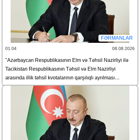
FƏRMANLAR
01:04
08.08.2026
"Azərbaycan Respublikasının Elm və Təhsil Nazirliyi ilə
Tacikistan Respublikasının Təhsil və Elm Nazirliyi
arasında illik təhsil kvotalarının qarşılıqlı ayrılması
haqqında Saziş"in təsdiq edilməsi barədə