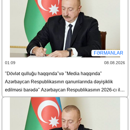
FƏRMANLAR
01:09
08.08.2026
"Dövlət qulluğu haqqında"və "Media haqqında"
Azərbaycan Respublikasının qanunlarında dəyişiklik
edilməsi barədə" Azərbaycan Respublikasının 2026-cı il
14 iyul tarixli 449-VIIQD nömrəli Qanununun tətbiqi və
bununla əlaqədar bəzi məsələlərin tənzimlənməsi
haqqında