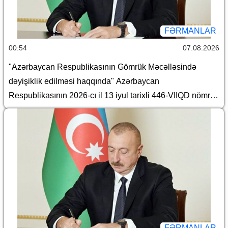
FƏRMANLAR
00:54
07.08.2026
"Azərbaycan Respublikasının Gömrük Məcəlləsində
dəyişiklik edilməsi haqqında" Azərbaycan
Respublikasının 2026-cı il 13 iyul tarixli 446-VIIQD nömrəli
Qanununun tətbiqi və bununla əlaqədar Azərbaycan
Respublikası Prezidentinin bəzi fərmanlarında və
Sərəncamında dəyişiklik edilməsi barədə
FƏRMANLAR