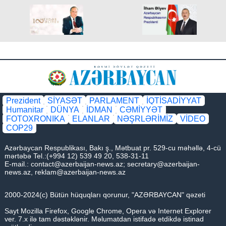
Respublikasının İqtisadiyyat Nazirliyi haqqında
Əsasnamə"nin təsdiqi və "Azərbaycan Respublikası
İqtisadiyyat Nazirliyinin fəaliyyətinin təmin edilməsi və
"Azərbaycan Respublikası İqtisadi İnkişaf Nazirliyinin
fəaliyyətinin təkmilləşdirilməsi ilə bağlı tədbirlər haqqında"
Azərbaycan Respublikası Prezidentinin 2006-cı il 28
dekabr tarixli 504 nömrəli Fərmanında dəyişikliklər
Prezident
SİYASƏT
PARLAMENT
İQTİSADİYYAT
Humanitar
DÜNYA
İDMAN
CƏMİYYƏT
edilməsi barədə" 2014-cü il 20 fevral tarixli 111 nömrəli
FOTOXRONIKA
ELANLAR
NƏŞRLƏRİMİZ
VİDEO
Fərmanında dəyişiklik edilməsi haqqında" Azərbaycan
COP29
Respublikası Prezidentinin 2019-cu il 30 dekabr tarixli 911
Azərbaycan Respublikası, Bakı ş., Mətbuat pr. 529-cu məhəllə, 4-cü
nömrəli Fərmanında dəyişiklik edilməsi barədə" 2020-ci il
mərtəbə Tel.:(+994 12) 539 49 20, 538-31-11
E-mail.:
contact@azerbaijan-news.az
;
secretary@azerbaijan-
12 may tarixli 1017 nömrəli fərmanlarında dəyişiklik
news.az
,
reklam@azerbaijan-news.az
edilməsi haqqında
2000-2024(c) Bütün hüquqları qorunur, "AZƏRBAYCAN" qəzeti
Sayt Mozilla Firefox, Google Chrome, Opera və Internet Explorer
ver. 7.x ilə tam dəstəklənir. Məlumatdan istifadə etdikdə istinad