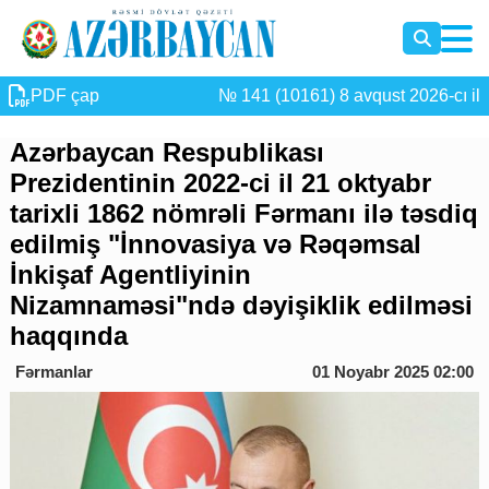
PDF çap
№ 141 (10161) 8 avqust 2026-cı il
Azərbaycan Respublikası
Prezidentinin 2022-ci il 21 oktyabr
tarixli 1862 nömrəli Fərmanı ilə təsdiq
edilmiş "İnnovasiya və Rəqəmsal
İnkişaf Agentliyinin
Nizamnaməsi"ndə dəyişiklik edilməsi
haqqında
Fərmanlar
01 Noyabr 2025 02:00