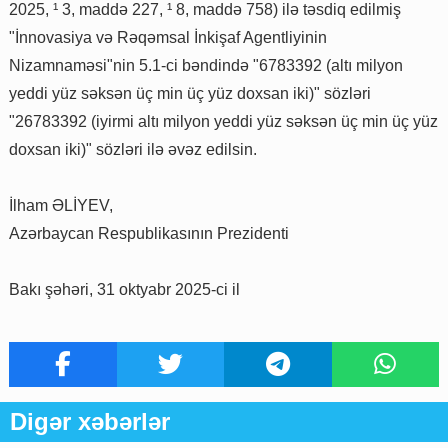
2025, ¹ 3, maddə 227, ¹ 8, maddə 758) ilə təsdiq edilmiş
"İnnovasiya və Rəqəmsal İnkişaf Agentliyinin
Nizamnaməsi"nin 5.1-ci bəndində "6783392 (altı milyon
yeddi yüz səksən üç min üç yüz doxsan iki)" sözləri
"26783392 (iyirmi altı milyon yeddi yüz səksən üç min üç yüz
doxsan iki)" sözləri ilə əvəz edilsin.
İlham ƏLİYEV,
Azərbaycan Respublikasının Prezidenti
Bakı şəhəri, 31 oktyabr 2025-ci il
Digər xəbərlər