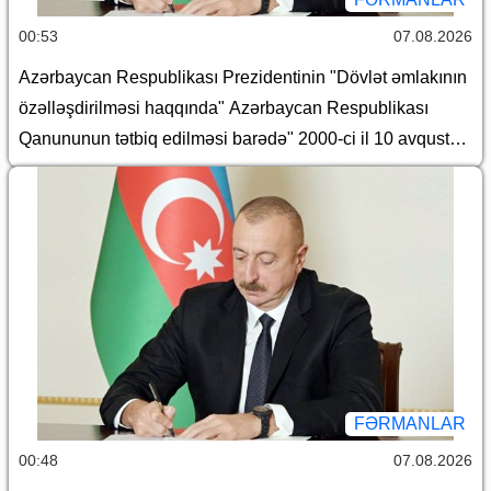
00:53
07.08.2026
Azərbaycan Respublikası Prezidentinin "Dövlət əmlakının
özəlləşdirilməsi haqqında" Azərbaycan Respublikası
Qanununun tətbiq edilməsi barədə" 2000-ci il 10 avqust
tarixli 382 nömrəli, "Azərbaycan Respublikasında Dövlət
əmlakının özəlləşdirilməsinin II Dövlət Proqramı"nın təsdiq
edilməsi barədə" 2000-ci il 10 avqust tarixli 383 nömrəli,
"Yerli icra hakimiyyətləri haqqında Əsasnamə"nin təsdiq
edilməsi barədə" 2012-ci il 6 iyun tarixli 648 nömrəli,
"Dövlətə məxsus olan hüquqi şəxslərin daxili və xarici
borcalması Qaydası"nın təsdiqi haqqında" 2016-cı il 28
dekabr tarixli 1182 nömrəli, "Azərbaycan Respublikası
adından borc alınması və zəmanət verilməsi Qaydası"nın
FƏRMANLAR
təsdiq edilməsi haqqında" 2018-ci il 18 dekabr tarixli 410
00:48
07.08.2026
nömrəli və "Azərbaycan Respublikası İqtisadiyyat