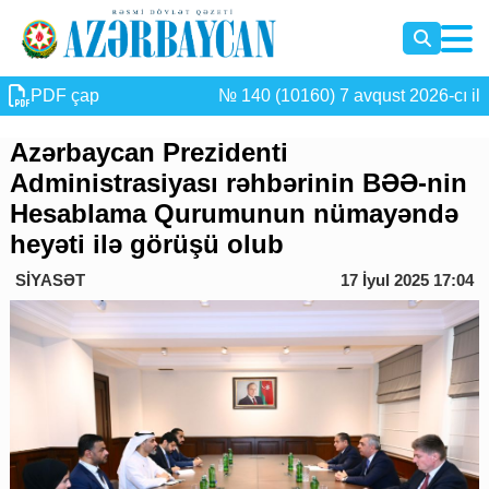
PDF çap
№ 140 (10160) 7 avqust 2026-cı il
Azərbaycan Prezidenti
Administrasiyası rəhbərinin BƏƏ-nin
Hesablama Qurumunun nümayəndə
heyəti ilə görüşü olub
SİYASƏT
17 İyul 2025 17:04