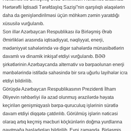
Hərtərəfli İqtisadi Tərəfdaşlıq Sazişi”nin qarşılıqlı əlaqələrin
daha da genişləndirilməsi üçün möhkəm zəmin yaratdığı
xüsusilə vurğulanıb.
Son illər Azərbaycan Respublikası ilə Birləşmiş Ərəb
Əmirlikləri arasında iqtisadiyyat, nəqliyyat, enerji,
mədəniyyət sahələrində və digər sahələrdə münasibətlərin
davamlı və dinamik inkişaf etdiyi vurğulanıb. BƏƏ
şirkətlərinin Azərbaycanda alternativ və bərpaolunan enerji
mənbələrində istifadə sahəsində bir sıra uğurlu layihələr icra
etdiyi bildirilib.
Görüşdə Azərbaycan Respublikasının Prezidenti İlham
Əliyevin rəhbərliyi ilə azad olunmuş ərazilərdə həyata
keçirilən genişmiqyaslı bərpa-quruculuq işlərinin sürətlə
davam etdiyi diqqətə çatdırılıb. Görülmüş işlərin nəticəsi
olaraq artıq keçmiş məcburi köçkünlərin doğma yurdlarına
qayıtmağa başladıqları bildirilib. Eyni zamanda, Birləşmiş