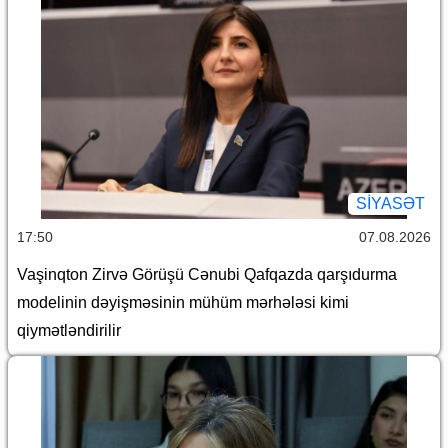
SİYASƏT
17:50
07.08.2026
Vaşinqton Zirvə Görüşü Cənubi Qafqazda qarşıdurma
modelinin dəyişməsinin mühüm mərhələsi kimi
qiymətləndirilir