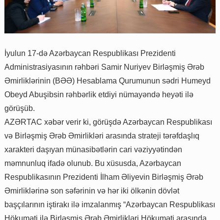
İyulun 17-də Azərbaycan Respublikası Prezidenti
Administrasiyasının rəhbəri Samir Nuriyev Birləşmiş Ərəb
Əmirliklərinin (BƏƏ) Hesablama Qurumunun sədri Humeyd
Obeyd Abuşibsin rəhbərlik etdiyi nümayəndə heyəti ilə
görüşüb.
AZƏRTAC xəbər verir ki, görüşdə Azərbaycan Respublikası
və Birləşmiş Ərəb Əmirlikləri arasında strateji tərəfdaşlıq
xarakteri daşıyan münasibətlərin cari vəziyyətindən
məmnunluq ifadə olunub. Bu xüsusda, Azərbaycan
Respublikasının Prezidenti İlham Əliyevin Birləşmiş Ərəb
Əmirliklərinə son səfərinin və hər iki ölkənin dövlət
başçılarının iştirakı ilə imzalanmış “Azərbaycan Respublikası
Hökuməti ilə Birləşmiş Ərəb Əmirlikləri Hökuməti arasında