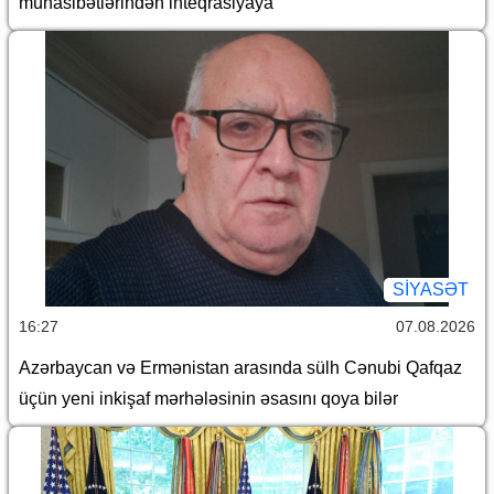
münasibətlərindən inteqrasiyaya
SİYASƏT
16:27
07.08.2026
Azərbaycan və Ermənistan arasında sülh Cənubi Qafqaz
üçün yeni inkişaf mərhələsinin əsasını qoya bilər