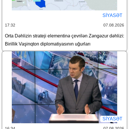
SİYASƏT
17:32
07.08.2026
Orta Dəhlizin strateji elementinə çevrilən Zəngəzur dəhlizi:
Birillik Vaşinqton diplomatiyasının uğurları
SİYASƏT
16:34
07.08.2026