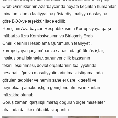
Ərəb Əmirliklərinin Azərbaycanda həyata keçirilən humanitar
minatəmizləmə fəaliyyətinə göstərdiyi maliyyə dəstəyinə
görə BƏƏ-yə təşəkkür ifadə edilib.
Həmçinin Azərbaycan Respublikasının Korrupsiyaya qarşı
mübarizə üzrə Komissiyasının və Birləşmiş Ərəb
Əmirliklərinin Hesablama Qurumunun fəaliyyəti,
korrupsiyaya qarşı mübarizə sahəsində görülmüş işlər,
institusional islahatlar, qanunvericilik bazasının
təkmilləşdirilməsi, dövlət orqanlarının fəaliyyətində
hesabatlılığın və məsuliyyətin artırılması istiqamətində
görülən tədbirlər və həmin sahələr üzrə ikitərəfli və
beynəlxalq əməkdaşlığın genişləndirilməsi imkanları
müzakirə olunub.
Görüş zamanı qarşılıqlı maraq doğuran digər məsələlər
ətrafında da fikir mübadiləsi aparılıb.