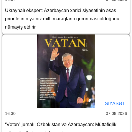
Ukraynalı ekspert: Azərbaycan xarici siyasətinin əsas
prioritetinin yalnız milli maraqların qorunması olduğunu
nümayiş etdirir
SİYASƏT
16:30
07.08.2026
“Vətən” jurnalı: Özbəkistan və Azərbaycan: Müttəfiqlik