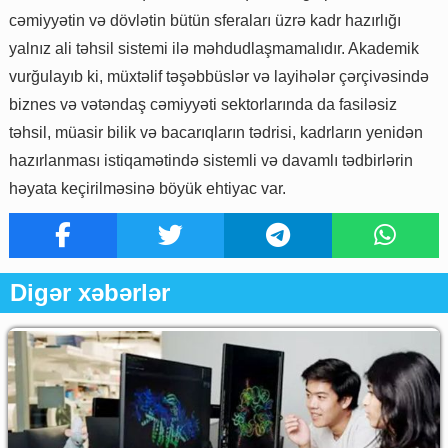
cəmiyyətin və dövlətin bütün sferaları üzrə kadr hazırlığı
yalnız ali təhsil sistemi ilə məhdudlaşmamalıdır. Akademik
vurğulayıb ki, müxtəlif təşəbbüslər və layihələr çərçivəsində
biznes və vətəndaş cəmiyyəti sektorlarında da fasiləsiz
təhsil, müasir bilik və bacarıqların tədrisi, kadrların yenidən
hazırlanması istiqamətində sistemli və davamlı tədbirlərin
həyata keçirilməsinə böyük ehtiyac var.
Digər xəbərlər