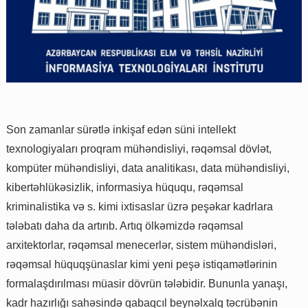
Son zamanlar sürətlə inkişaf edən süni intellekt
texnologiyaları proqram mühəndisliyi, rəqəmsal dövlət,
kompüter mühəndisliyi, data analitikası, data mühəndisliyi,
kibertəhlükəsizlik, informasiya hüququ, rəqəmsal
kriminalistika və s. kimi ixtisaslar üzrə peşəkar kadrlara
tələbatı daha da artırıb. Artıq ölkəmizdə rəqəmsal
arxitektorlar, rəqəmsal menecerlər, sistem mühəndisləri,
rəqəmsal hüquqşünaslar kimi yeni peşə istiqamətlərinin
formalaşdırılması müasir dövrün tələbidir. Bununla yanaşı,
kadr hazırlığı sahəsində qabaqcıl beynəlxalq təcrübənin