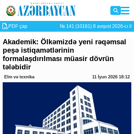
PDF çap
№ 141 (10161) 8 avqust 2026-cı il
Akademik: Ölkəmizdə yeni rəqəmsal
peşə istiqamətlərinin
formalaşdırılması müasir dövrün
tələbidir
Elm və texnika
11 İyun 2026 18:12