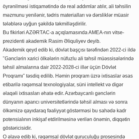
öyrənilməsi istiqamətində də real addımlar atılır, ali təhsilin
məzmunu yenilənir, tədris materialları və dərsliklər müasir
tələblərə uyğun şəkildə təkmilləşdirilir.
Bu fikirləri AZƏRTAC-a açıqlamasında AMEA-nın vitse-
prezidenti akademik Rasim Əliquliyev deyib.
Akademik qeyd edib ki, dövlət başçısı tərəfindən 2022-ci ildə
"Gənclərin xarici ölkələrin nüfuzlu ali təhsil müəssisələrində
təhsil almalarına dair 2022-2028-ci illər üçün Dövlət
Proqramı" təsdiq edilib. Həmin proqram üzrə ixtisaslar əsas
etibarilə rəqəmsal texnologiyalar, süni intellekt və digər
əlaqəli ixtisasları əhatə edir. Azərbaycanlı gənclərin
dünyanın aparıcı universitetlərində təhsil alması və sonra
ölkəmizə qayıdaraq fəaliyyət göstərməsi bu sahədə kadr
potensialının inkişaf etdirilməsinə verilən önəmin, diqqətin
göstəricisidir.
O əlavə edib ki, rəqəmsal dövlət quruculuğu prosesində