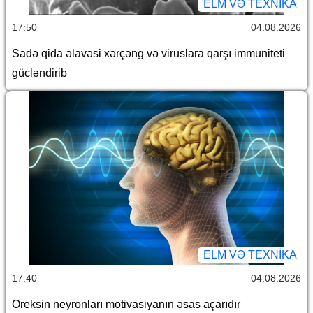
ELM VƏ TEXNIKA
17:50
04.08.2026
Sadə qida əlavəsi xərçəng və viruslara qarşı immuniteti
gücləndirib
ELM VƏ TEXNIKA
17:40
04.08.2026
Oreksin neyronları motivasiyanın əsas açarıdır