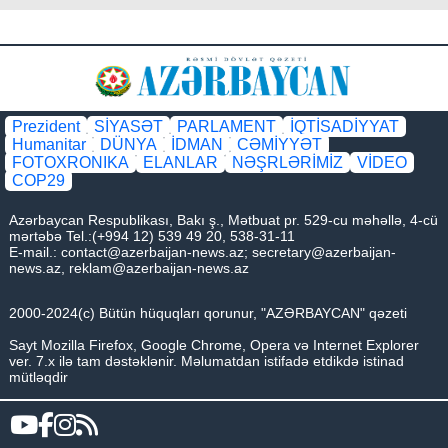
Prezident
SİYASƏT
PARLAMENT
İQTİSADİYYAT
Humanitar
DÜNYA
İDMAN
CƏMİYYƏT
FOTOXRONIKA
ELANLAR
NƏŞRLƏRİMİZ
VİDEO
COP29
Azərbaycan Respublikası, Bakı ş., Mətbuat pr. 529-cu məhəllə, 4-cü
mərtəbə Tel.:(+994 12) 539 49 20, 538-31-11
E-mail.:
contact@azerbaijan-news.az
;
secretary@azerbaijan-
news.az
,
reklam@azerbaijan-news.az
2000-2024(c) Bütün hüquqları qorunur, "AZƏRBAYCAN" qəzeti
Sayt Mozilla Firefox, Google Chrome, Opera və Internet Explorer
ver. 7.x ilə tam dəstəklənir. Məlumatdan istifadə etdikdə istinad
mütləqdir