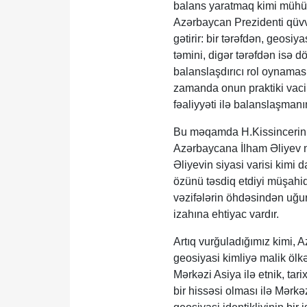
balans yaratmaq kimi mühüm
Azərbaycan Prezidenti qüvvə
gətirir: bir tərəfdən, geosi
təmini, digər tərəfdən isə d
balanslaşdırıcı rol oynamas
zamanda onun praktiki vacib
fəaliyyəti ilə balanslaşmanı
Bu məqamda H.Kissincerin s
Azərbaycana İlham Əliyev 
Əliyevin siyasi varisi kimi 
özünü təsdiq etdiyi müşahi
vəzifələrin öhdəsindən uğur
izahına ehtiyac vardır.
Artıq vurğuladığımız kimi, 
geosiyasi kimliyə malik ölk
Mərkəzi Asiya ilə etnik, tar
bir hissəsi olması ilə Mərkəz