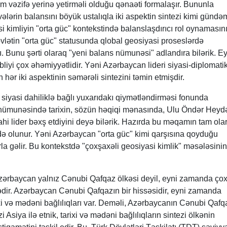
 vəzifə yerinə yetirməli olduğu qənaəti formalaşır. Bununla
lərin balansını böyük ustalıqla iki aspektin sintezi kimi gündə
yasi kimliyin "orta güc" kontekstində balanslaşdırıcı rol oynamasın
övlətin "orta güc" statusunda qlobal geosiyasi proseslərdə
ı. Bunu şərti olaraq "yeni balans nümunəsi" adlandıra bilərik. Ey
liyi çox əhəmiyyətlidir. Yəni Azərbaycan lideri siyasi-diplomati
n hər iki aspektinin səmərəli sintezini təmin etmişdir.
iyasi dahiliklə bağlı yuxarıdakı qiymətləndirməsi fonunda
nümunəsində tarixin, sözün həqiqi mənasında, Ulu Öndər Heyd
dahi lider bəxş etdiyini deyə bilərik. Hazırda bu məqamın tam ola
də olunur. Yəni Azərbaycan "orta güc" kimi qarşısına qoyduğu
la gəlir. Bu kontekstdə "çoxşaxəli geosiyasi kimlik" məsələsini
Azərbaycan yalnız Cənubi Qafqaz ölkəsi deyil, eyni zamanda çox
ədir. Azərbaycan Cənubi Qafqazın bir hissəsidir, eyni zamanda
ixi və mədəni bağlılıqları var. Deməli, Azərbaycanın Cənubi Qafq
i Asiya ilə etnik, tarixi və mədəni bağlılıqların sintezi ölkənin