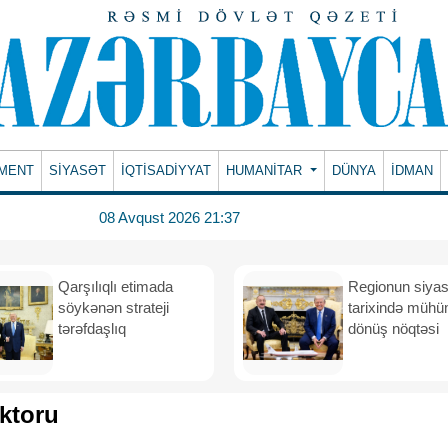
MENT
SİYASƏT
İQTİSADİYYAT
HUMANITAR
DÜNYA
İDMAN
08 Avqust 2026 21:37
Qarşılıqlı etimada
Regionun siyas
söykənən strateji
tarixində müh
tərəfdaşlıq
dönüş nöqtəsi
aktoru