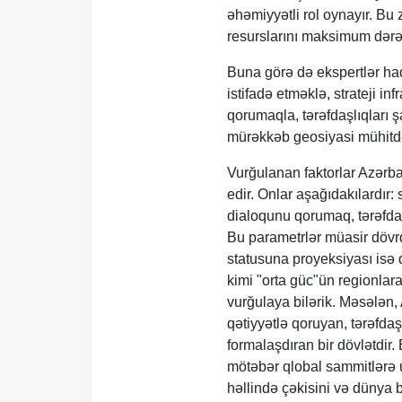
əhəmiyyətli rol oynayır. Bu
resurslarını maksimum dərə
Buna görə də ekspertlər haql
istifadə etməklə, strateji in
qorumaqla, tərəfdaşlıqları 
mürəkkəb geosiyasi mühitdə 
Vurğulanan faktorlar Azərbay
edir. Onlar aşağıdakılardır: 
dialoqunu qorumaq, tərəfda
Bu parametrlər müasir dövrdə
statusuna proyeksiyası isə
kimi "orta güc"ün regionlara
vurğulaya bilərik. Məsələn, 
qətiyyətlə qoruyan, tərəfdaşl
formalaşdıran bir dövlətdi
mötəbər qlobal sammitlərə 
həllində çəkisini və dünya b