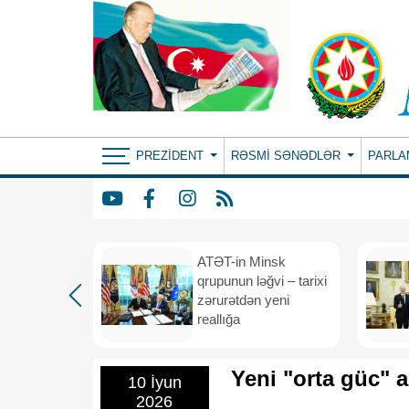
PREZIDENT
RƏSMI SƏNƏDLƏR
PARLA
ın yeni
ATƏT-in Minsk
anış
qrupunun ləğvi – tarixi
dafiə
zərurətdən yeni
asından
reallığa
rlığa
Yeni "orta güc" 
10 İyun
2026