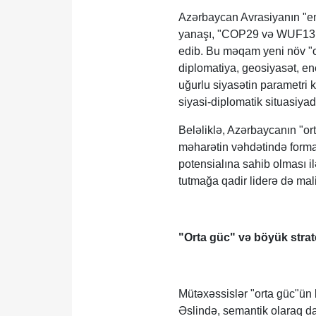
Azərbaycan Avrasiyanın "ene
yanaşı, "COP29 və WUF13 ki
edib. Bu məqam yeni növ "or
diplomatiya, geosiyasət, ene
uğurlu siyasətin parametri k
siyasi-diplomatik situasiyad
Beləliklə, Azərbaycanın "or
məharətin vəhdətində formal
potensialına sahib olması i
tutmağa qadir liderə də mal
"Orta güc" və böyük strat
Mütəxəssislər "orta güc"ün b
Əslində, semantik olaraq da