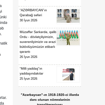
a
“AZƏRBAYCAN”ın
yi
Qarabağ səfəri
ünki
30 İyun 2026
tində
kəb
Müzəffər Sərkərdə, qalib
n.
Ordu - dövlətçiliyimizin,
suverenliyimizin və ərazi
matik
bütövlüyümüzün etibarlı
qarantı
n
26 İyun 2026
“Milli yaddaş"ın
yaddaşındakılar
25 İyun 2026
"Azərbaycan"-ın 1918-1920-ci illərdə
rlar.
dərc olunan nömrələrinin
ada
transliterasiyası