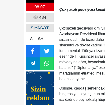
08:07
Çoxşaxəli geosiyasi kimli
484
SİYASƏT
Çoxşaxəli geosiyasi kimliyi
Azərbaycan Prezidenti İlham
A+
A-
sırasındadır. Bu tezisi dah
siyasətçi və dövlət xadimi H
fundamental "Dünya nizamı: m
əsərində H.Kissincer siyas
mövqeyinə görə, beynəlxalq 
balansı" ("Diplomatiya" əsə
maraqlarının etiraf edilməs
balansı dayanır.
Əslində, çağdaş şərtlər da
bir geosiyasi oyunçunun mil
isə özündə beynəlxalq hüququ