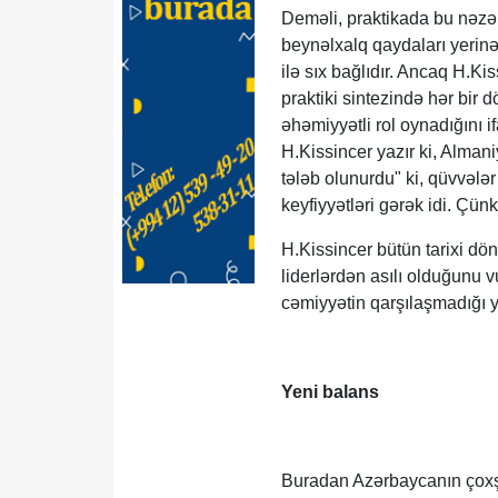
Deməli, praktikada bu nəzər
beynəlxalq qaydaları yerinə 
ilə sıx bağlıdır. Ancaq H.Ki
praktiki sintezində hər bir d
əhəmiyyətli rol oynadığını 
H.Kissincer yazır ki, Alman
tələb olunurdu" ki, qüvvələ
keyfiyyətləri gərək idi. Çü
H.Kissincer bütün tarixi dö
liderlərdən asılı olduğunu v
cəmiyyətin qarşılaşmadığı y
Yeni balans
Buradan Azərbaycanın çoxşax