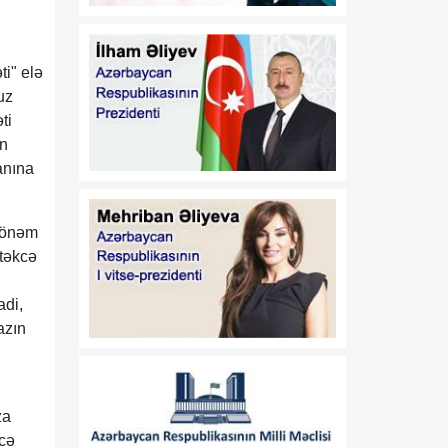
Azərbaycan–ABŞ
08 Avqust
əməkdaşlığının yeni
mərhələsi - Strateji
Tərəfdaşlıq Xartiyası
ti" elə
uz
17:10
Alparslan Bayraktar:
ti
08 Avqust
Türkiyə Azərbaycanda
in
müxtəlif layihələrin həyata
anına
keçirilməsinə hazırdır
17:05
Cevdet Yılmaz: Türkiyənin
k önəm
08 Avqust
təhlükəsizliyi onun
 təkcə
sərhədlərindən başlamır
adi,
16:59
Çimərliyə gedənlərə
azın
08 Avqust
XƏBƏRDARLIQ
16:37
Tarixi Vaşinqton Zirvə
08 Avqust
Görüşü
xronoloji
za
ardıcıllıqla
əcə