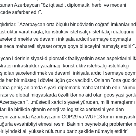
 zaman Azərbaycan "öz iqtisadi, diplomatik, hərbi və mədəni
cədə səfərbər edir".
ıdırlar: "Azərbaycan orta ölçülü bir dövlətin coğrafi imkanların
frastruktur yaratmaqla, konstruktiv istehsalçı-istehlakçı dialoqunu
şaxələndirməklə və davamlı inkişafa ardıcıl sərmayə qoymaqla
necə məharətli siyasət ortaya qoya biləcəyini nümayiş etdirir".
can liderinin siyasi-diplomatik fəaliyyətinin əsas aspektlərini i
strateji infrastruktur yaratmaq, konstruktiv istehsalçı-istehlakçı
şlıqları şaxələndirmək və davamlı inkişafa ardıcıl sərmayə qoy
 hər bir müstəqil dövlət üçün çox vacibdir. Onların "orta güc dö
 daha geniş anlamda siyasi-diplomatik məharət tələb edir. Nüm
rası və qlobal miqyaslarda özəlliklərinə aid olan geosiyasi şərtl
Azərbaycan "...müstəqil xarici siyasət yürüdən, milli maraqlarını
arı ilə birlikdə qitənin enerji və logistika xəritəsini yenidən
r. Eyni zamanda Azərbaycanın COP29 və WUF13 kimi irimiqyaslı
uğurla evsahibliyi etməsi rəsmi Bakının beynəlxalq problemləri
irliyindəki ali yüksək nüfuzunu bariz şəkildə nümayiş etdirir".