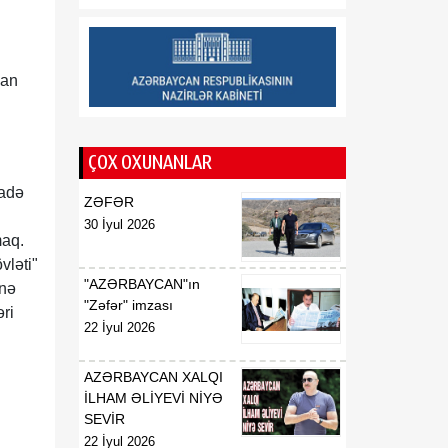
16:34
Vaşinqton görüşü
08 Avqust
Azərbaycanın regional
məsələlərin həllində fəal
dan
rol oynadığını təsdiqləyib
ŞƏRH
16:00
Sabah havanın
ÇOX OXUNANLAR
08 Avqust
temperaturu 40
fadə
dərəcəyədək yüksələcək
ZƏFƏR
30 İyul 2026
maq.
vləti"
"AZƏRBAYCAN"ın
unə
"Zəfər" imzası
əri
22 İyul 2026
AZƏRBAYCAN XALQI
İLHAM ƏLİYEVİ NİYƏ
n
SEVİR
22 İyul 2026