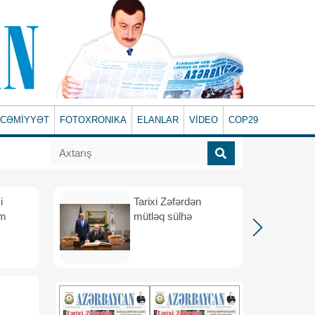
CƏMİYYƏT
FOTOXRONIKA
ELANLAR
VİDEO
COP29
i
Tarixi Zəfərdən
üm
mütləq sülhə