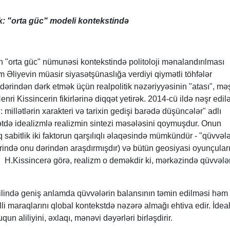
k: "orta güc" modeli kontekstində
n "orta güc" nümunəsi kontekstində politoloji mənalandırılması
 Əliyevin müasir siyasətşünaslığa verdiyi qiymətli töhfələr
a dərindən dərk etmək üçün realpolitik nəzəriyyəsinin "atası", mə
enri Kissincerin fikirlərinə diqqət yetirək. 2014-cü ildə nəşr edil
illətlərin xarakteri və tarixin gedişi barədə düşüncələr" adlı
ətdə idealizmlə realizmin sintezi məsələsini qoymuşdur. Onun
sabitlik iki faktorun qarşılıqlı əlaqəsində mümkündür - "qüvvələ
rində onu dərindən araşdırmışdır) və bütün geosiyasi oyunçuları
i. H.Kissincerə görə, realizm o deməkdir ki, mərkəzində qüvvələ
xilində geniş anlamda qüvvələrin balansının təmin edilməsi həm
li maraqlarını qlobal kontekstdə nəzərə almağı ehtiva edir. İdea
n aliliyini, əxlaqı, mənəvi dəyərləri birləşdirir.