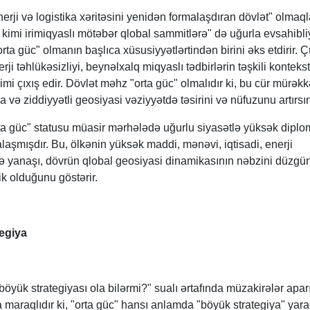
rji və logistika xəritəsini yenidən formalaşdıran dövlət" olmaql
mi irimiqyaslı mötəbər qlobal sammitlərə" də uğurla evsahibli
ta güc" olmanın başlıca xüsusiyyətlərtindən birini əks etdirir. Ç
rji təhlükəsizliyi, beynəlxalq miqyaslı tədbirlərin təşkili konteks
imi çıxış edir. Dövlət məhz "orta güc" olmalıdır ki, bu cür mürək
a və ziddiyyətli geosiyasi vəziyyətdə təsirini və nüfuzunu artırsı
ta güc" statusu müasir mərhələdə uğurlu siyasətlə yüksək diplo
aşmışdır. Bu, ölkənin yüksək maddi, mənəvi, iqtisadi, enerji
lə yanaşı, dövrün qlobal geosiyasi dinamikasının nəbzini düzgü
ik olduğunu göstərir.
egiya
öyük strategiyası ola bilərmi?" sualı ərtafında müzakirələr aparı
 maraqlıdır ki, "orta güc" hansı anlamda "böyük strategiya" yar