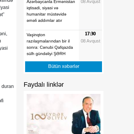
yəsində
08 Avqust
Azərbaycanla Ermənistan
iyasi
iqtisadi, siyasi və
humanitar müstəvidə
ət"
əməli addımlar atır
əni,
17:30
Vaşinqton
08 Avqust
m
razılaşmalarından bir il
sonra: Cənubi Qafqazda
yasi
sülh gündəliyi ŞƏRH
Bütün xəbərlər
17:25
Qazaxda 11,7 min hektar
08 Avqust
taxıl sahəsindən 39 min
tondan çox məhsul
Faydalı linklər
ə duran
götürülüb
17:20
fi
Aİ “Meta” və “TikTok”u
08 Avqust
dezinformasiyaya qarşı
daha qətiyyətli tədbirlər
görməyə çağırıb
17:15