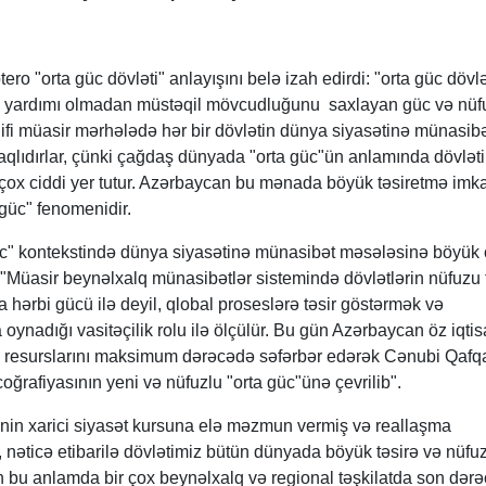
o "orta güc dövləti" anlayışını belə izah edirdi: "orta güc dövlə
ının yardımı olmadan müstəqil mövcudluğunu saxlayan güc və nüf
nifi müasir mərhələdə hər bir dövlətin dünya siyasətinə münasibə
Haqlıdırlar, çünki çağdaş dünyada "orta güc"ün anlamında dövlət
 çox ciddi yer tutur. Azərbaycan bu mənada böyük təsiretmə imk
 güc" fenomenidir.
güc" kontekstində dünya siyasətinə münasibət məsələsinə böyü
r: "Müasir beynəlxalq münasibətlər sistemində dövlətlərin nüfuzu
a hərbi gücü ilə deyil, qlobal proseslərə təsir göstərmək və
 oynadığı vasitəçilik rolu ilə ölçülür. Bu gün Azərbaycan öz iqtis
i resurslarını maksimum dərəcədə səfərbər edərək Cənubi Qafq
oğrafiyasının yeni və nüfuzlu "orta güc"ünə çevrilib".
nin xarici siyasət kursuna elə məzmun vermiş və reallaşma
, nəticə etibarilə dövlətimiz bütün dünyada böyük təsirə və nüfu
 bu anlamda bir çox beynəlxalq və regional təşkilatda son dər