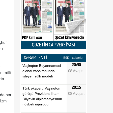
Qəzet kimi vərəqlə
PDF kimi oxu
şhur
QƏZETİN ÇAP VERSİYASI
ən
XƏBƏR LENTİ
Bütün xəbərlər
20:30
Vaşinqton Bəyannaməsi –
r
08 Avqust
qlobal xaos fonunda
n milli
işləyən sülh modeli
rin
20:15
Türk ekspert: Vaşinqton
08 Avqust
görüşü Prezident İlham
 də hər
Əliyevin diplomatiyasının
lizm
növbəti uğurudur