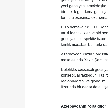
geosiyasi identikliyinin bir 
yeni geosiyasi əməkdaşlıq pl
identiklik gündəmə gəlmiş ol
formulu əsasında özünəməxsu
Bu o deməkdir ki, TDT konte
tarixi identiklikləri vahid
geosiyasi perspektiv baxım
kimlik məsələsi bunlarla d
Azərbaycan Yaxın Şərq istiqa
məsələsində Yaxın Şərq ist
Beləliklə, çoxşaxəli geosiy
konseptual faktordur. Hazır
regionlararası və qlobal müh
üzərində bir qədər detallı 
Azərbaycanın "orta güc" s