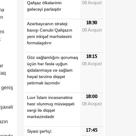
08 Avqust
Qafqaz ölkələrinin
gələcəyi parlaqdır
mə
ın
18:30
Azərbaycanın strateji
08 Avqust
baxışı Cənubi Qafqazın
ni
yeni inkişaf mərhələsini
k
formalaşdırır
18:15
Göz sağlamlığını qorumaq
08 Avqust
üçün hər fəslə uyğun
ər
qidalanmaya və sağlam
raq
həyat tərzinə diqqət
yetirmək lazımdır
n geniş
18:00
Luvr İslam incəsənətinə
08 Avqust
həsr olunmuş müvəqqəti
şaxəli
sərgi ilə diqqət
mərkəzindədir
azın
17:45
Siyasi şərhçi: