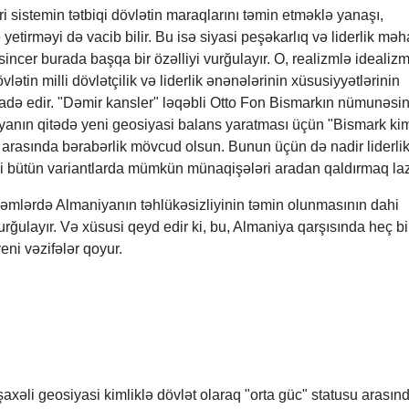
i sistemin tətbiqi dövlətin maraqlarını təmin etməklə yanaşı,
yetirməyi də vacib bilir. Bu isə siyasi peşəkarlıq və liderlik məh
ssincer burada başqa bir özəlliyi vurğulayır. O, realizmlə idealiz
övlətin milli dövlətçilik və liderlik ənənələrinin xüsusiyyətlərinin
ifadə edir. "Dəmir kansler" ləqəbli Otto Fon Bismarkın nümunəsi
iyanın qitədə yeni geosiyasi balans yaratması üçün "Bismark kim
r arasında bərabərlik mövcud olsun. Bunun üçün də nadir liderli
nki bütün variantlarda mümkün münaqişələri aradan qaldırmaq laz
nəmlərdə Almaniyanın təhlükəsizliyinin təmin olunmasının dahi
urğulayır. Və xüsusi qeyd edir ki, bu, Almaniya qarşısında heç bi
eni vəzifələr qoyur.
əli geosiyasi kimliklə dövlət olaraq "orta güc" statusu arasın