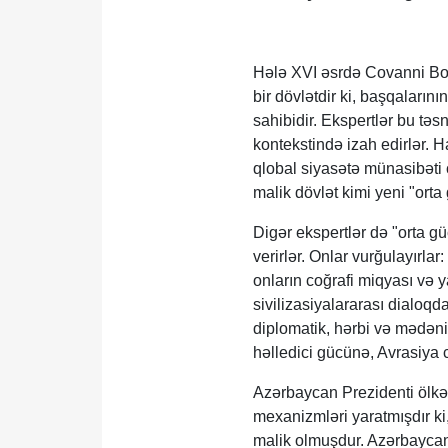
Hələ XVI əsrdə Covanni Boter
bir dövlətdir ki, başqalar
sahibidir. Ekspertlər bu təs
kontekstində izah edirlər. 
qlobal siyasətə münasibəti
malik dövlət kimi yeni "orta
Digər ekspertlər də "orta 
verirlər. Onlar vurğulayırla
onların coğrafi miqyası və y
sivilizasiyalararası dialoqda
diplomatik, hərbi və mədən
həlledici gücünə, Avrasiya c
Azərbaycan Prezidenti ölkə
mexanizmləri yaratmışdır ki
malik olmuşdur. Azərbaycan