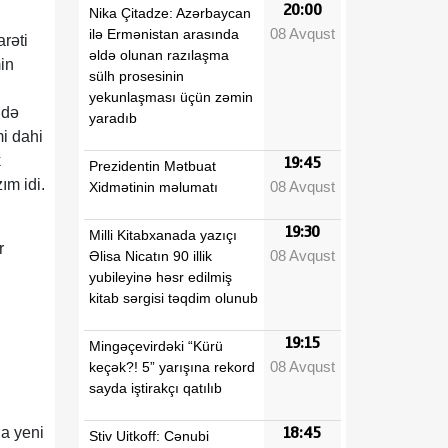
20:00
Nika Çitadze: Azərbaycan
08 Avqust
ilə Ermənistan arasında
arəti
əldə olunan razılaşma
min
sülh prosesinin
yekunlaşması üçün zəmin
ndə
yaradıb
i dahi
k
19:45
Prezidentin Mətbuat
ım idi.
08 Avqust
Xidmətinin məlumatı
19:30
Milli Kitabxanada yazıçı
r
08 Avqust
Əlisa Nicatın 90 illik
yubileyinə həsr edilmiş
kitab sərgisi təqdim olunub
19:15
Mingəçevirdəki “Kürü
08 Avqust
keçək?! 5” yarışına rekord
sayda iştirakçı qatılıb
da yeni
18:45
Stiv Uitkoff: Cənubi