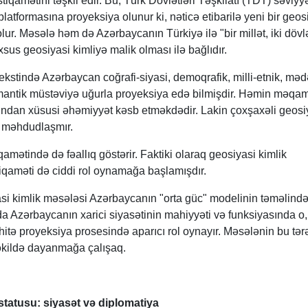
istiqamətini təşkil edir. Bu, Türk Dövlətləri Təşkilatı (TDT) səviy
atformasına proyeksiya olunur ki, nəticə etibarilə yeni bir geos
ur. Məsələ həm də Azərbaycanın Türkiyə ilə "bir millət, iki dövl
s geosiyasi kimliyə malik olması ilə bağlıdır.
kstində Azərbaycan coğrafi-siyasi, demoqrafik, milli-etnik, məd
 semantik müstəviyə uğurla proyeksiya edə bilmişdir. Həmin məqa
ından xüsusi əhəmiyyət kəsb etməkdədir. Lakin çoxşaxəli geosi
a məhdudlaşmır.
mətində də fəallıq göstərir. Faktiki olaraq geosiyasi kimlik
iqaməti də ciddi rol oynamağa başlamışdır.
asi kimlik məsələsi Azərbaycanın "orta güc" modelinin təməlind
da Azərbaycanın xarici siyasətinin mahiyyəti və funksiyasında o,
itə proyeksiya prosesində aparıcı rol oynayır. Məsələnin bu tərə
şəkildə dayanmağa çalışaq.
tatusu: siyasət və diplomatiya