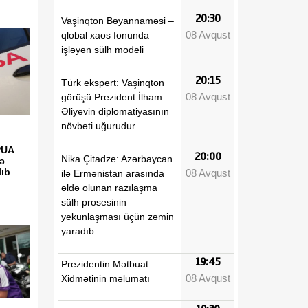
20:30
Vaşinqton Bəyannaməsi –
08 Avqust
qlobal xaos fonunda
işləyən sülh modeli
20:15
Türk ekspert: Vaşinqton
08 Avqust
görüşü Prezident İlham
Əliyevin diplomatiyasının
növbəti uğurudur
PUA
20:00
Nika Çitadze: Azərbaycan
ə
lıb
08 Avqust
ilə Ermənistan arasında
əldə olunan razılaşma
sülh prosesinin
yekunlaşması üçün zəmin
yaradıb
19:45
Prezidentin Mətbuat
08 Avqust
Xidmətinin məlumatı