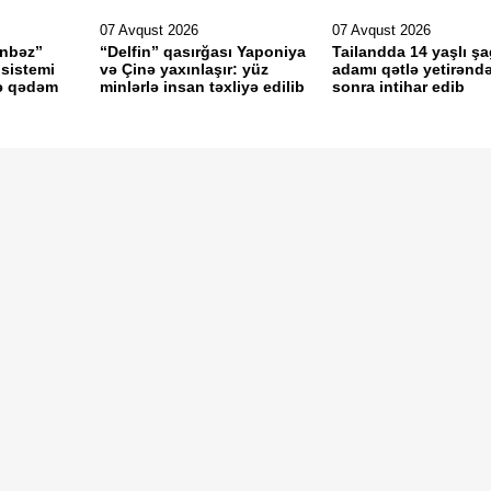
07 Avqust 2026
07 Avqust 2026
ünbəz”
“Delfin” qasırğası Yaponiya
Tailandda 14 yaşlı şa
 sistemi
və Çinə yaxınlaşır: yüz
adamı qətlə yetirənd
ə qədəm
minlərlə insan təxliyə edilib
sonra intihar edib