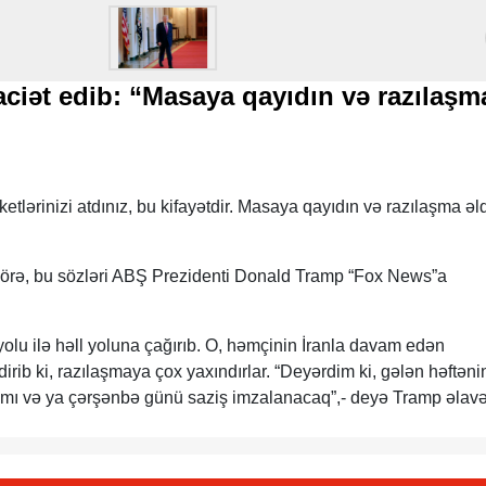
ciət edib: “Masaya qayıdın və razılaşm
ketlərinizi atdınız, bu kifayətdir. Masaya qayıdın və razılaşma əl
ə, bu sözləri ABŞ Prezidenti Donald Tramp “Fox News”a
 yolu ilə həll yoluna çağırıb. O, həmçinin İranla davam edən
irib ki, razılaşmaya çox yaxındırlar. “Deyərdim ki, gələn həftəni
amı və ya çərşənbə günü saziş imzalanacaq”,- deyə Tramp əlavə