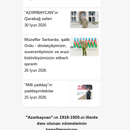
“AZƏRBAYCAN”ın
Qarabağ səfəri
30 İyun 2026
Müzəffər Sərkərdə, qalib
Ordu - dövlətçiliyimizin,
suverenliyimizin və ərazi
bütövlüyümüzün etibarlı
qarantı
26 İyun 2026
“Milli yaddaş"ın
yaddaşındakılar
25 İyun 2026
"Azərbaycan"-ın 1918-1920-ci illərdə
dərc olunan nömrələrinin
transliterasiyası