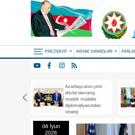
PREZIDENT
RƏSMI SƏNƏDLƏR
PARLA
Azərbaycanın yeni
bir il
dövlət davranış
ubi
modeli: müdafiə
eni
diplomatiyasından
nizamı və
strateji
n strateji
təşəbbüskarlığa
08 İyun
2026