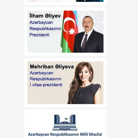
qidalanmaya və sağlam
həyat tərzinə diqqət
yetirmək lazımdır
18:00
Luvr İslam incəsənətinə
08 Avqust
həsr olunmuş müvəqqəti
sərgi ilə diqqət
mərkəzindədir
17:45
Siyasi şərhçi:
08 Avqust
Azərbaycanla Ermənistan
iqtisadi, siyasi və
humanitar müstəvidə
əməli addımlar atır
17:30
Vaşinqton
08 Avqust
razılaşmalarından bir il
sonra: Cənubi Qafqazda
sülh gündəliyi ŞƏRH
17:25
Qazaxda 11,7 min hektar