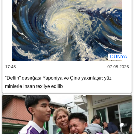
DÜNYA
17:45
07.08.2026
“Delfin” qasırğası Yaponiya və Çinə yaxınlaşır: yüz
minlərlə insan təxliyə edilib