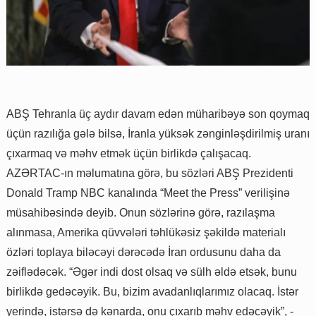
ABŞ Tehranla üç aydır davam edən müharibəyə son qoymaq
üçün razılığa gələ bilsə, İranla yüksək zənginləşdirilmiş uranı
çıxarmaq və məhv etmək üçün birlikdə çalışacaq.
AZƏRTAC-ın məlumatına görə, bu sözləri ABŞ Prezidenti
Donald Tramp NBC kanalında “Meet the Press” verilişinə
müsahibəsində deyib. Onun sözlərinə görə, razılaşma
alınmasa, Amerika qüvvələri təhlükəsiz şəkildə materialı
özləri toplaya biləcəyi dərəcədə İran ordusunu daha da
zəiflədəcək. “Əgər indi dost olsaq və sülh əldə etsək, bunu
birlikdə gedəcəyik. Bu, bizim avadanlıqlarımız olacaq. İstər
yerində, istərsə də kənarda, onu çıxarıb məhv edəcəyik”, -