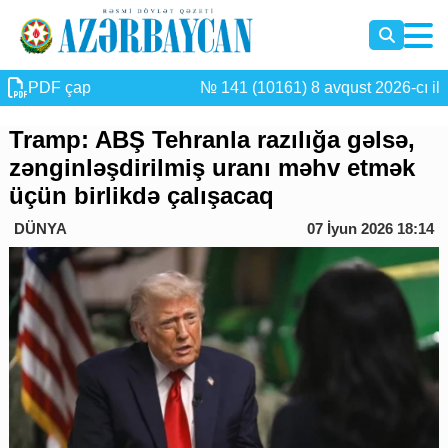
PDF çap
№ 141 (10161) 8 avqust 2026-cı il
Tramp: ABŞ Tehranla razılığa gəlsə,
zənginləşdirilmiş uranı məhv etmək
üçün birlikdə çalışacaq
DÜNYA
07 İyun 2026 18:14