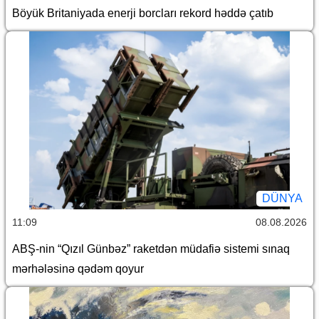
Böyük Britaniyada enerji borcları rekord həddə çatıb
DÜNYA
11:09
08.08.2026
ABŞ-nin “Qızıl Günbəz” raketdən müdafiə sistemi sınaq
mərhələsinə qədəm qoyur