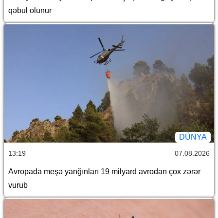
qəbul olunur
DÜNYA
13:19
07.08.2026
Avropada meşə yanğınları 19 milyard avrodan çox zərər
vurub