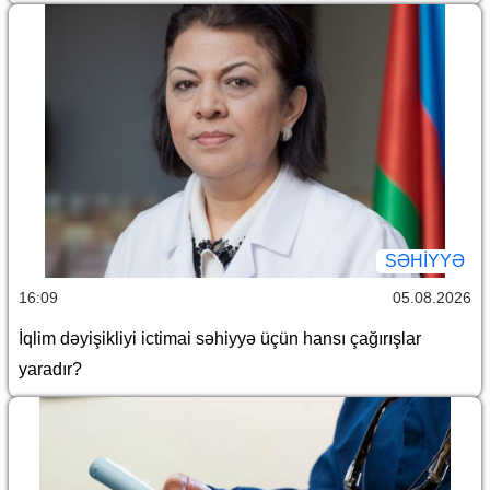
SƏHIYYƏ
16:09
05.08.2026
İqlim dəyişikliyi ictimai səhiyyə üçün hansı çağırışlar
yaradır?