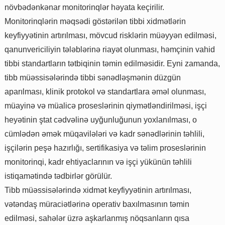
növbədənkənar monitorinqlər həyata keçirilir.
Monitorinqlərin məqsədi göstərilən tibbi xidmətlərin
keyfiyyətinin artırılması, mövcud risklərin müəyyən edilməsi,
qanunvericiliyin tələblərinə riayət olunması, həmçinin vahid
tibbi standartların tətbiqinin təmin edilməsidir. Eyni zamanda,
tibb müəssisələrində tibbi sənədləşmənin düzgün
aparılması, klinik protokol və standartlara əməl olunması,
müayinə və müalicə proseslərinin qiymətləndirilməsi, işçi
heyətinin ştat cədvəlinə uyğunluğunun yoxlanılması, o
cümlədən əmək müqavilələri və kadr sənədlərinin təhlili,
işçilərin peşə hazırlığı, sertifikasiya və təlim proseslərinin
monitorinqi, kadr ehtiyaclarının və işçi yükünün təhlili
istiqamətində tədbirlər görülür.
Tibb müəssisələrində xidmət keyfiyyətinin artırılması,
vətəndaş müraciətlərinə operativ baxılmasının təmin
edilməsi, sahələr üzrə aşkarlanmış nöqsanların qısa