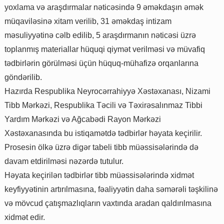
yoxlama və araşdırmalar nəticəsində 9 əməkdaşın əmək
müqaviləsinə xitam verilib, 31 əməkdaş intizam
məsuliyyətinə cəlb edilib, 5 araşdırmanın nəticəsi üzrə
toplanmış materiallar hüquqi qiymət verilməsi və müvafiq
tədbirlərin görülməsi üçün hüquq-mühafizə orqanlarına
göndərilib.
Hazırda Respublika Neyrocərrahiyyə Xəstəxanası, Nizami
Tibb Mərkəzi, Respublika Təcili və Təxirəsalınmaz Tibbi
Yardım Mərkəzi və Ağcabədi Rayon Mərkəzi
Xəstəxanasında bu istiqamətdə tədbirlər həyata keçirilir.
Prosesin ölkə üzrə digər tabeli tibb müəssisələrində də
davam etdirilməsi nəzərdə tutulur.
Həyata keçirilən tədbirlər tibb müəssisələrində xidmət
keyfiyyətinin artırılmasına, fəaliyyətin daha səmərəli təşkilinə
və mövcud çatışmazlıqların vaxtında aradan qaldırılmasına
xidmət edir.