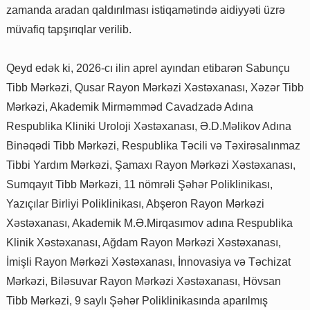
zamanda aradan qaldırılması istiqamətində aidiyyəti üzrə
müvafiq tapşırıqlar verilib.
Qeyd edək ki, 2026-cı ilin aprel ayından etibarən Sabunçu
Tibb Mərkəzi, Qusar Rayon Mərkəzi Xəstəxanası, Xəzər Tibb
Mərkəzi, Akademik Mirməmməd Cavadzadə Adına
Respublika Kliniki Uroloji Xəstəxanası, Ə.D.Məlikov Adına
Binəqədi Tibb Mərkəzi, Respublika Təcili və Təxirəsalınmaz
Tibbi Yardım Mərkəzi, Şamaxı Rayon Mərkəzi Xəstəxanası,
Sumqayıt Tibb Mərkəzi, 11 nömrəli Şəhər Poliklinikası,
Yazıçılar Birliyi Poliklinikası, Abşeron Rayon Mərkəzi
Xəstəxanası, Akademik M.Ə.Mirqasımov adına Respublika
Klinik Xəstəxanası, Ağdam Rayon Mərkəzi Xəstəxanası,
İmişli Rayon Mərkəzi Xəstəxanası, İnnovasiya və Təchizat
Mərkəzi, Biləsuvar Rayon Mərkəzi Xəstəxanası, Hövsan
Tibb Mərkəzi, 9 saylı Şəhər Poliklinikasında aparılmış