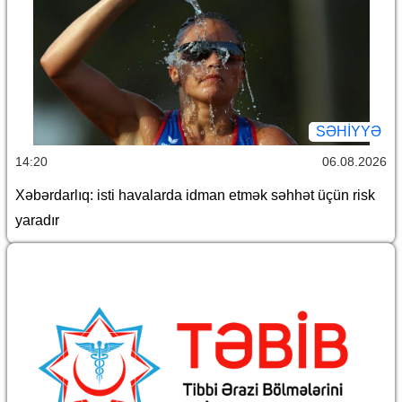
SƏHIYYƏ
14:20
06.08.2026
Xəbərdarlıq: isti havalarda idman etmək səhhət üçün risk
yaradır