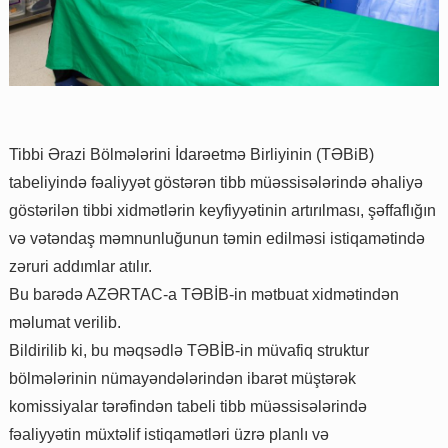
Tibbi Ərazi Bölmələrini İdarəetmə Birliyinin (TƏBiB)
tabeliyində fəaliyyət göstərən tibb müəssisələrində əhaliyə
göstərilən tibbi xidmətlərin keyfiyyətinin artırılması, şəffaflığın
və vətəndaş məmnunluğunun təmin edilməsi istiqamətində
zəruri addımlar atılır.
Bu barədə AZƏRTAC-a TƏBİB-in mətbuat xidmətindən
məlumat verilib.
Bildirilib ki, bu məqsədlə TƏBİB-in müvafiq struktur
bölmələrinin nümayəndələrindən ibarət müştərək
komissiyalar tərəfindən tabeli tibb müəssisələrində
fəaliyyətin müxtəlif istiqamətləri üzrə planlı və