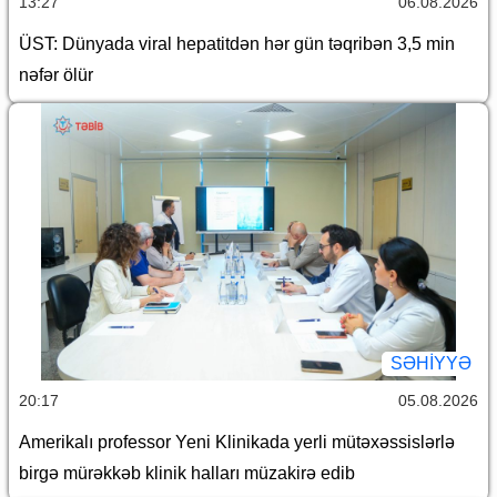
13:27
06.08.2026
ÜST: Dünyada viral hepatitdən hər gün təqribən 3,5 min
nəfər ölür
SƏHIYYƏ
20:17
05.08.2026
Amerikalı professor Yeni Klinikada yerli mütəxəssislərlə
birgə mürəkkəb klinik halları müzakirə edib