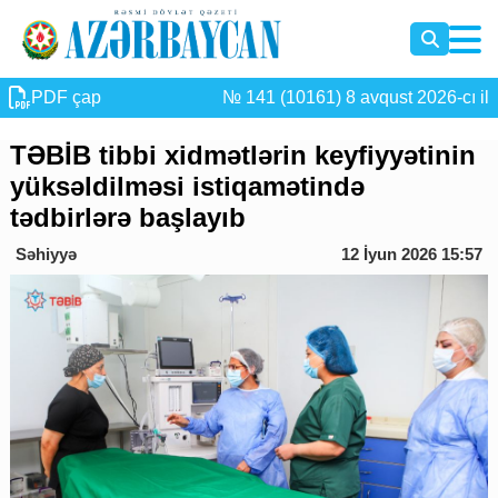
PDF çap
№ 141 (10161) 8 avqust 2026-cı il
TƏBİB tibbi xidmətlərin keyfiyyətinin
yüksəldilməsi istiqamətində
tədbirlərə başlayıb
Səhiyyə
12 İyun 2026 15:57