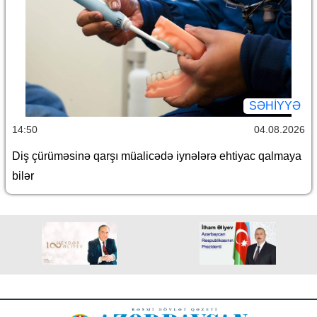
SƏHIYYƏ
14:50
04.08.2026
Diş çürüməsinə qarşı müalicədə iynələrə ehtiyac qalmaya
bilər