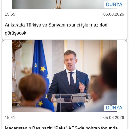
DÜNYA
15:55
05.08.2026
Ankarada Türkiyə və Suriyanın xarici işlər nazirləri
görüşəcək
DÜNYA
15:41
05.08.2026
Macarıstanın Baş naziri “Pakş” AES-də böhran fonunda