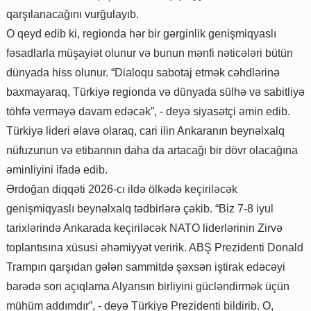
qarşılanacağını vurğulayıb.
O qeyd edib ki, regionda hər bir gərginlik genişmiqyaslı
fəsadlarla müşayiət olunur və bunun mənfi nəticələri bütün
dünyada hiss olunur. “Dialoqu sabotaj etmək cəhdlərinə
baxmayaraq, Türkiyə regionda və dünyada sülhə və sabitliyə
töhfə verməyə davam edəcək”, - deyə siyasətçi əmin edib.
Türkiyə lideri əlavə olaraq, cari ilin Ankaranın beynəlxalq
nüfuzunun və etibarının daha da artacağı bir dövr olacağına
əminliyini ifadə edib.
Ərdoğan diqqəti 2026-cı ildə ölkədə keçiriləcək
genişmiqyaslı beynəlxalq tədbirlərə çəkib. “Biz 7-8 iyul
tarixlərində Ankarada keçiriləcək NATO liderlərinin Zirvə
toplantısına xüsusi əhəmiyyət veririk. ABŞ Prezidenti Donald
Trampın qarşıdan gələn sammitdə şəxsən iştirak edəcəyi
barədə son açıqlama Alyansın birliyini gücləndirmək üçün
mühüm addımdır”, - deyə Türkiyə Prezidenti bildirib. O,