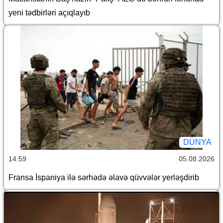
yeni tədbirləri açıqlayıb
DÜNYA
14:59
05.08.2026
Fransa İspaniya ilə sərhədə əlavə qüvvələr yerləşdirib