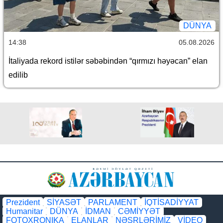
DÜNYA
14:38
05.08.2026
İtaliyada rekord istilər səbəbindən “qırmızı həyəcan” elan
edilib
Prezident
SİYASƏT
PARLAMENT
İQTİSADİYYAT
Humanitar
DÜNYA
İDMAN
CƏMİYYƏT
FOTOXRONIKA
ELANLAR
NƏŞRLƏRİMİZ
VİDEO