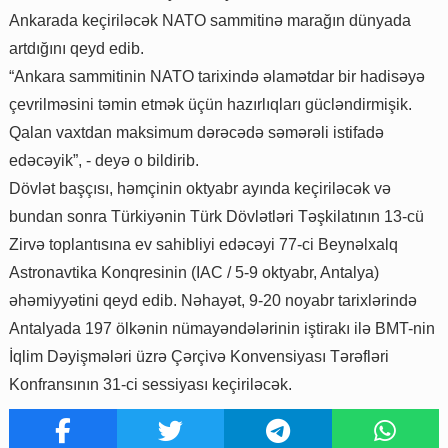
Ankarada keçiriləcək NATO sammitinə marağın dünyada
artdığını qeyd edib.
“Ankara sammitinin NATO tarixində əlamətdar bir hadisəyə
çevrilməsini təmin etmək üçün hazırlıqları gücləndirmişik.
Qalan vaxtdan maksimum dərəcədə səmərəli istifadə
edəcəyik”, - deyə o bildirib.
Dövlət başçısı, həmçinin oktyabr ayında keçiriləcək və
bundan sonra Türkiyənin Türk Dövlətləri Təşkilatının 13-cü
Zirvə toplantısına ev sahibliyi edəcəyi 77-ci Beynəlxalq
Astronavtika Konqresinin (IAC / 5-9 oktyabr, Antalya)
əhəmiyyətini qeyd edib. Nəhayət, 9-20 noyabr tarixlərində
Antalyada 197 ölkənin nümayəndələrinin iştirakı ilə BMT-nin
İqlim Dəyişmələri üzrə Çərçivə Konvensiyası Tərəfləri
Konfransının 31-ci sessiyası keçiriləcək.