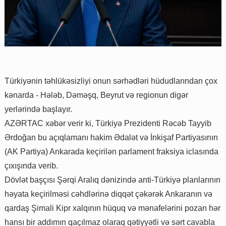
Türkiyənin təhlükəsizliyi onun sərhədləri hüdudlarından çox
kənarda - Hələb, Dəməşq, Beyrut və regionun digər
yerlərində başlayır.
AZƏRTAC xəbər verir ki, Türkiyə Prezidenti Rəcəb Tayyib
Ərdoğan bu açıqlamanı hakim Ədalət və İnkişaf Partiyasının
(AK Partiya) Ankarada keçirilən parlament fraksiya iclasında
çıxışında verib.
Dövlət başçısı Şərqi Aralıq dənizində anti-Türkiyə planlarının
həyata keçirilməsi cəhdlərinə diqqət çəkərək Ankaranın və
qardaş Şimali Kipr xalqının hüquq və mənafelərini pozan hər
hansı bir addımın qaçılmaz olaraq qətiyyətli və sərt cavabla