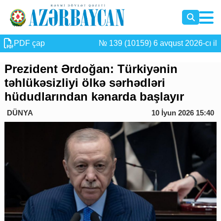
PDF çap
№ 139 (10159) 6 avqust 2026-cı il
Prezident Ərdoğan: Türkiyənin
təhlükəsizliyi ölkə sərhədləri
hüdudlarından kənarda başlayır
DÜNYA
10 İyun 2026 15:40