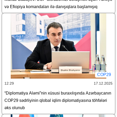
və Efiopiya komandaları ilə danışıqlara başlamışıq
COP29
12:29
17.12.2025
“Diplomatiya Aləmi”nin xüsusi buraxılışında Azərbaycanın
COP29 sədrliyinin qlobal iqlim diplomatiyasına töhfələri
əks olunub