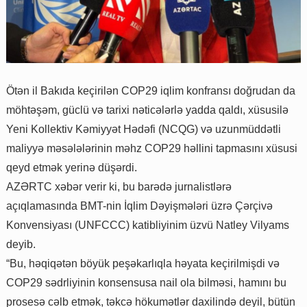
Ötən il Bakıda keçirilən COP29 iqlim konfransı doğrudan da
möhtəşəm, güclü və tarixi nəticələrlə yadda qaldı, xüsusilə
Yeni Kollektiv Kəmiyyət Hədəfi (NCQG) və uzunmüddətli
maliyyə məsələlərinin məhz COP29 həllini tapmasını xüsusi
qeyd etmək yerinə düşərdi.
AZƏRTC xəbər verir ki, bu barədə jurnalistlərə
açıqlamasında BMT-nin İqlim Dəyişmələri üzrə Çərçivə
Konvensiyası (UNFCCC) katibliyinim üzvü Natley Vilyams
deyib.
“Bu, həqiqətən böyük peşəkarlıqla həyata keçirilmişdi və
COP29 sədrliyinin konsensusa nail ola bilməsi, hamını bu
prosesə cəlb etmək, təkcə hökumətlər daxilində deyil, bütün