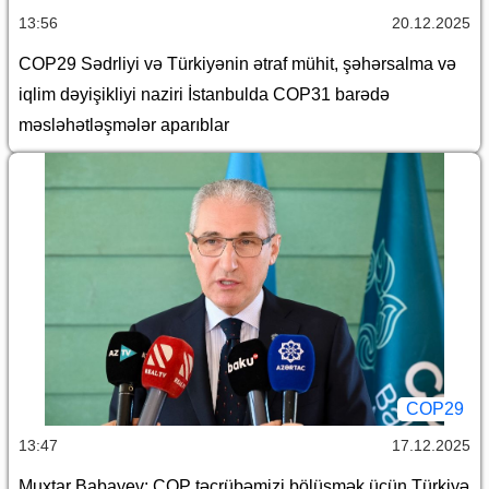
13:56
20.12.2025
COP29 Sədrliyi və Türkiyənin ətraf mühit, şəhərsalma və
iqlim dəyişikliyi naziri İstanbulda COP31 barədə
məsləhətləşmələr aparıblar
COP29
13:47
17.12.2025
Muxtar Babayev: COP təcrübəmizi bölüşmək üçün Türkiyə