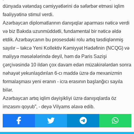
dünyada vətəndaş cəmiyyətlərini də səfərbər etməsi iqlim
fəaliyyətinə stimul verdi.
Azərbaycan diplomatlarının danışıqlar aparması nəticə verdi
və biz Bakıda uzunmüddətli, fundamental bir nəticə əldə
etdik. Azərbaycanın bu prosesdəki rolu artıq təsdiqlənmiş
sayılır – təkcə Yeni Kollektiv Kəmiyyət Hədəfinin (NCQG) və
maliyyə məsələlərində deyil, həm də Paris Sazişi
çərçivəsində 10 ildən çox davam edən müzakirələrdən sonra
nəhayət yekunlaşdırılan 6-cı maddə üzrə də mexanizmin
formalaşması yeni eranın - icra erasının başlanğıcı sayıla
bilər.
Azərbaycan artıq iqlim dəyişikliyi üzrə danışıqlarda öz
imzasını qoyub”, - deyə Vilyams əlavə edib.