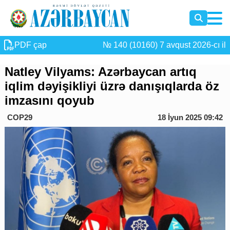
PDF çap
№ 140 (10160) 7 avqust 2026-cı il
Natley Vilyams: Azərbaycan artıq
iqlim dəyişikliyi üzrə danışıqlarda öz
imzasını qoyub
COP29
18 İyun 2025 09:42