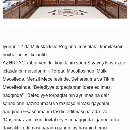
İyunun 12-də Milli Məclisin Regional məsələlər komitəsinin
növbəti iclası keçirilib.
AZƏRTAC xəbər verir ki, komitənin sədri Siyavuş Novruzov
iclasda bir məsələnin – Torpaq Məcəlləsində, Mülki
Məcəllədə, Mənzil Məcəlləsində, Şəhərsalma və Tikinti
Məcəlləsində, “Bələdiyyə torpaqlarının idarə edilməsi
haqqında”, “Bələdiyyə torpaqlarının ayrılmasına dair
sənədlərin hazırlanması və razılaşdırılması qaydaları
haqqında Əsasnamənin təsdiq edilməsi barədə” və
“Daşınmaz əmlakın dövlət reyestri haqqında” qanunlarda
dəyişiklik edilməsi barədə qanun layihəsinin birinci