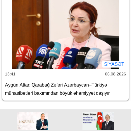
SİYASƏT
13:41
06.08.2026
Aygün Attar: Qarabağ Zəfəri Azərbaycan–Türkiyə
münasibətləri baxımından böyük əhəmiyyət daşıyır