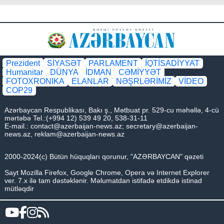
Prezident
SİYASƏT
PARLAMENT
İQTİSADİYYAT
Humanitar
DÜNYA
İDMAN
CƏMİYYƏT
FOTOXRONIKA
ELANLAR
NƏŞRLƏRİMİZ
VİDEO
COP29
Azərbaycan Respublikası, Bakı ş., Mətbuat pr. 529-cu məhəllə, 4-cü
mərtəbə Tel.:(+994 12) 539 49 20, 538-31-11
E-mail.:
contact@azerbaijan-news.az
;
secretary@azerbaijan-
news.az
,
reklam@azerbaijan-news.az
2000-2024(c) Bütün hüquqları qorunur, "AZƏRBAYCAN" qəzeti
Sayt Mozilla Firefox, Google Chrome, Opera və Internet Explorer
ver. 7.x ilə tam dəstəklənir. Məlumatdan istifadə etdikdə istinad
mütləqdir