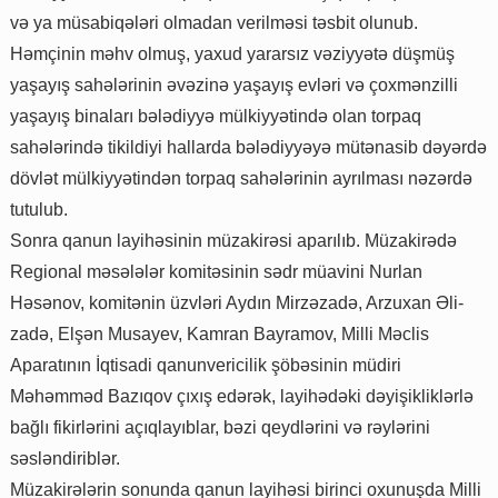
və ya müsabiqələri olmadan verilməsi təsbit olunub.
Həmçinin məhv olmuş, yaxud yararsız vəziyyətə düşmüş
yaşayış sahələrinin əvəzinə yaşayış evləri və çoxmənzilli
yaşayış binaları bələdiyyə mülkiyyətində olan torpaq
sahələrində tikildiyi hallarda bələdiyyəyə mütənasib dəyərdə
dövlət mülkiyyətindən torpaq sahələrinin ayrılması nəzərdə
tutulub.
Sonra qanun layihəsinin müzakirəsi aparılıb. Müzakirədə
Regional məsələlər komitəsinin sədr müavini Nurlan
Həsənov, komitənin üzvləri Aydın Mirzəzadə, Arzuxan Əli-
zadə, Elşən Musayev, Kamran Bayramov, Milli Məclis
Aparatının İqtisadi qanunvericilik şöbəsinin müdiri
Məhəmməd Bazıqov çıxış edərək, layihədəki dəyişikliklərlə
bağlı fikirlərini açıqlayıblar, bəzi qeydlərini və rəylərini
səsləndiriblər.
Müzakirələrin sonunda qanun layihəsi birinci oxunuşda Milli