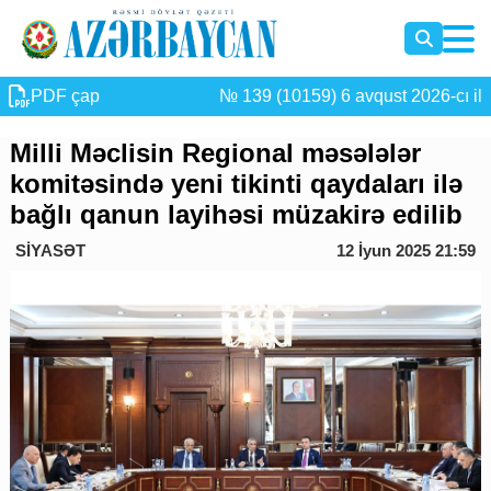
PDF çap
№ 139 (10159) 6 avqust 2026-cı il
Milli Məclisin Regional məsələlər
komitəsində yeni tikinti qaydaları ilə
bağlı qanun layihəsi müzakirə edilib
SİYASƏT
12 İyun 2025 21:59