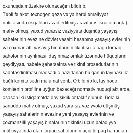
oxunuşda müzakirə olunacağını bildirib.
Təbii fəlakət, texnogen qəza və ya hərbi əməliyyat
nəticəsində (işğaldan azad edilmiş ərazilər istisna olmaqla)
məhv olmuş, yaxud yararsız vəziyyətə düşmüş yaşayış
sahələrinin əvəzinə dövlət vəsaiti hesabına yaşayış evlərinin
və çoxmənzilli yaşayış binalarının tikintisi ilə bağlı torpaq
sahələrinin ayrılması, daşınmaz əmlak üzərində hüquqların
qeydiyyatı, habelə şəhərsalma və tikinti prosedurlarının
sadələşdirilməsi məqsədilə hazırlanan bu qanun layihəsi ilə
bağlı komitə sədri məlumat verib. O bildirib ki, layihədə
komitənin profilinə uyğun baxacağı normativ hüquqi aktlarda,
əsasən iki istiqamətdə dəyişikliklər təklif olunub. Belə ki,
sənəddə məhv olmuş, yaxud yararsız vəziyyətə düşmüş
yaşayış sahələrinin əvəzinə yeni yaşayış evlərinin və
çoxmənzilli yaşayış binalarının tikintisi üçün bələdiyyə
mülkiyyətində olan torpaq sahələrinin açıq torpaq hərracları