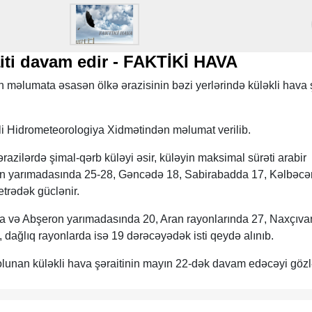
aiti davam edir - FAKTİKİ HAVA
n məlumata əsasən ölkə ərazisinin bəzi yerlərində küləkli hava ş
 Hidrometeorologiya Xidmətindən məlumat verilib.
ra ərazilərdə şimal-qərb küləyi əsir, küləyin maksimal sürəti arabir
n yarımadasında 25-28, Gəncədə 18, Sabirabadda 17, Kəlbəcə
trədək güclənir.
a və Abşeron yarımadasında 20, Aran rayonlarında 27, Naxçıva
dağlıq rayonlarda isə 19 dərəcəyədək isti qeydə alınıb.
lunan küləkli hava şəraitinin mayın 22-dək davam edəcəyi gözlə