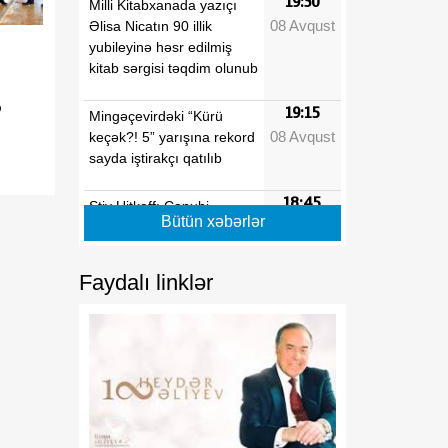
19:30
Milli Kitabxanada yazıçı
08 Avqust
Əlisa Nicatın 90 illik
yubileyinə həsr edilmiş
kitab sərgisi təqdim olunub
b
19:15
Mingəçevirdəki “Kürü
08 Avqust
keçək?! 5” yarışına rekord
sayda iştirakçı qatılıb
18:45
Stiv Uitkoff: Cənubi
Bütün xəbərlər
08 Avqust
Qafqaz ölkələrinin
gələcəyi parlaqdır
Faydalı linklər
18:30
Azərbaycanın strateji
08 Avqust
baxışı Cənubi Qafqazın
yeni inkişaf mərhələsini
formalaşdırır
18:15
Göz sağlamlığını qorumaq
08 Avqust
üçün hər fəslə uyğun