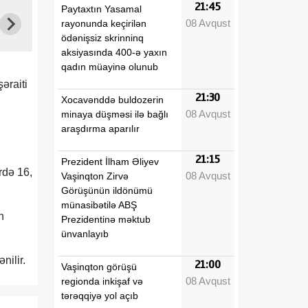
21:45
Paytaxtın Yasamal
08 Avqust
rayonunda keçirilən
ödənişsiz skrinninq
aksiyasında 400-ə yaxın
qadın müayinə olunub
əraiti
21:30
Xocavənddə buldozerin
08 Avqust
minaya düşməsi ilə bağlı
araşdırma aparılır
21:15
Prezident İlham Əliyev
rdə 16,
08 Avqust
Vaşinqton Zirvə
Görüşünün ildönümü
münasibətilə ABŞ
n
Prezidentinə məktub
ünvanlayıb
nilir.
21:00
Vaşinqton görüşü
08 Avqust
regionda inkişaf və
tərəqqiyə yol açıb