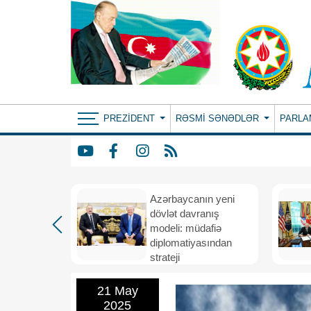
PREZIDENT
RƏSMI SƏNƏDLƏR
PARLA
Azərbaycanın yeni
bir il
dövlət davranış
ubi
modeli: müdafiə
eni
diplomatiyasından
nizamı və
strateji
n strateji
təşəbbüskarlığa
21 May
2025