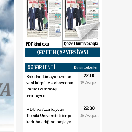
Qəzet kimi vərəqlə
PDF kimi oxu
QƏZETİN ÇAP VERSİYASI
XƏBƏR LENTİ
Bütün xəbərlər
22:10
Bakıdan Limaya uzanan
08 Avqust
yeni körpü: Azərbaycanın
Perudakı strateji
sərmayəsi
22:00
MDU və Azərbaycan
08 Avqust
Texniki Universiteti birgə
kadr hazırlığına başlayır