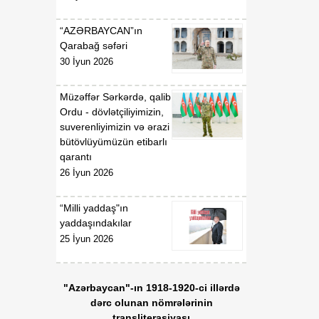
“AZƏRBAYCAN”ın
Qarabağ səfəri
30 İyun 2026
Müzəffər Sərkərdə, qalib
Ordu - dövlətçiliyimizin,
suverenliyimizin və ərazi
bütövlüyümüzün etibarlı
qarantı
26 İyun 2026
“Milli yaddaş"ın
yaddaşındakılar
25 İyun 2026
"Azərbaycan"-ın 1918-1920-ci illərdə
dərc olunan nömrələrinin
transliterasiyası