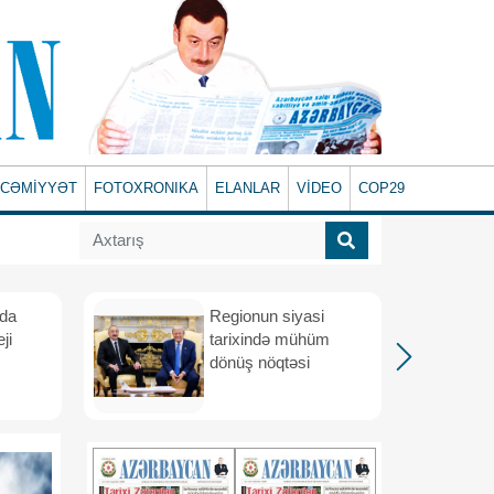
CƏMİYYƏT
FOTOXRONIKA
ELANLAR
VİDEO
COP29
ada
Regionun siyasi
ji
tarixində mühüm
dönüş nöqtəsi