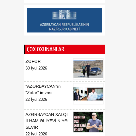
08 Avqust
taxıl sahəsindən 39 min
tondan çox məhsul
götürülüb
17:20
Aİ “Meta” və “TikTok”u
08 Avqust
dezinformasiyaya qarşı
daha qətiyyətli tədbirlər
ÇOX OXUNANLAR
görməyə çağırıb
ZƏFƏR
17:15
Azərbaycan–ABŞ
30 İyul 2026
08 Avqust
əməkdaşlığının yeni
mərhələsi - Strateji
Tərəfdaşlıq Xartiyası
"AZƏRBAYCAN"ın
"Zəfər" imzası
22 İyul 2026
AZƏRBAYCAN XALQI
İLHAM ƏLİYEVİ NİYƏ
SEVİR
22 İyul 2026