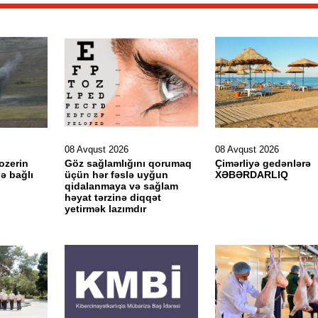
08 Avqust 2026
08 Avqust 2026
ozerin
Göz sağlamlığını qorumaq
Çimərliyə gedənlərə
ə bağlı
üçün hər fəslə uyğun
XƏBƏRDARLIQ
qidalanmaya və sağlam
həyat tərzinə diqqət
yetirmək lazımdır