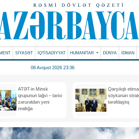
MENT
SİYASƏT
İQTİSADİYYAT
HUMANITAR
DÜNYA
İDMAN
08 Avqust 2026 23:36
ATƏT-in Minsk
Qarşılıqlı etim
qrupunun ləğvi – tarixi
söykənən strate
zərurətdən yeni
tərəfdaşlıq
reallığa