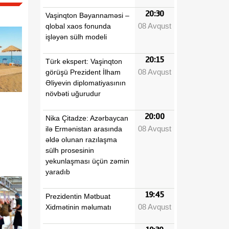
20:30
Vaşinqton Bəyannaməsi –
08 Avqust
qlobal xaos fonunda
işləyən sülh modeli
20:15
Türk ekspert: Vaşinqton
08 Avqust
görüşü Prezident İlham
Əliyevin diplomatiyasının
növbəti uğurudur
20:00
Nika Çitadze: Azərbaycan
08 Avqust
ilə Ermənistan arasında
əldə olunan razılaşma
sülh prosesinin
yekunlaşması üçün zəmin
yaradıb
19:45
Prezidentin Mətbuat
08 Avqust
Xidmətinin məlumatı