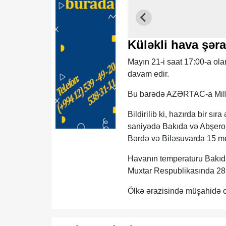
Küləkli hava şər
Mayın 21-i saat 17:00-a ola
davam edir.
Bu barədə AZƏRTAC-a Milli
Bildirilib ki, hazırda bir sı
saniyədə Bakıda və Abşero
Bərdə və Biləsuvarda 15 me
Havanın temperaturu Bakıd
Muxtar Respublikasında 28, 
Ölkə ərazisində müşahidə o