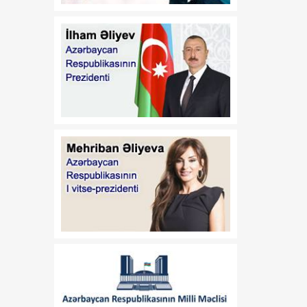
qidalanmaya və sağlam
həyat tərzinə diqqət
yetirmək lazımdır
18:00
Luvr İslam incəsənətinə
08 Avqust
həsr olunmuş müvəqqəti
sərgi ilə diqqət
mərkəzindədir
17:45
Siyasi şərhçi:
08 Avqust
Azərbaycanla Ermənistan
iqtisadi, siyasi və
humanitar müstəvidə
əməli addımlar atır
17:30
Vaşinqton
08 Avqust
razılaşmalarından bir il
sonra: Cənubi Qafqazda
sülh gündəliyi ŞƏRH
17:25
Qazaxda 11,7 min hektar