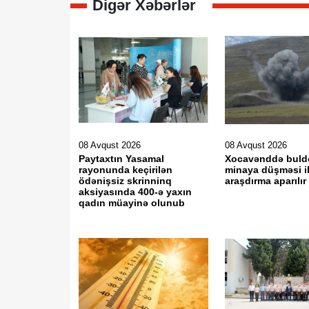
Digər Xəbərlər
08 Avqust 2026
08 Avqust 2026
Paytaxtın Yasamal
Xocavənddə buld
rayonunda keçirilən
minaya düşməsi il
ödənişsiz skrinninq
araşdırma aparılır
aksiyasında 400-ə yaxın
qadın müayinə olunub