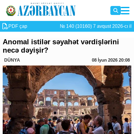
PDF çap
№ 140 (10160) 7 avqust 2026-cı il
Anomal istilər səyahət vərdişlərini
necə dəyişir?
DÜNYA
08 İyun 2026 20:08