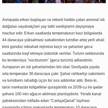
Avropada erkən başlayan və rekord həddə çatan anomal isti
dalğaları səyahətçiləri yay tətili vərdişlərini dəyişməyə
məcbur edir. Erkən saatlarda temperaturun bəzi bölgələrdə
44 dərəcəyə yüksəlməsi səbəbindən turistlər artıq yerli əhali
kimi gündüz istirahəti rejiminə keçir və şəhərləri gecə
saatlarında kəşf etməyə üstünlük verirlər. Turizm sektorunda
bu tendensiya "noctourism" (gecə turizmi) adlandırılır.
Avropanın ən isti şəhərlərindən biri olan Sevilyada yayda
orta temperatur 36 dərəcəyə çatır. Şəhər rəhbərliyi sakinlərin
və turistlərin rahatlığı üçün bir sıra addımlar atıb. Belə ki,
tarixi mərkəzdə kölgəliklər quraşdırılıb və 2039-cu ilə qədər
şəhərə 100 min ağacın əkilməsi planlaşdırılır. Yeraltı kanal
şəbəkəsindən istifadə edən “CartujaQanat” layihəsi
sayəsində ictimai məkanlarda temperaturu 10 dərəcəyə