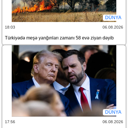
DÜNYA
18:03
06.08.2026
Türkiyədə meşə yanğınları zamanı 58 evə ziyan dəyib
DÜNYA
17:56
06.08.2026