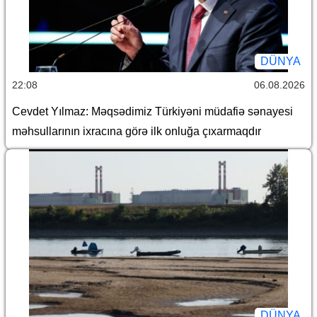
DÜNYA
22:08
06.08.2026
Cevdet Yılmaz: Məqsədimiz Türkiyəni müdafiə sənayesi
məhsullarının ixracına görə ilk onluğa çıxarmaqdır
DÜNYA