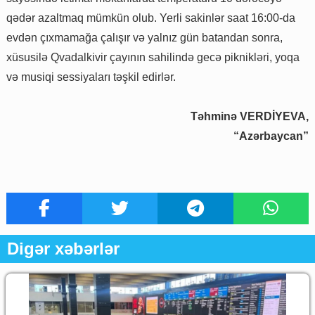
qədər azaltmaq mümkün olub. Yerli sakinlər saat 16:00-da
evdən çıxmamağa çalışır və yalnız gün batandan sonra,
xüsusilə Qvadalkivir çayının sahilində gecə piknikləri, yoqa
və musiqi sessiyaları təşkil edirlər.
Təhminə VERDİYEVA,
“Azərbaycan”
Digər xəbərlər