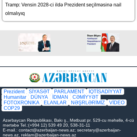
Tramp: Vensin 2028-ci ildə Prezident seçilməsinə nail
olmalıyıq
Prezident
SİYASƏT
PARLAMENT
İQTİSADİYYAT
Humanitar
DÜNYA
İDMAN
CƏMİYYƏT
FOTOXRONIKA
ELANLAR
NƏŞRLƏRİMİZ
VİDEO
COP29
Azərbaycan Respublikası, Bakı ş., Mətbuat pr. 529-cu məhəllə, 4-cü
mərtəbə Tel.:(+994 12) 539 49 20, 538-31-11
E-mail.:
contact@azerbaijan-news.az
;
secretary@azerbaijan-
news.az
,
reklam@azerbaijan-news.az