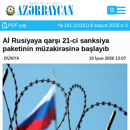
PDF çap
№ 141 (10161) 8 avqust 2026-cı il
Aİ Rusiyaya qarşı 21-ci sanksiya
paketinin müzakirəsinə başlayıb
DÜNYA
10 İyun 2026 13:07