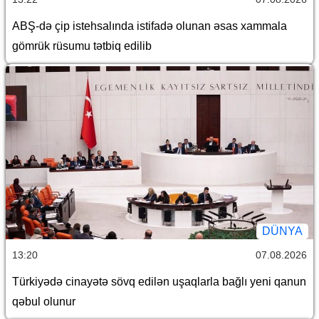
ABŞ-də çip istehsalında istifadə olunan əsas xammala
gömrük rüsumu tətbiq edilib
DÜNYA
13:20
07.08.2026
Türkiyədə cinayətə sövq edilən uşaqlarla bağlı yeni qanun
qəbul olunur