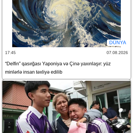
DÜNYA
17:45
07.08.2026
“Delfin” qasırğası Yaponiya və Çinə yaxınlaşır: yüz
minlərlə insan təxliyə edilib