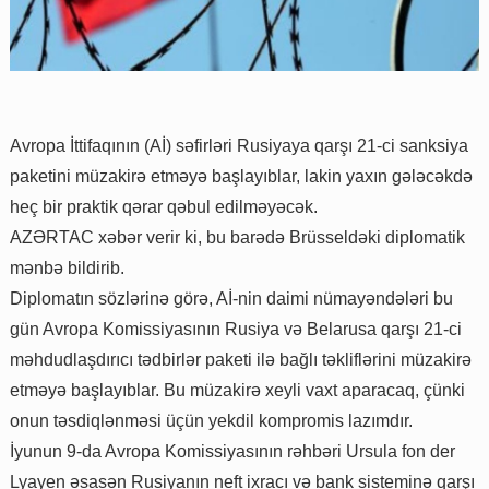
Avropa İttifaqının (Aİ) səfirləri Rusiyaya qarşı 21-ci sanksiya
paketini müzakirə etməyə başlayıblar, lakin yaxın gələcəkdə
heç bir praktik qərar qəbul edilməyəcək.
AZƏRTAC xəbər verir ki, bu barədə Brüsseldəki diplomatik
mənbə bildirib.
Diplomatın sözlərinə görə, Aİ-nin daimi nümayəndələri bu
gün Avropa Komissiyasının Rusiya və Belarusa qarşı 21-ci
məhdudlaşdırıcı tədbirlər paketi ilə bağlı təkliflərini müzakirə
etməyə başlayıblar. Bu müzakirə xeyli vaxt aparacaq, çünki
onun təsdiqlənməsi üçün yekdil kompromis lazımdır.
İyunun 9-da Avropa Komissiyasının rəhbəri Ursula fon der
Lyayen əsasən Rusiyanın neft ixracı və bank sisteminə qarşı