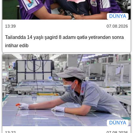
DÜNYA
13:39
07.08.2026
Tailandda 14 yaşlı şagird 8 adamı qətlə yetirəndən sonra
intihar edib
DÜNYA
13:22
07.08.2026