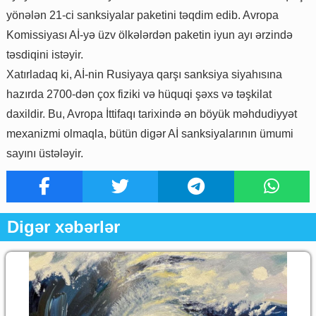
yönələn 21-ci sanksiyalar paketini təqdim edib. Avropa
Komissiyası Aİ-yə üzv ölkələrdən paketin iyun ayı ərzində
təsdiqini istəyir.
Xatırladaq ki, Aİ-nin Rusiyaya qarşı sanksiya siyahısına
hazırda 2700-dən çox fiziki və hüquqi şəxs və təşkilat
daxildir. Bu, Avropa İttifaqı tarixində ən böyük məhdudiyyət
mexanizmi olmaqla, bütün digər Aİ sanksiyalarının ümumi
sayını üstələyir.
Digər xəbərlər