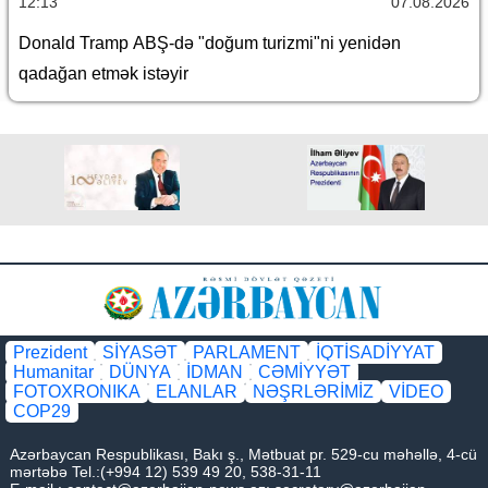
12:13
07.08.2026
Donald Tramp ABŞ-də "doğum turizmi"ni yenidən
qadağan etmək istəyir
Prezident
SİYASƏT
PARLAMENT
İQTİSADİYYAT
Humanitar
DÜNYA
İDMAN
CƏMİYYƏT
FOTOXRONIKA
ELANLAR
NƏŞRLƏRİMİZ
VİDEO
COP29
Azərbaycan Respublikası, Bakı ş., Mətbuat pr. 529-cu məhəllə, 4-cü
mərtəbə Tel.:(+994 12) 539 49 20, 538-31-11