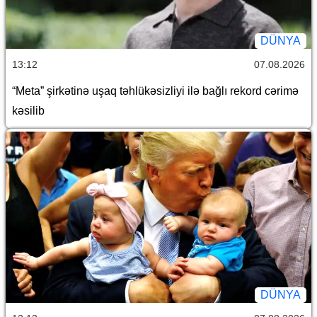
DÜNYA
13:12
07.08.2026
“Meta” şirkətinə uşaq təhlükəsizliyi ilə bağlı rekord cərimə
kəsilib
DÜNYA