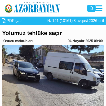
PDF çap
№ 141 (10161) 8 avqust 2026-cı il
Yolumuz təhlükə saçır
Oxucu məktubları
04 Noyabr 2025 09:00