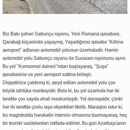
Biz Bakı şəhəri Sabunçu rayonu, Yeni Ramana qəsəbəsi,
Qarabağ küçəsində yaşayırıq. Yaşadığımız qəsəbə "Köhnə
aeroport" adlanan avtomobil yolunun üzərindədir. Həmin
avtomobil yolu Sabunçu rayonu ilə Suraxanı rayonunu ayırır.
Bu yol "Komsomol dairəsi"ndən başlayaraq, "Şuşa"
qəsəbəsinə və yeni aeroport xəttinə birləşir.
Diqqətinizə çatdırırıq ki, qeyd edilən avtomobil yolu çox
böyük təhlükə mənbəyidir. Belə ki, bu yol üzərində hər iki
tərəfdə çox sayda əhali məskunlaşıb. Yol darısqaldır, çünki
hər iki tərəfdə çoxlu iaşə obyektləri tikilib. Maraqlısı odur ki,
bu magistralda hərəkətin intensiv olmasına baxmayaraq, heç
bir texniki vasitələrdən istifadə edilmir. Bu gün Azərbaycanın