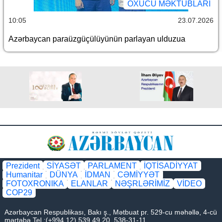
OXUCU MƏKTUBLARI
10:05
23.07.2026
Azərbaycan paraüzgüçülüyünün parlayan ulduzua
Prezident
SİYASƏT
PARLAMENT
İQTİSADİYYAT
Humanitar
DÜNYA
İDMAN
CƏMİYYƏT
FOTOXRONIKA
ELANLAR
NƏŞRLƏRİMİZ
VİDEO
COP29
Azərbaycan Respublikası, Bakı ş., Mətbuat pr. 529-cu məhəllə, 4-cü
mərtəbə Tel.:(+994 12) 539 49 20, 538-31-11