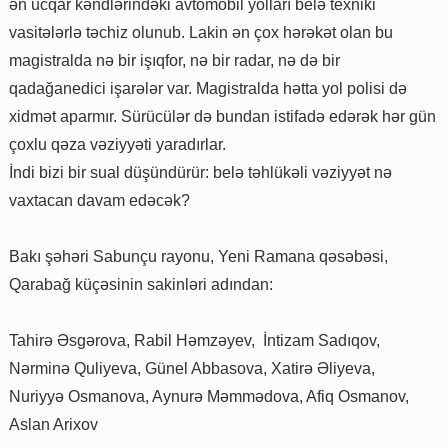
ən ucqar kəndlərindəki avtomobil yolları belə texniki
vasitələrlə təchiz olunub. Lakin ən çox hərəkət olan bu
magistralda nə bir işıqfor, nə bir radar, nə də bir
qadağanedici işarələr var. Magistralda hətta yol polisi də
xidmət aparmır. Sürücülər də bundan istifadə edərək hər gün
çoxlu qəza vəziyyəti yaradırlar.
İndi bizi bir sual düşündürür: belə təhlükəli vəziyyət nə
vaxtacan davam edəcək?
Bakı şəhəri Sabunçu rayonu, Yeni Ramana qəsəbəsi,
Qarabağ küçəsinin sakinləri adından:
Tahirə Əsgərova, Rabil Həmzəyev, İntizam Sadıqov,
Nərminə Quliyeva, Günel Abbasova, Xatirə Əliyeva,
Nuriyyə Osmanova, Aynurə Məmmədova, Afiq Osmanov,
Aslan Arixov