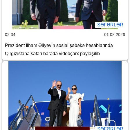
SƏFƏRLƏR
02:34
01.08.2026
Prezident İlham Əliyevin sosial şəbəkə hesablarında
Qırğızıstana səfəri barədə videoçarx paylaşılıb
SƏFƏRLƏR