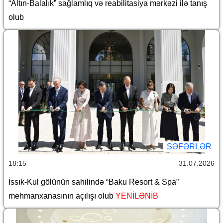
“Altın-Balalık” sağlamlıq və reabilitasiya mərkəzi ilə tanış
olub
SƏFƏRLƏR
18:15
31.07.2026
İssık-Kul gölünün sahilində “Baku Resort & Spa”
mehmanxanasının açılışı olub
YENİLƏNİB