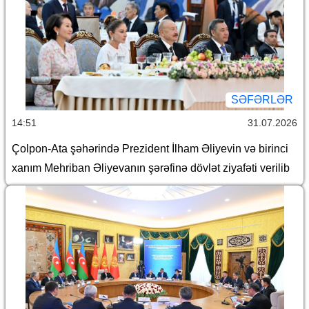
SƏFƏRLƏR
14:51
31.07.2026
Çolpon-Ata şəhərində Prezident İlham Əliyevin və birinci
xanım Mehriban Əliyevanın şərəfinə dövlət ziyafəti verilib