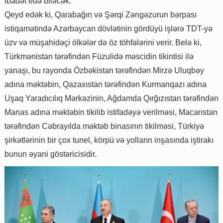
ibadət edə biləcək.
Qeyd edək ki, Qarabağın və Şərqi Zəngəzurun bərpası
istiqamətində Azərbaycan dövlətinin gördüyü işlərə TDT-yə
üzv və müşahidəçi ölkələr də öz töhfələrini verir. Belə ki,
Türkmənistan tərəfindən Füzulidə məscidin tikintisi ilə
yanaşı, bu rayonda Özbəkistan tərəfindən Mirzə Uluqbəy
adına məktəbin, Qazaxıstan tərəfindən Kurmanqazı adına
Uşaq Yaradıcılıq Mərkəzinin, Ağdamda Qırğızıstan tərəfindən
Manas adına məktəbin tikilib istifadəyə verilməsi, Macarıstan
tərəfindən Cəbrayılda məktəb binasının tikilməsi, Türkiyə
şirkətlərinin bir çox tunel, körpü və yolların inşasında iştirakı
bunun əyani göstəricisidir.