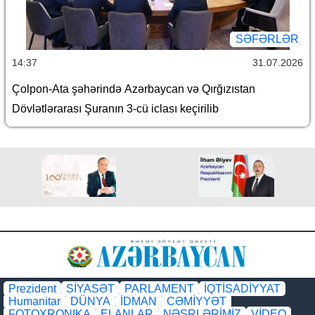
SƏFƏRLƏR
14:37
31.07.2026
Çolpon-Ata şəhərində Azərbaycan və Qırğızıstan
Dövlətlərarası Şuranın 3-cü iclası keçirilib
Prezident
SİYASƏT
PARLAMENT
İQTİSADİYYAT
Humanitar
DÜNYA
İDMAN
CƏMİYYƏT
FOTOXRONIKA
ELANLAR
NƏŞRLƏRİMİZ
VİDEO