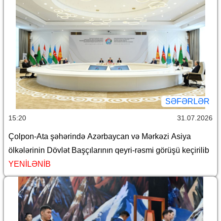
SƏFƏRLƏR
15:20
31.07.2026
Çolpon-Ata şəhərində Azərbaycan və Mərkəzi Asiya
ölkələrinin Dövlət Başçılarının qeyri-rəsmi görüşü keçirilib
YENİLƏNİB