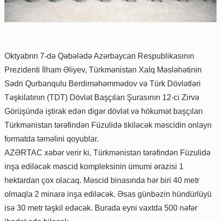
Oktyabrın 7-də Qəbələdə Azərbaycan Respublikasının
Prezidenti İlham Əliyev, Türkmənistan Xalq Məsləhətinin
Sədri Qurbanqulu Berdiməhəmmədov və Türk Dövlətləri
Təşkilatının (TDT) Dövlət Başçıları Şurasının 12-ci Zirvə
Görüşündə iştirak edən digər dövlət və hökumət başçıları
Türkmənistan tərəfindən Füzulidə tikiləcək məscidin onlayn
formatda təməlini qoyublar.
AZƏRTAC xəbər verir ki, Türkmənistan tərəfindən Füzulidə
inşa ediləcək məscid kompleksinin ümumi ərazisi 1
hektardan çox olacaq. Məscid binasında hər biri 40 metr
olmaqla 2 minarə inşa ediləcək. Əsas günbəzin hündürlüyü
isə 30 metr təşkil edəcək. Burada eyni vaxtda 500 nəfər