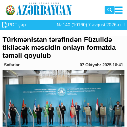
PDF çap
№ 140 (10160) 7 avqust 2026-cı il
Türkmənistan tərəfindən Füzulidə
tikiləcək məscidin onlayn formatda
təməli qoyulub
Səfərlər
07 Oktyabr 2025 16:41