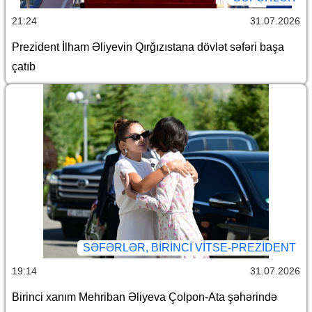
21:24
31.07.2026
Prezident İlham Əliyevin Qırğızıstana dövlət səfəri başa
çatıb
SƏFƏRLƏR, BIRINCI VITSE-PREZIDENT
19:14
31.07.2026
Birinci xanım Mehriban Əliyeva Çolpon-Ata şəhərində