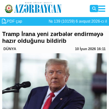
PDF çap
№ 139 (10159) 6 avqust 2026-cı il
Tramp İrana yeni zərbələr endirməyə
hazır olduğunu bildirib
DÜNYA
10 İyun 2026 16:11