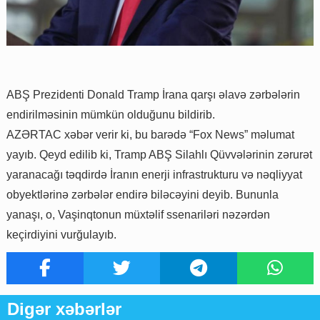
ABŞ Prezidenti Donald Tramp İrana qarşı əlavə zərbələrin
endirilməsinin mümkün olduğunu bildirib.
AZƏRTAC xəbər verir ki, bu barədə “Fox News” məlumat
yayıb. Qeyd edilib ki, Tramp ABŞ Silahlı Qüvvələrinin zərurət
yaranacağı təqdirdə İranın enerji infrastrukturu və nəqliyyat
obyektlərinə zərbələr endirə biləcəyini deyib. Bununla
yanaşı, o, Vaşinqtonun müxtəlif ssenariləri nəzərdən
keçirdiyini vurğulayıb.
Digər xəbərlər