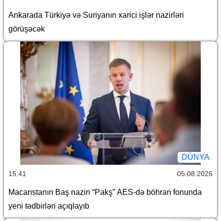
Ankarada Türkiyə və Suriyanın xarici işlər nazirləri
görüşəcək
DÜNYA
15:41
05.08.2026
Macarıstanın Baş naziri “Pakş” AES-də böhran fonunda
yeni tədbirləri açıqlayıb