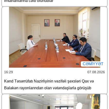
imtahanlarına cəlb olunublar
CƏMİYYƏT
16:29
07.08.2026
Kənd Təsərrüfatı Nazirliyinin vəzifəli şəxsləri Qax və
Balakən rayonlarından olan vətəndaşlarla görüşüb