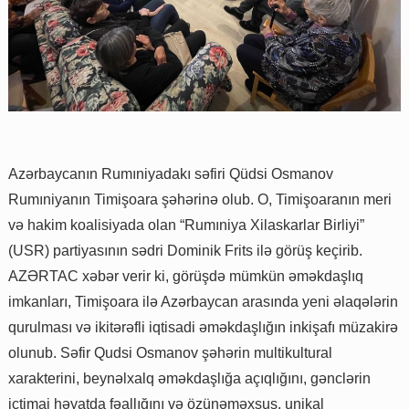
Azərbaycanın Rumıniyadakı səfiri Qüdsi Osmanov
Rumıniyanın Timişoara şəhərinə olub. O, Timişoaranın meri
və hakim koalisiyada olan “Rumıniya Xilaskarlar Birliyi”
(USR) partiyasının sədri Dominik Frits ilə görüş keçirib.
AZƏRTAC xəbər verir ki, görüşdə mümkün əməkdaşlıq
imkanları, Timişoara ilə Azərbaycan arasında yeni əlaqələrin
qurulması və ikitərəfli iqtisadi əməkdaşlığın inkişafı müzakirə
olunub. Səfir Qudsi Osmanov şəhərin multikultural
xarakterini, beynəlxalq əməkdaşlığa açıqlığını, gənclərin
ictimai həyatda fəallığını və özünəməxsus, unikal