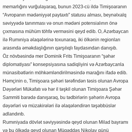
memarlığını vurğulayaraq, bunun 2023-cü ildə Timişoaranın
“Avropanın mədəniyyət paytaxtı” statusu alması, beynəlxalq
səviyyədə tanınması və onun mədəni potensialının önə
çıxmasına mühüm töhfə verməsini qeyd edib. O, Azərbaycan
ilə Rumıniya əlaqələrinə toxunaraq, iki ölkənin regionları
arasında əməkdaşlığının qarşılıqlı faydasından danışıb.
Öz növbəsində mer Dominik Frits Timişoaranın “şəhər
diplomatiyası” konsepsiyasına sadiqliyini və Azərbaycanla
münasibətlərin möhkəmləndirilməsində marağını ifadə edib.
Həmçinin o, Timişoara şəhəri tərəfindən təsis olunan Avropa
Dəyərləri Mükafatı və hər il təşkil olunan Timişoara Şəhər
Sammiti barədə danışaraq, bu tədbirlərin şəhərin Avropa
dəyərləri və müzakirələri ilə əlaqələndirən təşəbbüslər
adlandırıb.
Rumıniyada dövlət səviyyəsində qeyd olunan Milad bayramı
və bu ölkədə qeyd olunan Müqəddəs Nikolay günü