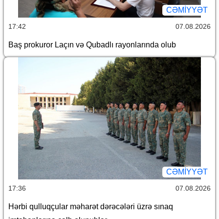
CƏMİYYƏT
17:42
07.08.2026
Baş prokuror Laçın və Qubadlı rayonlarında olub
CƏMİYYƏT
17:36
07.08.2026
Hərbi qulluqçular məharət dərəcələri üzrə sınaq