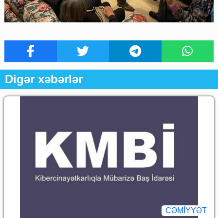
Digər xəbərlər
CƏMİYYƏT