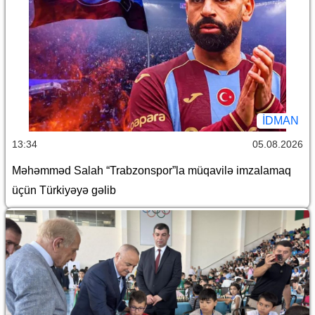
İDMAN
13:34
05.08.2026
Məhəmməd Salah “Trabzonspor”la müqavilə imzalamaq
üçün Türkiyəyə gəlib