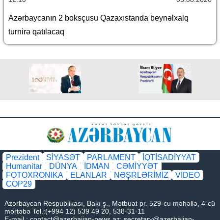
Azərbaycanın 2 boksçusu Qazaxıstanda beynəlxalq
turnirə qatılacaq
Prezident
SİYASƏT
PARLAMENT
İQTİSADİYYAT
Humanitar
DÜNYA
İDMAN
CƏMİYYƏT
FOTOXRONIKA
ELANLAR
NƏŞRLƏRİMİZ
VİDEO
COP29
Azərbaycan Respublikası, Bakı ş., Mətbuat pr. 529-cu məhəllə, 4-cü
mərtəbə Tel.:(+994 12) 539 49 20, 538-31-11
E-mail.:
contact@azerbaijan-news.az
;
secretary@azerbaijan-