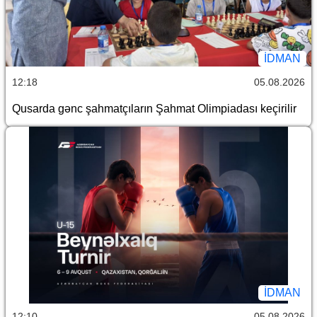
İDMAN
12:18
05.08.2026
Qusarda gənc şahmatçıların Şahmat Olimpiadası keçirilir
İDMAN
12:10
05.08.2026