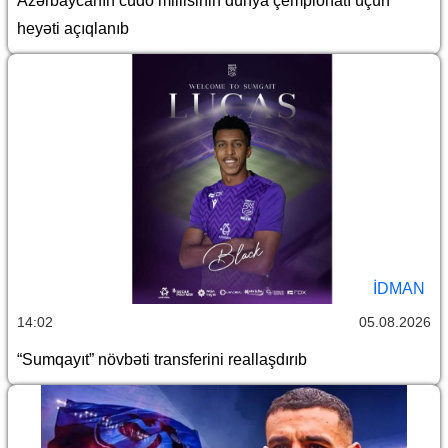
Azərbaycanın cüdo millisinin dünya çempionatı üçün
heyəti açıqlanıb
İDMAN
14:02
05.08.2026
“Sumqayıt” növbəti transferini reallaşdırıb