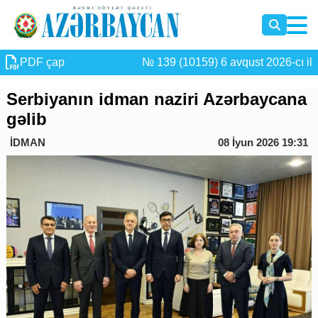
PDF çap
№ 139 (10159) 6 avqust 2026-cı il
Serbiyanın idman naziri Azərbaycana
gəlib
İDMAN
08 İyun 2026 19:31