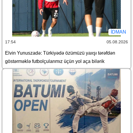
İDMAN
17:54
05.08.2026
Elvin Yunuszadə: Türkiyədə özümüzü yaxşı tərəfdən
göstərməklə futbolçularımız üçün yol aça bilərik