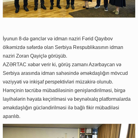
İyunun 8-də gənclər və idman naziri Fərid Qayıbov
ölkəmizdə səfərdə olan Serbiya Respublikasının idman
naziri Zoran Qayiçlə görüşüb.
AZƏRTAC xəbər verir ki, görüş zamanı Azərbaycan və
Serbiya arasında idman sahəsində əməkdaşlığın mövcud
vəziyyəti və inkişaf perspektivləri müzakirə olunub.
Həmçinin təcrübə mübadiləsinin genişləndirilməsi, birgə
layihələrin həyata keçirilməsi və beynəlxalq platformalarda
əməkdaşlığın gücləndirilməsi ilə bağlı fikir mübadiləsi
aparılıb.