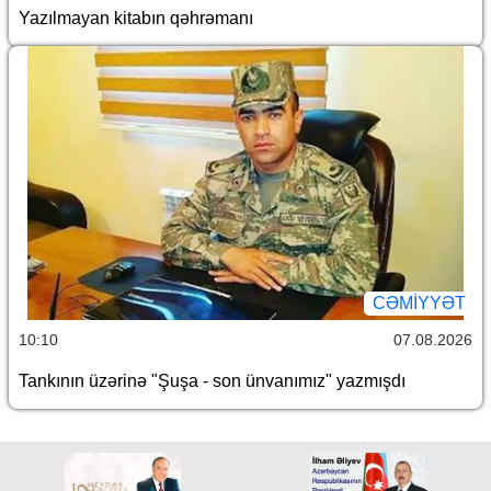
Yazılmayan kitabın qəhrəmanı
CƏMİYYƏT
10:10
07.08.2026
Tankının üzərinə "Şuşa - son ünvanımız" yazmışdı