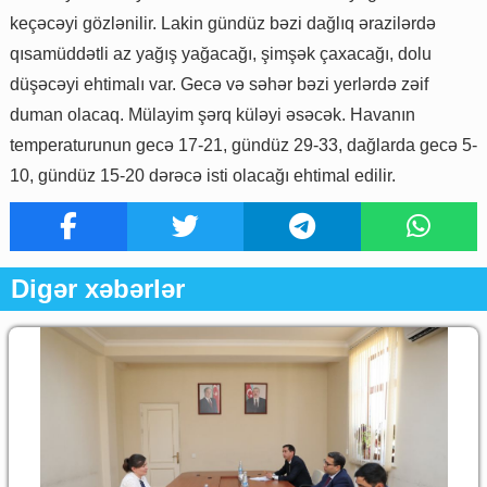
keçəcəyi gözlənilir. Lakin gündüz bəzi dağlıq ərazilərdə
qısamüddətli az yağış yağacağı, şimşək çaxacağı, dolu
düşəcəyi ehtimalı var. Gecə və səhər bəzi yerlərdə zəif
duman olacaq. Mülayim şərq küləyi əsəcək. Havanın
temperaturunun gecə 17-21, gündüz 29-33, dağlarda gecə 5-
10, gündüz 15-20 dərəcə isti olacağı ehtimal edilir.
Digər xəbərlər