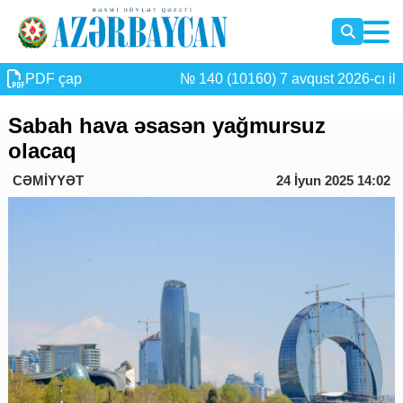
PDF çap
№ 140 (10160) 7 avqust 2026-cı il
Sabah hava əsasən yağmursuz
olacaq
CƏMİYYƏT
24 İyun 2025 14:02