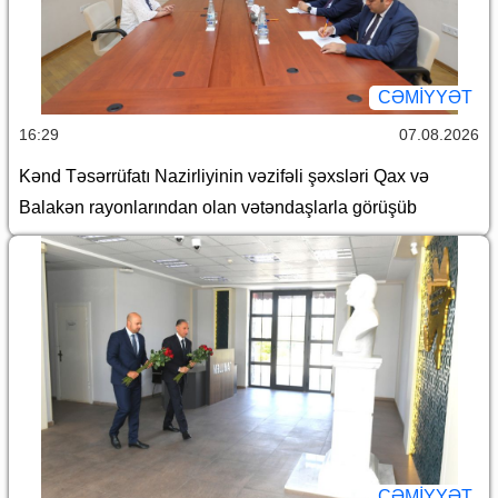
CƏMİYYƏT
16:29
07.08.2026
Kənd Təsərrüfatı Nazirliyinin vəzifəli şəxsləri Qax və
Balakən rayonlarından olan vətəndaşlarla görüşüb
CƏMİYYƏT