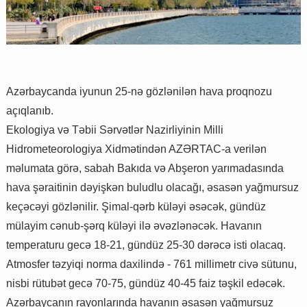
Azərbaycanda iyunun 25-nə gözlənilən hava proqnozu
açıqlanıb.
Ekologiya və Təbii Sərvətlər Nazirliyinin Milli
Hidrometeorologiya Xidmətindən AZƏRTAC-a verilən
məlumata görə, sabah Bakıda və Abşeron yarımadasında
hava şəraitinin dəyişkən buludlu olacağı, əsasən yağmursuz
keçəcəyi gözlənilir. Şimal-qərb küləyi əsəcək, gündüz
mülayim cənub-şərq küləyi ilə əvəzlənəcək. Havanın
temperaturu gecə 18-21, gündüz 25-30 dərəcə isti olacaq.
Atmosfer təzyiqi norma daxilində - 761 millimetr civə sütunu,
nisbi rütubət gecə 70-75, gündüz 40-45 faiz təşkil edəcək.
Azərbaycanın rayonlarında havanın əsasən yağmursuz