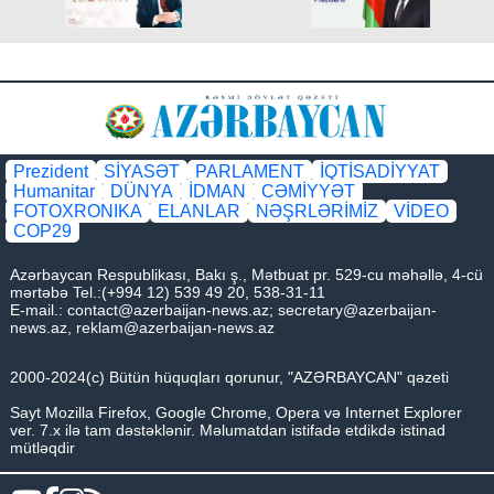
Prezident
SİYASƏT
PARLAMENT
İQTİSADİYYAT
Humanitar
DÜNYA
İDMAN
CƏMİYYƏT
FOTOXRONIKA
ELANLAR
NƏŞRLƏRİMİZ
VİDEO
COP29
Azərbaycan Respublikası, Bakı ş., Mətbuat pr. 529-cu məhəllə, 4-cü
mərtəbə Tel.:(+994 12) 539 49 20, 538-31-11
E-mail.:
contact@azerbaijan-news.az
;
secretary@azerbaijan-
news.az
,
reklam@azerbaijan-news.az
2000-2024(c) Bütün hüquqları qorunur, "AZƏRBAYCAN" qəzeti
Sayt Mozilla Firefox, Google Chrome, Opera və Internet Explorer
ver. 7.x ilə tam dəstəklənir. Məlumatdan istifadə etdikdə istinad
mütləqdir