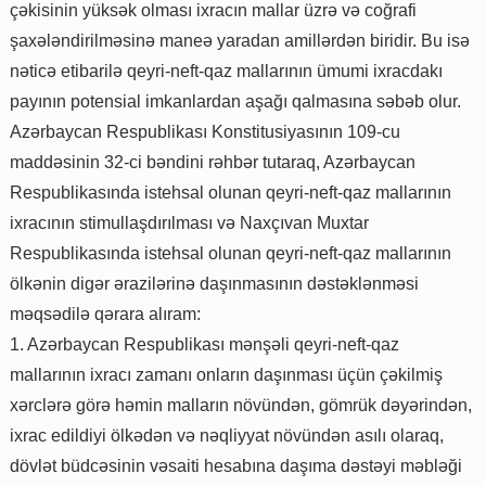
çəkisinin yüksək olması ixracın mallar üzrə və coğrafi
şaxələndirilməsinə maneə yaradan amillərdən biridir. Bu isə
nəticə etibarilə qeyri-neft-qaz mallarının ümumi ixracdakı
payının potensial imkanlardan aşağı qalmasına səbəb olur.
Azərbaycan Respublikası Konstitusiyasının 109-cu
maddəsinin 32-ci bəndini rəhbər tutaraq, Azərbaycan
Respublikasında istehsal olunan qeyri-neft-qaz mallarının
ixracının stimullaşdırılması və Naxçıvan Muxtar
Respublikasında istehsal olunan qeyri-neft-qaz mallarının
ölkənin digər ərazilərinə daşınmasının dəstəklənməsi
məqsədilə qərara alıram:
1. Azərbaycan Respublikası mənşəli qeyri-neft-qaz
mallarının ixracı zamanı onların daşınması üçün çəkilmiş
xərclərə görə həmin malların növündən, gömrük dəyərindən,
ixrac edildiyi ölkədən və nəqliyyat növündən asılı olaraq,
dövlət büdcəsinin vəsaiti hesabına daşıma dəstəyi məbləği