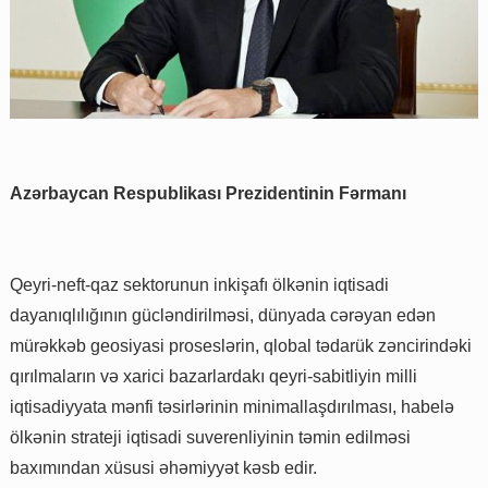
Azərbaycan Respublikası Prezidentinin Fərmanı
Qeyri-neft-qaz sektorunun inkişafı ölkənin iqtisadi
dayanıqlılığının gücləndirilməsi, dünyada cərəyan edən
mürəkkəb geosiyasi proseslərin, qlobal tədarük zəncirindəki
qırılmaların və xarici bazarlardakı qeyri-sabitliyin milli
iqtisadiyyata mənfi təsirlərinin minimallaşdırılması, habelə
ölkənin strateji iqtisadi suverenliyinin təmin edilməsi
baxımından xüsusi əhəmiyyət kəsb edir.