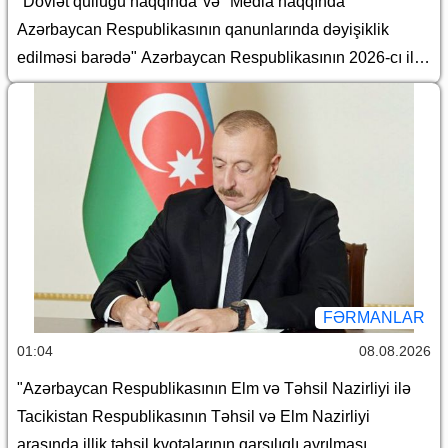
"Dövlət qulluğu haqqında"və "Media haqqında"
Azərbaycan Respublikasının qanunlarında dəyişiklik
edilməsi barədə" Azərbaycan Respublikasının 2026-cı il
14 iyul tarixli 449-VIIQD nömrəli Qanununun tətbiqi və
bununla əlaqədar bəzi məsələlərin tənzimlənməsi
haqqında
FƏRMANLAR
01:04
08.08.2026
"Azərbaycan Respublikasının Elm və Təhsil Nazirliyi ilə
Tacikistan Respublikasının Təhsil və Elm Nazirliyi
arasında illik təhsil kvotalarının qarşılıqlı ayrılması