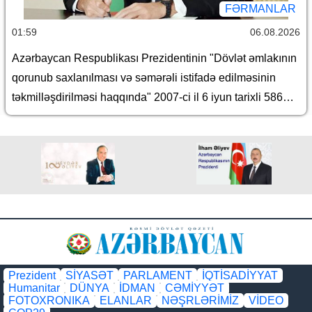
FƏRMANLAR
01:59
06.08.2026
Azərbaycan Respublikası Prezidentinin "Dövlət əmlakının
qorunub saxlanılması və səmərəli istifadə edilməsinin
təkmilləşdirilməsi haqqında" 2007-ci il 6 iyun tarixli 586
nömrəli və "Azərbaycan Respublikası İqtisadiyyat
Nazirliyinin fəaliyyətinin təmin edilməsi və "Azərbaycan
Respublikasının İqtisadiyyat Nazirliyi haqqında
Əsasnamə"nin təsdiqi və "Azərbaycan Respublikası
İqtisadiyyat Nazirliyinin fəaliyyətinin təmin edilməsi və
"Azərbaycan Respublikası İqtisadi İnkişaf Nazirliyinin
fəaliyyətinin təkmilləşdirilməsi ilə bağlı tədbirlər haqqında"
Azərbaycan Respublikası Prezidentinin 2006-cı il 28
dekabr tarixli 504 nömrəli Fərmanında dəyişikliklər
Prezident
SİYASƏT
PARLAMENT
İQTİSADİYYAT
Humanitar
DÜNYA
İDMAN
CƏMİYYƏT
edilməsi barədə" 2014-cü il 20 fevral tarixli 111 nömrəli
FOTOXRONIKA
ELANLAR
NƏŞRLƏRİMİZ
VİDEO
Fərmanında dəyişiklik edilməsi haqqında" Azərbaycan