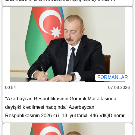
haqqında Saziş"in təsdiq edilməsi barədə
FƏRMANLAR
00:54
07.08.2026
"Azərbaycan Respublikasının Gömrük Məcəlləsində
dəyişiklik edilməsi haqqında" Azərbaycan
Respublikasının 2026-cı il 13 iyul tarixli 446-VIIQD nömrəli
Qanununun tətbiqi və bununla əlaqədar Azərbaycan
Respublikası Prezidentinin bəzi fərmanlarında və