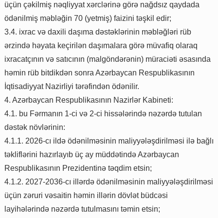
üçün çəkilmiş nəqliyyat xərclərinə görə nağdsız qaydada
ödənilmiş məbləğin 70 (yetmiş) faizini təşkil edir;
3.4. ixrac və daxili daşıma dəstəklərinin məbləğləri rüb
ərzində həyata keçirilən daşımalara görə müvafiq olaraq
ixracatçının və satıcının (malgöndərənin) müraciəti əsasında
həmin rüb bitdikdən sonra Azərbaycan Respublikasının
İqtisadiyyat Nazirliyi tərəfindən ödənilir.
4. Azərbaycan Respublikasının Nazirlər Kabineti:
4.1. bu Fərmanın 1-ci və 2-ci hissələrində nəzərdə tutulan
dəstək növlərinin:
4.1.1. 2026-cı ildə ödənilməsinin maliyyələşdirilməsi ilə bağlı
təkliflərini hazırlayıb üç ay müddətində Azərbaycan
Respublikasının Prezidentinə təqdim etsin;
4.1.2. 2027-2036-cı illərdə ödənilməsinin maliyyələşdirilməsi
üçün zəruri vəsaitin həmin illərin dövlət büdcəsi
layihələrində nəzərdə tutulmasını təmin etsin;