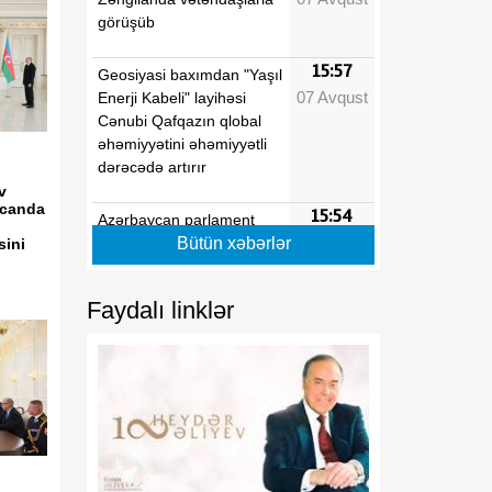
görüşüb
15:57
Geosiyasi baxımdan "Yaşıl
07 Avqust
Enerji Kabeli" layihəsi
Cənubi Qafqazın qlobal
əhəmiyyətini əhəmiyyətli
dərəcədə artırır
v
ycanda
15:54
Azərbaycan parlament
07 Avqust
diplomatiyası beynəlxalq
Bütün xəbərlər
sini
əməkdaşlığın
genişlənməsinə töhfə verir
Faydalı linklər
15:40
Regionun siyasi tarixində
07 Avqust
mühüm dönüş nöqtəsi
15:24
Tarixi zəfərdən mütləq
07 Avqust
sülhə
15:05