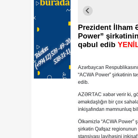
Prezident İlham 
Power” şirkətinin
qəbul edib
YENİ
Azərbaycan Respublikasının
“ACWA Power” şirkətinin tə
edib.
AZƏRTAC xəbər verir ki, gö
əməkdaşlığın bir çox sahəl
inkişafından məmnunluq bild
Ölkəmizlə “ACWA Power” şirk
şirkətin Qafqaz regionunun 
stansiyası layihəsini inkiş