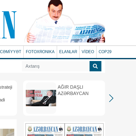
CƏMİYYƏT
FOTOXRONIKA
ELANLAR
VİDEO
COP29
rateji
AĞIR DAŞLI
AZƏRBAYCAN
adi