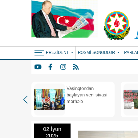
PREZIDENT
RƏSMI SƏNƏDLƏR
PARLA
rdən
Vaşinqtondan
hə
başlayan yeni siyasi
mərhələ
02 İyun
2025