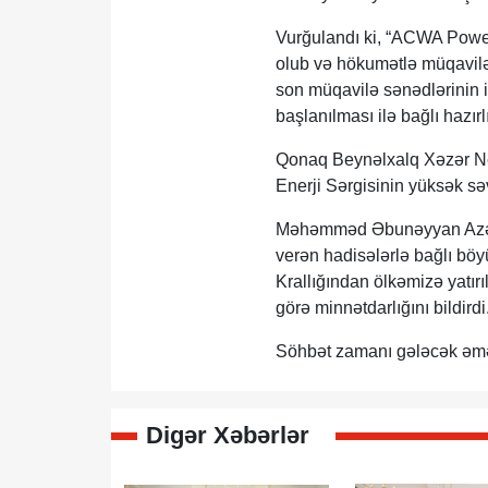
Vurğulandı ki, “ACWA Power
olub və hökumətlə müqavilə 
son müqavilə sənədlərinin 
başlanılması ilə bağlı hazırl
Qonaq Beynəlxalq Xəzər Nef
Enerji Sərgisinin yüksək səvi
Məhəmməd Əbunəyyan Azərb
verən hadisələrlə bağlı böy
Krallığından ölkəmizə yatırı
görə minnətdarlığını bildirdi
Söhbət zamanı gələcək əmə
Digər Xəbərlər