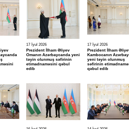
17 İyul 2026
17 İyul 2026
liyev
Prezident İlham Əliyev
Prezident İlham Əliye
rbaycanda
Omanın Azərbaycanda yeni
Kambocanın Azərba
uş
təyin olunmuş səfirinin
yeni təyin olunmuş
aməsini
etimadnaməsini qəbul
səfirinin etimadnamə
edib
qəbul edib
16 İyul 2026
14 İyul 2026