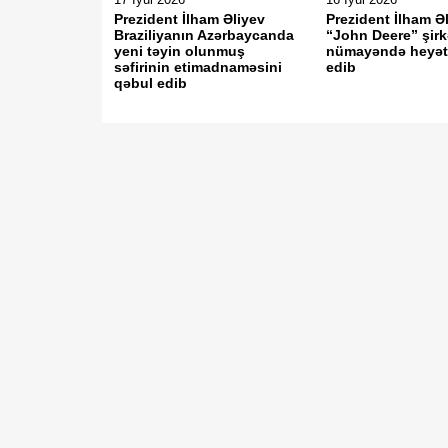
Prezident İlham Əliyev
Prezident İlham Ə
Braziliyanın Azərbaycanda
“John Deere” şirk
yeni təyin olunmuş
nümayəndə heyəti
səfirinin etimadnaməsini
edib
qəbul edib