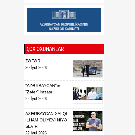
geosiyasi mərhələnin
əsasını qoyub
13:23
“Ayaks”ın sabiq baş
07 Avqust
məşqçisi Qazaxıstan
millisində
ÇOX OXUNANLAR
13:22
ABŞ-də çip istehsalında
07 Avqust
istifadə olunan əsas
ZƏFƏR
xammala gömrük rüsumu
30 İyul 2026
tətbiq edilib
"AZƏRBAYCAN"ın
"Zəfər" imzası
22 İyul 2026
AZƏRBAYCAN XALQI
İLHAM ƏLİYEVİ NİYƏ
SEVİR
22 İyul 2026