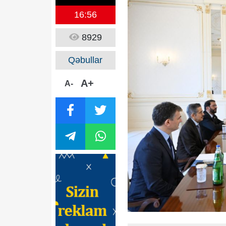
16:56
8929
Qəbullar
A+
A-