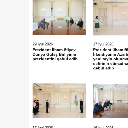
29 İyul 2026
17 İyul 2026
Prezident İlham Əliyev
Prezident İlham Ə
Dünya Güləş Birliyinin
İrlandiyanın Azə
prezidentini qəbul edib
yeni təyin olunm
səfirinin etimadn
qəbul edib
17 İyul 2026
16 İyul 2026