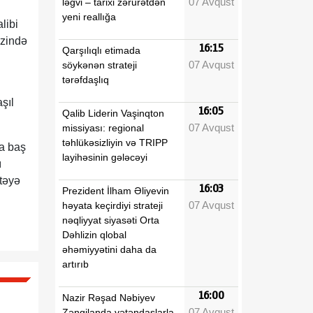
07 Avqust
ləğvi – tarixi zərurətdən
yeni reallığa
libi
rzində
16:15
Qarşılıqlı etimada
07 Avqust
söykənən strateji
tərəfdaşlıq
şıl
16:05
Qalib Liderin Vaşinqton
07 Avqust
missiyası: regional
təhlükəsizliyin və TRIPP
a baş
layihəsinin gələcəyi
ı
stəyə
16:03
Prezident İlham Əliyevin
07 Avqust
həyata keçirdiyi strateji
nəqliyyat siyasəti Orta
Dəhlizin qlobal
əhəmiyyətini daha da
artırıb
16:00
Nazir Rəşad Nəbiyev
07 Avqust
Zəngilanda vətəndaşlarla