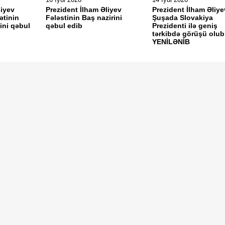
liyev
Prezident İlham Əliyev
Prezident İlham Əliye
ətinin
Fələstinin Baş nazirini
Şuşada Slovakiya
ni qəbul
qəbul edib
Prezidenti ilə geniş
tərkibdə görüşü olub
YENİLƏNİB