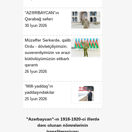
“AZƏRBAYCAN”ın
Qarabağ səfəri
30 İyun 2026
Müzəffər Sərkərdə, qalib
Ordu - dövlətçiliyimizin,
suverenliyimizin və ərazi
bütövlüyümüzün etibarlı
qarantı
26 İyun 2026
“Milli yaddaş"ın
yaddaşındakılar
25 İyun 2026
"Azərbaycan"-ın 1918-1920-ci illərdə
dərc olunan nömrələrinin
transliterasiyası