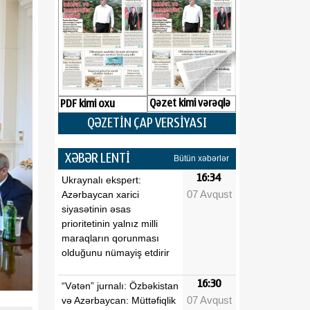
Qəzet kimi vərəqlə
PDF kimi oxu
QƏZETİN ÇAP VERSİYASI
XƏBƏR LENTİ
Bütün xəbərlər
16:34
Ukraynalı ekspert:
07 Avqust
Azərbaycan xarici
siyasətinin əsas
prioritetinin yalnız milli
maraqların qorunması
olduğunu nümayiş etdirir
16:30
“Vətən” jurnalı: Özbəkistan
07 Avqust
və Azərbaycan: Müttəfiqlik