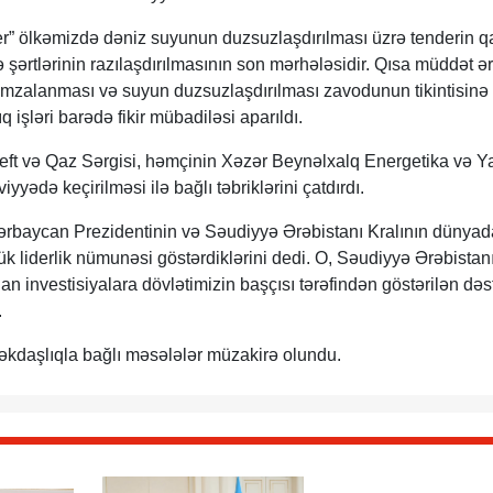
” ölkəmizdə dəniz suyunun duzsuzlaşdırılması üzrə tenderin qa
şərtlərinin razılaşdırılmasının son mərhələsidir. Qısa müddət ə
imzalanması və suyun duzsuzlaşdırılması zavodunun tikintisinə
ıq işləri barədə fikir mübadiləsi aparıldı.
t və Qaz Sərgisi, həmçinin Xəzər Beynəlxalq Energetika və Ya
yyədə keçirilməsi ilə bağlı təbriklərini çatdırdı.
aycan Prezidentinin və Səudiyyə Ərəbistanı Kralının dünyad
ük liderlik nümunəsi göstərdiklərini dedi. O, Səudiyyə Ərəbistan
lan investisiyalara dövlətimizin başçısı tərəfindən göstərilən də
.
kdaşlıqla bağlı məsələlər müzakirə olundu.