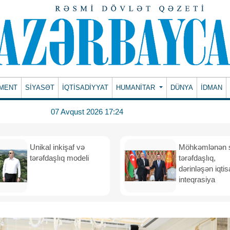
MENT
SİYASƏT
İQTİSADİYYAT
HUMANITAR
DÜNYA
İDMAN
07 Avqust 2026 17:24
Unikal inkişaf və
Möhkəmlənən st
tərəfdaşlıq modeli
tərəfdaşlıq,
dərinləşən iqtis
inteqrasiya