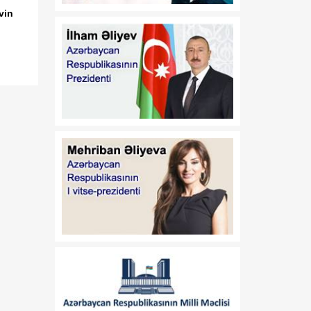
Vaşinqtondan başlayan
vin
07 Avqust
yeni siyasi mərhələ
14:48
Cənubi Qafqazda
07 Avqust
uzunmüddətli sülh və
iqtisadi inteqrasiyanın
başlanğıcı
13:39
Tailandda 14 yaşlı şagird 8
07 Avqust
adamı qətlə yetirəndən
sonra intihar edib
13:26
Bakıda keçiriləcək
07 Avqust
Azərbaycan Beynəlxalq
İnvestisiya Forumu ilə
bağlı Təşkilat Komitəsi
yaradılıb
13:24
Deputat: ABŞ-də
07 Avqust
paraflanan sülh sənədi
Cənubi Qafqazda yeni