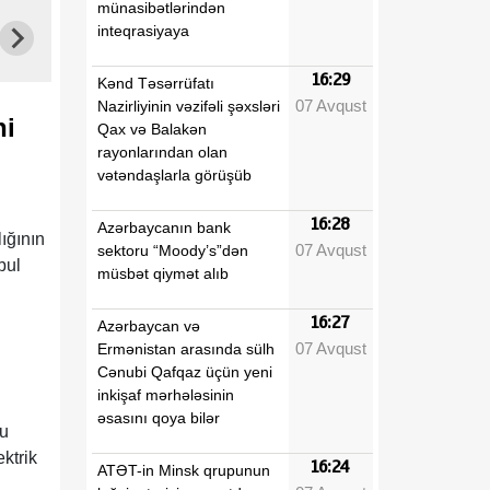
münasibətlərindən
inteqrasiyaya
16:29
Kənd Təsərrüfatı
07 Avqust
Nazirliyinin vəzifəli şəxsləri
ni
Qax və Balakən
rayonlarından olan
vətəndaşlarla görüşüb
16:28
Azərbaycanın bank
ığının
07 Avqust
sektoru “Moody’s”dən
bul
müsbət qiymət alıb
16:27
Azərbaycan və
07 Avqust
Ermənistan arasında sülh
Cənubi Qafqaz üçün yeni
inkişaf mərhələsinin
əsasını qoya bilər
Bu
ktrik
16:24
ATƏT-in Minsk qrupunun