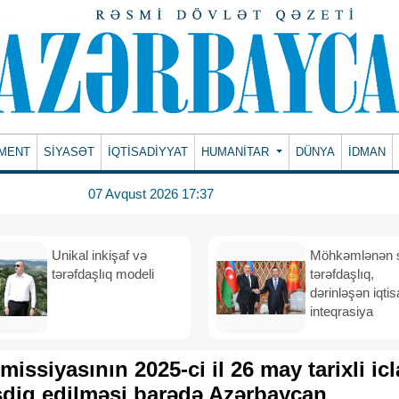
MENT
SİYASƏT
İQTİSADİYYAT
HUMANITAR
DÜNYA
İDMAN
07 Avqust 2026 17:37
Unikal inkişaf və
Möhkəmlənən st
tərəfdaşlıq modeli
tərəfdaşlıq,
dərinləşən iqtis
inteqrasiya
issiyasının 2025-ci il 26 may tarixli icl
sdiq edilməsi barədə Azərbaycan