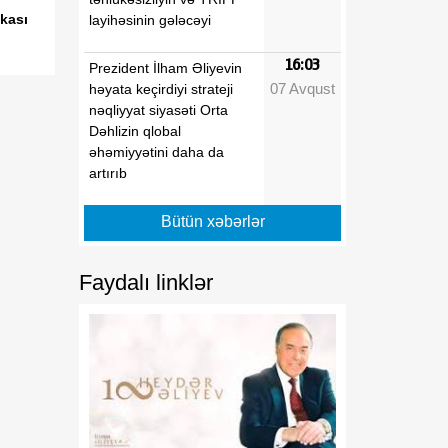
kası
layihəsinin gələcəyi
16:03
Prezident İlham Əliyevin
07 Avqust
həyata keçirdiyi strateji
nəqliyyat siyasəti Orta
Dəhlizin qlobal
əhəmiyyətini daha da
artırıb
16:00
Nazir Rəşad Nəbiyev
Bütün xəbərlər
07 Avqust
Zəngilanda vətəndaşlarla
görüşüb
Faydalı linklər
15:57
Geosiyasi baxımdan "Yaşıl
07 Avqust
Enerji Kabeli" layihəsi
Cənubi Qafqazın qlobal
əhəmiyyətini əhəmiyyətli
dərəcədə artırır
15:54
Azərbaycan parlament