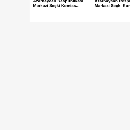
Azərbaycan Respublikası
Azərbaycan Respu
Mərkəzi Seçki Komiss...
Mərkəzi Seçki Kom