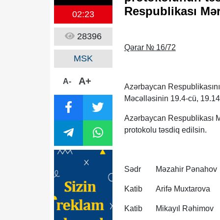
Respublikası Mər
02:23
28396
Qərar № 16/72
MSK
A+
A-
Azərbaycan Respublikasını
Məcəlləsinin 19.4-cü, 19.14
Azərbaycan Respublikası Mər
protokolu təsdiq edilsin.
Sədr
Məzahir Pənahov
Katib
Arifə Muxtarova
Katib
Mikayıl Rəhimov