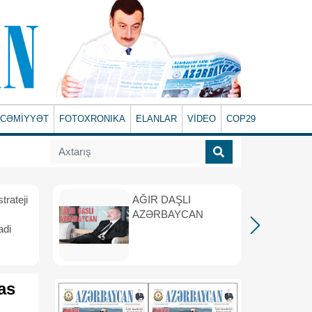
CƏMİYYƏT
FOTOXRONIKA
ELANLAR
VİDEO
COP29
rateji
AĞIR DAŞLI
AZƏRBAYCAN
adi
as