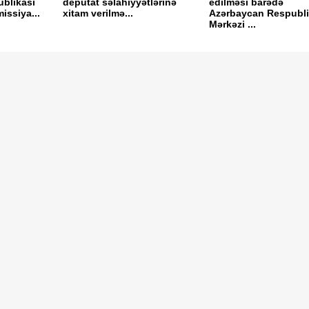
blikası
deputat səlahiyyətlərinə
edilməsi barədə
issiya...
xitam verilmə...
Azərbaycan Respubli
Mərkəzi ...