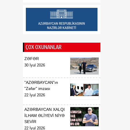
sonra intihar edib
13:26
Bakıda keçiriləcək
07 Avqust
Azərbaycan Beynəlxalq
İnvestisiya Forumu ilə
bağlı Təşkilat Komitəsi
yaradılıb
ÇOX OXUNANLAR
13:24
Deputat: ABŞ-də
ZƏFƏR
07 Avqust
paraflanan sülh sənədi
30 İyul 2026
Cənubi Qafqazda yeni
geosiyasi mərhələnin
əsasını qoyub
"AZƏRBAYCAN"ın
"Zəfər" imzası
22 İyul 2026
AZƏRBAYCAN XALQI
İLHAM ƏLİYEVİ NİYƏ
SEVİR
22 İyul 2026