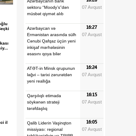
Azərbaycanın bank
07 Avqust
sektoru “Moody’s”dən
müsbət qiymət alıb
oğlu
16:27
Azərbaycan və
eçki
07 Avqust
Ermənistan arasında sülh
Cənubi Qafqaz üçün yeni
kası
inkişaf mərhələsinin
y...
əsasını qoya bilər
16:24
ATƏT-in Minsk qrupunun
07 Avqust
ləğvi – tarixi zərurətdən
yeni reallığa
16:15
Qarşılıqlı etimada
07 Avqust
söykənən strateji
tərəfdaşlıq
16:05
i il
Qalib Liderin Vaşinqton
07 Avqust
missiyası: regional
təhlükəsizliyin və TRIPP