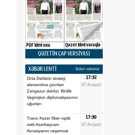
Qəzet kimi vərəqlə
PDF kimi oxu
QƏZETİN ÇAP VERSİYASI
XƏBƏR LENTİ
Bütün xəbərlər
17:32
Orta Dəhlizin strateji
07 Avqust
elementinə çevrilən
Zəngəzur dəhlizi: Birillik
Vaşinqton diplomatiyasının
uğurları
17:30
Trans-Xəzər fiber-optik
07 Avqust
xətti Azərbaycanı
Avrasiyanın rəqəmsal