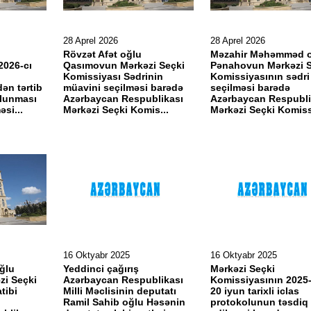
28 Aprel 2026
28 Aprel 2026
Rövzət Afət oğlu
Məzahir Məhəmməd 
2026-cı
Qasımovun Mərkəzi Seçki
Pənahovun Mərkəzi S
Komissiyası Sədrinin
Komissiyasının sədri
dən tərtib
müavini seçilməsi barədə
seçilməsi barədə
olunması
Azərbaycan Respublikası
Azərbaycan Respubli
əsi...
Mərkəzi Seçki Komis...
Mərkəzi Seçki Komissi
16 Oktyabr 2025
16 Oktyabr 2025
ğlu
Yeddinci çağırış
Mərkəzi Seçki
i Seçki
Azərbaycan Respublikası
Komissiyasının 2025-c
tibi
Milli Məclisinin deputatı
20 iyun tarixli iclas
Ramil Sahib oğlu Həsənin
protokolunun təsdiq