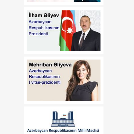
07 Avqust
diplomatiyası beynəlxalq
əməkdaşlığın
genişlənməsinə töhfə verir
15:40
Regionun siyasi tarixində
07 Avqust
mühüm dönüş nöqtəsi
15:24
Tarixi zəfərdən mütləq
07 Avqust
sülhə
15:05
Vaşinqtondan başlayan
07 Avqust
yeni siyasi mərhələ
14:48
Cənubi Qafqazda
07 Avqust
uzunmüddətli sülh və
iqtisadi inteqrasiyanın
başlanğıcı
13:39
Tailandda 14 yaşlı şagird 8
07 Avqust
adamı qətlə yetirəndən