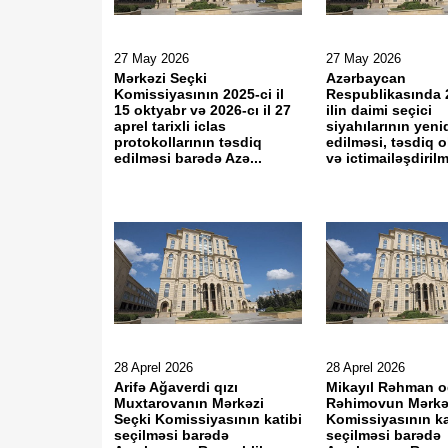
27 May 2026
27 May 2026
Mərkəzi Seçki
Azərbaycan
Komissiyasının 2025-ci il
Respublikasında 
15 oktyabr və 2026-cı il 27
ilin daimi seçici
aprel tarixli iclas
siyahılarının yeni
protokollarının təsdiq
edilməsi, təsdiq 
edilməsi barədə Azə...
və ictimailəşdirilm
28 Aprel 2026
28 Aprel 2026
Arifə Ağaverdi qızı
Mikayıl Rəhman o
Muxtarovanın Mərkəzi
Rəhimovun Mərkəz
Seçki Komissiyasının katibi
Komissiyasının ka
seçilməsi barədə
seçilməsi barədə