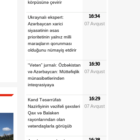
körpüsünə çevirir
16:34
Ukraynalı ekspert:
07 Avqust
Azərbaycan xarici
siyasətinin əsas
prioritetinin yalnız milli
maraqların qorunması
olduğunu nümayiş etdirir
16:30
“Vətən” jurnalı: Özbəkistan
07 Avqust
və Azərbaycan: Müttəfiqlik
münasibətlərindən
inteqrasiyaya
16:29
Kənd Təsərrüfatı
07 Avqust
Nazirliyinin vəzifəli şəxsləri
Qax və Balakən
rayonlarından olan
vətəndaşlarla görüşüb
16:28