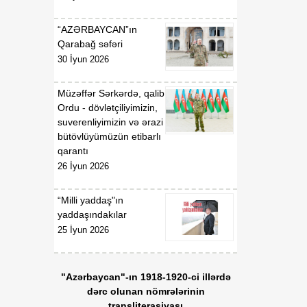
“AZƏRBAYCAN”ın
Qarabağ səfəri
30 İyun 2026
Müzəffər Sərkərdə, qalib
Ordu - dövlətçiliyimizin,
suverenliyimizin və ərazi
bütövlüyümüzün etibarlı
qarantı
26 İyun 2026
“Milli yaddaş"ın
yaddaşındakılar
25 İyun 2026
"Azərbaycan"-ın 1918-1920-ci illərdə
dərc olunan nömrələrinin
transliterasiyası