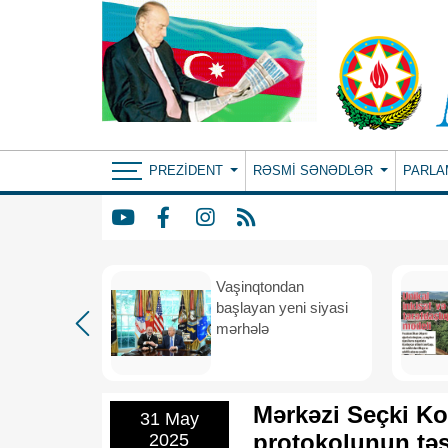
PREZIDENT
RƏSMI SƏNƏDLƏR
PARLA
rdən
Vaşinqtondan
hə
başlayan yeni siyasi
mərhələ
Mərkəzi Seçki Kom
31 May
protokolunun tə
2025