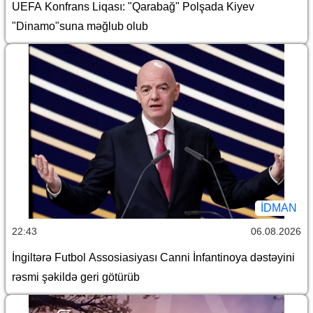
UEFA Konfrans Liqası: "Qarabağ" Polşada Kiyev
"Dinamo"suna məğlub olub
İDMAN
22:43
06.08.2026
İngiltərə Futbol Assosiasiyası Canni İnfantinoya dəstəyini
rəsmi şəkildə geri götürüb