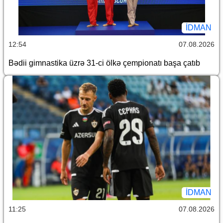
İDMAN
12:54
07.08.2026
Bədii gimnastika üzrə 31-ci ölkə çempionatı başa çatıb
İDMAN
11:25
07.08.2026