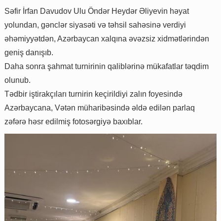
Səfir İrfan Davudov Ulu Öndər Heydər Əliyevin həyat
yolundan, gənclər siyasəti və təhsil sahəsinə verdiyi
əhəmiyyətdən, Azərbaycan xalqına əvəzsiz xidmətlərindən
geniş danışıb.
Daha sonra şahmat turnirinin qaliblərinə mükafatlar təqdim
olunub.
Tədbir iştirakçıları turnirin keçirildiyi zalın foyesində
Azərbaycana, Vətən müharibəsində əldə edilən parlaq
zəfərə həsr edilmiş fotosərgiyə baxıblar.