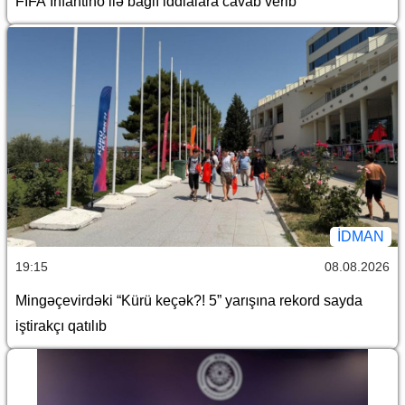
FIFA İnfantino ilə bağlı iddialara cavab verib
İDMAN
19:15
08.08.2026
Mingəçevirdəki “Kürü keçək?! 5” yarışına rekord sayda
iştirakçı qatılıb