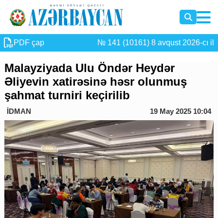
PDF çap
№ 141 (10161) 8 avqust 2026-cı il
Malayziyada Ulu Öndər Heydər
Əliyevin xatirəsinə həsr olunmuş
şahmat turniri keçirilib
İDMAN
19 May 2025 10:04