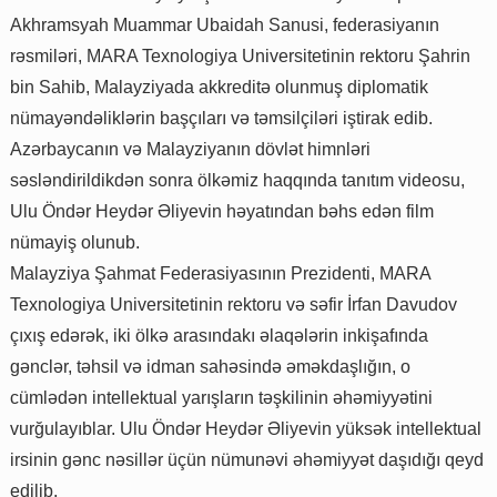
Akhramsyah Muammar Ubaidah Sanusi, federasiyanın
rəsmiləri, MARA Texnologiya Universitetinin rektoru Şahrin
bin Sahib, Malayziyada akkreditə olunmuş diplomatik
nümayəndəliklərin başçıları və təmsilçiləri iştirak edib.
Azərbaycanın və Malayziyanın dövlət himnləri
səsləndirildikdən sonra ölkəmiz haqqında tanıtım videosu,
Ulu Öndər Heydər Əliyevin həyatından bəhs edən film
nümayiş olunub.
Malayziya Şahmat Federasiyasının Prezidenti, MARA
Texnologiya Universitetinin rektoru və səfir İrfan Davudov
çıxış edərək, iki ölkə arasındakı əlaqələrin inkişafında
gənclər, təhsil və idman sahəsində əməkdaşlığın, o
cümlədən intellektual yarışların təşkilinin əhəmiyyətini
vurğulayıblar. Ulu Öndər Heydər Əliyevin yüksək intellektual
irsinin gənc nəsillər üçün nümunəvi əhəmiyyət daşıdığı qeyd
edilib.