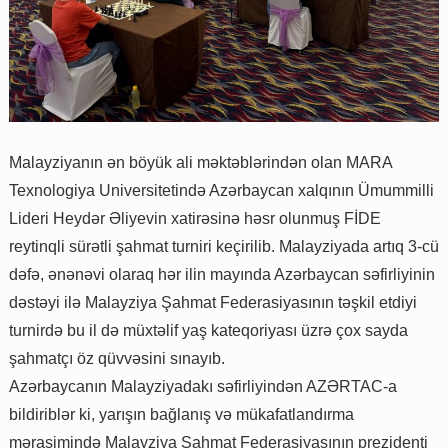
Malayziyanın ən böyük ali məktəblərindən olan MARA
Texnologiya Universitetində Azərbaycan xalqının Ümummilli
Lideri Heydər Əliyevin xatirəsinə həsr olunmuş FİDE
reytinqli sürətli şahmat turniri keçirilib. Malayziyada artıq 3-cü
dəfə, ənənəvi olaraq hər ilin mayında Azərbaycan səfirliyinin
dəstəyi ilə Malayziya Şahmat Federasiyasının təşkil etdiyi
turnirdə bu il də müxtəlif yaş kateqoriyası üzrə çox sayda
şahmatçı öz qüvvəsini sınayıb.
Azərbaycanın Malayziyadakı səfirliyindən AZƏRTAC-a
bildiriblər ki, yarışın bağlanış və mükafatlandırma
mərasimində Malayziya Şahmat Federasiyasının prezidenti