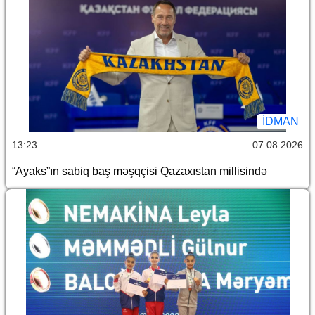
İDMAN
13:23
07.08.2026
“Ayaks”ın sabiq baş məşqçisi Qazaxıstan millisində