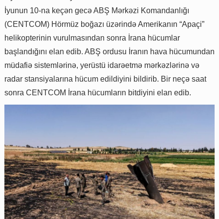
İyunun 10-na keçən gecə ABŞ Mərkəzi Komandanlığı
(CENTCOM) Hörmüz boğazı üzərində Amerikanın “Apaçi”
helikopterinin vurulmasından sonra İrana hücumlar
başlandığını elan edib. ABŞ ordusu İranın hava hücumundan
müdafiə sistemlərinə, yerüstü idarəetmə mərkəzlərinə və
radar stansiyalarına hücum edildiyini bildirib. Bir neçə saat
sonra CENTCOM İrana hücumların bitdiyini elan edib.