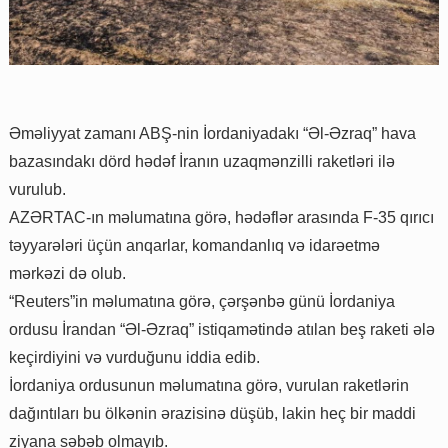
Əməliyyat zamanı ABŞ-nin İordaniyadakı “Əl-Əzraq” hava
bazasındakı dörd hədəf İranın uzaqmənzilli raketləri ilə
vurulub.
AZƏRTAC-ın məlumatına görə, hədəflər arasında F-35 qırıcı
təyyarələri üçün anqarlar, komandanlıq və idarəetmə
mərkəzi də olub.
“Reuters”in məlumatına görə, çərşənbə günü İordaniya
ordusu İrandan “Əl-Əzraq” istiqamətində atılan beş raketi ələ
keçirdiyini və vurduğunu iddia edib.
İordaniya ordusunun məlumatına görə, vurulan raketlərin
dağıntıları bu ölkənin ərazisinə düşüb, lakin heç bir maddi
ziyana səbəb olmayıb.