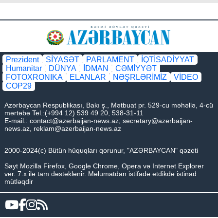
Prezident
SİYASƏT
PARLAMENT
İQTİSADİYYAT
Humanitar
DÜNYA
İDMAN
CƏMİYYƏT
FOTOXRONIKA
ELANLAR
NƏŞRLƏRİMİZ
VİDEO
COP29
Azərbaycan Respublikası, Bakı ş., Mətbuat pr. 529-cu məhəllə, 4-cü
mərtəbə Tel.:(+994 12) 539 49 20, 538-31-11
E-mail.:
contact@azerbaijan-news.az
;
secretary@azerbaijan-
news.az
,
reklam@azerbaijan-news.az
2000-2024(c) Bütün hüquqları qorunur, "AZƏRBAYCAN" qəzeti
Sayt Mozilla Firefox, Google Chrome, Opera və Internet Explorer
ver. 7.x ilə tam dəstəklənir. Məlumatdan istifadə etdikdə istinad
mütləqdir