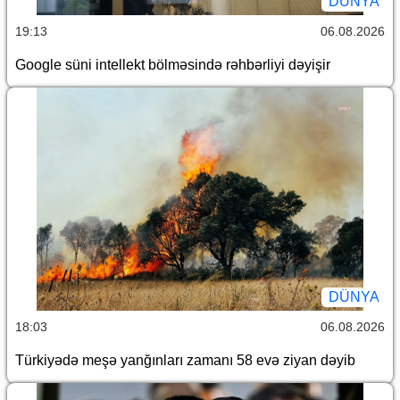
DÜNYA
19:13
06.08.2026
Google süni intellekt bölməsində rəhbərliyi dəyişir
DÜNYA
18:03
06.08.2026
Türkiyədə meşə yanğınları zamanı 58 evə ziyan dəyib