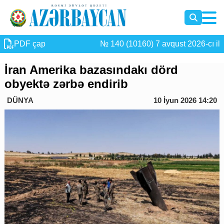
PDF çap
№ 140 (10160) 7 avqust 2026-cı il
İran Amerika bazasındakı dörd
obyektə zərbə endirib
DÜNYA
10 İyun 2026 14:20