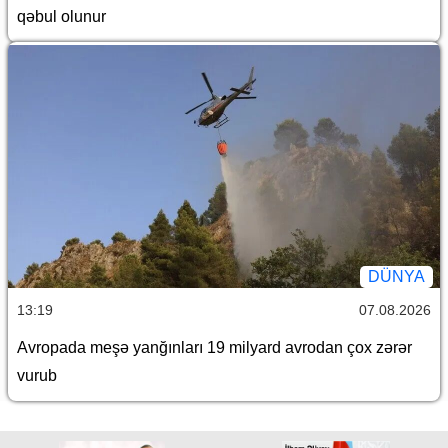
qəbul olunur
DÜNYA
13:19
07.08.2026
Avropada meşə yanğınları 19 milyard avrodan çox zərər
vurub