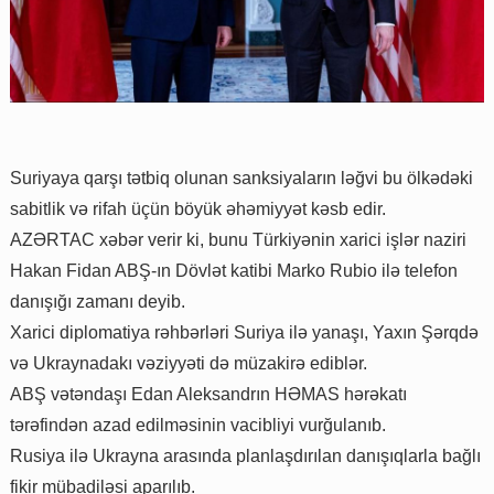
Suriyaya qarşı tətbiq olunan sanksiyaların ləğvi bu ölkədəki
sabitlik və rifah üçün böyük əhəmiyyət kəsb edir.
AZƏRTAC xəbər verir ki, bunu Türkiyənin xarici işlər naziri
Hakan Fidan ABŞ-ın Dövlət katibi Marko Rubio ilə telefon
danışığı zamanı deyib.
Xarici diplomatiya rəhbərləri Suriya ilə yanaşı, Yaxın Şərqdə
və Ukraynadakı vəziyyəti də müzakirə ediblər.
ABŞ vətəndaşı Edan Aleksandrın HƏMAS hərəkatı
tərəfindən azad edilməsinin vacibliyi vurğulanıb.
Rusiya ilə Ukrayna arasında planlaşdırılan danışıqlarla bağlı
fikir mübadiləsi aparılıb.