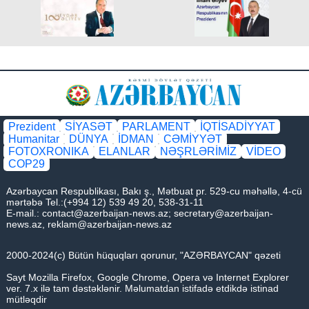
Prezident
SİYASƏT
PARLAMENT
İQTİSADİYYAT
Humanitar
DÜNYA
İDMAN
CƏMİYYƏT
FOTOXRONIKA
ELANLAR
NƏŞRLƏRİMİZ
VİDEO
COP29
Azərbaycan Respublikası, Bakı ş., Mətbuat pr. 529-cu məhəllə, 4-cü
mərtəbə Tel.:(+994 12) 539 49 20, 538-31-11
E-mail.:
contact@azerbaijan-news.az
;
secretary@azerbaijan-
news.az
,
reklam@azerbaijan-news.az
2000-2024(c) Bütün hüquqları qorunur, "AZƏRBAYCAN" qəzeti
Sayt Mozilla Firefox, Google Chrome, Opera və Internet Explorer
ver. 7.x ilə tam dəstəklənir. Məlumatdan istifadə etdikdə istinad
mütləqdir