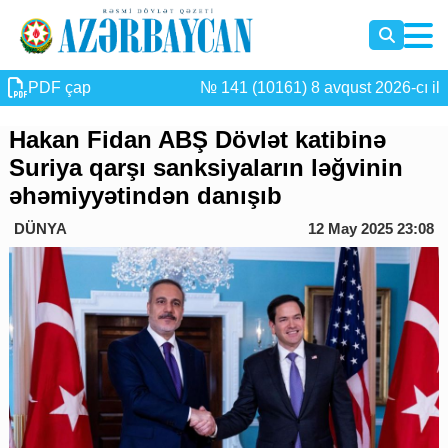
PDF çap
№ 141 (10161) 8 avqust 2026-cı il
Hakan Fidan ABŞ Dövlət katibinə
Suriya qarşı sanksiyaların ləğvinin
əhəmiyyətindən danışıb
DÜNYA
12 May 2025 23:08