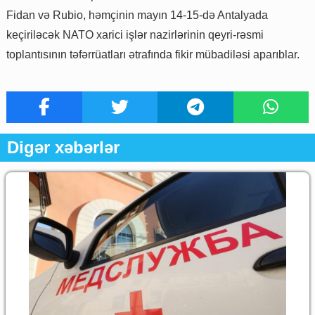
Fidan və Rubio, həmçinin mayın 14-15-də Antalyada
keçiriləcək NATO xarici işlər nazirlərinin qeyri-rəsmi
toplantısının təfərrüatları ətrafında fikir mübadiləsi aparıblar.
Digər xəbərlər