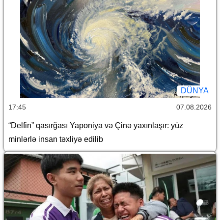
DÜNYA
17:45
07.08.2026
“Delfin” qasırğası Yaponiya və Çinə yaxınlaşır: yüz
minlərlə insan təxliyə edilib