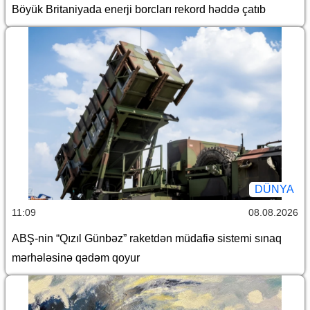
Böyük Britaniyada enerji borcları rekord həddə çatıb
DÜNYA
11:09
08.08.2026
ABŞ-nin “Qızıl Günbəz” raketdən müdafiə sistemi sınaq
mərhələsinə qədəm qoyur