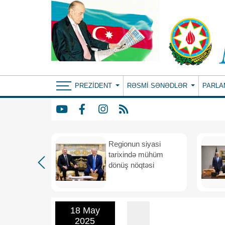
PREZIDENT
RƏSMI SƏNƏDLƏR
PARLA
etimada
Regionun siyasi
rateji
tarixində mühüm
dönüş nöqtəsi
18 May
2025