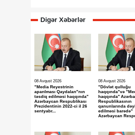
Digər Xəbərlər
08 Avqust 2026
08 Avqust 2026
"Media Reyestrinin
"Dövlət qulluğu
aparılması Qaydaları"nın
haqqında"və "Me
təsdiq edilməsi haqqında"
haqqında" Azərb
Azərbaycan Respublikası
Respublikasının
Prezidentinin 2022-ci il 26
qanunlarında dəyi
sentyabr...
edilməsi barədə"
Azərbaycan Respu