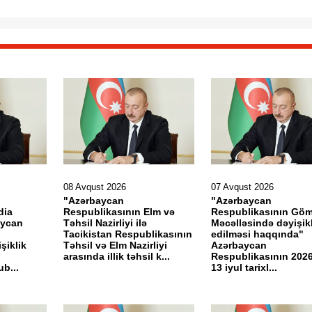
08 Avqust 2026
07 Avqust 2026
"Azərbaycan
"Azərbaycan
dia
Respublikasının Elm və
Respublikasının Gö
aycan
Təhsil Nazirliyi ilə
Məcəlləsində dəyişikl
Tacikistan Respublikasının
edilməsi haqqında"
şiklik
Təhsil və Elm Nazirliyi
Azərbaycan
arasında illik təhsil k...
Respublikasının 2026-
b...
13 iyul tarixl...