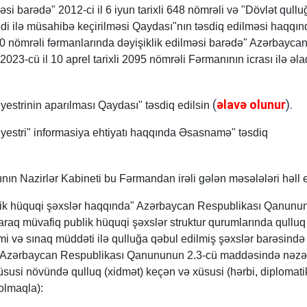
i barədə" 2012-ci il 6 iyun tarixli 648 nömrəli və "Dövlət qullu
di ilə müsahibə keçirilməsi Qaydası"nın təsdiq edilməsi haqqın
1480 nömrəli fərmanlarında dəyişiklik edilməsi barədə" Azərbayca
023-cü il 10 aprel tarixli 2095 nömrəli Fərmanının icrası ilə əl
(
əlavə olunur
).
eyestrinin aparılması Qaydası" təsdiq edilsin
reyestri" informasiya ehtiyatı haqqında Əsasnamə" təsdiq
ın Nazirlər Kabineti bu Fərmandan irəli gələn məsələləri həll e
blik hüquqi şəxslər haqqında" Azərbaycan Respublikası Qanunu
raq müvafiq publik hüquqi şəxslər struktur qurumlarında qullu
kimi və sınaq müddəti ilə qulluğa qəbul edilmiş şəxslər barəsində
" Azərbaycan Respublikası Qanununun 2.3-cü maddəsində nəzə
üsusi növündə qulluq (xidmət) keçən və xüsusi (hərbi, diplomati
 olmaqla):