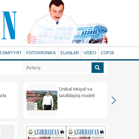
CƏMİYYƏT
FOTOXRONIKA
ELANLAR
VİDEO
COP29
Unikal inkişaf və
urla
tərəfdaşlıq modeli