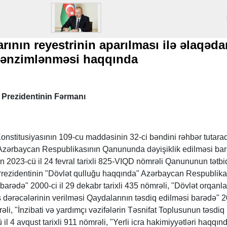
rının reyestrinin aparılması ilə əlaqədar
 tənzimlənməsi haqqında
Prezidentinin Fərmanı
nstitusiyasının 109-cu maddəsinin 32-ci bəndini rəhbər tutaraq
Azərbaycan Respublikasının Qanununda dəyişiklik edilməsi ba
 2023-cü il 24 fevral tarixli 825-VIQD nömrəli Qanununun tətbi
rezidentinin "Dövlət qulluğu haqqında" Azərbaycan Respublika
arədə" 2000-ci il 29 dekabr tarixli 435 nömrəli, "Dövlət orqanl
as dərəcələrinin verilməsi Qaydalarının təsdiq edilməsi barədə" 2
rəli, "İnzibati və yardımçı vəzifələrin Təsnifat Toplusunun təsdiq
l 4 avqust tarixli 911 nömrəli, "Yerli icra hakimiyyətləri haqqın