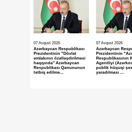
07 Avqust 2026
07 Avqust 2026
Azərbaycan Respublikası
Azərbaycan Respu
Prezidentinin "Dövlət
Prezidentinin "A
əmlakının özəlləşdirilməsi
Respublikasının 
haqqında" Azərbaycan
Agentliyi (Azərk
Respublikası Qanununun
publik hüquqi şə
tətbiq edilmə...
yaradılması ...