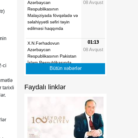
08 Avqust
Azərbaycan
Respublikasının
tr)
Malayziyada fövqəladə və
səlahiyyətli səfiri təyin
edilməsi haqqında
min
01:13
X.N.Fərhadovun
08 Avqust
Azərbaycan
Respublikasının Pakistan
İslam Respublikasında
-ci
Bütün xəbərlər
fövqəladə və səlahiyyətli
səfiri vəzifəsindən geri
umətlə
çağırılması haqqında
Faydalı linklər
tarixli
ər.
01:13
"Dövlət qulluğu haqqında"
08 Avqust
və "Media haqqında"
Azərbaycan
Respublikasının
rlər
qanunlarında dəyişiklik
edilməsi barədə