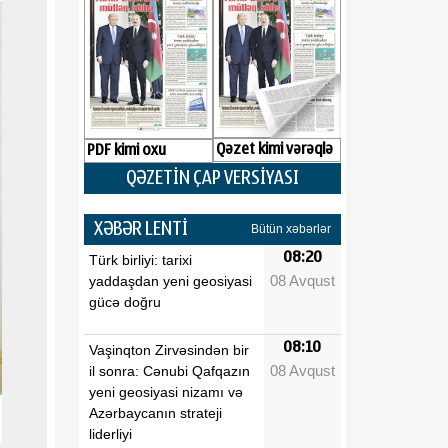
Qəzet kimi vərəqlə
PDF kimi oxu
QƏZETİN ÇAP VERSİYASI
XƏBƏR LENTİ
Bütün xəbərlər
08:20
Türk birliyi: tarixi
08 Avqust
yaddaşdan yeni geosiyasi
gücə doğru
08:10
Vaşinqton Zirvəsindən bir
08 Avqust
il sonra: Cənubi Qafqazın
yeni geosiyasi nizamı və
Azərbaycanın strateji
liderliyi