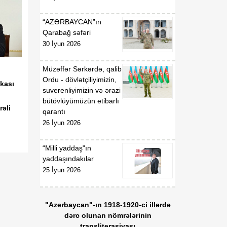
18:53
Tatyana Poloskova:
07 Avqust
Azərbaycanın xarici
“AZƏRBAYCAN”ın
siyasətinin əsasında milli
Qarabağ səfəri
maraqların qorunması
30 İyun 2026
dayanır
Müzəffər Sərkərdə, qalib
18:23
Vaşinqton razılaşması
Ordu - dövlətçiliyimizin,
kası
07 Avqust
Azərbaycan
suverenliyimizin və ərazi
diplomatiyasının növbəti
bütövlüyümüzün etibarlı
zəfəri idi
əli
qarantı
26 İyun 2026
18:22
Tarixi Vaşinqton görüşü:
07 Avqust
ABŞ-Azərbaycan
“Milli yaddaş"ın
əlaqələrində və Cənubi
yaddaşındakılar
Qafqazın sülh
25 İyun 2026
gündəliyində mühüm
mərhələ
"Azərbaycan"-ın 1918-1920-ci illərdə
18:20
Xarici ölkələrin informasiya
dərc olunan nömrələrinin
07 Avqust
şəbəkələrinə hücumlar
transliterasiyası