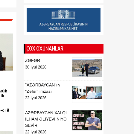
haqqında
01:06
Azərbaycan Beynəlxalq
08 Avqust
İnvestisiya Forumunun
Təşkilat Komitəsinin
yaradılması haqqında
ÇOX OXUNANLAR
01:04
"Azərbaycan
08 Avqust
Respublikasının Elm və
ZƏFƏR
Təhsil Nazirliyi ilə
30 İyul 2026
Tacikistan Respublikasının
Təhsil və Elm Nazirliyi
arasında illik təhsil
"AZƏRBAYCAN"ın
kvotalarının qarşılıqlı
mrük
"Zəfər" imzası
ik
ayrılması haqqında
22 İyul 2026
Saziş"in təsdiq edilməsi
barədə
cı il
AZƏRBAYCAN XALQI
İLHAM ƏLİYEVİ NİYƏ
00:57
BİLDİRİŞ
SEVİR
08 Avqust
22 İyul 2026