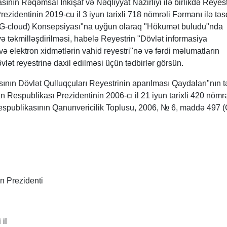
ının Rəqəmsal İnkişaf və Nəqliyyat Nazirliyi ilə birlikdə Reyest
zidentinin 2019-cu il 3 iyun tarixli 718 nömrəli Fərmanı ilə təs
(G-cloud) Konsepsiyası"na uyğun olaraq "Hökumət buludu"nda
və təkmilləşdirilməsi, habelə Reyestrin "Dövlət informasiya
n və elektron xidmətlərin vahid reyestri"nə və fərdi məlumatların
vlət reyestrinə daxil edilməsi üçün tədbirlər görsün.
nın Dövlət Qulluqçuları Reyestrinin aparılması Qaydaları"nın t
Respublikası Prezidentinin 2006-cı il 21 iyun tarixli 420 nömrə
publikasının Qanunvericilik Toplusu, 2006, № 6, maddə 497 (C
n Prezidenti
il