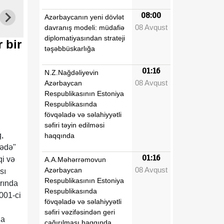
08:00
Azərbaycanın yeni dövlət
08 Avqust
davranış modeli: müdafiə
diplomatiyasından strateji
 bir
təşəbbüskarlığa
01:16
N.Z.Nağdəliyevin
08 Avqust
Azərbaycan
Respublikasının Estoniya
Respublikasında
fövqəladə və səlahiyyətli
səfiri təyin edilməsi
,
haqqında
rədə"
01:16
qi və
A.A.Məhərrəmovun
08 Avqust
Azərbaycan
sı
Respublikasının Estoniya
arında
Respublikasında
001-ci
fövqəladə və səlahiyyətli
səfiri vəzifəsindən geri
da
çağırılması haqqında