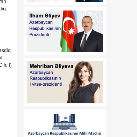
rin
01:11
"Media Reyestrinin
diq
08 Avqust
aparılması Qaydaları"nın
təsdiq edilməsi haqqında"
Azərbaycan Respublikası
Prezidentinin 2022-ci il 26
sentyabr tarixli 1846
nömrəli Fərmanında
əsdiq
dəyişiklik edilməsi barədə
li
01:09
ild I)
"Dövlət qulluğu
08 Avqust
haqqında"və "Media
haqqında" Azərbaycan
Respublikasının
qanunlarında dəyişiklik
edilməsi barədə"
Azərbaycan
Respublikasının 2026-cı il
14 iyul tarixli 449-VIIQD
nömrəli Qanununun tətbiqi
və bununla əlaqədar bəzi
məsələlərin tənzimlənməsi