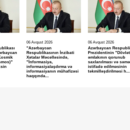
06 Avqust 2026
06 Avqust 2026
blikası
"Azərbaycan
Azərbaycan Respubli
zərbaycan
Respublikasının İnzibati
Prezidentinin "Dövlət
Kosmik
Xətalar Məcəlləsində,
əmlakının qorunub
osmos)"
"İnformasiya,
saxlanılması və səmər
xsin
informasiyalaşdırma və
istifadə edilməsinin
informasiyanın mühafizəsi
təkmilləşdirilməsi h...
haqqında...