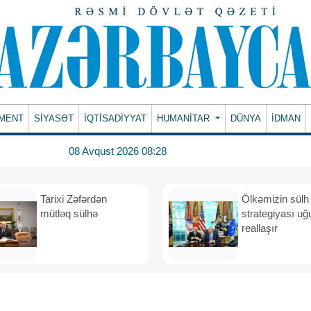
MENT
SİYASƏT
İQTİSADİYYAT
HUMANITAR
DÜNYA
İDMAN
08 Avqust 2026 08:28
Tarixi Zəfərdən
Ölkəmizin sülh
mütləq sülhə
strategiyası uğ
reallaşır