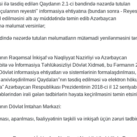
si ilə təsdiq edilən Qaydanın 2.1-ci bəndində nəzərdə tutulan
çularının reyestri" informasiya ehtiyatına (bundan sonra - Reyes
il edilməsini altı ay müddətində təmin edib Azərbaycan
nə məlumat versinlər;
ndində nəzərdə tutulan məlumatların mütəmadi yenilənməsini tə
nın Rəqəmsal İnkişaf və Nəqliyyat Nazirliyi və Azərbaycan
tə və İnformasiya Təhlükəsizliyi Dövlət Xidməti, bu Fərmanın 2
övlət informasiya ehtiyatları və sistemlərinin formalaşdırılması,
ə arxivləşdirilməsi Qaydaları"nın təsdiq edilməsi və elektron hök
a" Azərbaycan Respublikası Prezidentinin 2018-ci il 12 sentyabr 
lərindən irəli gələn tədbirlərin həyata keçirilməsini təmin etsinl
nın Dövlət İmtahan Mərkəzi:
ası, aparılması, fəaliyyətinin təşkili və inkişafı üçün zəruri tədbi