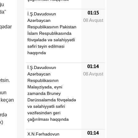
ğu
da"
01:15
İ.Ş.Davudovun
n
08 Avqust
Azərbaycan
aqədar
Respublikasının Pakistan
İslam Respublikasında
fövqəladə və səlahiyyətli
səfiri təyin edilməsi
haqqında
01:14
İ.Ş.Davudovun
08 Avqust
Azərbaycan
tsin.
Respublikasının
Malayziyada, eyni
nun
zamanda Bruney
Darüssalamda fövqəladə
q keçən
və səlahiyyətli səfiri
vəzifəsindən geri
rdə
çağırılması haqqında
k)
01:14
X.N.Fərhadovun