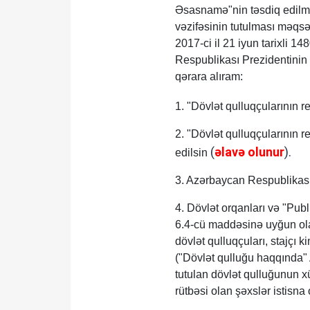
Əsasnamə"nin təsdiq edilməs
vəzifəsinin tutulması məqsə
2017-ci il 21 iyun tarixli 
Respublikası Prezidentinin 2
qərara alıram:
1. "Dövlət qulluqçularının r
2. "Dövlət qulluqçularının 
(
əlavə olunur
).
edilsin
3. Azərbaycan Respublikasın
4. Dövlət orqanları və "Pu
6.4-cü maddəsinə uyğun ola
dövlət qulluqçuları, stajçı 
("Dövlət qulluğu haqqında
tutulan dövlət qulluğunun x
rütbəsi olan şəxslər istisna