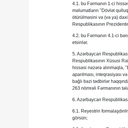
4.1. bu Fərmanın 1-ci hissə
məlumatların "Dövlət qulluq
ötürülməsini və (və ya) dax
Respublikasının Prezidenti
4.2. bu Fərmanın 4.1-ci bə
etsinlər.
5. Azərbaycan Respublikası
Respublikasının Xüsusi Rabi
hissəsi nəzərə alınmaqla, "D
aparılması, inteqrasiyası v
bağlı bəzi tədbirlər haqqınd
263 nömrəli Fərmanının tələb
6. Azərbaycan Respublikası
6.1. Reyestrin formalaşdırılm
görsün;