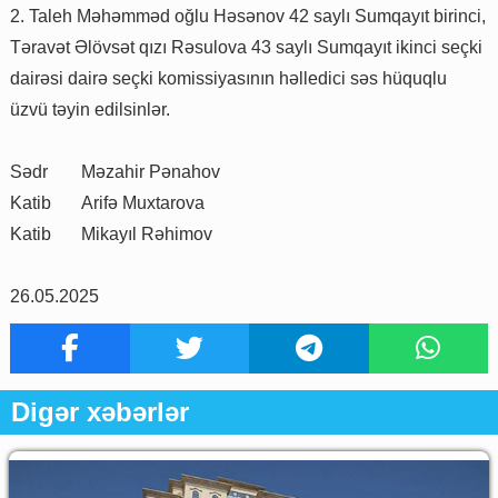
2. Taleh Məhəmməd oğlu Həsənov 42 saylı Sumqayıt birinci,
Təravət Əlövsət qızı Rəsulova 43 saylı Sumqayıt ikinci seçki
dairəsi dairə seçki komissiyasının həlledici səs hüquqlu
üzvü təyin edilsinlər.
Sədr
Məzahir Pənahov
Katib
Arifə Muxtarova
Katib
Mikayıl Rəhimov
26.05.2025
Digər xəbərlər