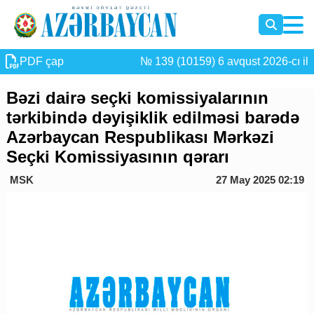
PDF çap
№ 139 (10159) 6 avqust 2026-cı il
Bəzi dairə seçki komissiyalarının
tərkibində dəyişiklik edilməsi barədə
Azərbaycan Respublikası Mərkəzi
Seçki Komissiyasının qərarı
MSK
27 May 2025 02:19