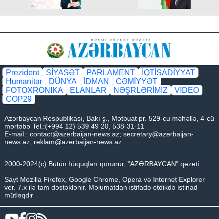
Prezident
SİYASƏT
PARLAMENT
İQTİSADİYYAT
Humanitar
DÜNYA
İDMAN
CƏMİYYƏT
FOTOXRONIKA
ELANLAR
NƏŞRLƏRİMİZ
VİDEO
COP29
Azərbaycan Respublikası, Bakı ş., Mətbuat pr. 529-cu məhəllə, 4-cü
mərtəbə Tel.:(+994 12) 539 49 20, 538-31-11
E-mail.:
contact@azerbaijan-news.az
;
secretary@azerbaijan-
news.az
,
reklam@azerbaijan-news.az
2000-2024(c) Bütün hüquqları qorunur, "AZƏRBAYCAN" qəzeti
Sayt Mozilla Firefox, Google Chrome, Opera və Internet Explorer
ver. 7.x ilə tam dəstəklənir. Məlumatdan istifadə etdikdə istinad
mütləqdir