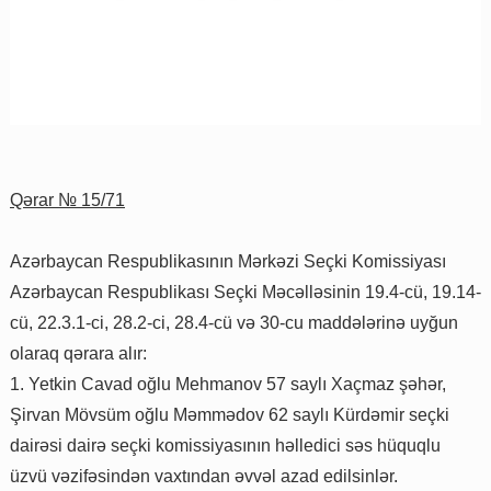
Qərar № 15/71
Azərbaycan Respublikasının Mərkəzi Seçki Komissiyası
Azərbaycan Respublikası Seçki Məcəlləsinin 19.4-cü, 19.14-
cü, 22.3.1-ci, 28.2-ci, 28.4-cü və 30-cu maddələrinə uyğun
olaraq qərara alır:
1. Yetkin Cavad oğlu Mehmanov 57 saylı Xaçmaz şəhər,
Şirvan Mövsüm oğlu Məmmədov 62 saylı Kürdəmir seçki
dairəsi dairə seçki komissiyasının həlledici səs hüquqlu
üzvü vəzifəsindən vaxtından əvvəl azad edilsinlər.