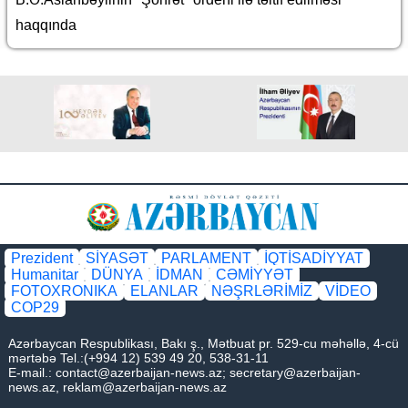
haqqında
Prezident
SİYASƏT
PARLAMENT
İQTİSADİYYAT
Humanitar
DÜNYA
İDMAN
CƏMİYYƏT
FOTOXRONIKA
ELANLAR
NƏŞRLƏRİMİZ
VİDEO
COP29
Azərbaycan Respublikası, Bakı ş., Mətbuat pr. 529-cu məhəllə, 4-cü
mərtəbə Tel.:(+994 12) 539 49 20, 538-31-11
E-mail.:
contact@azerbaijan-news.az
;
secretary@azerbaijan-
news.az
,
reklam@azerbaijan-news.az