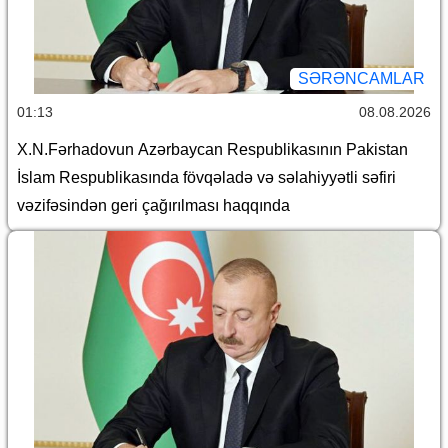
SƏRƏNCAMLAR
01:13
08.08.2026
X.N.Fərhadovun Azərbaycan Respublikasının Pakistan
İslam Respublikasında fövqəladə və səlahiyyətli səfiri
vəzifəsindən geri çağırılması haqqında