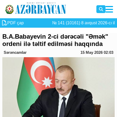
PDF çap
№ 141 (10161) 8 avqust 2026-cı il
B.A.Babayevin 2-ci dərəcəli "Əmək"
ordeni ilə təltif edilməsi haqqında
Sərəncamlar
15 May 2026 02:03