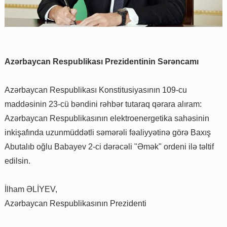
Azərbaycan Respublikası Prezidentinin Sərəncamı
Azərbaycan Respublikası Konstitusiyasının 109-cu
maddəsinin 23-cü bəndini rəhbər tutaraq qərara alıram:
Azərbaycan Respublikasının elektroenergetika sahəsinin
inkişafında uzunmüddətli səmərəli fəaliyyətinə görə Baxış
Abutalıb oğlu Babayev 2-ci dərəcəli "Əmək" ordeni ilə təltif
edilsin.
İlham ƏLİYEV,
Azərbaycan Respublikasının Prezidenti