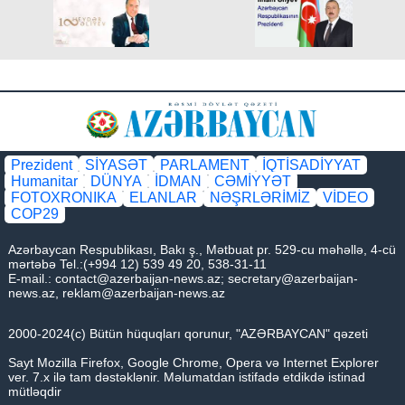
Prezident
SİYASƏT
PARLAMENT
İQTİSADİYYAT
Humanitar
DÜNYA
İDMAN
CƏMİYYƏT
FOTOXRONIKA
ELANLAR
NƏŞRLƏRİMİZ
VİDEO
COP29
Azərbaycan Respublikası, Bakı ş., Mətbuat pr. 529-cu məhəllə, 4-cü
mərtəbə Tel.:(+994 12) 539 49 20, 538-31-11
E-mail.:
contact@azerbaijan-news.az
;
secretary@azerbaijan-
news.az
,
reklam@azerbaijan-news.az
2000-2024(c) Bütün hüquqları qorunur, "AZƏRBAYCAN" qəzeti
Sayt Mozilla Firefox, Google Chrome, Opera və Internet Explorer
ver. 7.x ilə tam dəstəklənir. Məlumatdan istifadə etdikdə istinad
mütləqdir