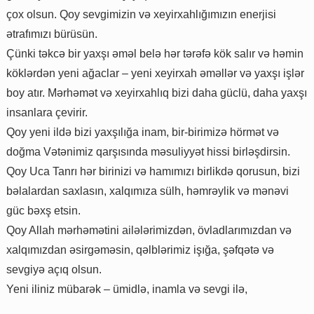
çox olsun. Qoy sevgimizin və xeyirxahlığımızın enerjisi
ətrafımızı bürüsün.
Çünki təkcə bir yaxşı əməl belə hər tərəfə kök salır və həmin
köklərdən yeni ağaclar – yeni xeyirxah əməllər və yaxşı işlər
boy atır. Mərhəmət və xeyirxahlıq bizi daha güclü, daha yaxşı
insanlara çevirir.
Qoy yeni ildə bizi yaxşılığa inam, bir-birimizə hörmət və
doğma Vətənimiz qarşısında məsuliyyət hissi birləşdirsin.
Qoy Uca Tanrı hər birinizi və hamımızı birlikdə qorusun, bizi
bəlalardan saxlasın, xalqımıza sülh, həmrəylik və mənəvi
güc bəxş etsin.
Qoy Allah mərhəmətini ailələrimizdən, övladlarımızdan və
xalqımızdan əsirgəməsin, qəlblərimiz işığa, şəfqətə və
sevgiyə açıq olsun.
Yeni iliniz mübarək – ümidlə, inamla və sevgi ilə,