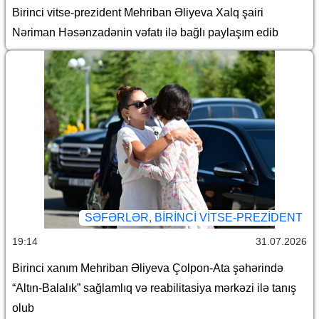
Birinci vitse-prezident Mehriban Əliyeva Xalq şairi
Nəriman Həsənzadənin vəfatı ilə bağlı paylaşım edib
SƏFƏRLƏR, BIRINCI VITSE-PREZIDENT
19:14
31.07.2026
Birinci xanım Mehriban Əliyeva Çolpon-Ata şəhərində
“Altın-Balalık” sağlamlıq və reabilitasiya mərkəzi ilə tanış
olub