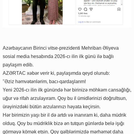
Azərbaycanın Birinci vitse-prezidenti Mehriban Əliyeva
sosial media hesabında 2026-cı ilin ilk günü ilə bağlı
paylaşım edib.
AZƏRTAC xəbər verir ki, paylaşımda qeyd olunub:
"Əziz həmvətənlərim, bacı-qardaşlarım!
Yeni 2026-cı ilin ilk günündə hər birinizə möhkəm cansağlığı,
uğur və rifah arzulayıram. Qoy bu il ümidlərinizi doğrultsun,
ürəyinizdəki bütün arzularınızı həyata keçirsin.
Hər birimizin yaşı bir il də artdı və inanıram ki, daha müdrik
olduq. Qoy bu müdriklik bizə ən tutqun günlərdə belə işığı
görməyə kömək etsin. Qoy qəlblərimizdə mərhəmət daha