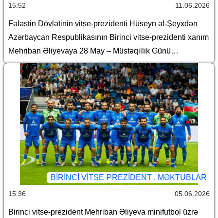
15:52
11.06.2026
Fələstin Dövlətinin vitse-prezidenti Hüseyn əl-Şeyxdən
Azərbaycan Respublikasının Birinci vitse-prezidenti xanım
Mehriban Əliyevaya 28 May – Müstəqillik Günü
münasibətilə təbrik
BIRINCI VITSE-PREZIDENT , MƏKTUBLAR
15:36
05.06.2026
Birinci vitse-prezident Mehriban Əliyeva minifutbol üzrə