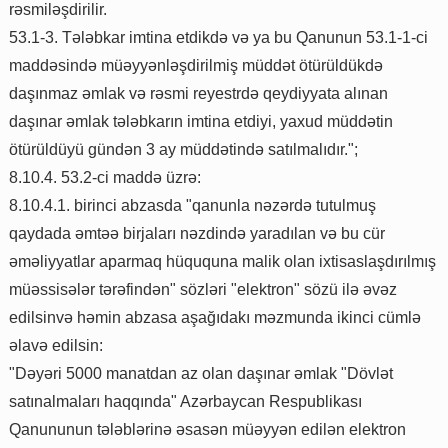
rəsmiləşdirilir.
53.1-3. Tələbkar imtina etdikdə və ya bu Qanunun 53.1-1-ci
maddəsində müəyyənləşdirilmiş müddət ötürüldükdə
daşınmaz əmlak və rəsmi reyestrdə qeydiyyata alınan
daşınar əmlak tələbkarın imtina etdiyi, yaxud müddətin
ötürüldüyü gündən 3 ay müddətində satılmalıdır.";
8.10.4. 53.2-ci maddə üzrə:
8.10.4.1. birinci abzasda "qanunla nəzərdə tutulmuş
qaydada əmtəə birjaları nəzdində yaradılan və bu cür
əməliyyatlar aparmaq hüququna malik olan ixtisaslaşdırılmış
müəssisələr tərəfindən" sözləri "elektron" sözü ilə əvəz
edilsinvə həmin abzasa aşağıdakı məzmunda ikinci cümlə
əlavə edilsin:
"Dəyəri 5000 manatdan az olan daşınar əmlak "Dövlət
satınalmaları haqqında" Azərbaycan Respublikası
Qanununun tələblərinə əsasən müəyyən edilən elektron