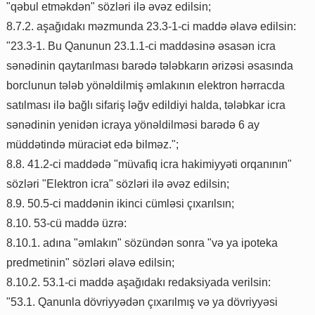
"qəbul etməkdən" sözləri ilə əvəz edilsin;
8.7.2. aşağıdakı məzmunda 23.3-1-ci maddə əlavə edilsin:
"23.3-1. Bu Qanunun 23.1.1-ci maddəsinə əsasən icra
sənədinin qaytarılması barədə tələbkarın ərizəsi əsasında
borclunun tələb yönəldilmiş əmlakının elektron hərracda
satılması ilə bağlı sifariş ləğv edildiyi halda, tələbkar icra
sənədinin yenidən icraya yönəldilməsi barədə 6 ay
müddətində müraciət edə bilməz.";
8.8. 41.2-ci maddədə "müvafiq icra hakimiyyəti orqanının"
sözləri "Elektron icra" sözləri ilə əvəz edilsin;
8.9. 50.5-ci maddənin ikinci cümləsi çıxarılsın;
8.10. 53-cü maddə üzrə:
8.10.1. adına "əmlakın" sözündən sonra "və ya ipoteka
predmetinin" sözləri əlavə edilsin;
8.10.2. 53.1-ci maddə aşağıdakı redaksiyada verilsin:
"53.1. Qanunla dövriyyədən çıxarılmış və ya dövriyyəsi