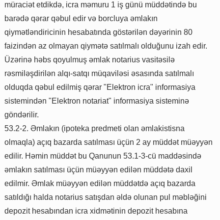
müraciət etdikdə, icra məmuru 1 iş günü müddətində bu
barədə qərar qəbul edir və borcluya əmlakın
qiymətləndiricinin hesabatında göstərilən dəyərinin 80
faizindən az olmayan qiymətə satılmalı olduğunu izah edir.
Üzərinə həbs qoyulmuş əmlak notarius vasitəsilə
rəsmiləşdirilən alqı-satqı müqaviləsi əsasında satılmalı
olduqda qəbul edilmiş qərar "Elektron icra" informasiya
sistemindən "Elektron notariat" informasiya sisteminə
göndərilir.
53.2-2. Əmlakın (ipoteka predmeti olan əmlakistisna
olmaqla) açıq bazarda satılması üçün 2 ay müddət müəyyən
edilir. Həmin müddət bu Qanunun 53.1-3-cü maddəsində
əmlakın satılması üçün müəyyən edilən müddətə daxil
edilmir. Əmlak müəyyən edilən müddətdə açıq bazarda
satıldığı halda notarius satışdan əldə olunan pul məbləğini
depozit hesabından icra xidmətinin depozit hesabına