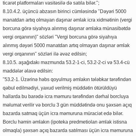
ticarət platformaları vasitəsilə də satıla bilər.";
8.10.4.2. üçüncü abzasın birinci cümləsində "Dəyəri 5000
manatdan artıq olmayan daşınar əmlak icra xidmətinin (vergi
borcuna görə siyahıya alınmış daşınar əmlaka münasibətdə
vergi orqanının)" sözləri "Vergi borcuna görə siyahıya
alınmış dəyəri 5000 manatdan artıq olmayan daşınar əmlak
vergi orqanının" sözləri ilə əvəz edilsin;
8.10.5. aşağıdakı məzmunda 53.2-1-ci, 53.2-2-ci və 53.4-cü
maddələr əlavə edilsin:
"53.2-1. Üzərinə həbs qoyulmuş əmlakın tələbkar tərəfindən
qəbul edilmədiyi, yaxud verilmiş müddətin ötürüldüyü
hallarda bu barədə icra məmuru tərəfindən dərhal borcluya
məlumat verilir və borclu 3 gün müddətində onu şəxsən açıq
bazarda satmaq üçün icra məmuruna müraciət edə bilər.
Borclu həmin əmlakın (ipoteka predmetiolan əmlak istisna
olmaqla) şəxsən açıq bazarda satılması üçün icra məmuruna