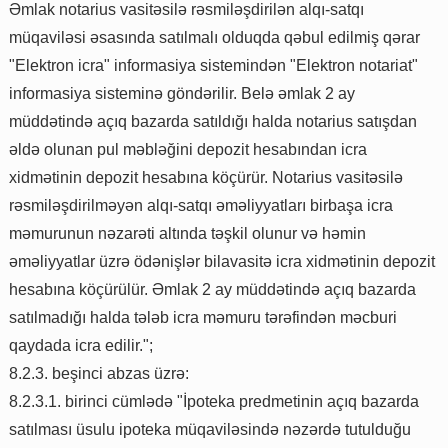
Əmlak notarius vasitəsilə rəsmiləşdirilən alqı-satqı
müqaviləsi əsasında satılmalı olduqda qəbul edilmiş qərar
"Elektron icra" informasiya sistemindən "Elektron notariat"
informasiya sisteminə göndərilir. Belə əmlak 2 ay
müddətində açıq bazarda satıldığı halda notarius satışdan
əldə olunan pul məbləğini depozit hesabından icra
xidmətinin depozit hesabına köçürür. Notarius vasitəsilə
rəsmiləşdirilməyən alqı-satqı əməliyyatları birbaşa icra
məmurunun nəzarəti altında təşkil olunur və həmin
əməliyyatlar üzrə ödənişlər bilavasitə icra xidmətinin depozit
hesabına köçürülür. Əmlak 2 ay müddətində açıq bazarda
satılmadığı halda tələb icra məmuru tərəfindən məcburi
qaydada icra edilir.";
8.2.3. beşinci abzas üzrə:
8.2.3.1. birinci cümlədə "İpoteka predmetinin açıq bazarda
satılması üsulu ipoteka müqaviləsində nəzərdə tutulduğu