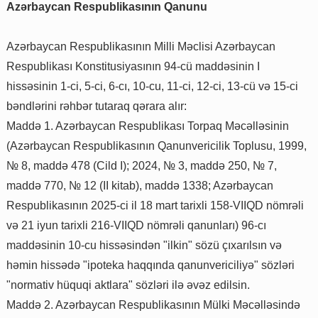
Azərbaycan Respublikasının Qanunu
Azərbaycan Respublikasının Milli Məclisi Azərbaycan
Respublikası Konstitusiyasının 94-cü maddəsinin I
hissəsinin 1-ci, 5-ci, 6-cı, 10-cu, 11-ci, 12-ci, 13-cü və 15-ci
bəndlərini rəhbər tutaraq qərara alır:
Maddə 1. Azərbaycan Respublikası Torpaq Məcəlləsinin
(Azərbaycan Respublikasının Qanunvericilik Toplusu, 1999,
№ 8, maddə 478 (Cild I); 2024, № 3, maddə 250, № 7,
maddə 770, № 12 (II kitab), maddə 1338; Azərbaycan
Respublikasının 2025-ci il 18 mart tarixli 158-VIIQD nömrəli
və 21 iyun tarixli 216-VIIQD nömrəli qanunları) 96-cı
maddəsinin 10-cu hissəsindən "ilkin" sözü çıxarılsın və
həmin hissədə "ipoteka haqqında qanunvericiliyə" sözləri
"normativ hüquqi aktlara" sözləri ilə əvəz edilsin.
Maddə 2. Azərbaycan Respublikasının Mülki Məcəlləsində