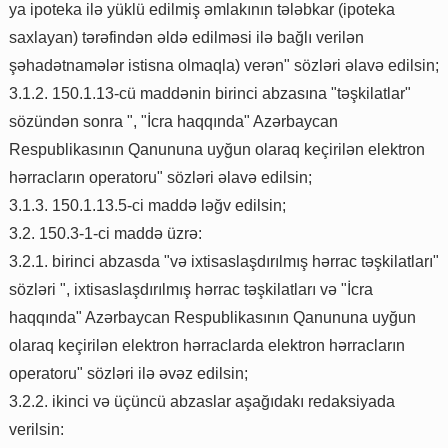
ya ipoteka ilə yüklü edilmiş əmlakının tələbkar (ipoteka
saxlayan) tərəfindən əldə edilməsi ilə bağlı verilən
şəhadətnamələr istisna olmaqla) verən" sözləri əlavə edilsin;
3.1.2. 150.1.13-cü maddənin birinci abzasına "təşkilatlar"
sözündən sonra ", "İcra haqqında" Azərbaycan
Respublikasının Qanununa uyğun olaraq keçirilən elektron
hərracların operatoru" sözləri əlavə edilsin;
3.1.3. 150.1.13.5-ci maddə ləğv edilsin;
3.2. 150.3-1-ci maddə üzrə:
3.2.1. birinci abzasda "və ixtisaslaşdırılmış hərrac təşkilatları"
sözləri ", ixtisaslaşdırılmış hərrac təşkilatları və "İcra
haqqında" Azərbaycan Respublikasının Qanununa uyğun
olaraq keçirilən elektron hərraclarda elektron hərracların
operatoru" sözləri ilə əvəz edilsin;
3.2.2. ikinci və üçüncü abzaslar aşağıdakı redaksiyada
verilsin: