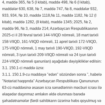
4, maddə 365, № 5 (I kitab), maddə 498, № 6 (I kitab),
maddələr 630, 638, № 7, maddə 747, № 8, maddələr 932,
933, 934, № 10, maddə 1118,№ 11, maddə 1182, № 12 (I
kitab), maddə 1282, (II kitab), maddə 1345; 2025, № 2,
maddə 96, № 3, maddə 214; Azərbaycan Respublikasının
2025-ci il 28 fevral tarixli 144-VIIQD nömrəli, 18 mart tarixli
158-VIIQD, 161-VIIQD nömrəli, 11 aprel tarixli 172-VIIQD,
175-VIIQD nömrəli, 1 may tarixli 190-VIIQD, 192-VIIQD
nömrəli, 3 iyun tarixli 209-VIIQD nömrəli və 24 iyun tarixli
224-VIIQD nömrəli qanunları) aşağıdakı dəyişikliklər edilsin:
3.1. 150.1-ci maddə üzrə:
3.1.1. 150.1.9-cu maddəyə "edən" sözündən sonra ", habelə
"Notariat haqqında" Azərbaycan Respublikası Qanununun
63-cü maddəsinə əsasən icra sənədlərinin məcburi icrası ilə
əlaqədar daşınmaz əmlakın əldə olunması barədə
şəhadətnamələr (fərdi sahibkarın üzərinə həbs qoyulmuş və