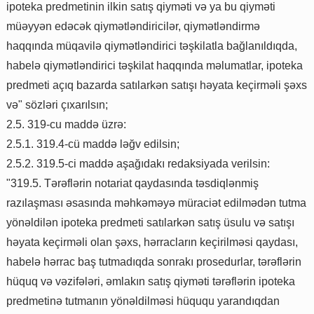
ipoteka predmetinin ilkin satış qiyməti və ya bu qiyməti
müəyyən edəcək qiymətləndiricilər, qiymətləndirmə
haqqında müqavilə qiymətləndirici təşkilatla bağlanıldıqda,
habelə qiymətləndirici təşkilat haqqında məlumatlar, ipoteka
predmeti açıq bazarda satılarkən satışı həyata keçirməli şəxs
və" sözləri çıxarılsın;
2.5. 319-cu maddə üzrə:
2.5.1. 319.4-cü maddə ləğv edilsin;
2.5.2. 319.5-ci maddə aşağıdakı redaksiyada verilsin:
"319.5. Tərəflərin notariat qaydasında təsdiqlənmiş
razılaşması əsasında məhkəməyə müraciət edilmədən tutma
yönəldilən ipoteka predmeti satılarkən satış üsulu və satışı
həyata keçirməli olan şəxs, hərracların keçirilməsi qaydası,
habelə hərrac baş tutmadıqda sonrakı prosedurlar, tərəflərin
hüquq və vəzifələri, əmlakın satış qiyməti tərəflərin ipoteka
predmetinə tutmanın yönəldilməsi hüququ yarandıqdan