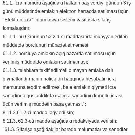
61.1. İcra məmuru aşağıdakı halların baş verdiyi gündən 3 iş
günü müddətində əmlakın elektron hərracda satılması üçün
"Elektron icra" informasiya sistemi vasitəsilə sifariş
formalaşdırır:
61.1.1. bu Qanunun 53.2-1-ci maddəsində müəyyən edilən
müddətdə borclunun müraciət etməməsi;
61.1.2. borcluya əmlakın açıq bazarda satılması üçün
verilmiş müddətdə əmlakın satılmaması;
61.1.3. tələbkara təklif edilməli olmayan əmlaka dair
qiymətləndirmənin nəticələri haqqında hesabatın icra
məmuruna təqdim edilməsi, belə əmlakın qiyməti icra
sənədində göstərildikdə isə icra sənədinin könüllü icrası
üçün verilmiş müddətin başa çatması.";
8.11.2.61.2-ci maddə ləğv edilsin;
8.11.3. 61.3-cü maddə aşağıdakı redaksiyada verilsin:
"61.3. Sifarişə aşağıdakılar barədə məlumatlar və sənədlər