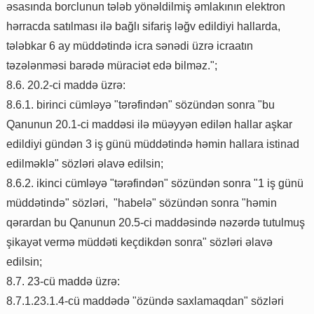
əsasında borclunun tələb yönəldilmiş əmlakının elektron
hərracda satılması ilə bağlı sifariş ləğv edildiyi hallarda,
tələbkar 6 ay müddətində icra sənədi üzrə icraatın
təzələnməsi barədə müraciət edə bilməz.";
8.6. 20.2-ci maddə üzrə:
8.6.1. birinci cümləyə "tərəfindən" sözündən sonra "bu
Qanunun 20.1-ci maddəsi ilə müəyyən edilən hallar aşkar
edildiyi gündən 3 iş günü müddətində həmin hallara istinad
edilməklə" sözləri əlavə edilsin;
8.6.2. ikinci cümləyə "tərəfindən" sözündən sonra "1 iş günü
müddətində" sözləri, "habelə" sözündən sonra "həmin
qərardan bu Qanunun 20.5-ci maddəsində nəzərdə tutulmuş
şikayət vermə müddəti keçdikdən sonra" sözləri əlavə
edilsin;
8.7. 23-cü maddə üzrə:
8.7.1.23.1.4-cü maddədə "özündə saxlamaqdan" sözləri