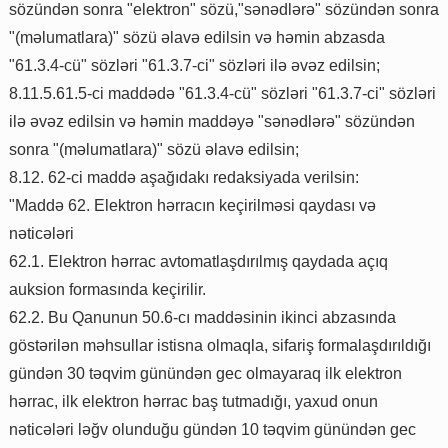
sözündən sonra "elektron" sözü,"sənədlərə" sözündən sonra
"(məlumatlara)" sözü əlavə edilsin və həmin abzasda
"61.3.4-cü" sözləri "61.3.7-ci" sözləri ilə əvəz edilsin;
8.11.5.61.5-ci maddədə "61.3.4-cü" sözləri "61.3.7-ci" sözləri
ilə əvəz edilsin və həmin maddəyə "sənədlərə" sözündən
sonra "(məlumatlara)" sözü əlavə edilsin;
8.12. 62-ci maddə aşağıdakı redaksiyada verilsin:
"Maddə 62. Elektron hərracın keçirilməsi qaydası və
nəticələri
62.1. Elektron hərrac avtomatlaşdırılmış qaydada açıq
auksion formasında keçirilir.
62.2. Bu Qanunun 50.6-cı maddəsinin ikinci abzasında
göstərilən məhsullar istisna olmaqla, sifariş formalaşdırıldığı
gündən 30 təqvim günündən gec olmayaraq ilk elektron
hərrac, ilk elektron hərrac baş tutmadığı, yaxud onun
nəticələri ləğv olunduğu gündən 10 təqvim günündən gec