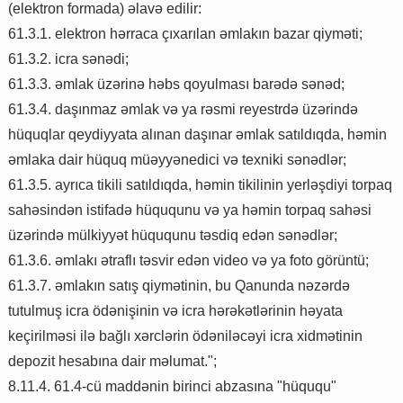
(elektron formada) əlavə edilir:
61.3.1. elektron hərraca çıxarılan əmlakın bazar qiyməti;
61.3.2. icra sənədi;
61.3.3. əmlak üzərinə həbs qoyulması barədə sənəd;
61.3.4. daşınmaz əmlak və ya rəsmi reyestrdə üzərində
hüquqlar qeydiyyata alınan daşınar əmlak satıldıqda, həmin
əmlaka dair hüquq müəyyənedici və texniki sənədlər;
61.3.5. ayrıca tikili satıldıqda, həmin tikilinin yerləşdiyi torpaq
sahəsindən istifadə hüququnu və ya həmin torpaq sahəsi
üzərində mülkiyyət hüququnu təsdiq edən sənədlər;
61.3.6. əmlakı ətraflı təsvir edən video və ya foto görüntü;
61.3.7. əmlakın satış qiymətinin, bu Qanunda nəzərdə
tutulmuş icra ödənişinin və icra hərəkətlərinin həyata
keçirilməsi ilə bağlı xərclərin ödəniləcəyi icra xidmətinin
depozit hesabına dair məlumat.";
8.11.4. 61.4-cü maddənin birinci abzasına "hüququ"