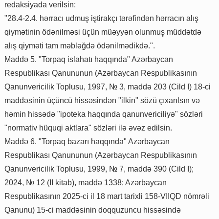
redaksiyada verilsin:
"28.4-2.4. hərracı udmuş iştirakçı tərəfindən hərracın alış
qiymətinin ödənilməsi üçün müəyyən olunmuş müddətdə
alış qiyməti tam məbləğdə ödənilmədikdə.".
Maddə 5. "Torpaq islahatı haqqında" Azərbaycan
Respublikası Qanununun (Azərbaycan Respublikasının
Qanunvericilik Toplusu, 1997, № 3, maddə 203 (Cild I) 18-ci
maddəsinin üçüncü hissəsindən "ilkin" sözü çıxarılsın və
həmin hissədə "ipoteka haqqında qanunvericiliyə" sözləri
"normativ hüquqi aktlara" sözləri ilə əvəz edilsin.
Maddə 6. "Torpaq bazarı haqqında" Azərbaycan
Respublikası Qanununun (Azərbaycan Respublikasının
Qanunvericilik Toplusu, 1999, № 7, maddə 390 (Cild I);
2024, № 12 (II kitab), maddə 1338; Azərbaycan
Respublikasının 2025-ci il 18 mart tarixli 158-VIIQD nömrəli
Qanunu) 15-ci maddəsinin doqquzuncu hissəsində