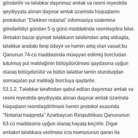
göndərilir və tələbkar daşınmaz əmlak və rəsmi reyestrdə
qeydiyyata alınan daşınar əmlak üzərində hüquqlarını
protokolun "Elektron notariat" informasiya sisteminə
göndərildiyi gündən 5 iş günü müddətində rəsmiləşdirə bilər.
Əmlakın bazar qiyməti tələbkarın tələbindən artıq olduqda,
tələbkar aradakı fərqi ödəyir və həmin artıq olan vəsait bu
Qanunun 74-cü maddəsində müəyyən edilmiş borcludan
tutulmuş pul məbləğinin bölüşdürülməsi qaydasına uyğun
olaraq bölüşdürülür və bütün tələblər təmin olunduqdan
sonraqalan pul məbləği borcluya qaytarılır.
53.1-2. Tələbkar tərəfindən qəbul edilən daşınmaz əmlak və
rəsmi reyestrdə qeydiyyata alınan daşınar əmlak üzərində
hüquqların rəsmiləşdirilməsi həmin protokol əsasında
"Notariat haqqında" Azərbaycan Respublikası Qanununun
63-cü maddəsinə uyğun olaraq həyata keçirilir. Digər
əmlakın tələbkara verilməsi icra məmurunun qərarı ilə