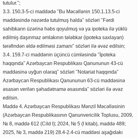
tutulur.";
3.3. 150.3-5-ci maddədə "Bu Məcəllənin 150.1.13.5-ci
maddəsində nəzərdə tutulmuş halda" sözləri "Fərdi
sahibkarın üzərinə həbs qoyulmuş və ya ipoteka ilə yüklü
edilmiş daşınmaz əmlakının tələbkar (ipoteka saxlayan)
tərəfindən əldə edilməsi zamanı" sözləri ilə əvəz edilsin;
3.4. 159.7-ci maddənin üçüncü cümləsində "İpoteka
haqqında" Azərbaycan Respublikası Qanununun 43-cü
maddəsinə uyğun olaraq" sözləri "Notariat haqqında"
Azərbaycan Respublikası Qanununun 63-cü maddəsinə
əsasən verilən şəhadətnamə əsasında" sözləri ilə əvəz
edilsin.
Maddə 4. Azərbaycan Respublikası Mənzil Məcəlləsinin
(Azərbaycan Respublikasının Qanunvericilik Toplusu, 2009,
№ 8, maddə 612 (Cild I); 2024, № 5 (I kitab), maddə 489;
2025, № 3, maddə 219) 28.4-2.4-cü maddəsi aşağıdakı