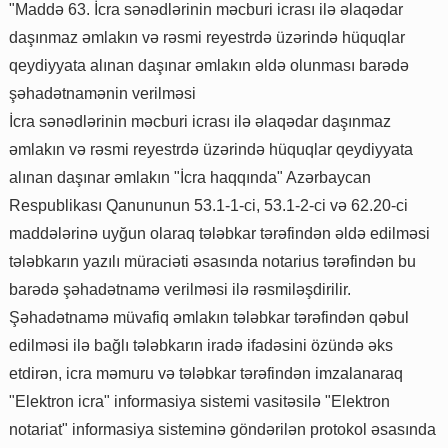
"Maddə 63. İcra sənədlərinin məcburi icrası ilə əlaqədar
daşınmaz əmlakın və rəsmi reyestrdə üzərində hüquqlar
qeydiyyata alınan daşınar əmlakın əldə olunması barədə
şəhadətnamənin verilməsi
İcra sənədlərinin məcburi icrası ilə əlaqədar daşınmaz
əmlakın və rəsmi reyestrdə üzərində hüquqlar qeydiyyata
alınan daşınar əmlakın "İcra haqqında" Azərbaycan
Respublikası Qanununun 53.1-1-ci, 53.1-2-ci və 62.20-ci
maddələrinə uyğun olaraq tələbkar tərəfindən əldə edilməsi
tələbkarın yazılı müraciəti əsasında notarius tərəfindən bu
barədə şəhadətnamə verilməsi ilə rəsmiləşdirilir.
Şəhadətnamə müvafiq əmlakın tələbkar tərəfindən qəbul
edilməsi ilə bağlı tələbkarın iradə ifadəsini özündə əks
etdirən, icra məmuru və tələbkar tərəfindən imzalanaraq
"Elektron icra" informasiya sistemi vasitəsilə "Elektron
notariat" informasiya sisteminə göndərilən protokol əsasında