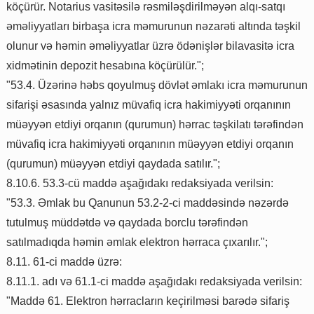
köçürür. Notarius vasitəsilə rəsmiləşdirilməyən alqı-satqı
əməliyyatları birbaşa icra məmurunun nəzarəti altında təşkil
olunur və həmin əməliyyatlar üzrə ödənişlər bilavasitə icra
xidmətinin depozit hesabına köçürülür.";
"53.4. Üzərinə həbs qoyulmuş dövlət əmlakı icra məmurunun
sifarişi əsasında yalnız müvafiq icra hakimiyyəti orqanının
müəyyən etdiyi orqanın (qurumun) hərrac təşkilatı tərəfindən
müvafiq icra hakimiyyəti orqanının müəyyən etdiyi orqanın
(qurumun) müəyyən etdiyi qaydada satılır.";
8.10.6. 53.3-cü maddə aşağıdakı redaksiyada verilsin:
"53.3. Əmlak bu Qanunun 53.2-2-ci maddəsində nəzərdə
tutulmuş müddətdə və qaydada borclu tərəfindən
satılmadıqda həmin əmlak elektron hərraca çıxarılır.";
8.11. 61-ci maddə üzrə:
8.11.1. adı və 61.1-ci maddə aşağıdakı redaksiyada verilsin:
"Maddə 61. Elektron hərracların keçirilməsi barədə sifariş