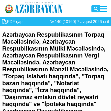
PDF çap
№ 140 (10160) 7 avqust 2026-cı il
Azərbaycan Respublikasının Torpaq
Məcəlləsində, Azərbaycan
Respublikasının Mülki Məcəlləsində,
Azərbaycan Respublikasının Vergi
Məcəlləsində, Azərbaycan
Respublikasının Mənzil Məcəlləsində,
"Torpaq islahatı haqqında", "Torpaq
bazarı haqqında", "Notariat
haqqında", "İcra haqqında",
"Daşınmaz əmlakın dövlət reyestri
haqqında" və "İpoteka haqqında"
Azərbaycan Respublikasının