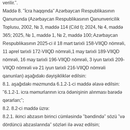
verilir.".
Maddə 8. "İcra haqqında" Azərbaycan Respublikasının
Qanununda (Azərbaycan Respublikasının Qanunvericilik
Toplusu, 2002, № 3, maddə 114 (Cild I); 2024, № 4, maddə
365; 2025, № 1, maddə 1, № 2, maddə 100; Azərbaycan
Respublikasının 2025-ci il 18 mart tarixli 158-VIIQD nömrəli,
11 aprel tarixli 172-VIIQD nömrəli,1 may tarixli 189-VIIQD
nömrəli, 16 may tarixli 196-VIIQD nömrəli, 3 iyun tarixli 209-
VIIQD nömrəli və 21 iyun tarixli 216-VIIQD nömrəli
qanunları) aşağıdakı dəyişikliklər edilsin:
8.1. aşağıdakı məzmunda 6.1.2-1-ci maddə əlavə edilsin:
"6.1.2-1. icra məmurlarının icra ödənişinin alınması barədə
qərarları;";
8.2. 8.2-ci maddə üzrə:
8.2.1. ikinci abzasın birinci cümləsində "bəndində" sözü "və
dördüncü abzaslarında" sözləri ilə əvəz edilsin;