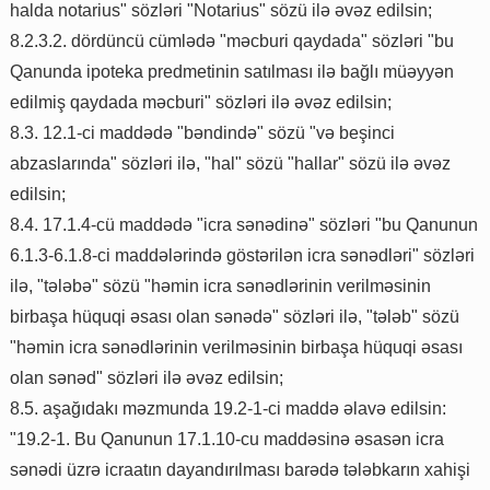
halda notarius" sözləri "Notarius" sözü ilə əvəz edilsin;
8.2.3.2. dördüncü cümlədə "məcburi qaydada" sözləri "bu
Qanunda ipoteka predmetinin satılması ilə bağlı müəyyən
edilmiş qaydada məcburi" sözləri ilə əvəz edilsin;
8.3. 12.1-ci maddədə "bəndində" sözü "və beşinci
abzaslarında" sözləri ilə, "hal" sözü "hallar" sözü ilə əvəz
edilsin;
8.4. 17.1.4-cü maddədə "icra sənədinə" sözləri "bu Qanunun
6.1.3-6.1.8-ci maddələrində göstərilən icra sənədləri" sözləri
ilə, "tələbə" sözü "həmin icra sənədlərinin verilməsinin
birbaşa hüquqi əsası olan sənədə" sözləri ilə, "tələb" sözü
"həmin icra sənədlərinin verilməsinin birbaşa hüquqi əsası
olan sənəd" sözləri ilə əvəz edilsin;
8.5. aşağıdakı məzmunda 19.2-1-ci maddə əlavə edilsin:
"19.2-1. Bu Qanunun 17.1.10-cu maddəsinə əsasən icra
sənədi üzrə icraatın dayandırılması barədə tələbkarın xahişi