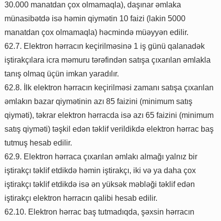
30.000 manatdan çox olmamaqla), daşınar əmlaka
münasibətdə isə həmin qiymətin 10 faizi (lakin 5000
manatdan çox olmamaqla) həcmində müəyyən edilir.
62.7. Elektron hərracın keçirilməsinə 1 iş günü qalanadək
iştirakçılara icra məmuru tərəfindən satışa çıxarılan əmlakla
tanış olmaq üçün imkan yaradılır.
62.8. İlk elektron hərracın keçirilməsi zamanı satışa çıxarılan
əmlakın bazar qiymətinin azı 85 faizini (minimum satış
qiyməti), təkrar elektron hərracda isə azı 65 faizini (minimum
satış qiyməti) təşkil edən təklif verildikdə elektron hərrac baş
tutmuş hesab edilir.
62.9. Elektron hərraca çıxarılan əmlakı almağı yalnız bir
iştirakçı təklif etdikdə həmin iştirakçı, iki və ya daha çox
iştirakçı təklif etdikdə isə ən yüksək məbləği təklif edən
iştirakçı elektron hərracın qalibi hesab edilir.
62.10. Elektron hərrac baş tutmadıqda, şəxsin hərracın