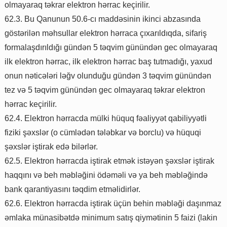
olmayaraq təkrar elektron hərrac keçirilir.
62.3. Bu Qanunun 50.6-cı maddəsinin ikinci abzasında
göstərilən məhsullar elektron hərraca çıxarıldıqda, sifariş
formalaşdırıldığı gündən 5 təqvim günündən gec olmayaraq
ilk elektron hərrac, ilk elektron hərrac baş tutmadığı, yaxud
onun nəticələri ləğv olunduğu gündən 3 təqvim günündən
tez və 5 təqvim günündən gec olmayaraq təkrar elektron
hərrac keçirilir.
62.4. Elektron hərracda mülki hüquq fəaliyyət qabiliyyətli
fiziki şəxslər (o cümlədən tələbkar və borclu) və hüquqi
şəxslər iştirak edə bilərlər.
62.5. Elektron hərracda iştirak etmək istəyən şəxslər iştirak
haqqını və beh məbləğini ödəməli və ya beh məbləğində
bank qarantiyasını təqdim etməlidirlər.
62.6. Elektron hərracda iştirak üçün behin məbləği daşınmaz
əmlaka münasibətdə minimum satış qiymətinin 5 faizi (lakin