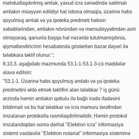
məhdudlaşdırılmış əmlak, yaxud icra sənədində satılmalı
əmlakın müəyyən edildiyi hal istisna olmaqla, üzərinə həbs
qoyulmuş əmlak və ya ipoteka predmeti həbsin
səbəblərindən, əmlakın növündən və mənsubiyyətindən asılı
olmayaraq, qanunla başqa hal nəzərdə tutulmamışdırsa,
qiymətləndiricinin hesabatında göstərilən bazar dəyəri ilə
tələbkara təklif olunur.";
8.10.3. aşağıdakı məzmunda 53.1-1-53.1-3-cü maddələr
əlavə edilsin:
"53.1-1. Üzərinə həbs qoyulmuş əmlakı və ya ipoteka
predmetini əldə etmək təklifini alan tələbkar 7 iş günü
ərzində həmin əmlakın qəbulu ilə bağlı iradə ifadəsini
bildirməli və bu hal tələbkar və icra məmuru tərəfindən
imzalanan protokolla rəsmiləşdirilməlidir. Həmin protokol
imzalandıqdan sonra dərhal "Elektron icra" informasiya
sistemi vasitəsilə "Elektron notariat" informasiya sisteminə