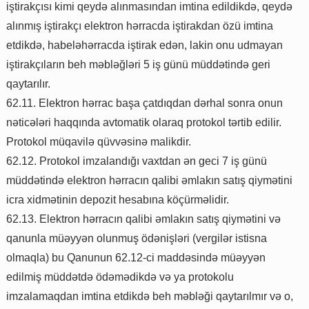
iştirakçısı kimi qeydə alınmasından imtina edildikdə, qeydə
alınmış iştirakçı elektron hərracda iştirakdan özü imtina
etdikdə, habeləhərracda iştirak edən, lakin onu udmayan
iştirakçıların beh məbləğləri 5 iş günü müddətində geri
qaytarılır.
62.11. Elektron hərrac başa çatdıqdan dərhal sonra onun
nəticələri haqqında avtomatik olaraq protokol tərtib edilir.
Protokol müqavilə qüvvəsinə malikdir.
62.12. Protokol imzalandığı vaxtdan ən geci 7 iş günü
müddətində elektron hərracın qalibi əmlakın satış qiymətini
icra xidmətinin depozit hesabına köçürməlidir.
62.13. Elektron hərracın qalibi əmlakın satış qiymətini və
qanunla müəyyən olunmuş ödənişləri (vergilər istisna
olmaqla) bu Qanunun 62.12-ci maddəsində müəyyən
edilmiş müddətdə ödəmədikdə və ya protokolu
imzalamaqdan imtina etdikdə beh məbləği qaytarılmır və o,