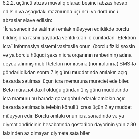
8.2.2. üçüncü abzas müvafiq olaraq beşinci abzas hesab
edilsin və aşağıdakı məzmunda üçüncü və dördüncü
abzaslar əlavə edilsin:
"İcra sənədində satılmalı əmlak müəyyən edildikdə borclu
bildiriş ona rəsmi qaydada verildikdən, o cümlədən "Elektron
icra" informasiya sistemi vasitəsilə onun (borclu fiziki şəxsin
və ya borclu hüquqi şəxsin icra orqanının rəhbərinin) adına
qeydə alınmış mobil telefon nömrəsinə (nömrələrinə) SMS-lə
göndərildikdən sonra 7 iş günü müddətində əmlakın açıq
bazarda satılması üçün icra məmuruna müraciət edə bilər.
Belə müraciət daxil olduğu gündən 1 iş günü müddətində
icra məmuru bu barədə qərar qəbul edərək əmlakın açıq
bazarda satılmaqla tələbin könüllü icrası üçün 2 ay müddət
müəyyən edir. Borclu əmlakı onun icra sənədində və ya
qiymətləndiricinin hesabatında göstərilən dəyərinin yalnız 80
faizindən az olmayan qiymətə sata bilər.