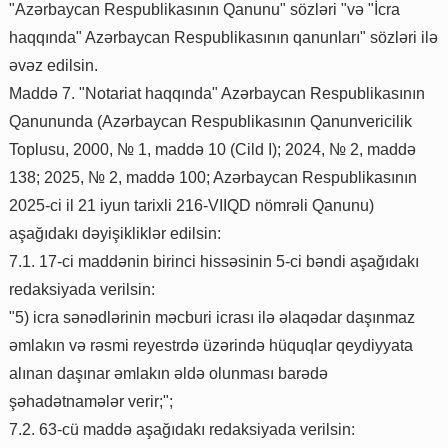
"Azərbaycan Respublikasının Qanunu" sözləri "və "İcra
haqqında" Azərbaycan Respublikasının qanunları" sözləri ilə
əvəz edilsin.
Maddə 7. "Notariat haqqında" Azərbaycan Respublikasının
Qanununda (Azərbaycan Respublikasının Qanunvericilik
Toplusu, 2000, № 1, maddə 10 (Cild I); 2024, № 2, maddə
138; 2025, № 2, maddə 100; Azərbaycan Respublikasının
2025-ci il 21 iyun tarixli 216-VIIQD nömrəli Qanunu)
aşağıdakı dəyişikliklər edilsin:
7.1. 17-ci maddənin birinci hissəsinin 5-ci bəndi aşağıdakı
redaksiyada verilsin:
"5) icra sənədlərinin məcburi icrası ilə əlaqədar daşınmaz
əmlakın və rəsmi reyestrdə üzərində hüquqlar qeydiyyata
alınan daşınar əmlakın əldə olunması barədə
şəhadətnamələr verir;";
7.2. 63-cü maddə aşağıdakı redaksiyada verilsin: