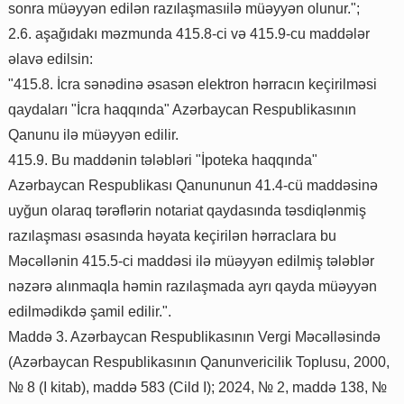
sonra müəyyən edilən razılaşmasıilə müəyyən olunur.";
2.6. aşağıdakı məzmunda 415.8-ci və 415.9-cu maddələr
əlavə edilsin:
"415.8. İcra sənədinə əsasən elektron hərracın keçirilməsi
qaydaları "İcra haqqında" Azərbaycan Respublikasının
Qanunu ilə müəyyən edilir.
415.9. Bu maddənin tələbləri "İpoteka haqqında"
Azərbaycan Respublikası Qanununun 41.4-cü maddəsinə
uyğun olaraq tərəflərin notariat qaydasında təsdiqlənmiş
razılaşması əsasında həyata keçirilən hərraclara bu
Məcəllənin 415.5-ci maddəsi ilə müəyyən edilmiş tələblər
nəzərə alınmaqla həmin razılaşmada ayrı qayda müəyyən
edilmədikdə şamil edilir.".
Maddə 3. Azərbaycan Respublikasının Vergi Məcəlləsində
(Azərbaycan Respublikasının Qanunvericilik Toplusu, 2000,
№ 8 (I kitab), maddə 583 (Cild I); 2024, № 2, maddə 138, №