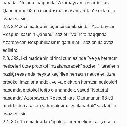
barədə "Notariat haqqında" Azərbaycan Respublikası
Qanununun 63-cü maddəsinə əsasən verilən" sözləri ilə
əvəz edilsin;
2.2. 224.2-ci maddənin üçüncü cümləsində "Azərbaycan
Respublikasının Qanunu" sözləri "və "İcra haqqında"
Azərbaycan Respublikasının qanunları" sözləri ilə əvəz
edilsin;
2.3. 299.1-ci maddənin birinci cümləsində "və ya hərracın
nəticələri üzrə protokol imzalananadək" sözləri ", tərəflərin
razılığı əsasında həyata keçirilən hərracın nəticələri üzrə
protokol imzalananadək və ya elektron hərracın nəticələri
haqqında protokol tərtib olunanadək, yaxud "Notariat
haqqında" Azərbaycan Respublikası Qanununun 63-cü
maddəsinə əsasən şəhadətnamə verilənədək" sözləri ilə
əvəz edilsin;
2.4. 307.1-ci maddədən "ipoteka predmetinin satış üsulu,