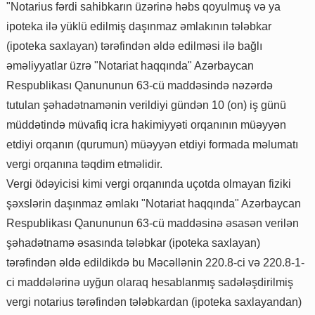
"Notarius fərdi sahibkarın üzərinə həbs qoyulmuş və ya
ipoteka ilə yüklü edilmiş daşınmaz əmlakının tələbkar
(ipoteka saxlayan) tərəfindən əldə edilməsi ilə bağlı
əməliyyatlar üzrə "Notariat haqqında" Azərbaycan
Respublikası Qanununun 63-cü maddəsində nəzərdə
tutulan şəhadətnamənin verildiyi gündən 10 (on) iş günü
müddətində müvafiq icra hakimiyyəti orqanının müəyyən
etdiyi orqanın (qurumun) müəyyən etdiyi formada məlumatı
vergi orqanına təqdim etməlidir.
Vergi ödəyicisi kimi vergi orqanında uçotda olmayan fiziki
şəxslərin daşınmaz əmlakı "Notariat haqqında" Azərbaycan
Respublikası Qanununun 63-cü maddəsinə əsasən verilən
şəhadətnamə əsasında tələbkar (ipoteka saxlayan)
tərəfindən əldə edildikdə bu Məcəllənin 220.8-ci və 220.8-1-
ci maddələrinə uyğun olaraq hesablanmış sadələşdirilmiş
vergi notarius tərəfindən tələbkardan (ipoteka saxlayandan)