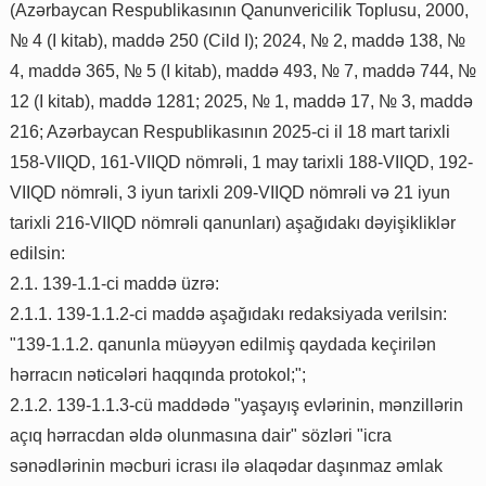
(Azərbaycan Respublikasının Qanunvericilik Toplusu, 2000,
№ 4 (I kitab), maddə 250 (Cild I); 2024, № 2, maddə 138, №
4, maddə 365, № 5 (I kitab), maddə 493, № 7, maddə 744, №
12 (I kitab), maddə 1281; 2025, № 1, maddə 17, № 3, maddə
216; Azərbaycan Respublikasının 2025-ci il 18 mart tarixli
158-VIIQD, 161-VIIQD nömrəli, 1 may tarixli 188-VIIQD, 192-
VIIQD nömrəli, 3 iyun tarixli 209-VIIQD nömrəli və 21 iyun
tarixli 216-VIIQD nömrəli qanunları) aşağıdakı dəyişikliklər
edilsin:
2.1. 139-1.1-ci maddə üzrə:
2.1.1. 139-1.1.2-ci maddə aşağıdakı redaksiyada verilsin:
"139-1.1.2. qanunla müəyyən edilmiş qaydada keçirilən
hərracın nəticələri haqqında protokol;";
2.1.2. 139-1.1.3-cü maddədə "yaşayış evlərinin, mənzillərin
açıq hərracdan əldə olunmasına dair" sözləri "icra
sənədlərinin məcburi icrası ilə əlaqədar daşınmaz əmlak