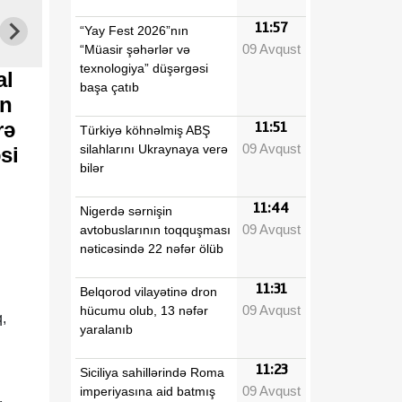
11:57
“Yay Fest 2026”nın
09 Avqust
“Müasir şəhərlər və
texnologiya” düşərgəsi
al
başa çatıb
an
rə
11:51
Türkiyə köhnəlmiş ABŞ
09 Avqust
silahlarını Ukraynaya verə
si
bilər
11:44
Nigerdə sərnişin
09 Avqust
avtobuslarının toqquşması
nəticəsində 22 nəfər ölüb
11:31
Belqorod vilayətinə dron
09 Avqust
hücumu olub, 13 nəfər
,
yaralanıb
11:23
Siciliya sahillərində Roma
09 Avqust
imperiyasına aid batmış