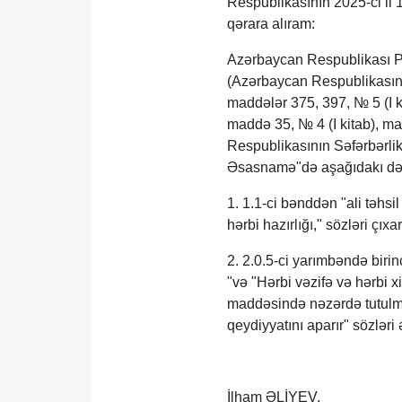
Respublikasının 2025-ci il 
qərara alıram:
Azərbaycan Respublikası Pre
(Azərbaycan Respublikasını
maddələr 375, 397, № 5 (I k
maddə 35, № 4 (I kitab), m
Respublikasının Səfərbərli
Əsasnamə"də aşağıdakı dəyiş
1. 1.1-ci bənddən "ali təhsi
hərbi hazırlığı," sözləri çıxar
2. 2.0.5-ci yarımbəndə birin
"və "Hərbi vəzifə və hərbi
maddəsində nəzərdə tutulmuş 
qeydiyyatını aparır" sözləri 
İlham ƏLİYEV,