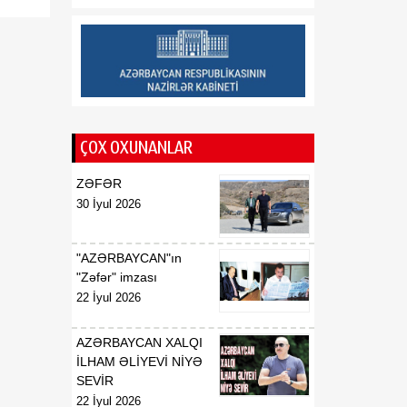
tərəqqiyə yol açıb
20:30
Vaşinqton Bəyannaməsi –
08 Avqust
qlobal xaos fonunda
işləyən sülh modeli
ÇOX OXUNANLAR
ZƏFƏR
30 İyul 2026
"AZƏRBAYCAN"ın
"Zəfər" imzası
22 İyul 2026
AZƏRBAYCAN XALQI
İLHAM ƏLİYEVİ NİYƏ
SEVİR
22 İyul 2026