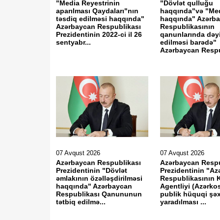
"Media Reyestrinin
"Dövlət qulluğu
aparılması Qaydaları"nın
haqqında"və "Me
təsdiq edilməsi haqqında"
haqqında" Azərb
Azərbaycan Respublikası
Respublikasının
Prezidentinin 2022-ci il 26
qanunlarında dəyi
sentyabr...
edilməsi barədə"
Azərbaycan Respu
07 Avqust 2026
07 Avqust 2026
Azərbaycan Respublikası
Azərbaycan Respu
Prezidentinin "Dövlət
Prezidentinin "A
əmlakının özəlləşdirilməsi
Respublikasının 
haqqında" Azərbaycan
Agentliyi (Azərk
Respublikası Qanununun
publik hüquqi şə
tətbiq edilmə...
yaradılması ...