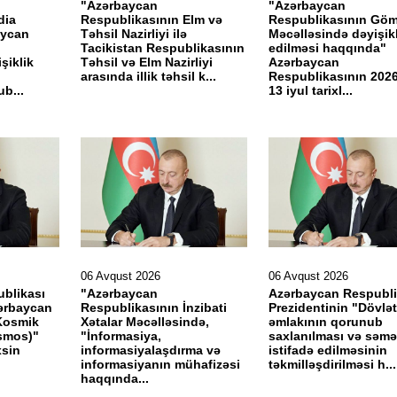
"Azərbaycan
"Azərbaycan
dia
Respublikasının Elm və
Respublikasının Gö
aycan
Təhsil Nazirliyi ilə
Məcəlləsində dəyişikl
Tacikistan Respublikasının
edilməsi haqqında"
şiklik
Təhsil və Elm Nazirliyi
Azərbaycan
arasında illik təhsil k...
Respublikasının 2026-
b...
13 iyul tarixl...
06 Avqust 2026
06 Avqust 2026
blikası
"Azərbaycan
Azərbaycan Respubli
zərbaycan
Respublikasının İnzibati
Prezidentinin "Dövlət
Kosmik
Xətalar Məcəlləsində,
əmlakının qorunub
osmos)"
"İnformasiya,
saxlanılması və səmər
xsin
informasiyalaşdırma və
istifadə edilməsinin
informasiyanın mühafizəsi
təkmilləşdirilməsi h...
haqqında...