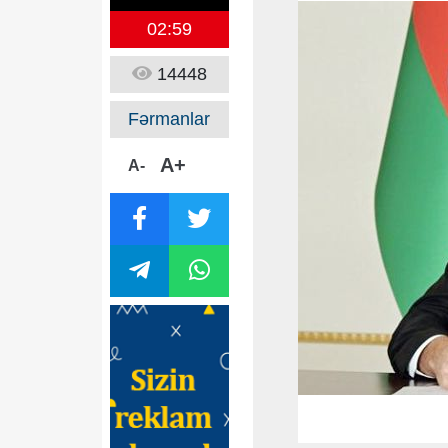
02:59
14448
Fərmanlar
A+
A-