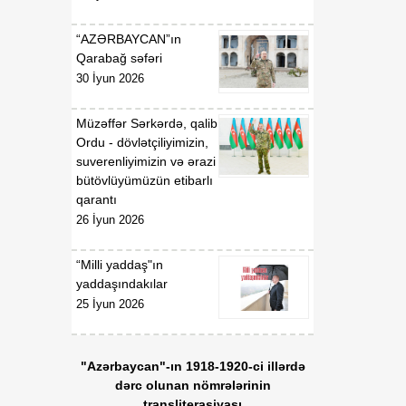
“AZƏRBAYCAN”ın
Qarabağ səfəri
30 İyun 2026
Müzəffər Sərkərdə, qalib
Ordu - dövlətçiliyimizin,
suverenliyimizin və ərazi
bütövlüyümüzün etibarlı
qarantı
26 İyun 2026
“Milli yaddaş"ın
yaddaşındakılar
25 İyun 2026
"Azərbaycan"-ın 1918-1920-ci illərdə
dərc olunan nömrələrinin
transliterasiyası