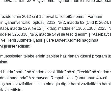
14 fevral tarixli 138-VIIQD nömrəli Qanununun icrası ilə əlaqəda
zidentinin 2012-ci il 13 fevral tarixli 593 nömrəli Fərmanı
n Qanunvericilik Toplusu, 2012, № 2, maddə 82 (Cild I); 2024,
itab), maddə 529, № 12 (II kitab), maddələr 1366, 1383; 2025, 
addələr 325, 338, № 6, maddə 549) ilə təsdiq edilmiş "Azərbayc
k və Hərbi Xidmətə Çağırış üzrə Dövlət Xidməti haqqında
ikliklər edilsin:
l müəssisələri tələbələrinin zabitlər hazırlanan xüsusi proqram ü
ılsın.
ci halda "hərbi" sözündən əvvəl "ilkin" sözü, "keçirir" sözündən
 xidmət haqqında" Azərbaycan Respublikası Qanununun 4.4-cü
hərbi vəzifəlilər istisna olmaqla digər hərbi vəzifəlilərin hərbi
əlavə edilsin.