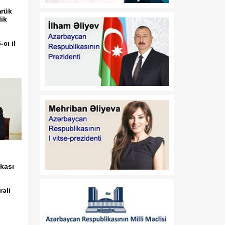
mrük
21:45
Paytaxtın Yasamal
ik
08 Avqust
rayonunda keçirilən
ödənişsiz skrinninq
cı il
aksiyasında 400-ə yaxın
qadın müayinə olunub
21:30
Xocavənddə buldozerin
08 Avqust
minaya düşməsi ilə bağlı
araşdırma aparılır
21:15
Prezident İlham Əliyev
08 Avqust
Vaşinqton Zirvə
Görüşünün ildönümü
münasibətilə ABŞ
kası
Prezidentinə məktub
ünvanlayıb
əli
21:00
Vaşinqton görüşü
08 Avqust
regionda inkişaf və