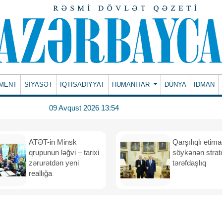
MENT
SİYASƏT
İQTİSADİYYAT
HUMANITAR
DÜNYA
İDMAN
09 Avqust 2026 13:54
ATƏT-in Minsk
Qarşılıqlı etim
qrupunun ləğvi – tarixi
söykənən strate
zərurətdən yeni
tərəfdaşlıq
reallığa