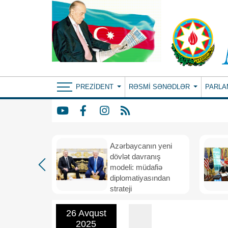
PREZIDENT
RƏSMI SƏNƏDLƏR
PARLA
Azərbaycanın yeni
bir il
dövlət davranış
ubi
modeli: müdafiə
eni
diplomatiyasından
nizamı və
strateji
n strateji
təşəbbüskarlığa
26 Avqust
2025