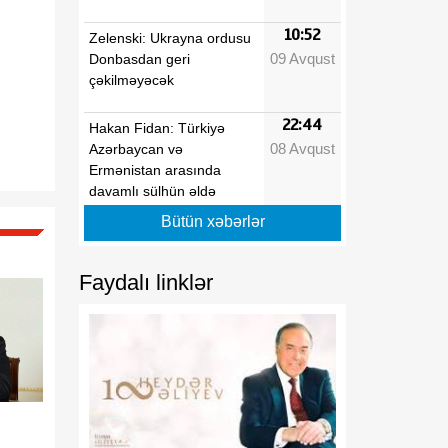
10:52
Zelenski: Ukrayna ordusu
09 Avqust
Donbasdan geri
çəkilməyəcək
22:44
Hakan Fidan: Türkiyə
08 Avqust
Azərbaycan və
Ermənistan arasında
davamlı sülhün əldə
edilməsi səylərini
Bütün xəbərlər
dəstəkləyir
Faydalı linklər
22:10
Bakıdan Limaya uzanan
08 Avqust
yeni körpü: Azərbaycanın
Perudakı strateji
sərmayəsi
22:00
MDU və Azərbaycan
08 Avqust
Texniki Universiteti birgə
kadr hazırlığına başlayır