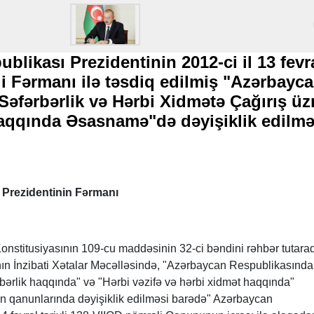
likası Prezidentinin 2012-ci il 13 fevr
li Fərmanı ilə təsdiq edilmiş "Azərbayc
Səfərbərlik və Hərbi Xidmətə Çağırış üz
aqqında Əsasnamə"də dəyişiklik edilmə
Prezidentinin Fərmanı
nstitusiyasının 109-cu maddəsinin 32-ci bəndini rəhbər tutaraq
n İnzibati Xətalar Məcəlləsində, "Azərbaycan Respublikasında
ərbərlik haqqında" və "Hərbi vəzifə və hərbi xidmət haqqında"
 qanunlarında dəyişiklik edilməsi barədə" Azərbaycan