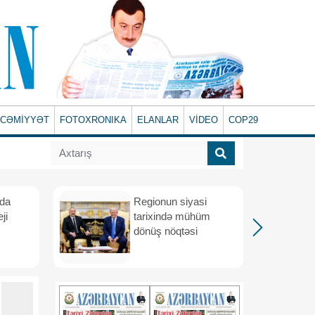
CƏMİYYƏT
FOTOXRONIKA
ELANLAR
VİDEO
COP29
ada
Regionun siyasi
ji
tarixində mühüm
dönüş nöqtəsi