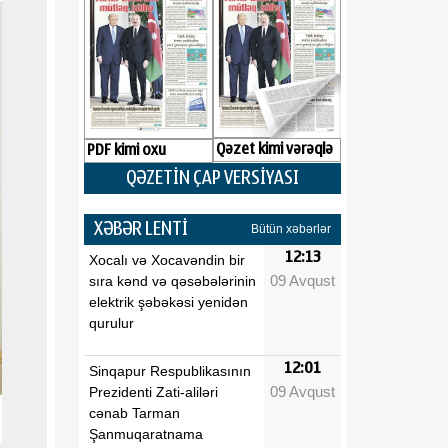
Qəzet kimi vərəqlə
PDF kimi oxu
QƏZETİN ÇAP VERSİYASI
XƏBƏR LENTİ
Bütün xəbərlər
12:13
Xocalı və Xocavəndin bir
09 Avqust
sıra kənd və qəsəbələrinin
elektrik şəbəkəsi yenidən
qurulur
12:01
Sinqapur Respublikasının
09 Avqust
Prezidenti Zati-aliləri
cənab Tarman
Şanmuqaratnama