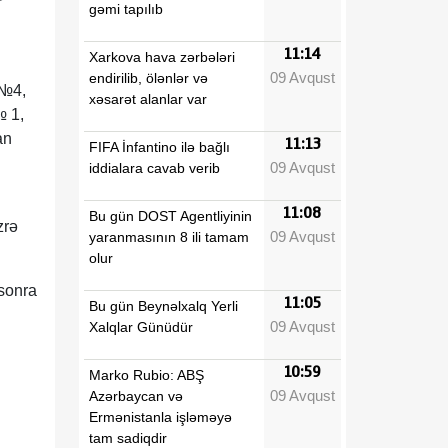
r
gəmi tapılıb
11:14
Xarkova hava zərbələri
09 Avqust
endirilib, ölənlər və
 №4,
xəsarət alanlar var
№ 1,
an
11:13
FIFA İnfantino ilə bağlı
09 Avqust
iddialara cavab verib
11:08
Bu gün DOST Agentliyinin
zrə
09 Avqust
yaranmasının 8 ili tamam
olur
 sonra
11:05
Bu gün Beynəlxalq Yerli
09 Avqust
Xalqlar Günüdür
10:59
Marko Rubio: ABŞ
09 Avqust
Azərbaycan və
Ermənistanla işləməyə
tam sadiqdir