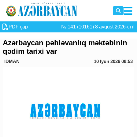
PDF çap
№ 141 (10161) 8 avqust 2026-cı il
Azərbaycan pəhləvanlıq məktəbinin
qədim tarixi var
İDMAN
10 İyun 2026 08:53