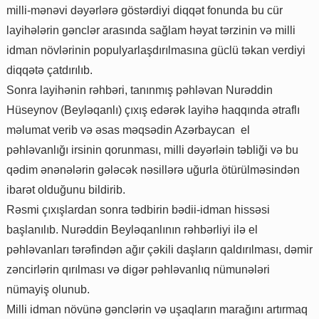
milli-mənəvi dəyərlərə göstərdiyi diqqət fonunda bu cür
layihələrin gənclər arasında sağlam həyat tərzinin və milli
idman növlərinin populyarlaşdırılmasına güclü təkan verdiyi
diqqətə çatdırılıb.
Sonra layihənin rəhbəri, tanınmış pəhləvan Nurəddin
Hüseynov (Beyləqanlı) çıxış edərək layihə haqqında ətraflı
məlumat verib və əsas məqsədin Azərbaycan el
pəhləvanlığı irsinin qorunması, milli dəyərləin təbliği və bu
qədim ənənələrin gələcək nəsillərə uğurla ötürülməsindən
ibarət olduğunu bildirib.
Rəsmi çıxışlardan sonra tədbirin bədii-idman hissəsi
başlanılıb. Nurəddin Beyləqanlının rəhbərliyi ilə el
pəhləvanları tərəfindən ağır çəkili daşların qaldırılması, dəmir
zəncirlərin qırılması və digər pəhləvanlıq nümunələri
nümayiş olunub.
Milli idman növünə gənclərin və uşaqların marağını artırmaq