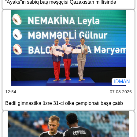
“Ayaks”ın sabiq baş məşqçisi Qazaxıstan millisində
İDMAN
12:54
07.08.2026
Bədii gimnastika üzrə 31-ci ölkə çempionatı başa çatıb