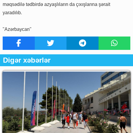
məqsədilə tədbirdə azyaşlıların da çıxışlarına şərait
yaradılıb.
"Azərbaycan"
Digər xəbərlər