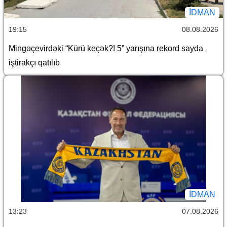
İDMAN
19:15
08.08.2026
Mingəçevirdəki “Kürü keçək?! 5” yarışına rekord sayda
iştirakçı qatılıb
İDMAN
13:23
07.08.2026