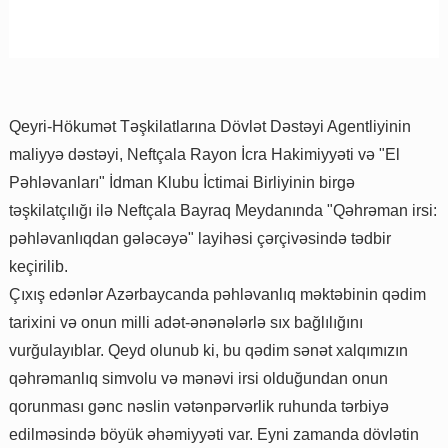
Qeyri-Hökumət Təşkilatlarına Dövlət Dəstəyi Agentliyinin
maliyyə dəstəyi, Neftçala Rayon İcra Hakimiyyəti və "El
Pəhləvanları" İdman Klubu İctimai Birliyinin birgə
təşkilatçılığı ilə Neftçala Bayraq Meydanında "Qəhrəman irsi:
pəhləvanlıqdan gələcəyə" layihəsi çərçivəsində tədbir
keçirilib.
Çıxış edənlər Azərbaycanda pəhləvanlıq məktəbinin qədim
tarixini və onun milli adət-ənənələrlə sıx bağlılığını
vurğulayıblar. Qeyd olunub ki, bu qədim sənət xalqımızın
qəhrəmanlıq simvolu və mənəvi irsi olduğundan onun
qorunması gənc nəslin vətənpərvərlik ruhunda tərbiyə
edilməsində böyük əhəmiyyəti var. Eyni zamanda dövlətin