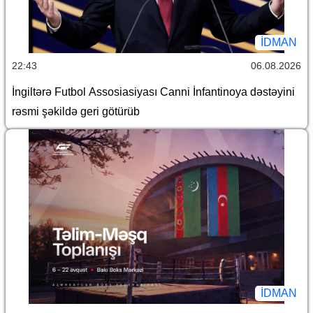
İDMAN
22:43
06.08.2026
İngiltərə Futbol Assosiasiyası Canni İnfantinoya dəstəyini
rəsmi şəkildə geri götürüb
İDMAN