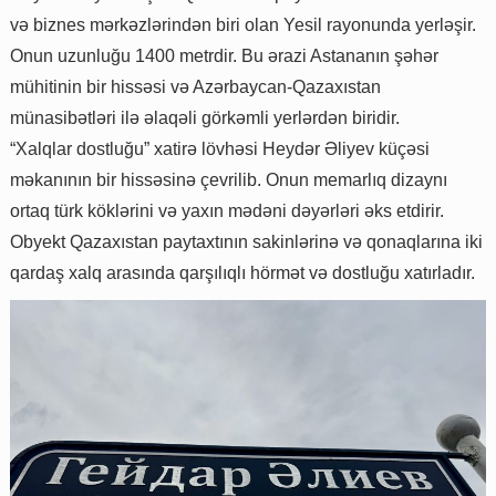
və biznes mərkəzlərindən biri olan Yesil rayonunda yerləşir.
Onun uzunluğu 1400 metrdir. Bu ərazi Astananın şəhər
mühitinin bir hissəsi və Azərbaycan-Qazaxıstan
münasibətləri ilə əlaqəli görkəmli yerlərdən biridir.
“Xalqlar dostluğu” xatirə lövhəsi Heydər Əliyev küçəsi
məkanının bir hissəsinə çevrilib. Onun memarlıq dizaynı
ortaq türk köklərini və yaxın mədəni dəyərləri əks etdirir.
Obyekt Qazaxıstan paytaxtının sakinlərinə və qonaqlarına iki
qardaş xalq arasında qarşılıqlı hörmət və dostluğu xatırladır.