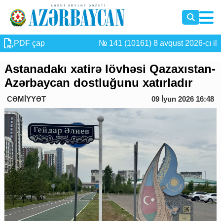
PDF çap
№ 141 (10161) 8 avqust 2026-cı il
Astanadakı xatirə lövhəsi Qazaxıstan-
Azərbaycan dostluğunu xatırladır
CƏMİYYƏT
09 İyun 2026 16:48