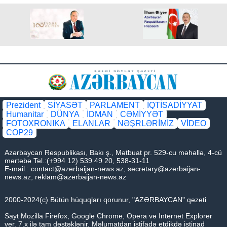
Prezident
SİYASƏT
PARLAMENT
İQTİSADİYYAT
Humanitar
DÜNYA
İDMAN
CƏMİYYƏT
FOTOXRONIKA
ELANLAR
NƏŞRLƏRİMİZ
VİDEO
COP29
Azərbaycan Respublikası, Bakı ş., Mətbuat pr. 529-cu məhəllə, 4-cü
mərtəbə Tel.:(+994 12) 539 49 20, 538-31-11
E-mail.:
contact@azerbaijan-news.az
;
secretary@azerbaijan-
news.az
,
reklam@azerbaijan-news.az
2000-2024(c) Bütün hüquqları qorunur, "AZƏRBAYCAN" qəzeti
Sayt Mozilla Firefox, Google Chrome, Opera və Internet Explorer
ver. 7.x ilə tam dəstəklənir. Məlumatdan istifadə etdikdə istinad