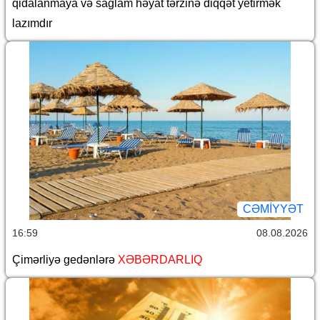
qidalanmaya və sağlam həyat tərzinə diqqət yetirmək
lazımdır
CƏMİYYƏT
16:59
08.08.2026
Çimərliyə gedənlərə
XƏBƏRDARLIQ