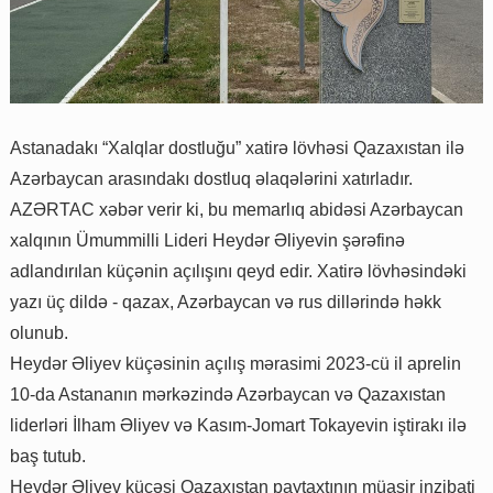
Astanadakı “Xalqlar dostluğu” xatirə lövhəsi Qazaxıstan ilə
Azərbaycan arasındakı dostluq əlaqələrini xatırladır.
AZƏRTAC xəbər verir ki, bu memarlıq abidəsi Azərbaycan
xalqının Ümummilli Lideri Heydər Əliyevin şərəfinə
adlandırılan küçənin açılışını qeyd edir. Xatirə lövhəsindəki
yazı üç dildə - qazax, Azərbaycan və rus dillərində həkk
olunub.
Heydər Əliyev küçəsinin açılış mərasimi 2023-cü il aprelin
10-da Astananın mərkəzində Azərbaycan və Qazaxıstan
liderləri İlham Əliyev və Kasım-Jomart Tokayevin iştirakı ilə
baş tutub.
Heydər Əliyev küçəsi Qazaxıstan paytaxtının müasir inzibati