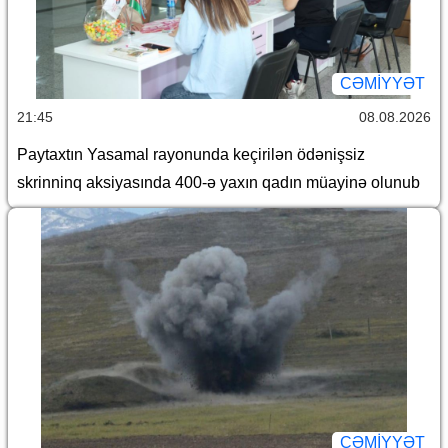
CƏMİYYƏT
21:45
08.08.2026
Paytaxtın Yasamal rayonunda keçirilən ödənişsiz
skrinninq aksiyasında 400-ə yaxın qadın müayinə olunub
CƏMİYYƏT