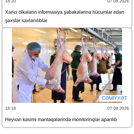
18:20
07.08.2026
Xarici ölkələrin informasiya şəbəkələrinə hücumlar edən
şəxslər saxlanılıblar
CƏMİYYƏT
18:18
07.08.2026
Heyvan kəsimi məntəqələrində monitorinqlər aparılıb