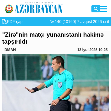
PDF çap
№ 140 (10160) 7 avqust 2026-cı il
"Zirə"nin matçı yunanıstanlı hakimə
tapşırıldı
İDMAN
13 İyul 2025 10:25