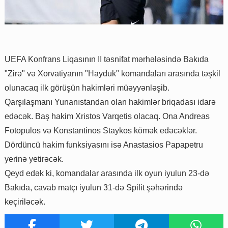
UEFA Konfrans Liqasının II təsnifat mərhələsində Bakıda
"Zirə" və Xorvatiyanın "Hayduk" komandaları arasında təşkil
olunacaq ilk görüşün hakimləri müəyyənləşib.
Qarşılaşmanı Yunanıstandan olan hakimlər briqadası idarə
edəcək. Baş hakim Xristos Varqetis olacaq. Ona Andreas
Fotopulos və Konstantinos Staykos kömək edəcəklər.
Dördüncü hakim funksiyasını isə Anastasios Papapetru
yerinə yetirəcək.
Qeyd edək ki, komandalar arasında ilk oyun iyulun 23-də
Bakıda, cavab matçı iyulun 31-də Spilit şəhərində
keçiriləcək.