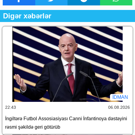
Digər xəbərlər
İDMAN
22:43
06.08.2026
İngiltərə Futbol Assosiasiyası Canni İnfantinoya dəstəyini
rəsmi şəkildə geri götürüb