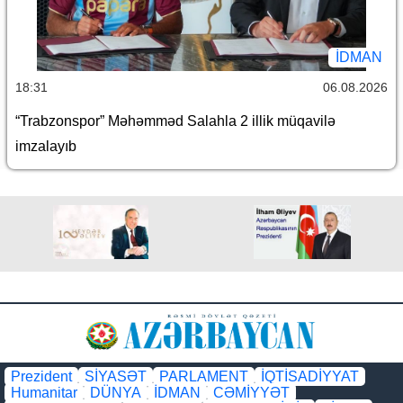
İDMAN
18:31
06.08.2026
“Trabzonspor” Məhəmməd Salahla 2 illik müqavilə
imzalayıb
Prezident
SİYASƏT
PARLAMENT
İQTİSADİYYAT
Humanitar
DÜNYA
İDMAN
CƏMİYYƏT