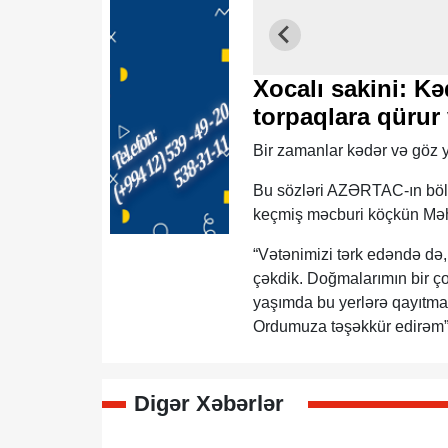
Xocalı sakini: Kə
torpaqlara qürur
Bir zamanlar kədər və göz ya
Bu sözləri AZƏRTAC-ın böl
keçmiş məcburi köçkün Mə
“Vətənimizi tərk edəndə də,
çəkdik. Doğmalarımın bir ço
yaşımda bu yerlərə qayıtmaq
Ordumuza təşəkkür edirəm”, 
Digər Xəbərlər