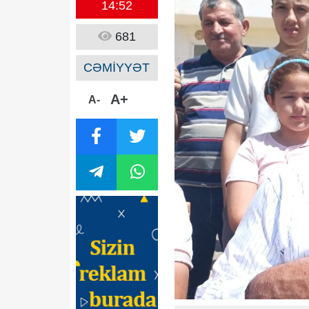
14:52
681
CƏMİYYƏT
A+
A-