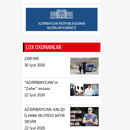
13:20
Türkiyədə cinayətə sövq
07 Avqust
edilən uşaqlarla bağlı yeni
qanun qəbul olunur
13:19
Avropada meşə yanğınları
07 Avqust
19 milyard avrodan çox
zərər vurub
ÇOX OXUNANLAR
ZƏFƏR
30 İyul 2026
"AZƏRBAYCAN"ın
"Zəfər" imzası
22 İyul 2026
AZƏRBAYCAN XALQI
İLHAM ƏLİYEVİ NİYƏ
SEVİR
22 İyul 2026