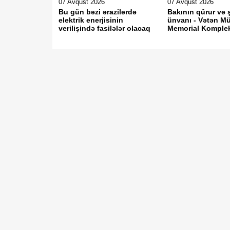
07 Avqust 2026
07 Avqust 2026
Bu gün bəzi ərazilərdə
Bakının qürur və 
elektrik enerjisinin
ünvanı - Vətən Mü
verilişində fasilələr olacaq
Memorial Komple