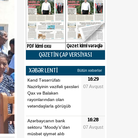
Qəzet kimi vərəqlə
PDF kimi oxu
QƏZETİN ÇAP VERSİYASI
XƏBƏR LENTİ
Bütün xəbərlər
16:29
Kənd Təsərrüfatı
07 Avqust
Nazirliyinin vəzifəli şəxsləri
Qax və Balakən
rayonlarından olan
vətəndaşlarla görüşüb
16:28
Azərbaycanın bank
07 Avqust
sektoru “Moody’s”dən
müsbət qiymət alıb