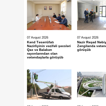
07 Avqust 2026
07 Avqust 2026
Kənd Təsərrüfatı
Nazir Rəşad Nəbi
Nazirliyinin vəzifəli şəxsləri
Zəngilanda vətən
Qax və Balakən
görüşüb
rayonlarından olan
vətəndaşlarla görüşüb