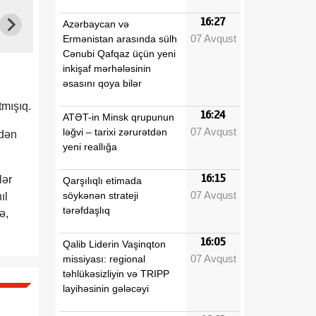
16:27
Azərbaycan və
07 Avqust
Ermənistan arasında sülh
Cənubi Qafqaz üçün yeni
inkişaf mərhələsinin
əsasını qoya bilər
tmışıq.
16:24
ATƏT-in Minsk qrupunun
07 Avqust
ləğvi – tarixi zərurətdən
edən
yeni reallığa
16:15
lər
Qarşılıqlı etimada
07 Avqust
söykənən strateji
ıl
tərəfdaşlıq
ə,
16:05
Qalib Liderin Vaşinqton
07 Avqust
missiyası: regional
təhlükəsizliyin və TRIPP
layihəsinin gələcəyi