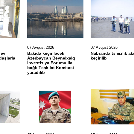
07 Avqust 2026
07 Avqust 2026
yev
Bakıda keçiriləcək
Nabranda təmizlik ak
daşlarla
Azərbaycan Beynəlxalq
keçirilib
İnvestisiya Forumu ilə
bağlı Təşkilat Komitəsi
yaradılıb