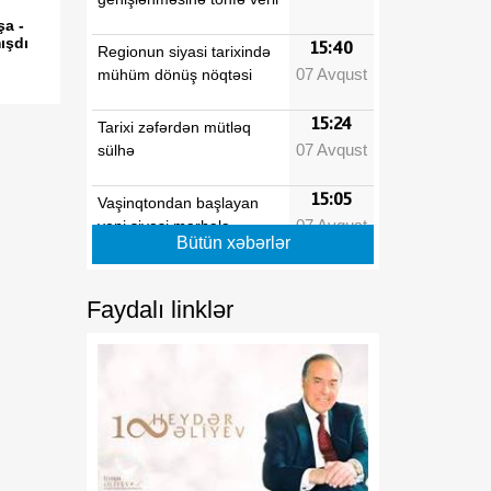
şa -
ışdı
15:40
Regionun siyasi tarixində
07 Avqust
mühüm dönüş nöqtəsi
15:24
Tarixi zəfərdən mütləq
07 Avqust
sülhə
15:05
Vaşinqtondan başlayan
07 Avqust
yeni siyasi mərhələ
Bütün xəbərlər
14:48
Cənubi Qafqazda
07 Avqust
uzunmüddətli sülh və
Faydalı linklər
iqtisadi inteqrasiyanın
başlanğıcı
13:39
Tailandda 14 yaşlı şagird 8
07 Avqust
adamı qətlə yetirəndən
sonra intihar edib