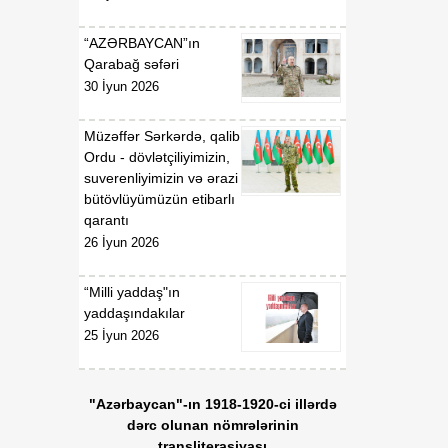
“AZƏRBAYCAN”ın
Qarabağ səfəri
30 İyun 2026
Müzəffər Sərkərdə, qalib
Ordu - dövlətçiliyimizin,
suverenliyimizin və ərazi
bütövlüyümüzün etibarlı
qarantı
26 İyun 2026
“Milli yaddaş"ın
yaddaşındakılar
25 İyun 2026
"Azərbaycan"-ın 1918-1920-ci illərdə
dərc olunan nömrələrinin
transliterasiyası