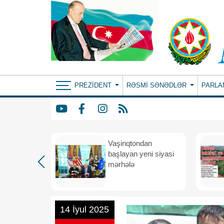
PREZIDENT
RƏSMI SƏNƏDLƏR
PARLA
rdən
Vaşinqtondan
hə
başlayan yeni siyasi
mərhələ
14 İyul 2025