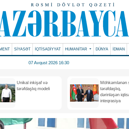
MENT
SİYASƏT
İQTİSADİYYAT
HUMANITAR
DÜNYA
İDMAN
07 Avqust 2026 16:30
Unikal inkişaf və
Möhkəmlənən st
tərəfdaşlıq modeli
tərəfdaşlıq,
dərinləşən iqtis
inteqrasiya