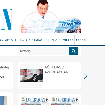
CƏMİYYƏT
FOTOXRONIKA
ELANLAR
VİDEO
COP29
rateji
AĞIR DAŞLI
AZƏRBAYCAN
adi