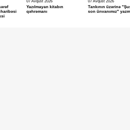
07 Avqust 2026
07 Avqust 2026
şərəf
Yazılmayan kitabın
Tankının üzərinə "Şu
haribəsi
qəhrəmanı
son ünvanımız" yazm
ksi