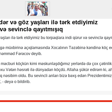
dər və göz yaşları ilə tərk etdiyimiz
 və sevinclə qayıtmışıq
şları ilə tərk etdiyimiz bu torpaqlara indi qürur və sevinclə qayı
gə müxbirinə açıqlamasında Xocalının Təzəbinə kəndinə köç 
həmməd Fərəcov deyib.
 məcburi köçkün kimi məskunlaşdığımız yerlərdə də çox çətinlik
xu Vətən həsrəti ilə dünyadan köçdü. Allaha şükür edirəm ki, ah
 nəsibim oldu. Bu sevincli anları bizə bəxş edən Prezidentimiz
- deyə o bildirib.