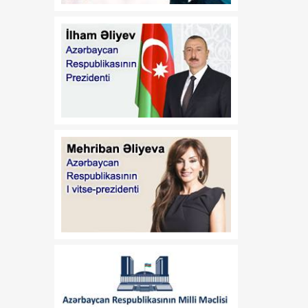
13:26
Bakıda keçiriləcək
07 Avqust
Azərbaycan Beynəlxalq
İnvestisiya Forumu ilə
bağlı Təşkilat Komitəsi
yaradılıb
13:24
Deputat: ABŞ-də
07 Avqust
paraflanan sülh sənədi
Cənubi Qafqazda yeni
geosiyasi mərhələnin
əsasını qoyub
13:23
“Ayaks”ın sabiq baş
07 Avqust
məşqçisi Qazaxıstan
millisində
13:22
ABŞ-də çip istehsalında
07 Avqust
istifadə olunan əsas
xammala gömrük rüsumu
tətbiq edilib