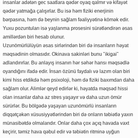
insanlar adətən gec saatlara qədər oyaq qalmır və kifayət
qədər yatmağa çalışırlar. Bu isə həm fiziki enerjinin
bərpasına, həm də beynin sağlam fəaliyyətinə kömək edir.
Yuxu pozuntuları isə yaşlanma prosesini sürətləndirən əsas
amillərdən biri hesab olunur.
Uzunömürlülüyün əsas sirlərindən biri də insanların həyat
məqsədinin olmasıdır. Okinava sakinləri bunu "ikigai"
adlandırırlar. Bu anlayış insanın hər səhər hansı məqsədlə
oyandığını ifadə edir. İnsan özünü faydalı və lazım olan biri
kimi hiss etdikdə həm psixoloji, həm də fiziki baxımdan daha
sağlam olur. Alimlər qeyd edirlər ki, həyatda məqsəd hissi
olan insanlar daha az stres yaşayır və daha uzun ömür
sürürlər. Bu bölgədə yaşayan uzunömürlü insanların
diqqətçəkən xüsusiyyətlərindən biri də onların təbiətlə yaxın
münasibətdə olmalarıdır. Onlar daha çox açıq havada vaxt
keçirir, təmiz hava qəbul edir və təbiətin ritminə uyğun