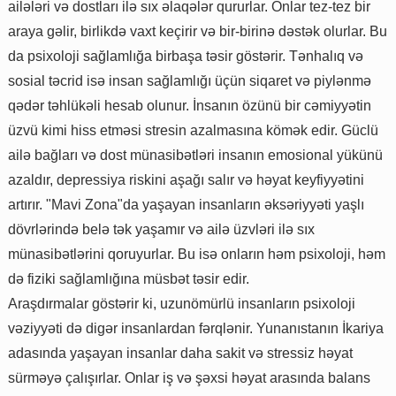
ailələri və dostları ilə sıx əlaqələr qururlar. Onlar tez-tez bir
araya gəlir, birlikdə vaxt keçirir və bir-birinə dəstək olurlar. Bu
da psixoloji sağlamlığa birbaşa təsir göstərir. Tənhalıq və
sosial təcrid isə insan sağlamlığı üçün siqaret və piylənmə
qədər təhlükəli hesab olunur. İnsanın özünü bir cəmiyyətin
üzvü kimi hiss etməsi stresin azalmasına kömək edir. Güclü
ailə bağları və dost münasibətləri insanın emosional yükünü
azaldır, depressiya riskini aşağı salır və həyat keyfiyyətini
artırır. "Mavi Zona"da yaşayan insanların əksəriyyəti yaşlı
dövrlərində belə tək yaşamır və ailə üzvləri ilə sıx
münasibətlərini qoruyurlar. Bu isə onların həm psixoloji, həm
də fiziki sağlamlığına müsbət təsir edir.
Araşdırmalar göstərir ki, uzunömürlü insanların psixoloji
vəziyyəti də digər insanlardan fərqlənir. Yunanıstanın İkariya
adasında yaşayan insanlar daha sakit və stressiz həyat
sürməyə çalışırlar. Onlar iş və şəxsi həyat arasında balans