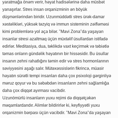
yaratmağa önəm verir, həyat hadisələrinə daha müsbət
yanaşırlar. Stres insan orqanizminin ən böyük
düşmənlərindən biridir. Uzunmüddətli stres ürək-damar
xəstəlikləri, yüksək təzyiq və immun sisteminin zəifləməsi
kimi problemlərə yol aça bilər. "Mavi Zona"da yaşayan
insanlar stresi azaltmaq üçün müxtəlif üsullardan istifadə
edirlər. Meditasiya, dua, təklikdə vaxt keçirmək və təbiətlə
təmas onların gündəlik həyatının bir hissəsidir. Bu üsullar
insanın zehni rahatlığını təmin edir və stres hormonlarının
səviyyəsini aşağı salır. Mütəxəssislərin fikrincə, müasir
həyatın sürətli tempi insanları daha çox psixoloji gərginliyə
məruz qoyur və bu səbəbdən insanların zehni sağlamlığa
daha çox diqqət ayırması vacibdir.
Uzunömürlü insanların yuxu rejimi də diqqətçəkən
məqamlardandır. Alimlər bildirirlər ki, keyfiyyətli yuxu
orqanizmin bərpası üçün vacibdir. "Mavi Zona"da yaşayan