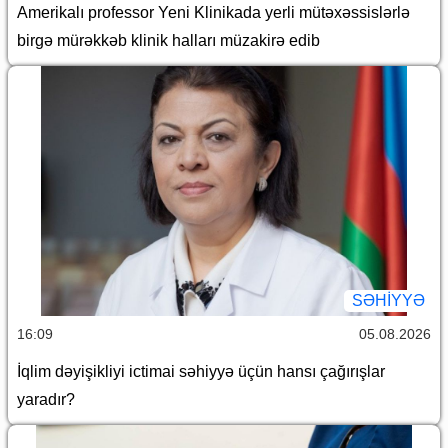
Amerikalı professor Yeni Klinikada yerli mütəxəssislərlə
birgə mürəkkəb klinik halları müzakirə edib
SƏHIYYƏ
16:09
05.08.2026
İqlim dəyişikliyi ictimai səhiyyə üçün hansı çağırışlar
yaradır?