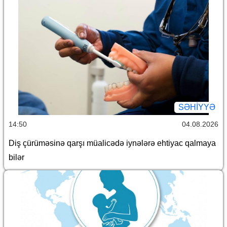
SƏHIYYƏ
14:50
04.08.2026
Diş çürüməsinə qarşı müalicədə iynələrə ehtiyac qalmaya
bilər