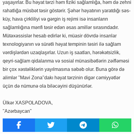
yaşayırlar. Bu həyat tərzi həm fiziki sağlamlığa, həm də zehni
rahatlığa müsbət təsir göstərir. Şəhər həyatının yaratdığı səs-
küy, hava çirkliliyi və gərgin iş rejimi isə insanların
sağlamlığına mənfi təsir edən əsas amillər sırasındadır.
Mütəxəssislər hesab edirlər ki, müasir dövrdə insanlar
texnologiyanın və sürətli həyat tempinin təsiri ilə sağlam
vərdişlərdən uzaqlaşırlar. Uzun iş saatları, hərəkətsizlik,
qeyri-sağlam qidalanma və sosial münasibətlərin zəifləməsi
bir çox xəstəliklərin yayılmasına səbəb olur. Buna görə də
alimlər "Mavi Zona"dakı həyat tərzinin digər cəmiyyətlər
üçün də nümunə ola biləcəyini düşünürlər.
Ülkər XASPOLADOVA,
"Azərbaycan"