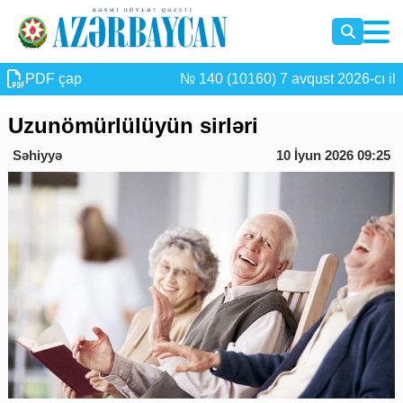
PDF çap
№ 140 (10160) 7 avqust 2026-cı il
Uzunömürlülüyün sirləri
Səhiyyə
10 İyun 2026 09:25