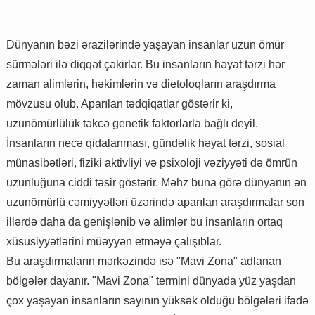
Dünyanın bəzi ərazilərində yaşayan insanlar uzun ömür
sürmələri ilə diqqət çəkirlər. Bu insanların həyat tərzi hər
zaman alimlərin, həkimlərin və dietoloqların araşdırma
mövzusu olub. Aparılan tədqiqatlar göstərir ki,
uzunömürlülük təkcə genetik faktorlarla bağlı deyil.
İnsanların necə qidalanması, gündəlik həyat tərzi, sosial
münasibətləri, fiziki aktivliyi və psixoloji vəziyyəti də ömrün
uzunluğuna ciddi təsir göstərir. Məhz buna görə dünyanın ən
uzunömürlü cəmiyyətləri üzərində aparılan araşdırmalar son
illərdə daha da genişlənib və alimlər bu insanların ortaq
xüsusiyyətlərini müəyyən etməyə çalışıblar.
Bu araşdırmaların mərkəzində isə "Mavi Zona" adlanan
bölgələr dayanır. "Mavi Zona" termini dünyada yüz yaşdan
çox yaşayan insanların sayının yüksək olduğu bölgələri ifadə