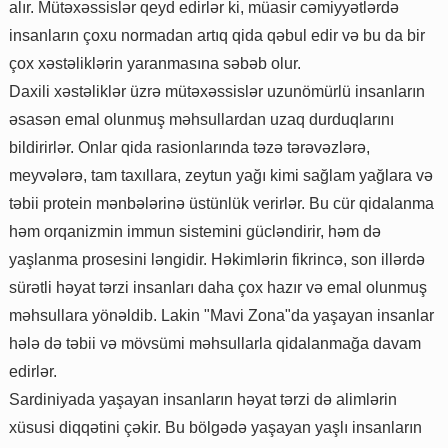
alır. Mütəxəssislər qeyd edirlər ki, müasir cəmiyyətlərdə
insanların çoxu normadan artıq qida qəbul edir və bu da bir
çox xəstəliklərin yaranmasına səbəb olur.
Daxili xəstəliklər üzrə mütəxəssislər uzunömürlü insanların
əsasən emal olunmuş məhsullardan uzaq durduqlarını
bildirirlər. Onlar qida rasionlarında təzə tərəvəzlərə,
meyvələrə, tam taxıllara, zeytun yağı kimi sağlam yağlara və
təbii protein mənbələrinə üstünlük verirlər. Bu cür qidalanma
həm orqanizmin immun sistemini gücləndirir, həm də
yaşlanma prosesini ləngidir. Həkimlərin fikrincə, son illərdə
sürətli həyat tərzi insanları daha çox hazır və emal olunmuş
məhsullara yönəldib. Lakin "Mavi Zona"da yaşayan insanlar
hələ də təbii və mövsümi məhsullarla qidalanmağa davam
edirlər.
Sardiniyada yaşayan insanların həyat tərzi də alimlərin
xüsusi diqqətini çəkir. Bu bölgədə yaşayan yaşlı insanların