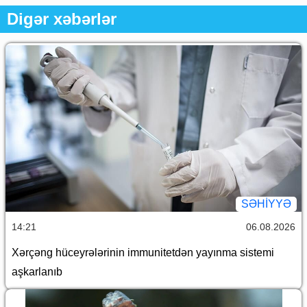
Digər xəbərlər
SƏHIYYƏ
14:21
06.08.2026
Xərçəng hüceyrələrinin immunitetdən yayınma sistemi
aşkarlanıb