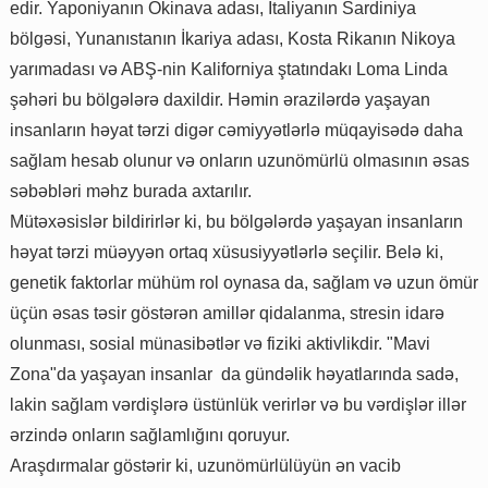
edir. Yaponiyanın Okinava adası, İtaliyanın Sardiniya
bölgəsi, Yunanıstanın İkariya adası, Kosta Rikanın Nikoya
yarımadası və ABŞ-nin Kaliforniya ştatındakı Loma Linda
şəhəri bu bölgələrə daxildir. Həmin ərazilərdə yaşayan
insanların həyat tərzi digər cəmiyyətlərlə müqayisədə daha
sağlam hesab olunur və onların uzunömürlü olmasının əsas
səbəbləri məhz burada axtarılır.
Mütəxəsislər bildirirlər ki, bu bölgələrdə yaşayan insanların
həyat tərzi müəyyən ortaq xüsusiyyətlərlə seçilir. Belə ki,
genetik faktorlar mühüm rol oynasa da, sağlam və uzun ömür
üçün əsas təsir göstərən amillər qidalanma, stresin idarə
olunması, sosial münasibətlər və fiziki aktivlikdir. "Mavi
Zona"da yaşayan insanlar da gündəlik həyatlarında sadə,
lakin sağlam vərdişlərə üstünlük verirlər və bu vərdişlər illər
ərzində onların sağlamlığını qoruyur.
Araşdırmalar göstərir ki, uzunömürlülüyün ən vacib