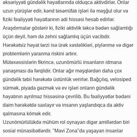
əksəriyyəti gündəlik həyatlarında olduqca aktivdirlər. Onlar
uzun yürüşlər edir, kənd təsərrüfatı işləri ilə məşğul olur və
fiziki fəaliyyəti həyatlarının adi hissəsi hesab edirlər.
Araşdırmalar göstərir ki, fiziki aktivlik təkcə bədən sağlamlığı
üçün deyil, həm də zehni sağlamlıq üçün vacibdir.
Hərəkətsiz həyat tərzi isə ürək xəstəlikləri, piylənmə və digər
problemlərin yaranma riskini artırır.
Mütəxəssislərin fikrincə, uzunömürlü insanların idmana
yanaşması da fərqlidir. Onlar ağır məşqlərdən daha çox
gündəlik təbii hərəkətə üstünlük verirlər. Bağçılıq, velosiped
sürmək, piyada gəzmək və ev işləri onların gündəlik
həyatının ayrılmaz hissəsinə çevrilib. Bu fəaliyyətlər bədəni
daim hərəkətdə saxlayır və insanın yaşlandıqca da aktiv
qalmasına kömək edir.
Uzunömürlülükdə mühüm rol oynayan digər amillərdən biri
sosial münasibətlərdir. "Mavi Zona"da yaşayan insanlar