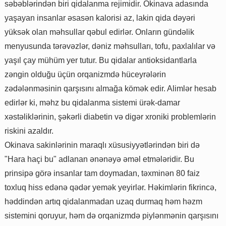
səbəblərindən biri qidalanma rejimidir. Okinava adasında
yaşayan insanlar əsasən kalorisi az, lakin qida dəyəri
yüksək olan məhsullar qəbul edirlər. Onların gündəlik
menyusunda tərəvəzlər, dəniz məhsulları, tofu, paxlalılar və
yaşıl çay mühüm yer tutur. Bu qidalar antioksidantlarla
zəngin olduğu üçün orqanizmdə hüceyrələrin
zədələnməsinin qarşısını almağa kömək edir. Alimlər hesab
edirlər ki, məhz bu qidalanma sistemi ürək-damar
xəstəliklərinin, şəkərli diabetin və digər xroniki problemlərin
riskini azaldır.
Okinava sakinlərinin maraqlı xüsusiyyətlərindən biri də
"Hara haçi bu" adlanan ənənəyə əməl etmələridir. Bu
prinsipə görə insanlar tam doymadan, təxminən 80 faiz
toxluq hiss edənə qədər yemək yeyirlər. Həkimlərin fikrincə,
həddindən artıq qidalanmadan uzaq durmaq həm həzm
sistemini qoruyur, həm də orqanizmdə piylənmənin qarşısını