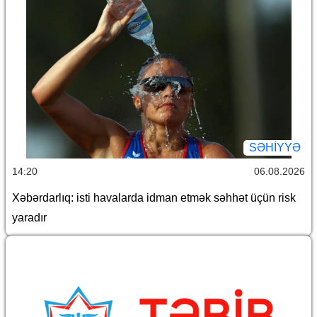
SƏHIYYƏ
14:20
06.08.2026
Xəbərdarlıq: isti havalarda idman etmək səhhət üçün risk
yaradır