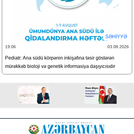
SƏHIYYƏ
19:06
03.08.2026
Pediatr: Ana südü körpənin inkişafına təsir göstərən
mürəkkəb bioloji və genetik informasiya daşıyıcısıdır