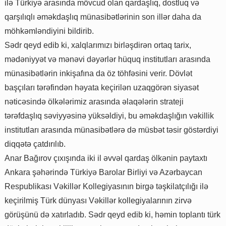
ilə Türkiyə arasında mövcud olan qardaşlıq, dostluq və
qarşılıqlı əməkdaşlıq münasibətlərinin son illər daha da
möhkəmləndiyini bildirib.
Sədr qeyd edib ki, xalqlarımızı birləşdirən ortaq tarix,
mədəniyyət və mənəvi dəyərlər hüquq institutları arasında
münasibətlərin inkişafına da öz töhfəsini verir. Dövlət
başçıları tərəfindən həyata keçirilən uzaqgörən siyasət
nəticəsində ölkələrimiz arasında əlaqələrin strateji
tərəfdaşlıq səviyyəsinə yüksəldiyi, bu əməkdaşlığın vəkillik
institutları arasında münasibətlərə də müsbət təsir göstərdiyi
diqqətə çatdırılıb.
Anar Bağırov çıxışında iki il əvvəl qardaş ölkənin paytaxtı
Ankara şəhərində Türkiyə Barolar Birliyi və Azərbaycan
Respublikası Vəkillər Kollegiyasının birgə təşkilatçılığı ilə
keçirilmiş Türk dünyası Vəkillər kollegiyalarının zirvə
görüşünü də xatırladıb. Sədr qeyd edib ki, həmin toplantı türk