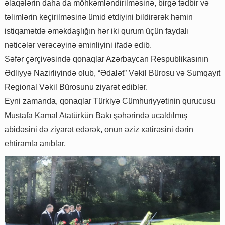
əlaqələrin daha da möhkəmləndirilməsinə, birgə tədbir və
təlimlərin keçirilməsinə ümid etdiyini bildirərək həmin
istiqamətdə əməkdaşlığın hər iki qurum üçün faydalı
nəticələr verəcəyinə əminliyini ifadə edib.
Səfər çərçivəsində qonaqlar Azərbaycan Respublikasının
Ədliyyə Nazirliyində olub, “Ədalət” Vəkil Bürosu və Sumqayıt
Regional Vəkil Bürosunu ziyarət ediblər.
Eyni zamanda, qonaqlar Türkiyə Cümhuriyyətinin qurucusu
Mustafa Kamal Atatürkün Bakı şəhərində ucaldılmış
abidəsini də ziyarət edərək, onun əziz xatirəsini dərin
ehtiramla anıblar.