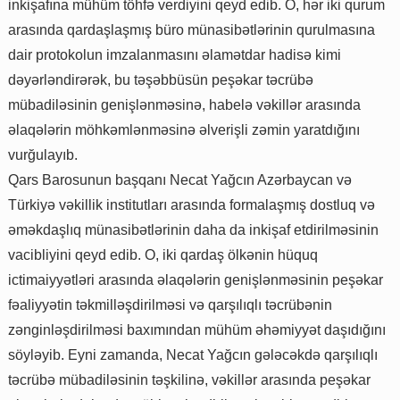
inkişafına mühüm töhfə verdiyini qeyd edib. O, hər iki qurum
arasında qardaşlaşmış büro münasibətlərinin qurulmasına
dair protokolun imzalanmasını əlamətdar hadisə kimi
dəyərləndirərək, bu təşəbbüsün peşəkar təcrübə
mübadiləsinin genişlənməsinə, habelə vəkillər arasında
əlaqələrin möhkəmlənməsinə əlverişli zəmin yaratdığını
vurğulayıb.
Qars Barosunun başqanı Necat Yağcın Azərbaycan və
Türkiyə vəkillik institutları arasında formalaşmış dostluq və
əməkdaşlıq münasibətlərinin daha da inkişaf etdirilməsinin
vacibliyini qeyd edib. O, iki qardaş ölkənin hüquq
ictimaiyyətləri arasında əlaqələrin genişlənməsinin peşəkar
fəaliyyətin təkmilləşdirilməsi və qarşılıqlı təcrübənin
zənginləşdirilməsi baxımından mühüm əhəmiyyət daşıdığını
söyləyib. Eyni zamanda, Necat Yağcın gələcəkdə qarşılıqlı
təcrübə mübadiləsinin təşkilinə, vəkillər arasında peşəkar