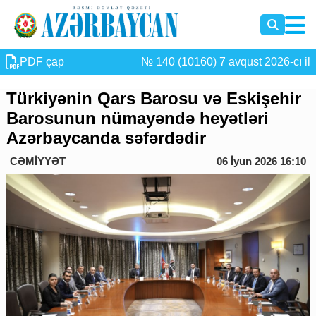
PDF çap
№ 140 (10160) 7 avqust 2026-cı il
Türkiyənin Qars Barosu və Eskişehir
Barosunun nümayəndə heyətləri
Azərbaycanda səfərdədir
CƏMİYYƏT
06 İyun 2026 16:10