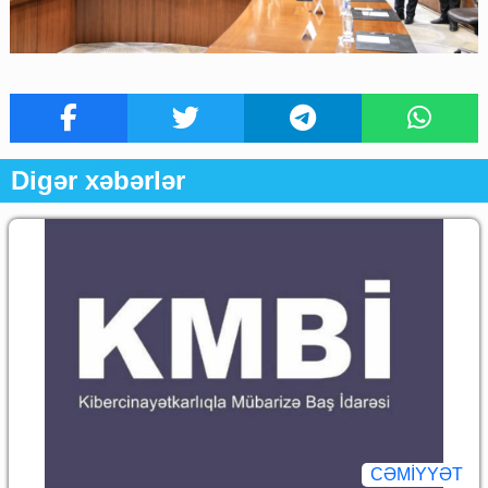
Digər xəbərlər
CƏMİYYƏT