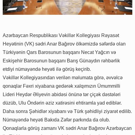
Azərbaycan Respublikası Vəkillər Kollegiyası Rəyasət
Heyətinin (VK) sədri Anar Bağırov ölkəmizdə səfərdə olan
Türkiyənin Qars Barosunun başqanı Necat Yağcın və
Eskişehir Barosunun başqanı Barış Günaydın rəhbərlik
etdiyi nümayəndə heyəti ilə görüş keçirib.
Vəkillər Kollegiyasından verilən məlumata görə, əvvəlcə
qonaqlar Fəxri xiyabana gedərək xalqımızın Ümummilli
Lideri Heydər Əliyevin abidəsi önünə tər çiçək dəstələri
düzüb, Ulu Öndərin əziz xatirəsini ehtiramla yad ediblər.
Daha sonra Şəhidlər xiyabanı və Türk şəhidliyi ziyarət edilib.
Nümayəndə heyəti Bakıda Zəfər parkında da olub.
Qonaqlarla görüş zamanı VK sədri Anar Bağırov Azərbaycan