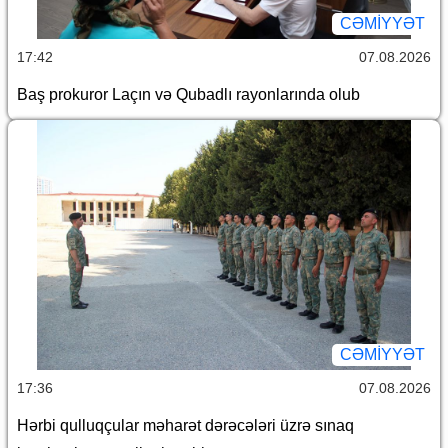
CƏMİYYƏT
17:42
07.08.2026
Baş prokuror Laçın və Qubadlı rayonlarında olub
CƏMİYYƏT
17:36
07.08.2026
Hərbi qulluqçular məharət dərəcələri üzrə sınaq