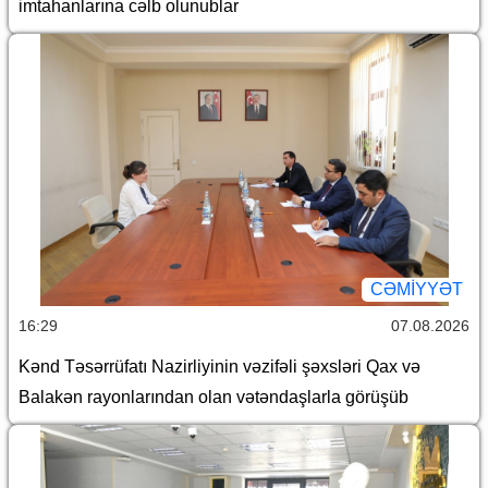
imtahanlarına cəlb olunublar
CƏMİYYƏT
16:29
07.08.2026
Kənd Təsərrüfatı Nazirliyinin vəzifəli şəxsləri Qax və
Balakən rayonlarından olan vətəndaşlarla görüşüb