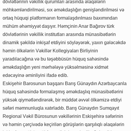
dövlətlərinin vəkillik qurumları arasında əlaqələrin
möhkəmləndirilməsi, sıx əməkdaşlığın genişləndirilməsi və
ortaq hüquqi platformanın formalaşdırılması baxımından
mühüm əhəmiyyət daşıyır. Həmçinin Anar Bağırov türk
dövlətlərinin vəkillik institutları arasında münasibətlərin
dinamik şəkildə inkişaf etdiyini söyləyərək, yaxın gələcəkdə
həmin ölkələrin Vəkillər Kollegiyaları Birliyinin
yaradılacağına və bu təşəbbüsün hüquq sahəsində
əməkdaşlığın yeni mərhələyə yüksəlməsinə xidmət
edəcəyinə əminliyini ifadə edib.
Eskişehir Barosunun başqanı Barış Günaydın Azərbaycanla
hüquq sahəsində formalaşmış əməkdaşlıq münasibətlərini
yüksək qiymətləndirərək, bir müddət əvvəl ölkəmizə etdiyi
səfəri məmnunluqla xatırladıb. Barış Günaydın Sumqayıt
Regional Vəkil Bürosunun vəkillərinin Eskişehirə səfərinin
və həmin çərçivədə keçirilən görüşlərin qarşılıqlı əlaqələrin