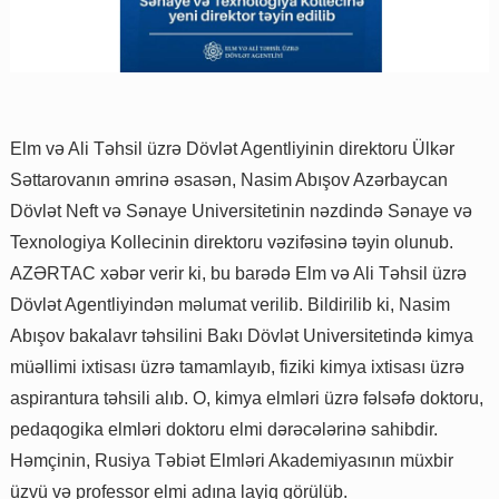
Elm və Ali Təhsil üzrə Dövlət Agentliyinin direktoru Ülkər
Səttarovanın əmrinə əsasən, Nasim Abışov Azərbaycan
Dövlət Neft və Sənaye Universitetinin nəzdində Sənaye və
Texnologiya Kollecinin direktoru vəzifəsinə təyin olunub.
AZƏRTAC xəbər verir ki, bu barədə Elm və Ali Təhsil üzrə
Dövlət Agentliyindən məlumat verilib. Bildirilib ki, Nasim
Abışov bakalavr təhsilini Bakı Dövlət Universitetində kimya
müəllimi ixtisası üzrə tamamlayıb, fiziki kimya ixtisası üzrə
aspirantura təhsili alıb. O, kimya elmləri üzrə fəlsəfə doktoru,
pedaqogika elmləri doktoru elmi dərəcələrinə sahibdir.
Həmçinin, Rusiya Təbiət Elmləri Akademiyasının müxbir
üzvü və professor elmi adına layiq görülüb.