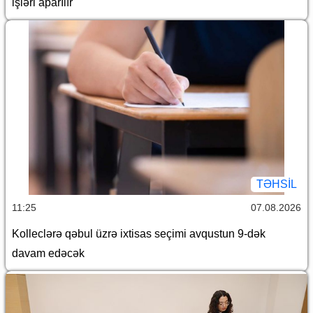
işləri aparılır
TƏHSIL
11:25
07.08.2026
Kolleclərə qəbul üzrə ixtisas seçimi avqustun 9-dək
davam edəcək