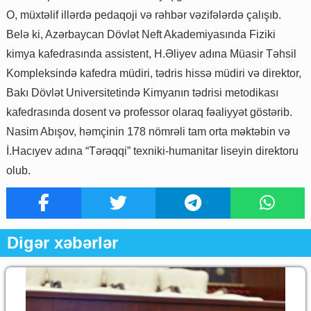
O, müxtəlif illərdə pedaqoji və rəhbər vəzifələrdə çalışıb.
Belə ki, Azərbaycan Dövlət Neft Akademiyasında Fiziki
kimya kafedrasında assistent, H.Əliyev adına Müasir Təhsil
Kompleksində kafedra müdiri, tədris hissə müdiri və direktor,
Bakı Dövlət Universitetində Kimyanın tədrisi metodikası
kafedrasında dosent və professor olaraq fəaliyyət göstərib.
Nasim Abışov, həmçinin 178 nömrəli tam orta məktəbin və
İ.Hacıyev adına “Tərəqqi” texniki-humanitar liseyin direktoru
olub.
Digər xəbərlər