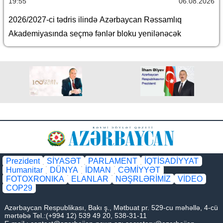
19:55
06.08.2026
2026/2027-ci tədris ilində Azərbaycan Rəssamlıq
Akademiyasında seçmə fənlər bloku yenilənəcək
Prezident
SİYASƏT
PARLAMENT
İQTİSADİYYAT
Humanitar
DÜNYA
İDMAN
CƏMİYYƏT
FOTOXRONIKA
ELANLAR
NƏŞRLƏRİMİZ
VİDEO
COP29
Azərbaycan Respublikası, Bakı ş., Mətbuat pr. 529-cu məhəllə, 4-cü
mərtəbə Tel.:(+994 12) 539 49 20, 538-31-11