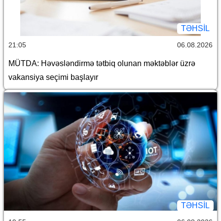
TƏHSIL
21:05
06.08.2026
MÜTDA: Həvəsləndirmə tətbiq olunan məktəblər üzrə
vakansiya seçimi başlayır
TƏHSIL