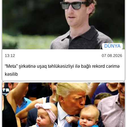
DÜNYA
13:12
07.08.2026
“Meta” şirkətinə uşaq təhlükəsizliyi ilə bağlı rekord cərimə
kəsilib