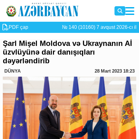
PDF çap
№ 140 (10160) 7 avqust 2026-cı il
Şarl Mişel Moldova və Ukraynanın Aİ
üzvlüyünə dair danışıqları
dəyərləndirib
DÜNYA
28 Mart 2023 18:23