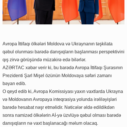
Avropa İttifaqı ölkələri Moldova və Ukraynanın təşkilata
qəbul olunması barədə danışıqların başlanması perspektivini
qış zirvə görüşündə müzakirə edə bilərlər.
AZƏRTAC xəbər verir ki, bu barədə Avropa İttifaqı Şurasının
Prezidenti Şarl Mişel özünün Moldovaya səfəri zamanı
bəyan edib.
O qeyd edib ki, Avropa Komissiyası yaxın vaxtlarda Ukrayna
və Moldovanın Avropaya inteqrasiya yolunda irəliləyişləri
barədə hesabat nəşr etməlidir. Nəticələr əldə edildikdən
sonra namizəd ölkələrin Aİ-yə üzvlüyə qəbul olması barədə
danışıqların nə vaxt başlanacağı məlum olacaq.