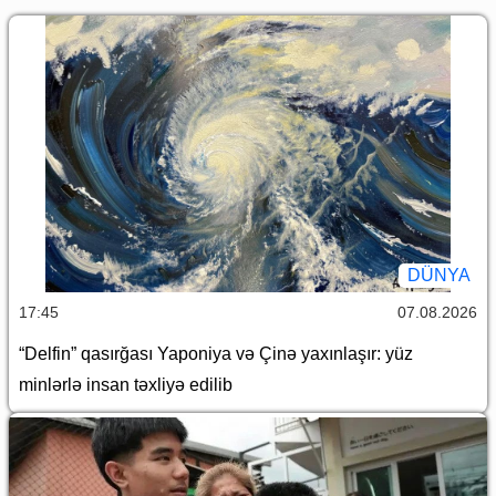
DÜNYA
17:45
07.08.2026
“Delfin” qasırğası Yaponiya və Çinə yaxınlaşır: yüz
minlərlə insan təxliyə edilib