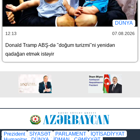
DÜNYA
12:13
07.08.2026
Donald Tramp ABŞ-də "doğum turizmi"ni yenidən
qadağan etmək istəyir
Prezident
SİYASƏT
PARLAMENT
İQTİSADİYYAT
Humanitar
DÜNYA
İDMAN
CƏMİYYƏT