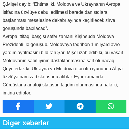
Ş.Mişel deyib: “Ehtimal ki, Moldova və Ukraynanın Avropa
İttifaqına üzvlüyə qəbul edilməsi barədə danışıqlara
başlanması məsələsinə dekabr ayında keçiriləcək zirvə
görüşündə baxılacaq”.
Avropa İttifaqı başçısı səfər zamanı Kişineuda Moldova
Prezidenti ilə görüşüb. Moldovaya təqribən 1 milyard avro
yardım ayrılmasını bildirən Şarl Mişel izah edib ki, bu vəsait
Moldovanın sabitliyinin dəstəklənməsinə sərf olunacaq.
Qeyd edək ki, Ukrayna və Moldova ötən ilin iyununda Aİ-yə
üzvlüyə namizəd statusunu alıblar. Eyni zamanda,
Gürcüstana analoji statusun təqdim olunmasında hələ ki,
imtina ediblər.
Digər xəbərlər